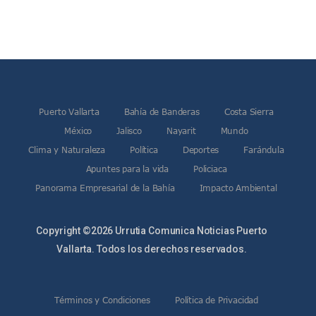
Puerto Vallarta
Bahía de Banderas
Costa Sierra
México
Jalisco
Nayarit
Mundo
Clima y Naturaleza
Política
Deportes
Farándula
Apuntes para la vida
Policiaca
Panorama Empresarial de la Bahía
Impacto Ambiental
Copyright ©2026 Urrutia Comunica Noticias Puerto
Vallarta. Todos los derechos reservados.
Términos y Condiciones
Política de Privacidad