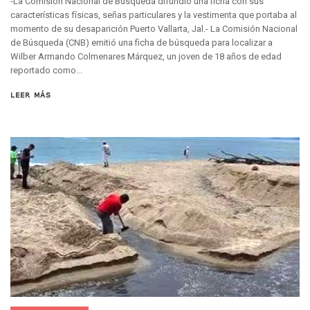
-La Comisión Nacional de Búsqueda difundió una ficha con sus
Recuperan Seis Vehículos Con Reporte De Robo Durante O
características físicas, señas particulares y la vestimenta que portaba al
SEP Asigna Escuelas Para El Ciclo 2026-2027 En Jalisco; 
momento de su desaparición Puerto Vallarta, Jal.- La Comisión Nacional
Tráfico Aéreo Cae En Puerto Vallarta Durante El 2026; Gua
de Búsqueda (CNB) emitió una ficha de búsqueda para localizar a
Wilber Armando Colmenares Márquez, un joven de 18 años de edad
SAT Lleva Su Oficina Móvil A Talpa De Allende Para Realizar
reportado como...
Mediante Asambleas Informativas Juan Carlos Castro Fort
IMSS Rehabilitará Infraestructura De La UMF No. 170 En Pue
LEER MÁS
Puerto Vallarta Se Suma A Simulacro Estatal Por Bloqueos 
Retiran Cacharros De 30 Puntos En Colonias De Puerto Vall
Movimiento Ciudadano Capacita A Su Estructura Territorial
Hospital Civil De La Costa Inicia Su Construcción En Puerto 
Fechas Y Sedes De Las Jornadas De Adopción De Perros En 
Accidente Fatal En La Autopista Guadalajara–Tepic Deja En
Ra Aguilar Fortalece La Transformación Desde Las Asambl
Aparecen Vivos Los Tres Estudiantes Desaparecidos De Gu
Tras Caer Ante Inglaterra, México Recibe Multa Económica
Dictan Prisión Preventiva A Exdirector De Pemex Por Presun
Juan Carlos Castro Visitó La Colonia Cristóbal Colón
Puente Amado Nervo Avanza En Un 80%, ¿se Abrirá Este Ju
C5 Jalisco Recupera Vehículo Robado De Puerto Vallarta En
Lamenta Demolición De Finca Tradicional El Colegio De Arq