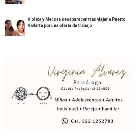
Segunda Protesta Por El Caso Clarisa Colapsa Vialidades Cl
Familia De Clarisa Anuncia Denuncias Ante Derechos Huma
Esposo De Clarisa Pide Apoyo Para Probar Presunta Ebrieda
Violeta y Melissa desaparecen tras viajar a Puerto
Crece Economía De Jalisco 14 Veces Más Que El Promedio
Vallarta por una oferta de trabajo
Instalan Mesa Regional Para Atender Violencia Feminicida Y
Ricardo Salinas Comienza A Pagarle Al SAT
Continúan Operativos De Prevención Y Vigilancia De Segur
SEAPAL Realiza La Primera Entrega De Tinacos Del 2026 En
Cierra Jalisco Histórica Participación En FITUR 2026
Abre En UNIRSE Puerto Vallarta El Módulo De Inclusión Y D
Puerto Vallarta En Lo Alto De Las Preferencias Turísticas
Héctor Santana Dona Terreno En Ejido San José Donde Sepu
Elefante Marino Vuelve A Descansar En Playa Los Ayala Po
Champions League: ¿Quiénes Ya Clasificaron A Los Octavos
Invita Fundación Andrea 3.21 A La Segunda Edición De “Sab
Puerto Vallarta Está Listo Para El Medio Maratón Turístico
“Un 28 De Enero Mataron A Don Lamberto Quintero”
Hay Vacunas Disponibles En DRSE, Unirse, Aeropuerto Y M
Intentan Asesinar Al Dirigente Y A Diputada De Movimient
Interviene La SEJ Tras Agresión Estudiantil En Puerto Vallar