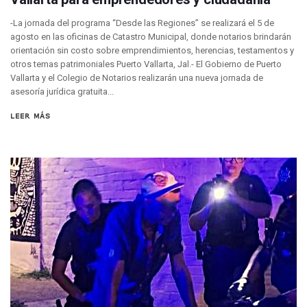
Puerto Vallarta Tiene Una De Las Gasolineras Más Caras D
-La jornada del programa “Desde las Regiones” se realizará el 5 de
Habrá Toma De ADN Y Entrevistas A Familias De Personas D
agosto en las oficinas de Catastro Municipal, donde notarios brindarán
Detienen A Extranjero Por Poseer Un Tigre Cachorro En Pu
orientación sin costo sobre emprendimientos, herencias, testamentos y
Regidora Melissa Exige Medidas De Protección “Pulso De V
otros temas patrimoniales Puerto Vallarta, Jal.- El Gobierno de Puerto
SEAPAL Reparó 139 Fugas Durante La Semana Del 2 Al 8 De
Vallarta y el Colegio de Notarios realizarán una nueva jornada de
Rehabilitan Camellones En La Zona Norte De Puerto Vallart
asesoría jurídica gratuita...
Transporte En Guadalajara Permitirá Pagos Sin Contacto Co
Luis Munguía Respalda A Antonio Arreola Como Nuevo Pre
LEER MÁS
Construirán El Estadio Metropolitano “El Salado” En Puerto 
Diputado Bruno Blancas Socializa Su Reforma De Ley Sobre L
Bad Bunny Recibe Fuerte Respaldo Latino En El Super Bowl
María Fernanda Arreola Asume La Presidencia De Canaco-S
Munguía Atestigua Toma De Protesta En La 41ª Zona Militar
Servicio Gratuito De Pipas Beneficia A Más De 7 Mil Vall
Habrá Marcha Pacífica De Agradecimiento Por Apoyar A Cl
Alcalde De Tequila, Jalisco, Secuestró A Excandidatos De 
Puerto Vallarta Refuerza La Prevención Del Sarampión Con
Bad Bunny Y Sus Invitados Para El Medio Tiempo Del Super
El Gobierno Del Bien Mantiene Descuento Predial Este Fe
Café Y Diálogo Abre Espacio De Escucha Ciudadana En El Piti