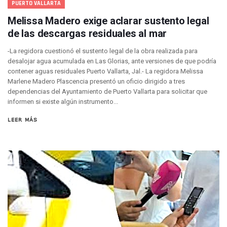
PUERTO VALLARTA
Genera Críticas La Compra De 35 Nuevas Patrullas Para Pue
Alejandro, Julión Y Alfredito Darán Magna Serenata En La 
Melissa Madero exige aclarar sustento legal
Bloquean Acceso A Lancheros Y Pescadores En El Estero;
de las descargas residuales al mar
Recuerdan Contingencia Del Marigalante Con Reconocimi
Vallarta Destaca En Competitividad Urbana Por Turismo, F
-La regidora cuestionó el sustento legal de la obra realizada para
Peritajes Buscan Esclarecer Muerte De Regidora De Cabo 
desalojar agua acumulada en Las Glorias, ante versiones de que podría
IDEFT Y Hotel De Puerto Vallarta Acuerdan Programa Para C
contener aguas residuales Puerto Vallarta, Jal.- La regidora Melissa
Marlene Madero Plascencia presentó un oficio dirigido a tres
PAN Vallarta Distribuye 40 Paquetes De Artículos De Prim
dependencias del Ayuntamiento de Puerto Vallarta para solicitar que
No Ha Pasado La Basura En 6 Días En La Colonia Villas Uni
informen si existe algún instrumento...
Convocan A Exposición Fotográfica Sobre El “domingo Negr
Temporal De Lluvias Mantienen En Alerta A Vallarta; Llam
LEER MÁS
Ra Aguilar Recorre Rancho Nácar, Ojos De Agua Y Lomas De
Caen Más De 100 Personas Durante Operativo “Salvando V
Impulsa Juan Carlos Castro Almaguer Jornada Médica Grat
Indigentes Se Apoderan De Las Bancas Del Hospital Regiona
Vallarta: Aseguran Casi 200 Motocicletas En Operativos V
INFONAVIT Ampliará Horario De Atención En Bahía De Ba
Urrutia Comunica Se Encuentra En Pausa Por Crecimiento
Héctor Santana Anuncia Inspecciones Nocturnas A Motocic
Nayarit, Jalisco Y Otros 6 Estados Suspenden Clases Este 
Puerto Vallarta Suspende La Recolección De La Basura Est