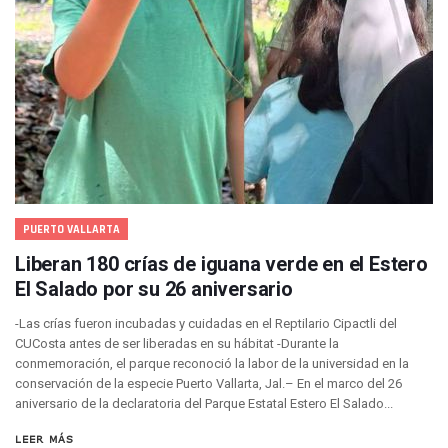
Personas Therian Convocan A Mega Convivio En Guadalaja
Unirse Vallarta: Horario De Atención De Oficina De Búsq
Localizan Y Liberan A Cuatro Personas Que Permanecían I
Ola De Calor Alcanzará Su Máximo Este Jueves En Jalisco,
Macro Desfogue De Tuberías Dejará Sin Agua A 150 Colonia
Sigue El Programa De Bacheo En Puerto Vallarta
Localizan A Menor Extraviada En La Nueva Central De Aut
Alumnos De “La Pesquera” Se Intoxican Tras Consumir Clo
Bruno Blancas Destaca Avances Legislativos Aprobados En
¡Qué Horror! Buscan Posible Fosa Clandestina En El Patio D
PUERTO VALLARTA
Melissa Madero Denuncia Despido De Su Personal Por Pres
Puerto Vallarta Presente En El Anuncio Del Plan Integral D
Liberan 180 crías de iguana verde en el Estero
Miércoles De Ceniza: ¿Qué Significa La Cruz Que Se Pone E
El Salado por su 26 aniversario
Quiso Matar A Un Anciano Con Parkinson En Puerto Vallart
¡El Pitillal Vive Su Primera Feria Del Libro!
-Las crías fueron incubadas y cuidadas en el Reptilario Cipactli del
CUCosta antes de ser liberadas en su hábitat -Durante la
Quema Controlada En Atenguillo Busca Minimizar Riesgo D
conmemoración, el parque reconoció la labor de la universidad en la
Marx Arriaga Abandona Oficinas De La SEP Tras 100 Horas
conservación de la especie Puerto Vallarta, Jal.– En el marco del 26
100 Pacientes Oncológicos Piden No Cambiar A Enfermeros
aniversario de la declaratoria del Parque Estatal Estero El Salado...
“Paseo De La Fama” En Vallarta Genera Dudas Tras Visita De
Air Canadá Anuncia Vuelo Directo Entre Guadalajara Y Mon
LEER MÁS