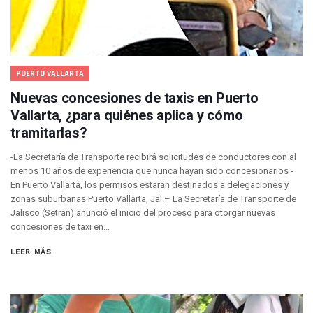
Reporte Preliminar De Afectaciones, Según El Gobierno Mun
Canaco Servytur Puerto Vallarta Pide Evitar La Rapiña En N
Localizan 19 Vehículos Calcinados En Bahía De Banderas 
Reportan Al Menos 60 Negocios Incendiados En Puerto Vall
PUERTO VALLARTA
Coparmex Pide Reforzar Seguridad Tras Jornada De Violenci
Sin Daños A La Infraestructura Del Aeropuerto De Vallarta,
Nuevas concesiones de taxis en Puerto
Estados Unidos Pide A Sus Ciudadanos Resguardarse Si Est
Vallarta, ¿para quiénes aplica y cómo
Gobierno De México Confirma Muerte De “El Mencho” Tras 
tramitarlas?
Evacúan Aeropuerto De Puerto Vallarta Y Air Canada Cance
Gobierno De Vallarta Pide No Salir De Casa Y No Abrir Neg
-La Secretaría de Transporte recibirá solicitudes de conductores con al
Reportan Captura Y Muerte De “El Mencho” En Medio De Op
menos 10 años de experiencia que nunca hayan sido concesionarios -
Enfrentamientos Y Narcobloqueos Son Por Operativo En Ta
En Puerto Vallarta, los permisos estarán destinados a delegaciones y
zonas suburbanas Puerto Vallarta, Jal.– La Secretaría de Transporte de
Narcobloqueos Causan Pánico Y Tensión En Puerto Vallart
Jalisco (Setran) anunció el inicio del proceso para otorgar nuevas
Justicia Penal-Oral Sigue Rezagada A 10 Años De La Entrada
concesiones de taxi en...
Polvo, Ruido, Máquinas… Así Las Obras Inconclusas En El 
Decomisan 4 Toneladas De Droga En Aguas De Manzanillo,
LEER MÁS
Incendio En Taller De Vehículos Pesados En San Juan De Lo
Congreso Médico En Puerto Vallarta Dejará Beneficios Soc
Estados Unidos Detecta Red Ilícita De Tiempos Compartid
Mueren 8 Personas De Bahía De Banderas En Operativo Na