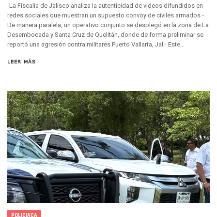
-La Fiscalía de Jalisco analiza la autenticidad de videos difundidos en
Puerto Vallarta Se Suma A Simulacro Estatal Por Bloqueos 
redes sociales que muestran un supuesto convoy de civiles armados -
Retiran Cacharros De 30 Puntos En Colonias De Puerto Vall
De manera paralela, un operativo conjunto se desplegó en la zona de La
Movimiento Ciudadano Capacita A Su Estructura Territorial
Desembocada y Santa Cruz de Quelitán, donde de forma preliminar se
Hospital Civil De La Costa Inicia Su Construcción En Puerto 
reportó una agresión contra militares Puerto Vallarta, Jal.- Este...
Fechas Y Sedes De Las Jornadas De Adopción De Perros En 
Accidente Fatal En La Autopista Guadalajara–Tepic Deja En
LEER MÁS
Ra Aguilar Fortalece La Transformación Desde Las Asambl
Aparecen Vivos Los Tres Estudiantes Desaparecidos De Gu
Tras Caer Ante Inglaterra, México Recibe Multa Económica
Dictan Prisión Preventiva A Exdirector De Pemex Por Presun
Juan Carlos Castro Visitó La Colonia Cristóbal Colón
Puente Amado Nervo Avanza En Un 80%, ¿se Abrirá Este Ju
C5 Jalisco Recupera Vehículo Robado De Puerto Vallarta En
Lamenta Demolición De Finca Tradicional El Colegio De Arq
Genera Críticas La Compra De 35 Nuevas Patrullas Para Pue
Alejandro, Julión Y Alfredito Darán Magna Serenata En La 
Bloquean Acceso A Lancheros Y Pescadores En El Estero;
Recuerdan Contingencia Del Marigalante Con Reconocimi
Vallarta Destaca En Competitividad Urbana Por Turismo, F
Peritajes Buscan Esclarecer Muerte De Regidora De Cabo 
POLICIACA