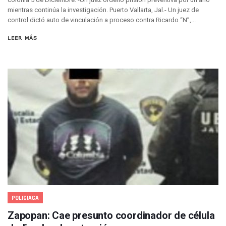
mientras continúa la investigación. Puerto Vallarta, Jal.- Un juez de
Avanza Reducción De La Jornada Laboral A 40 Horas; La Ap
control dictó auto de vinculación a proceso contra Ricardo “N”,...
Localizan Cuatro Vehículos Robados En Puerto Vallarta
CANIRAC Vallarta–Bahía De Banderas Reelige A Martha Par
LEER MÁS
Reportan Poncha Llantas En Carretera Compostela–Las Va
La Marina Decomisa 39 Máquinas Tragamonedas En Nayarit; 
Talento Vallartense Llegó A Canadá Y Abre Camino Para N
Descuentos Preferenciales En El Pago Del Predial 2026
Vallarta Instalará Macromódulos De Vacunación Contra El 
Ruta Del Peregrino: ¿Cuánto Tiempo Se Hace Para Ir A Talp
Libro Revisa Un Siglo De Poesía Escrita En Puerto Vallarta
RENTAS: La Inflación Artificial De Puerto Vallarta
Sentencian A 100 Años De Prisión A Mujer Por La Desapari
Puerto Vallarta Arranca El 2026 Con Éxito En El Total De Pa
Arranca Programa De Bacheo En Avenidas Clave De Puerto 
Puerto Vallarta Tiene Una De Las Gasolineras Más Caras D
Habrá Toma De ADN Y Entrevistas A Familias De Personas D
Detienen A Extranjero Por Poseer Un Tigre Cachorro En Pu
POLICIACA
Regidora Melissa Exige Medidas De Protección “Pulso De V
SEAPAL Reparó 139 Fugas Durante La Semana Del 2 Al 8 De
Zapopan: Cae presunto coordinador de célula
Rehabilitan Camellones En La Zona Norte De Puerto Vallart