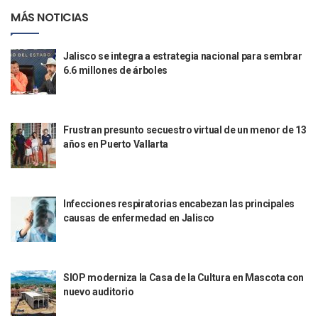
Sheinbaum Regaña A Diputados En San Quintín; “trabajen 
MÁS NOTICIAS
Visitan 17 Mil Feligreses A Talpa De Allende Por La Candel
Mataron A Una Tía Y Prima De Mario Delgado, Titular De La
Jalisco se integra a estrategia nacional para sembrar
Caso Clarisa: Tras Presión Social Adelantan Audiencia Cont
6.6 millones de árboles
Munguía Rechaza Vínculo Con Erick Roberto “N”; Pide Evit
Luis Munguía Justifica Ausencia En Bloqueos Por Clarisa 
Coparmex Urge A Munguía Definir Plan De Contingencia A
“Panchito” Ahora Visita Playa Careyeros En Bahía De Band
Frustran presunto secuestro virtual de un menor de 13
Reclasifican Como Homicidio El Caso De Clarisa Rodríguez
años en Puerto Vallarta
Sarampión Obliga A Suspender Clases En 15 Escuelas De Jal
UVC Suma Derecho Y Contaduría A Su Oferta Educativa En P
Arranca El Campeonato Internacional Charro Vallarta 2026
Hoteleros Señalan Impacto Turístico Por Los Bloqueos Vial
Infecciones respiratorias encabezan las principales
Caso Clarisa: Fiscalía Anticorrupción Investiga Conducta D
causas de enfermedad en Jalisco
Segunda Protesta Por El Caso Clarisa Colapsa Vialidades Cl
Familia De Clarisa Anuncia Denuncias Ante Derechos Huma
Esposo De Clarisa Pide Apoyo Para Probar Presunta Ebrieda
SIOP moderniza la Casa de la Cultura en Mascota con
Crece Economía De Jalisco 14 Veces Más Que El Promedio
nuevo auditorio
Instalan Mesa Regional Para Atender Violencia Feminicida Y
Ricardo Salinas Comienza A Pagarle Al SAT