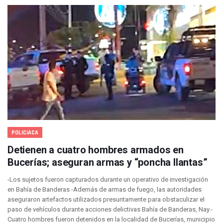
Juan Carlos Castro Realiza Asamblea Informativa En La Colo
Huracán En Formación Podría Generar Oleaje Elevado En L
Viajar A Puerto Vallarta Este Verano Puede Costar Hasta 2
Buscan Reducir Riesgos Por Cocodrilos En Playas De Puerto
Plantean “Ley Don Juanito” Al Diputado Federal Bruno Blan
Vecinos De La Playita Reciben A Juan Carlos Castro
Asesinan En Oaxaca Al Periodista Francisco Alejandro Leyv
Detienen A Cuatro Hombres Armados En Bucerías; Asegur
Yussara Canales Pide Transparencia Sobre Nuevo Vertedero
Adultos Mayores De Ixtapa Tendrán Una “Casa De Día” Re
Mujeres Recorren Calles De Ixtapa Para Identificar Proble
Bruno Blancas Convoca A Mesa De Análisis Para La Conserv
POLICIACA
CUCosta E IMSS Nayarit Avanzan En Acuerdos Para Ampliar
Videos De Presunto Convoy Armado Desatan Operativo En 
Detienen a cuatro hombres armados en
Playa Las Cocinas: Retiran Concesión Y Anuncian Plan De 
Bucerías; aseguran armas y “poncha llantas”
Dr. Álvarez Zayas Dirige Plan De Salud Animal Y Prevenció
-Los sujetos fueron capturados durante un operativo de investigación
Por Desaparición Forzada, Expolicías De Nayarit Enfrentar
en Bahía de Banderas -Además de armas de fuego, las autoridades
“El Mayo” Zambada Es Condenado A Morir En Prisión En E
aseguraron artefactos utilizados presuntamente para obstaculizar el
Orgullo Vallartense: Zhoemí Luévanos Competirá En El P
paso de vehículos durante acciones delictivas Bahía de Banderas, Nay.-
Brigada Forense Brindará Atención A Familias De Persona
Cuatro hombres fueron detenidos en la localidad de Bucerías, municipio