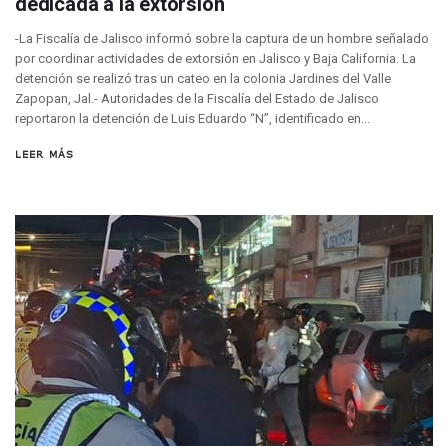
dedicada a la extorsión
Transporte En Guadalajara Permitirá Pagos Sin Contacto Co
Luis Munguía Respalda A Antonio Arreola Como Nuevo Pre
-La Fiscalía de Jalisco informó sobre la captura de un hombre señalado
Construirán El Estadio Metropolitano “El Salado” En Puerto 
por coordinar actividades de extorsión en Jalisco y Baja California. La
Diputado Bruno Blancas Socializa Su Reforma De Ley Sobre L
detención se realizó tras un cateo en la colonia Jardines del Valle
Zapopan, Jal.- Autoridades de la Fiscalía del Estado de Jalisco
Bad Bunny Recibe Fuerte Respaldo Latino En El Super Bowl
reportaron la detención de Luis Eduardo “N”, identificado en...
María Fernanda Arreola Asume La Presidencia De Canaco-S
Munguía Atestigua Toma De Protesta En La 41ª Zona Militar
LEER MÁS
Servicio Gratuito De Pipas Beneficia A Más De 7 Mil Vall
Habrá Marcha Pacífica De Agradecimiento Por Apoyar A Cl
Alcalde De Tequila, Jalisco, Secuestró A Excandidatos De 
Puerto Vallarta Refuerza La Prevención Del Sarampión Con
Bad Bunny Y Sus Invitados Para El Medio Tiempo Del Super
El Gobierno Del Bien Mantiene Descuento Predial Este Fe
Café Y Diálogo Abre Espacio De Escucha Ciudadana En El Piti
Extorsión Y Fraude, El Fenómeno De La Delincuencia Que G
Vallarta Tendrá Vuelos Directos Con Aguascalientes, Puebla
Alumnos De Vallarta Se Quedan Sin Seguro Contra Accident
Revientan Anexo Irregular Y Liberan A 20 Personas En Bah
Conchas Chinas: Buscan A Testigos De Choque Que Dejó 
Detienen Al Alcalde De Tequila, Diego “N”, Por Presuntos V