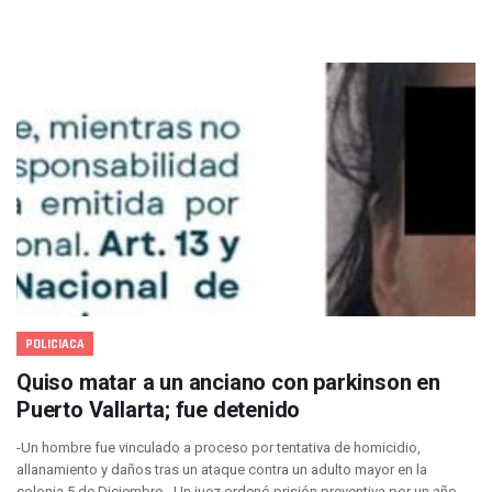
Fin De Semana De San Valentín Impulsa Ventas En Restaura
Zapopan: Cae Presunto Coordinador De Célula Dedicada A 
Ponen En Marcha Campaña ‘No Es Lo Que Parece’ Para Pre
Estado Y Municipio Impulsan A Microempresas Vallartens
Vuelca Camioneta Con Jornaleros Cerca De Talpa De Allen
Así Protege La Suprema Corte A Dueños De Vehículos Que
Fátima Bosh, ¿la Mexicana Renuncia A Su Corona Como M
Un Piloto Captó A Una Presunta Nave Extraterrestre En Co
Vigilan Parques, Canchas Y Avenidas Para Bajar Actos Ilícit
Zapopan: Retiran 29 Motocicletas Irregulares En Operativo V
Muere Joven Tras Ser Arrollado Por Un Camión De UnibusP
Formalizan Uso De Espacio Comunitario En Verde Vallarta
Choque De Camionetas Deja Un Muerto En Autopista A Puer
Detienen A Peligroso Homicida De Guadalajara, Vinculado
POLICIACA
Aprueban Nuevo Programa De Becas Escolares En Puerto V
Grasas De Establecimientos Comerciales Provocan Tapon
Quiso matar a un anciano con parkinson en
Colocan Cruz En Memoria De Clarisa Rodríguez En El Sitio 
Puerto Vallarta; fue detenido
Parejas En México: Bajan Matrimonios Y Crecen Uniones L
Yussara Canales Presenta La “ley Clarisa” Contra Conduct
-Un hombre fue vinculado a proceso por tentativa de homicidio,
Muere “Ma Nena”, La Abuelita Mexicana Que Se Robó El Co
allanamiento y daños tras un ataque contra un adulto mayor en la
Empresario De Vallarta Participa En La Feria De Innovaci
colonia 5 de Diciembre. -Un juez ordenó prisión preventiva por un año