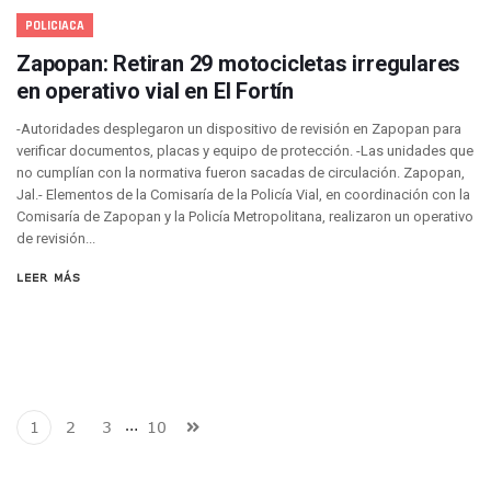
La Luna Cubrirá Al Sol Y El Día Se Convertirá En Noche Esta
POLICIACA
Convocan A La Quinta Manifestación Contra El Aumento Al 
Concluye Esquema De Vacunación Contra VPH Para La Pob
Zapopan: Retiran 29 motocicletas irregulares
México Pacta Entregar Agua Del Río Bravo A Los Estados U
en operativo vial en El Fortín
Inicia SEAPAL El Programa Contigo Y Cerca De Ti
Luis Munguía Inaugura La Mejora De Fachadas En El Centro
-Autoridades desplegaron un dispositivo de revisión en Zapopan para
Alertan Por Oleaje Alto Y Corrientes En El Mar De Puerto Va
verificar documentos, placas y equipo de protección. -Las unidades que
no cumplían con la normativa fueron sacadas de circulación. Zapopan,
Erick Roberto “N”: Fiscalía Detalla Los Avances Contra El 
Jal.- Elementos de la Comisaría de la Policía Vial, en coordinación con la
Clarisa Rodríguez: Juez Decreta Receso Tras Más De Cinco 
Comisaría de Zapopan y la Policía Metropolitana, realizaron un operativo
Puerto Vallarta Aparece Vinculada A Los Archivos Del Delin
de revisión...
Lemus Y Rigoberta Menchú Firman Acuerdo Para Impulsar 
Capturan A Objetivo Prioritario Presuntamente Buscado P
LEER MÁS
Aprueba Ayuntamiento Nuevos Jueces Cívicos En Puerto Va
Comunicación Social Del Ayuntamiento Se Renueva Con Ka
Puerto Vallarta Continúa Incrementando Su Conectividad A
Federación Asigna 315 MDP Para La Seguridad Pública De P
Prevén Lluvias Aisladas Y Contrastes Térmicos En Jalisco Y
Nueva Ola Invernal Causa Dos Muertos Y Vuelos Cancelad
…
1
2
3
10
IDEFT Entrega 650 Constancias De Capacitación Laboral En 
Inhuman En Panteón Guadalajara A 39 Personas Fallecida
SEAPAL En Camino A Revalidar La Certificación A La Calida