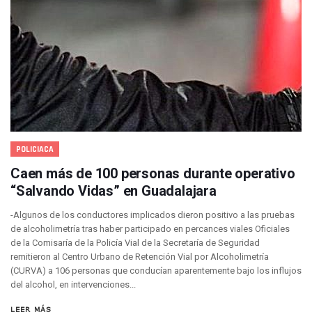
Localizan A Menor Extraviada En La Nueva Central De Aut
Alumnos De “La Pesquera” Se Intoxican Tras Consumir Clo
Bruno Blancas Destaca Avances Legislativos Aprobados En
¡Qué Horror! Buscan Posible Fosa Clandestina En El Patio D
Melissa Madero Denuncia Despido De Su Personal Por Pres
Puerto Vallarta Presente En El Anuncio Del Plan Integral D
Miércoles De Ceniza: ¿Qué Significa La Cruz Que Se Pone E
Quiso Matar A Un Anciano Con Parkinson En Puerto Vallart
¡El Pitillal Vive Su Primera Feria Del Libro!
Quema Controlada En Atenguillo Busca Minimizar Riesgo D
POLICIACA
Marx Arriaga Abandona Oficinas De La SEP Tras 100 Horas
Caen más de 100 personas durante operativo
100 Pacientes Oncológicos Piden No Cambiar A Enfermeros
“Salvando Vidas” en Guadalajara
“Paseo De La Fama” En Vallarta Genera Dudas Tras Visita De
Air Canadá Anuncia Vuelo Directo Entre Guadalajara Y Mon
-Algunos de los conductores implicados dieron positivo a las pruebas
Hay 507 Personas Desaparecidas En Puerto Vallarta
de alcoholimetría tras haber participado en percances viales Oficiales
Gobierno De Lemus Abre Oficina Especializada En Personas
de la Comisaría de la Policía Vial de la Secretaría de Seguridad
Anexo De Ixtapa Privaría Ilegalmente De Personas, Acusa C
remitieron al Centro Urbano de Retención Vial por Alcoholimetría
Puerto Vallarta Acompaña En La Despedida Fúnebre Del Do
(CURVA) a 106 personas que conducían aparentemente bajo los influjos
del alcohol, en intervenciones...
Puerto Vallarta Registra Más Ballenas Que Nunca Este 2
SEAPAL Tendrá Módulos Itinerantes Para Inscripción A Su
LEER MÁS