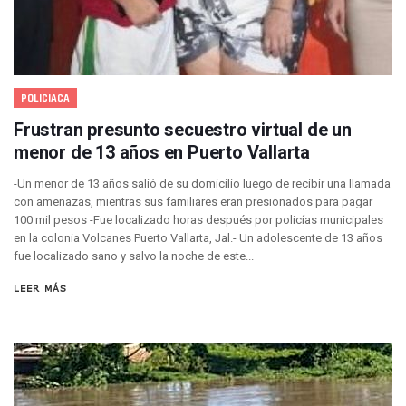
Semana Lluviosa Para Puerto Vallarta Con Tormentas Y Am
Voces Del Orgullo Distingue A Referentes De La Comunida
Partido Verde Conforma Su 12.º “Ejército Del Verde” En L
Buques Mexicanos Parten A Venezuela Con 718 Toneladas
Nuevo Transporte Eléctrico En Puerto Vallarta: Rutas, Hora
POLICIACA
En Vallarta, Todos Los Camiones Deben De Tener Aire Aco
Centro De Autismo Es Un Parteaguas Para Vallarta Y Jalisc
Frustran presunto secuestro virtual de un
Lluvias Y Oleaje Elevado Marcarán El Fin De Semana En Pue
menor de 13 años en Puerto Vallarta
Jóvenes En Movimiento Jalisco Renueva Su Dirigencia Ru
En PV Encabezan Preferencias Morena Y Juan Carlos Cast
-Un menor de 13 años salió de su domicilio luego de recibir una llamada
con amenazas, mientras sus familiares eran presionados para pagar
Pancho López; En La Mira Del Comité Nacional Del PAN
100 mil pesos -Fue localizado horas después por policías municipales
Cae El “R1”, Presunto Autor Intelectual Del Homicidio De 
en la colonia Volcanes Puerto Vallarta, Jal.- Un adolescente de 13 años
Muere Manolo Solo, Actor De “El Laberinto Del Fauno”, A L
fue localizado sano y salvo la noche de este...
Citan A Siete Integrantes De La Semar Por Investigación Por
IMSS Invierte 12.6 MDP En Remodelar Urgencias Del Hospita
LEER MÁS
En Abril 2027 Terminarán El Centro Regional De Autismo En
Puerto Vallarta Fortalece Su Promoción En California Con 
Accidente En Un RZR, Principal Hipótesis Por La Muerte D
Este Viernes, Lemus Inaugurará El Sistema De Electromovil
Nidos De Lluvia Busca Beneficiar A 100 Familias De Puerto 
Morena Cierra Filas Por La Defensa Del Agua De Calidad En