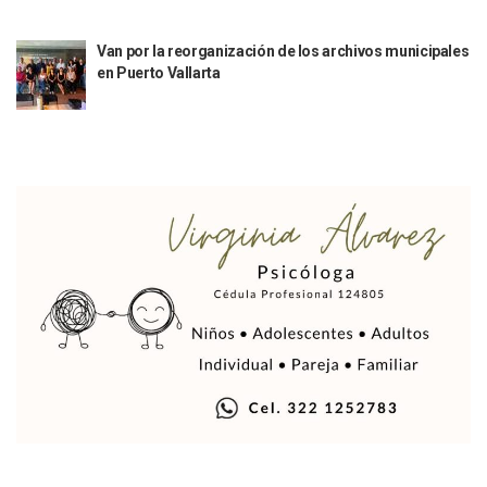
Continúan Operativos De Prevención Y Vigilancia De Segur
SEAPAL Realiza La Primera Entrega De Tinacos Del 2026 En
Van por la reorganización de los archivos municipales
Cierra Jalisco Histórica Participación En FITUR 2026
en Puerto Vallarta
Abre En UNIRSE Puerto Vallarta El Módulo De Inclusión Y D
Puerto Vallarta En Lo Alto De Las Preferencias Turísticas
Héctor Santana Dona Terreno En Ejido San José Donde Sepu
Elefante Marino Vuelve A Descansar En Playa Los Ayala Po
Champions League: ¿Quiénes Ya Clasificaron A Los Octavos
Invita Fundación Andrea 3.21 A La Segunda Edición De “Sab
Puerto Vallarta Está Listo Para El Medio Maratón Turístico
“Un 28 De Enero Mataron A Don Lamberto Quintero”
Hay Vacunas Disponibles En DRSE, Unirse, Aeropuerto Y M
Intentan Asesinar Al Dirigente Y A Diputada De Movimient
Interviene La SEJ Tras Agresión Estudiantil En Puerto Vallar
La Basura Se Recogerá Al 100% En Puerto Vallarta Tras Ac
Causa Consternación La Muerte De Clarisa Rodríguez, 15 D
Continúan Las Condiciones Invernales En Gran Parte De M
Histórica Participación De Puerto Vallarta En FITUR 2026
Invitan Al XVIII Festival Madonnari En Puerto Vallarta
Geraldine Ponce Rechaza Posesión De Una Propiedad Mill