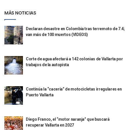
Inicia SEAPAL El Programa Contigo Y Cerca De Ti
Luis Munguía Inaugura La Mejora De Fachadas En El Centro
MÁS NOTICIAS
Alertan Por Oleaje Alto Y Corrientes En El Mar De Puerto Va
Erick Roberto “N”: Fiscalía Detalla Los Avances Contra El 
Declaran desastre en Colombia tras terremoto de 7.4;
Clarisa Rodríguez: Juez Decreta Receso Tras Más De Cinco 
van más de 100 muertos (VIDEOS)
Puerto Vallarta Aparece Vinculada A Los Archivos Del Delin
Lemus Y Rigoberta Menchú Firman Acuerdo Para Impulsar 
Capturan A Objetivo Prioritario Presuntamente Buscado P
Aprueba Ayuntamiento Nuevos Jueces Cívicos En Puerto Va
Corte de agua afectará a 142 colonias de Vallarta por
Comunicación Social Del Ayuntamiento Se Renueva Con Ka
trabajos de la autopista
Puerto Vallarta Continúa Incrementando Su Conectividad A
Federación Asigna 315 MDP Para La Seguridad Pública De P
Prevén Lluvias Aisladas Y Contrastes Térmicos En Jalisco Y
Nueva Ola Invernal Causa Dos Muertos Y Vuelos Cancelad
Continúa la “cacería” de motocicletas irregulares en
IDEFT Entrega 650 Constancias De Capacitación Laboral En 
Puerto Vallarta
Inhuman En Panteón Guadalajara A 39 Personas Fallecida
SEAPAL En Camino A Revalidar La Certificación A La Calida
Sheinbaum Regaña A Diputados En San Quintín; “trabajen 
Diego Franco, el “motor naranja” que buscará
Visitan 17 Mil Feligreses A Talpa De Allende Por La Candel
recuperar Vallarta en 2027
Mataron A Una Tía Y Prima De Mario Delgado, Titular De La