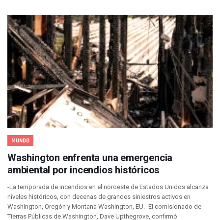
Oleaje Y Riesgo Por Cocodrilos Mantienen Restricciones En
“Kato” Supera El Abandono Y Comienza Una Nueva Vida Co
México Necesitaba 600 Mil Empleos; Solo Generó 262 Mil
Poderoso Terremoto Destruye Edificios Y Puentes En Jap
Munguía Es El Sexto Mejor Alcalde De Jalisco, Según Statis
ATM Incorpora 20 Nuevos Camiones Al Corredor Bahía De 
Colectivos Piden A Lemus Más Ministerios Públicos Para Pu
Avenida Federación En Puerto Vallarta Registra 80% De A
Caída De “El Mencho” Elevó Percepción De Inseguridad En 
Mercado Vallarta Incluye Reúne A Emprendedores Locales E
Morenistas Imparten Taller En Puerto Vallarta
CEDHJ Señala Violaciones A Derechos De Víctima De Abuso
Ayutla Bajo Investigación Tras Reporte De Posible Cremato
MUNDO
Maleza Crece En Camellones De La Principal Avenida Turíst
Washington enfrenta una emergencia
Lluvias E Inundaciones No Detienen El Transporte Público E
Bruno Blancas Reúne A Especialistas Para Analizar La Cons
ambiental por incendios históricos
Entregan Aparato Auditivo A Don Juan Ramírez En Puerto Va
-La temporada de incendios en el noroeste de Estados Unidos alcanza
Juan Carlos Castro Realiza Asamblea Informativa En La Colo
niveles históricos, con decenas de grandes siniestros activos en
Huracán En Formación Podría Generar Oleaje Elevado En L
Washington, Oregón y Montana Washington, EU.- El comisionado de
Viajar A Puerto Vallarta Este Verano Puede Costar Hasta 2
Tierras Públicas de Washington, Dave Upthegrove, confirmó