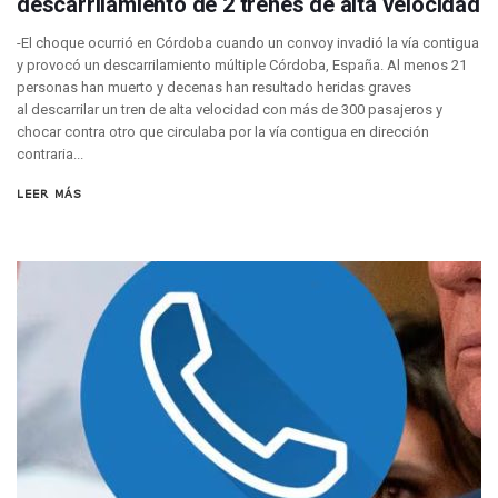
descarrilamiento de 2 trenes de alta velocidad
Reportan Poncha Llantas En Carretera Compostela–Las Va
La Marina Decomisa 39 Máquinas Tragamonedas En Nayarit; 
-El choque ocurrió en Córdoba cuando un convoy invadió la vía contigua
Talento Vallartense Llegó A Canadá Y Abre Camino Para N
y provocó un descarrilamiento múltiple Córdoba, España. Al menos 21
Descuentos Preferenciales En El Pago Del Predial 2026
personas han muerto y decenas han resultado heridas graves
al descarrilar un tren de alta velocidad con más de 300 pasajeros y
Vallarta Instalará Macromódulos De Vacunación Contra El 
chocar contra otro que circulaba por la vía contigua en dirección
Ruta Del Peregrino: ¿Cuánto Tiempo Se Hace Para Ir A Talp
contraria...
Libro Revisa Un Siglo De Poesía Escrita En Puerto Vallarta
RENTAS: La Inflación Artificial De Puerto Vallarta
LEER MÁS
Sentencian A 100 Años De Prisión A Mujer Por La Desapari
Puerto Vallarta Arranca El 2026 Con Éxito En El Total De Pa
Arranca Programa De Bacheo En Avenidas Clave De Puerto 
Puerto Vallarta Tiene Una De Las Gasolineras Más Caras D
Habrá Toma De ADN Y Entrevistas A Familias De Personas D
Detienen A Extranjero Por Poseer Un Tigre Cachorro En Pu
Regidora Melissa Exige Medidas De Protección “Pulso De V
SEAPAL Reparó 139 Fugas Durante La Semana Del 2 Al 8 De
Rehabilitan Camellones En La Zona Norte De Puerto Vallart
Transporte En Guadalajara Permitirá Pagos Sin Contacto Co
Luis Munguía Respalda A Antonio Arreola Como Nuevo Pre
Construirán El Estadio Metropolitano “El Salado” En Puerto 