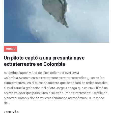
Gobierno De Vallarta Pide No Salir De Casa Y No Abrir Neg
Reportan Captura Y Muerte De “El Mencho” En Medio De Op
Enfrentamientos Y Narcobloqueos Son Por Operativo En Ta
Narcobloqueos Causan Pánico Y Tensión En Puerto Vallart
Justicia Penal-Oral Sigue Rezagada A 10 Años De La Entrada
Polvo, Ruido, Máquinas… Así Las Obras Inconclusas En El 
Decomisan 4 Toneladas De Droga En Aguas De Manzanillo,
Incendio En Taller De Vehículos Pesados En San Juan De Lo
Congreso Médico En Puerto Vallarta Dejará Beneficios Soc
MUNDO
Estados Unidos Detecta Red Ilícita De Tiempos Compartid
Un piloto captó a una presunta nave
Mueren 8 Personas De Bahía De Banderas En Operativo Na
extraterrestre en Colombia
Personas Therian Convocan A Mega Convivio En Guadalaja
Unirse Vallarta: Horario De Atención De Oficina De Búsq
colombia,captan video de alien colombia,ovni,OVNI
Localizan Y Liberan A Cuatro Personas Que Permanecían I
Colombia,Avistamiento extraterrestre,extraterrestre,video ¿Existen los
Ola De Calor Alcanzará Su Máximo Este Jueves En Jalisco,
extraterrestres? es el cuestionamiento que se desató en redes sociales
Macro Desfogue De Tuberías Dejará Sin Agua A 150 Colonia
al viralizarse la grabación del piloto Jorge Arteaga que en 2022 filmó un
Sigue El Programa De Bacheo En Puerto Vallarta
objeto volador que pasó junto a su avión. Podría Interesarte: ¡Desfile de
Localizan A Menor Extraviada En La Nueva Central De Aut
planetas! Cómo y dónde ver este fenómeno astronómico En un video
de...
Alumnos De “La Pesquera” Se Intoxican Tras Consumir Clo
Bruno Blancas Destaca Avances Legislativos Aprobados En
LEER MÁS