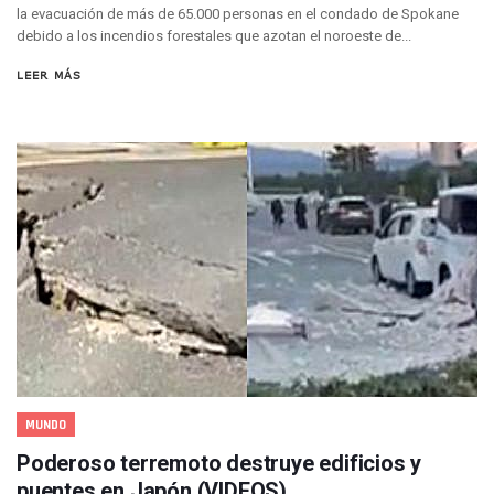
Buscan Reducir Riesgos Por Cocodrilos En Playas De Puerto
la evacuación de más de 65.000 personas en el condado de Spokane
Plantean “Ley Don Juanito” Al Diputado Federal Bruno Blan
debido a los incendios forestales que azotan el noroeste de...
Vecinos De La Playita Reciben A Juan Carlos Castro
Asesinan En Oaxaca Al Periodista Francisco Alejandro Leyv
LEER MÁS
Detienen A Cuatro Hombres Armados En Bucerías; Asegur
Yussara Canales Pide Transparencia Sobre Nuevo Vertedero
Adultos Mayores De Ixtapa Tendrán Una “Casa De Día” Re
Mujeres Recorren Calles De Ixtapa Para Identificar Proble
Bruno Blancas Convoca A Mesa De Análisis Para La Conserv
CUCosta E IMSS Nayarit Avanzan En Acuerdos Para Ampliar
Videos De Presunto Convoy Armado Desatan Operativo En 
Playa Las Cocinas: Retiran Concesión Y Anuncian Plan De 
Dr. Álvarez Zayas Dirige Plan De Salud Animal Y Prevenció
Por Desaparición Forzada, Expolicías De Nayarit Enfrentar
“El Mayo” Zambada Es Condenado A Morir En Prisión En E
Orgullo Vallartense: Zhoemí Luévanos Competirá En El P
Brigada Forense Brindará Atención A Familias De Persona
Vecinos De Vallarta 500 Exponen Queja De Vialidades A Ju
MUNDO
Pelea De Extranjera Durante Función De “La Odisea” En Puer
Poderoso terremoto destruye edificios y
Joven Esgrimista De Puerto Vallarta Asegura Lugar En El 
puentes en Japón (VIDEOS)
Llegan Camiones “oruga” A Puerto Vallarta Con Capacidad