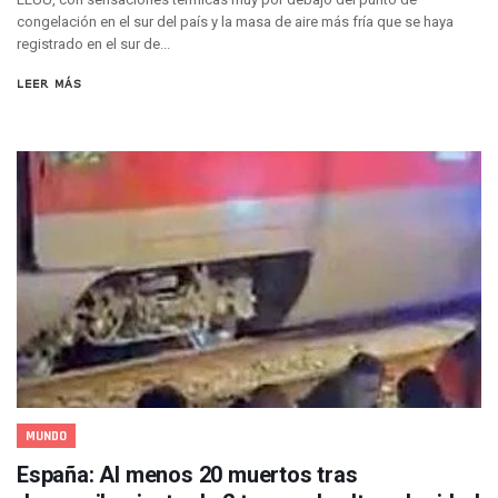
congelación en el sur del país y la masa de aire más fría que se haya
Vuelca Camioneta Con Jornaleros Cerca De Talpa De Allen
registrado en el sur de...
Así Protege La Suprema Corte A Dueños De Vehículos Que
Fátima Bosh, ¿la Mexicana Renuncia A Su Corona Como M
LEER MÁS
Un Piloto Captó A Una Presunta Nave Extraterrestre En Co
Vigilan Parques, Canchas Y Avenidas Para Bajar Actos Ilícit
Zapopan: Retiran 29 Motocicletas Irregulares En Operativo V
Muere Joven Tras Ser Arrollado Por Un Camión De UnibusP
Formalizan Uso De Espacio Comunitario En Verde Vallarta
Choque De Camionetas Deja Un Muerto En Autopista A Puer
Detienen A Peligroso Homicida De Guadalajara, Vinculado
Aprueban Nuevo Programa De Becas Escolares En Puerto V
Grasas De Establecimientos Comerciales Provocan Tapon
Colocan Cruz En Memoria De Clarisa Rodríguez En El Sitio 
Parejas En México: Bajan Matrimonios Y Crecen Uniones L
Yussara Canales Presenta La “ley Clarisa” Contra Conduct
Muere “Ma Nena”, La Abuelita Mexicana Que Se Robó El Co
Empresario De Vallarta Participa En La Feria De Innovaci
MUNDO
Avanza Reducción De La Jornada Laboral A 40 Horas; La Ap
Localizan Cuatro Vehículos Robados En Puerto Vallarta
España: Al menos 20 muertos tras
CANIRAC Vallarta–Bahía De Banderas Reelige A Martha Par