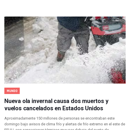
¡Qué Horror! Buscan Posible Fosa Clandestina En El Patio D
Melissa Madero Denuncia Despido De Su Personal Por Pres
Puerto Vallarta Presente En El Anuncio Del Plan Integral D
Miércoles De Ceniza: ¿Qué Significa La Cruz Que Se Pone E
Quiso Matar A Un Anciano Con Parkinson En Puerto Vallart
¡El Pitillal Vive Su Primera Feria Del Libro!
Quema Controlada En Atenguillo Busca Minimizar Riesgo D
Marx Arriaga Abandona Oficinas De La SEP Tras 100 Horas
100 Pacientes Oncológicos Piden No Cambiar A Enfermeros
“Paseo De La Fama” En Vallarta Genera Dudas Tras Visita De
Air Canadá Anuncia Vuelo Directo Entre Guadalajara Y Mon
Hay 507 Personas Desaparecidas En Puerto Vallarta
Gobierno De Lemus Abre Oficina Especializada En Personas
Anexo De Ixtapa Privaría Ilegalmente De Personas, Acusa C
MUNDO
Puerto Vallarta Acompaña En La Despedida Fúnebre Del Do
Puerto Vallarta Registra Más Ballenas Que Nunca Este 2
Nueva ola invernal causa dos muertos y
SEAPAL Tendrá Módulos Itinerantes Para Inscripción A Su
vuelos cancelados en Estados Unidos
Fin De Semana De San Valentín Impulsa Ventas En Restaura
Zapopan: Cae Presunto Coordinador De Célula Dedicada A 
Aproximadamente 150 millones de personas se encontraban este
Ponen En Marcha Campaña ‘No Es Lo Que Parece’ Para Pre
domingo bajo avisos de clima frío y alertas de frío extremo en el este de
Estado Y Municipio Impulsan A Microempresas Vallartens
EEUU, con sensaciones térmicas muy por debajo del punto de