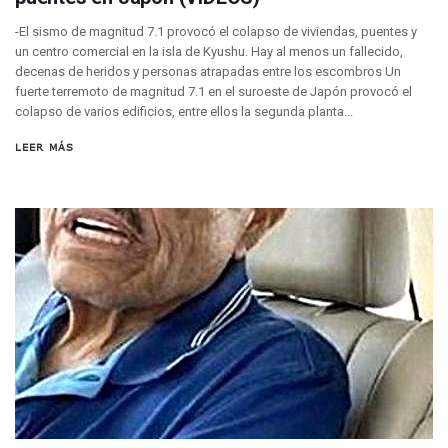
Coordinan Operativo Para Las Tradicionales Paseadas 202
-El sismo de magnitud 7.1 provocó el colapso de viviendas, puentes y
Monzón Mexicano Causará Lluvias Muy Fuertes En Jalisco 
un centro comercial en la isla de Kyushu. Hay al menos un fallecido,
Acusado De Homicidio En El Tuito Permanecerá Un Año En 
decenas de heridos y personas atrapadas entre los escombros Un
Descartan Riesgo De Tsunami Para Puerto Vallarta Tras Sis
fuerte terremoto de magnitud 7.1 en el suroeste de Japón provocó el
Donald Trump Asistirá A La Final Del Mundial 2026 Entre E
colapso de varios edificios, entre ellos la segunda planta...
Retiran 10 Toneladas De Macroalga En Playa De Guayabito
Arranca Copa México De Clavados Zapopan 2026 En El Cen
LEER MÁS
Munguía Analiza Pedir 100 MDP De Adelanto De Participac
Bomberas De Vallarta Asistirán A Simposio Internacional 
Región Sanitaria VIII Activa Programa Para Menores Con Di
Asesinan A Regidora De Tecate Por Morena Y A Su Esposo
Recuperan Seis Vehículos Con Reporte De Robo Durante O
SEP Asigna Escuelas Para El Ciclo 2026-2027 En Jalisco; 
Tráfico Aéreo Cae En Puerto Vallarta Durante El 2026; Gua
SAT Lleva Su Oficina Móvil A Talpa De Allende Para Realizar
Mediante Asambleas Informativas Juan Carlos Castro Fort
IMSS Rehabilitará Infraestructura De La UMF No. 170 En Pue
Puerto Vallarta Se Suma A Simulacro Estatal Por Bloqueos 
Retiran Cacharros De 30 Puntos En Colonias De Puerto Vall
Movimiento Ciudadano Capacita A Su Estructura Territorial