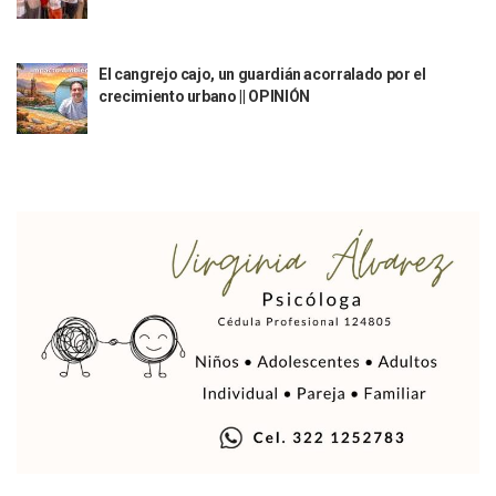
Caso Clarisa: Tras Presión Social Adelantan Audiencia Cont
Munguía Rechaza Vínculo Con Erick Roberto “N”; Pide Evit
Luis Munguía Justifica Ausencia En Bloqueos Por Clarisa 
El cangrejo cajo, un guardián acorralado por el
Coparmex Urge A Munguía Definir Plan De Contingencia A
crecimiento urbano || OPINIÓN
“Panchito” Ahora Visita Playa Careyeros En Bahía De Band
Reclasifican Como Homicidio El Caso De Clarisa Rodríguez
Sarampión Obliga A Suspender Clases En 15 Escuelas De Jal
UVC Suma Derecho Y Contaduría A Su Oferta Educativa En P
Arranca El Campeonato Internacional Charro Vallarta 2026
Hoteleros Señalan Impacto Turístico Por Los Bloqueos Vial
Caso Clarisa: Fiscalía Anticorrupción Investiga Conducta D
Segunda Protesta Por El Caso Clarisa Colapsa Vialidades Cl
Familia De Clarisa Anuncia Denuncias Ante Derechos Huma
Esposo De Clarisa Pide Apoyo Para Probar Presunta Ebrieda
Crece Economía De Jalisco 14 Veces Más Que El Promedio
Instalan Mesa Regional Para Atender Violencia Feminicida Y
Ricardo Salinas Comienza A Pagarle Al SAT
Continúan Operativos De Prevención Y Vigilancia De Segur
SEAPAL Realiza La Primera Entrega De Tinacos Del 2026 En
Cierra Jalisco Histórica Participación En FITUR 2026