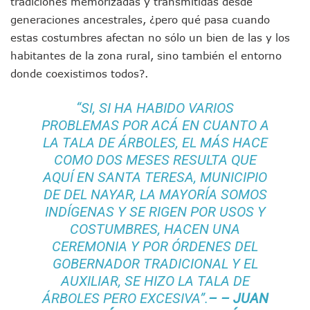
tradiciones memorizadas y transmitidas desde
Jóvenes En Movimiento Jalisco Renueva Su Dirigencia Ru
generaciones ancestrales, ¿pero qué pasa cuando
En PV Encabezan Preferencias Morena Y Juan Carlos Cast
estas costumbres afectan no sólo un bien de las y los
Pancho López; En La Mira Del Comité Nacional Del PAN
habitantes de la zona rural, sino también el entorno
Cae El “R1”, Presunto Autor Intelectual Del Homicidio De 
donde coexistimos todos?.
Muere Manolo Solo, Actor De “El Laberinto Del Fauno”, A L
Citan A Siete Integrantes De La Semar Por Investigación Por
IMSS Invierte 12.6 MDP En Remodelar Urgencias Del Hospita
“SI, SI HA HABIDO VARIOS
En Abril 2027 Terminarán El Centro Regional De Autismo En
PROBLEMAS POR ACÁ EN CUANTO A
Puerto Vallarta Fortalece Su Promoción En California Con 
LA TALA DE ÁRBOLES, EL MÁS HACE
Accidente En Un RZR, Principal Hipótesis Por La Muerte D
COMO DOS MESES RESULTA QUE
Este Viernes, Lemus Inaugurará El Sistema De Electromovil
AQUÍ EN SANTA TERESA, MUNICIPIO
Nidos De Lluvia Busca Beneficiar A 100 Familias De Puerto 
DE DEL NAYAR, LA MAYORÍA SOMOS
Morena Cierra Filas Por La Defensa Del Agua De Calidad En
INDÍGENAS Y SE RIGEN POR USOS Y
Hallazgo De Yareli Colmenares Tovar Eleva A 4 Cuerpos En
Regresa A Puerto Vallarta La Premiación Nacional De La L
COSTUMBRES, HACEN UNA
Ra Aguilar Acompaña A Cientos De Familias En Las Pasead
CEREMONIA Y POR ÓRDENES DEL
Oleaje Y Riesgo Por Cocodrilos Mantienen Restricciones En
GOBERNADOR TRADICIONAL Y EL
“Kato” Supera El Abandono Y Comienza Una Nueva Vida Co
AUXILIAR, SE HIZO LA TALA DE
México Necesitaba 600 Mil Empleos; Solo Generó 262 Mil
ÁRBOLES PERO EXCESIVA”.
– – JUAN
Poderoso Terremoto Destruye Edificios Y Puentes En Jap