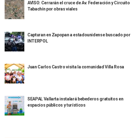
AVISO: Cerrarán el cruce de Av. Federación y Circuito
Justicia Penal-Oral Sigue Rezagada A 10 Años De La Entrada
Tabachín por obras viales
Polvo, Ruido, Máquinas… Así Las Obras Inconclusas En El 
Decomisan 4 Toneladas De Droga En Aguas De Manzanillo,
Incendio En Taller De Vehículos Pesados En San Juan De Lo
Congreso Médico En Puerto Vallarta Dejará Beneficios Soc
Capturan en Zapopan a estadounidense buscado por
Estados Unidos Detecta Red Ilícita De Tiempos Compartid
INTERPOL
Mueren 8 Personas De Bahía De Banderas En Operativo Na
Personas Therian Convocan A Mega Convivio En Guadalaja
Unirse Vallarta: Horario De Atención De Oficina De Búsq
Localizan Y Liberan A Cuatro Personas Que Permanecían I
Juan Carlos Castro visita la comunidad Villa Rosa
Ola De Calor Alcanzará Su Máximo Este Jueves En Jalisco,
Macro Desfogue De Tuberías Dejará Sin Agua A 150 Colonia
Sigue El Programa De Bacheo En Puerto Vallarta
Localizan A Menor Extraviada En La Nueva Central De Aut
SEAPAL Vallarta instalará bebederos gratuitos en
Alumnos De “La Pesquera” Se Intoxican Tras Consumir Clo
espacios públicos y turísticos
Bruno Blancas Destaca Avances Legislativos Aprobados En
¡Qué Horror! Buscan Posible Fosa Clandestina En El Patio D
Melissa Madero Denuncia Despido De Su Personal Por Pres
Puerto Vallarta Presente En El Anuncio Del Plan Integral D
Miércoles De Ceniza: ¿Qué Significa La Cruz Que Se Pone E