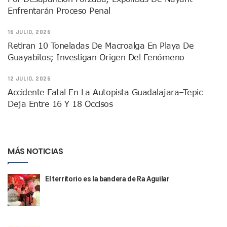
Enfrentarán Proceso Penal
Indigentes Se Apoderan De Las Bancas Del Hospital Regiona
Vallarta: Aseguran Casi 200 Motocicletas En Operativos V
16 JULIO, 2026
INFONAVIT Ampliará Horario De Atención En Bahía De Ba
Urrutia Comunica Se Encuentra En Pausa Por Crecimiento
Retiran 10 Toneladas De Macroalga En Playa De
Héctor Santana Anuncia Inspecciones Nocturnas A Motocic
Guayabitos; Investigan Origen Del Fenómeno
Nayarit, Jalisco Y Otros 6 Estados Suspenden Clases Este 
Puerto Vallarta Suspende La Recolección De La Basura Est
12 JULIO, 2026
Reporte Preliminar De Afectaciones, Según El Gobierno Mun
Accidente Fatal En La Autopista Guadalajara–Tepic
Canaco Servytur Puerto Vallarta Pide Evitar La Rapiña En N
Deja Entre 16 Y 18 Occisos
Localizan 19 Vehículos Calcinados En Bahía De Banderas 
Reportan Al Menos 60 Negocios Incendiados En Puerto Vall
Coparmex Pide Reforzar Seguridad Tras Jornada De Violenci
Sin Daños A La Infraestructura Del Aeropuerto De Vallarta,
MÁS NOTICIAS
Estados Unidos Pide A Sus Ciudadanos Resguardarse Si Est
Gobierno De México Confirma Muerte De “El Mencho” Tras 
Evacúan Aeropuerto De Puerto Vallarta Y Air Canada Cance
El territorio es la bandera de Ra Aguilar
Gobierno De Vallarta Pide No Salir De Casa Y No Abrir Neg
Reportan Captura Y Muerte De “El Mencho” En Medio De Op
Enfrentamientos Y Narcobloqueos Son Por Operativo En Ta
Narcobloqueos Causan Pánico Y Tensión En Puerto Vallart