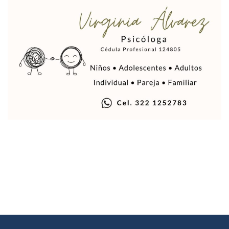
Quiso Matar A Un Anciano Con Parkinson En Puerto Vallart
¡El Pitillal Vive Su Primera Feria Del Libro!
Quema Controlada En Atenguillo Busca Minimizar Riesgo D
Marx Arriaga Abandona Oficinas De La SEP Tras 100 Horas
100 Pacientes Oncológicos Piden No Cambiar A Enfermeros
“Paseo De La Fama” En Vallarta Genera Dudas Tras Visita De
Air Canadá Anuncia Vuelo Directo Entre Guadalajara Y Mon
Hay 507 Personas Desaparecidas En Puerto Vallarta
Gobierno De Lemus Abre Oficina Especializada En Personas
Anexo De Ixtapa Privaría Ilegalmente De Personas, Acusa C
Puerto Vallarta Acompaña En La Despedida Fúnebre Del Do
Puerto Vallarta Registra Más Ballenas Que Nunca Este 2
SEAPAL Tendrá Módulos Itinerantes Para Inscripción A Su
Fin De Semana De San Valentín Impulsa Ventas En Restaura
Zapopan: Cae Presunto Coordinador De Célula Dedicada A 
Ponen En Marcha Campaña ‘No Es Lo Que Parece’ Para Pre
Estado Y Municipio Impulsan A Microempresas Vallartens
Vuelca Camioneta Con Jornaleros Cerca De Talpa De Allen
Así Protege La Suprema Corte A Dueños De Vehículos Que
Fátima Bosh, ¿la Mexicana Renuncia A Su Corona Como M
Un Piloto Captó A Una Presunta Nave Extraterrestre En Co