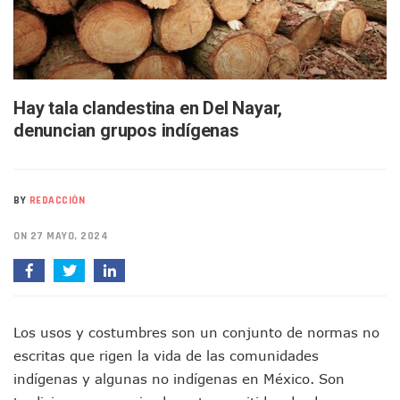
Buscan A Wilber Armando Colmenares Márquez, Desaparec
Melissa Madero Exige Aclarar Sustento Legal De Las Desca
Washington Enfrenta Una Emergencia Ambiental Por Incen
Avanza Plan Para Construir Estadio De Tritones Vallarta; S
Nuevas Concesiones De Taxis En Puerto Vallarta, ¿para Qu
Mueren Cuatro Personas Tras Explosión De Una Pipa En T
Hay tala clandestina en Del Nayar,
Bruno Blancas Lleva El Mensaje De La Cuarta Transformaci
denuncian grupos indígenas
Liberan 180 Crías De Iguana Verde En El Estero El Salado P
Puerto Vallarta Participa En Los PriceAgencies Awards 20
Ofrecerán Asesoría Jurídica Gratuita En Puerto Vallarta 
Juan Solís E Iris Torres Buscan Integrar La Planilla Del PAN 
BY
REDACCIÓN
Realizan Operativo Preventivo En Seis Colonias Del Centro 
ON 27 MAYO, 2024
Arquitecto Luis Munguía Reconoce La Labor Del Personal De
Semana Lluviosa Para Puerto Vallarta Con Tormentas Y Am
Voces Del Orgullo Distingue A Referentes De La Comunida
Partido Verde Conforma Su 12.º “Ejército Del Verde” En L
Buques Mexicanos Parten A Venezuela Con 718 Toneladas
Los usos y costumbres son un conjunto de normas no
Nuevo Transporte Eléctrico En Puerto Vallarta: Rutas, Hora
escritas que rigen la vida de las comunidades
En Vallarta, Todos Los Camiones Deben De Tener Aire Aco
Centro De Autismo Es Un Parteaguas Para Vallarta Y Jalisc
indígenas y algunas no indígenas en México. Son
Lluvias Y Oleaje Elevado Marcarán El Fin De Semana En Pue