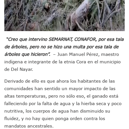
Donald Trump Asistirá A La Final Del Mundial 2026 Entre E
Retiran 10 Toneladas De Macroalga En Playa De Guayabito
Arranca Copa México De Clavados Zapopan 2026 En El Cen
Munguía Analiza Pedir 100 MDP De Adelanto De Participac
Bomberas De Vallarta Asistirán A Simposio Internacional 
Región Sanitaria VIII Activa Programa Para Menores Con Di
“Creo que intervino SEMARNAT, CONAFOR, por esa tala
Asesinan A Regidora De Tecate Por Morena Y A Su Esposo
de árboles, pero no se hizo una multa por esa tala de
Recuperan Seis Vehículos Con Reporte De Robo Durante O
árboles que hicieron”.
– Juan Manuel Pérez, maestro
SEP Asigna Escuelas Para El Ciclo 2026-2027 En Jalisco; 
indígena e integrante de la etnia Cora en el municipio
Tráfico Aéreo Cae En Puerto Vallarta Durante El 2026; Gua
SAT Lleva Su Oficina Móvil A Talpa De Allende Para Realizar
de Del Nayar.
Mediante Asambleas Informativas Juan Carlos Castro Fort
Derivado de ello es que ahora los habitantes de las
IMSS Rehabilitará Infraestructura De La UMF No. 170 En Pue
Puerto Vallarta Se Suma A Simulacro Estatal Por Bloqueos 
comunidades han sentido un mayor impacto de las
Retiran Cacharros De 30 Puntos En Colonias De Puerto Vall
altas temperaturas, pero no sólo eso, el ganado está
Movimiento Ciudadano Capacita A Su Estructura Territorial
falleciendo por la falta de agua y la hierba seca y poco
Hospital Civil De La Costa Inicia Su Construcción En Puerto 
nutritiva, los cuerpos de agua han disminuido su
Fechas Y Sedes De Las Jornadas De Adopción De Perros En 
fluidez, y no hay quien ponga orden contra los
Accidente Fatal En La Autopista Guadalajara–Tepic Deja En
Ra Aguilar Fortalece La Transformación Desde Las Asambl
mandatos ancestrales.