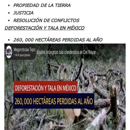
Detienen A Cuatro Hombres Armados En Bucerías; Asegur
PROPIEDAD DE LA TIERRA
Yussara Canales Pide Transparencia Sobre Nuevo Vertedero
JUSTICIA
Adultos Mayores De Ixtapa Tendrán Una “Casa De Día” Re
Mujeres Recorren Calles De Ixtapa Para Identificar Proble
RESOLUCIÓN DE CONFLICTOS
Bruno Blancas Convoca A Mesa De Análisis Para La Conserv
DEFORESTACIÓN Y TALA EN MÉXICO
CUCosta E IMSS Nayarit Avanzan En Acuerdos Para Ampliar
Videos De Presunto Convoy Armado Desatan Operativo En 
260, 000 HECTÁREAS PERDIDAS AL AÑO
Playa Las Cocinas: Retiran Concesión Y Anuncian Plan De 
Dr. Álvarez Zayas Dirige Plan De Salud Animal Y Prevenció
Por Desaparición Forzada, Expolicías De Nayarit Enfrentar
“El Mayo” Zambada Es Condenado A Morir En Prisión En E
Orgullo Vallartense: Zhoemí Luévanos Competirá En El P
Brigada Forense Brindará Atención A Familias De Persona
Vecinos De Vallarta 500 Exponen Queja De Vialidades A Ju
Pelea De Extranjera Durante Función De “La Odisea” En Puer
Joven Esgrimista De Puerto Vallarta Asegura Lugar En El 
Llegan Camiones “oruga” A Puerto Vallarta Con Capacidad
Coordinan Operativo Para Las Tradicionales Paseadas 202
Monzón Mexicano Causará Lluvias Muy Fuertes En Jalisco 
Acusado De Homicidio En El Tuito Permanecerá Un Año En 
Descartan Riesgo De Tsunami Para Puerto Vallarta Tras Sis