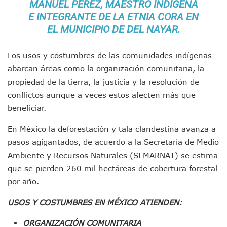
MANUEL PÉREZ, MAESTRO INDÍGENA
Munguía Es El Sexto Mejor Alcalde De Jalisco, Según Statis
E INTEGRANTE DE LA ETNIA CORA EN
ATM Incorpora 20 Nuevos Camiones Al Corredor Bahía De 
EL MUNICIPIO DE DEL NAYAR.
Colectivos Piden A Lemus Más Ministerios Públicos Para Pu
Avenida Federación En Puerto Vallarta Registra 80% De A
Caída De “El Mencho” Elevó Percepción De Inseguridad En 
Los usos y costumbres de las comunidades indígenas
Mercado Vallarta Incluye Reúne A Emprendedores Locales E
abarcan áreas como la organización comunitaria, la
Morenistas Imparten Taller En Puerto Vallarta
propiedad de la tierra, la justicia y la resolución de
CEDHJ Señala Violaciones A Derechos De Víctima De Abuso
conflictos aunque a veces estos afecten más que
Ayutla Bajo Investigación Tras Reporte De Posible Cremato
Maleza Crece En Camellones De La Principal Avenida Turíst
beneficiar.
Lluvias E Inundaciones No Detienen El Transporte Público E
Bruno Blancas Reúne A Especialistas Para Analizar La Cons
En México la deforestación y tala clandestina avanza a
Entregan Aparato Auditivo A Don Juan Ramírez En Puerto Va
pasos agigantados, de acuerdo a la Secretaría de Medio
Juan Carlos Castro Realiza Asamblea Informativa En La Colo
Ambiente y Recursos Naturales (SEMARNAT) se estima
Huracán En Formación Podría Generar Oleaje Elevado En L
que se pierden 260 mil hectáreas de cobertura forestal
Viajar A Puerto Vallarta Este Verano Puede Costar Hasta 2
por año.
Buscan Reducir Riesgos Por Cocodrilos En Playas De Puerto
Plantean “Ley Don Juanito” Al Diputado Federal Bruno Blan
USOS Y COSTUMBRES EN MÉXICO ATIENDEN:
Vecinos De La Playita Reciben A Juan Carlos Castro
Asesinan En Oaxaca Al Periodista Francisco Alejandro Leyv
ORGANIZACIÓN COMUNITARIA