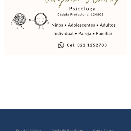
Indigentes Se Apoderan De Las Bancas Del Hospital Regiona
Vallarta: Aseguran Casi 200 Motocicletas En Operativos V
INFONAVIT Ampliará Horario De Atención En Bahía De Ba
Urrutia Comunica Se Encuentra En Pausa Por Crecimiento
Héctor Santana Anuncia Inspecciones Nocturnas A Motocic
Nayarit, Jalisco Y Otros 6 Estados Suspenden Clases Este 
Puerto Vallarta Suspende La Recolección De La Basura Est
Reporte Preliminar De Afectaciones, Según El Gobierno Mun
Canaco Servytur Puerto Vallarta Pide Evitar La Rapiña En N
Localizan 19 Vehículos Calcinados En Bahía De Banderas 
Reportan Al Menos 60 Negocios Incendiados En Puerto Vall
Coparmex Pide Reforzar Seguridad Tras Jornada De Violenci
Sin Daños A La Infraestructura Del Aeropuerto De Vallarta,
Estados Unidos Pide A Sus Ciudadanos Resguardarse Si Est
Gobierno De México Confirma Muerte De “El Mencho” Tras 
Evacúan Aeropuerto De Puerto Vallarta Y Air Canada Cance
Gobierno De Vallarta Pide No Salir De Casa Y No Abrir Neg
Reportan Captura Y Muerte De “El Mencho” En Medio De Op
Enfrentamientos Y Narcobloqueos Son Por Operativo En Ta
Narcobloqueos Causan Pánico Y Tensión En Puerto Vallart
Puerto Vallarta
Bahía de Banderas
Costa Sierra