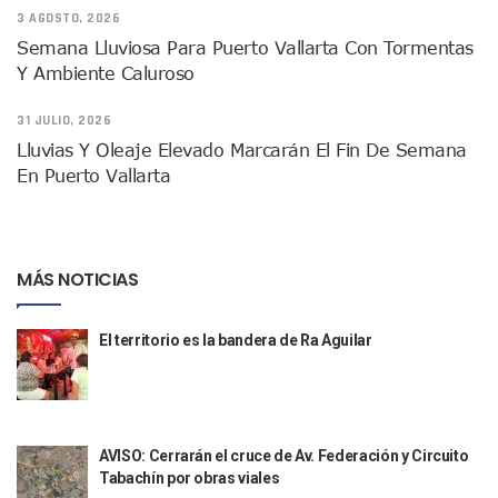
Donald Trump Asistirá A La Final Del Mundial 2026 Entre E
3 AGOSTO, 2026
Retiran 10 Toneladas De Macroalga En Playa De Guayabito
Semana Lluviosa Para Puerto Vallarta Con Tormentas
Arranca Copa México De Clavados Zapopan 2026 En El Cen
Y Ambiente Caluroso
Munguía Analiza Pedir 100 MDP De Adelanto De Participac
Bomberas De Vallarta Asistirán A Simposio Internacional 
31 JULIO, 2026
Región Sanitaria VIII Activa Programa Para Menores Con Di
Lluvias Y Oleaje Elevado Marcarán El Fin De Semana
Asesinan A Regidora De Tecate Por Morena Y A Su Esposo
En Puerto Vallarta
Recuperan Seis Vehículos Con Reporte De Robo Durante O
SEP Asigna Escuelas Para El Ciclo 2026-2027 En Jalisco; 
Tráfico Aéreo Cae En Puerto Vallarta Durante El 2026; Gua
SAT Lleva Su Oficina Móvil A Talpa De Allende Para Realizar
MÁS NOTICIAS
Mediante Asambleas Informativas Juan Carlos Castro Fort
IMSS Rehabilitará Infraestructura De La UMF No. 170 En Pue
Puerto Vallarta Se Suma A Simulacro Estatal Por Bloqueos 
El territorio es la bandera de Ra Aguilar
Retiran Cacharros De 30 Puntos En Colonias De Puerto Vall
Movimiento Ciudadano Capacita A Su Estructura Territorial
Hospital Civil De La Costa Inicia Su Construcción En Puerto 
Fechas Y Sedes De Las Jornadas De Adopción De Perros En 
AVISO: Cerrarán el cruce de Av. Federación y Circuito
Accidente Fatal En La Autopista Guadalajara–Tepic Deja En
Tabachín por obras viales
Ra Aguilar Fortalece La Transformación Desde Las Asambl