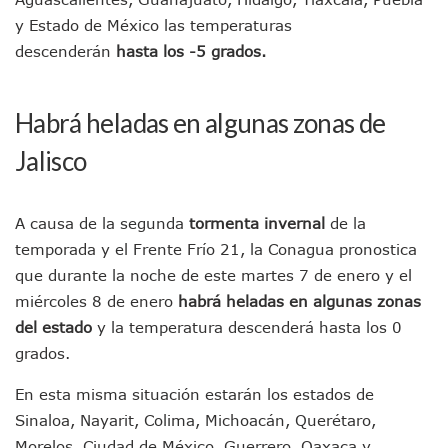
Munguía Es El Sexto Mejor Alcalde De Jalisco, Según Statis
y Estado de México las temperaturas
ATM Incorpora 20 Nuevos Camiones Al Corredor Bahía De 
descenderán
hasta los -5 grados.
Colectivos Piden A Lemus Más Ministerios Públicos Para Pu
Avenida Federación En Puerto Vallarta Registra 80% De A
Caída De “El Mencho” Elevó Percepción De Inseguridad En 
Habrá heladas en algunas zonas de
Mercado Vallarta Incluye Reúne A Emprendedores Locales E
Morenistas Imparten Taller En Puerto Vallarta
Jalisco
CEDHJ Señala Violaciones A Derechos De Víctima De Abuso
Ayutla Bajo Investigación Tras Reporte De Posible Cremato
Maleza Crece En Camellones De La Principal Avenida Turíst
A causa de la segunda
tormenta invernal
de la
Lluvias E Inundaciones No Detienen El Transporte Público E
temporada y el Frente Frío 21, la Conagua pronostica
Bruno Blancas Reúne A Especialistas Para Analizar La Cons
que durante la noche de este martes 7 de enero y el
Entregan Aparato Auditivo A Don Juan Ramírez En Puerto Va
Juan Carlos Castro Realiza Asamblea Informativa En La Colo
miércoles 8 de enero
habrá heladas en algunas zonas
Huracán En Formación Podría Generar Oleaje Elevado En L
del estado
y la temperatura descenderá hasta los 0
Viajar A Puerto Vallarta Este Verano Puede Costar Hasta 2
grados.
Buscan Reducir Riesgos Por Cocodrilos En Playas De Puerto
Plantean “Ley Don Juanito” Al Diputado Federal Bruno Blan
En esta misma situación estarán los estados de
Vecinos De La Playita Reciben A Juan Carlos Castro
Sinaloa, Nayarit, Colima, Michoacán, Querétaro,
Asesinan En Oaxaca Al Periodista Francisco Alejandro Leyv
Morelos, Ciudad de México, Guerrero, Oaxaca y