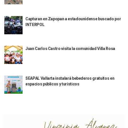
Aparecen Vivos Los Tres Estudiantes Desaparecidos De Gu
Tras Caer Ante Inglaterra, México Recibe Multa Económica
Dictan Prisión Preventiva A Exdirector De Pemex Por Presun
Capturan en Zapopan a estadounidense buscado por
Juan Carlos Castro Visitó La Colonia Cristóbal Colón
INTERPOL
Puente Amado Nervo Avanza En Un 80%, ¿se Abrirá Este Ju
C5 Jalisco Recupera Vehículo Robado De Puerto Vallarta En
Lamenta Demolición De Finca Tradicional El Colegio De Arq
Genera Críticas La Compra De 35 Nuevas Patrullas Para Pue
Juan Carlos Castro visita la comunidad Villa Rosa
Alejandro, Julión Y Alfredito Darán Magna Serenata En La 
Bloquean Acceso A Lancheros Y Pescadores En El Estero;
Recuerdan Contingencia Del Marigalante Con Reconocimi
Vallarta Destaca En Competitividad Urbana Por Turismo, F
Peritajes Buscan Esclarecer Muerte De Regidora De Cabo 
SEAPAL Vallarta instalará bebederos gratuitos en
espacios públicos y turísticos
IDEFT Y Hotel De Puerto Vallarta Acuerdan Programa Para C
PAN Vallarta Distribuye 40 Paquetes De Artículos De Prim
No Ha Pasado La Basura En 6 Días En La Colonia Villas Uni
Convocan A Exposición Fotográfica Sobre El “domingo Negr
Temporal De Lluvias Mantienen En Alerta A Vallarta; Llam
Ra Aguilar Recorre Rancho Nácar, Ojos De Agua Y Lomas De
Caen Más De 100 Personas Durante Operativo “Salvando V
Impulsa Juan Carlos Castro Almaguer Jornada Médica Grat