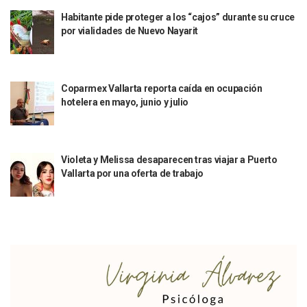
Aprueban Nuevo Programa De Becas Escolares En Puerto V
Habitante pide proteger a los “cajos” durante su cruce
Grasas De Establecimientos Comerciales Provocan Tapon
por vialidades de Nuevo Nayarit
Colocan Cruz En Memoria De Clarisa Rodríguez En El Sitio 
Parejas En México: Bajan Matrimonios Y Crecen Uniones L
Yussara Canales Presenta La “ley Clarisa” Contra Conduct
Coparmex Vallarta reporta caída en ocupación
Muere “Ma Nena”, La Abuelita Mexicana Que Se Robó El Co
hotelera en mayo, junio y julio
Empresario De Vallarta Participa En La Feria De Innovaci
Avanza Reducción De La Jornada Laboral A 40 Horas; La Ap
Localizan Cuatro Vehículos Robados En Puerto Vallarta
CANIRAC Vallarta–Bahía De Banderas Reelige A Martha Par
Violeta y Melissa desaparecen tras viajar a Puerto
Reportan Poncha Llantas En Carretera Compostela–Las Va
Vallarta por una oferta de trabajo
La Marina Decomisa 39 Máquinas Tragamonedas En Nayarit; 
Talento Vallartense Llegó A Canadá Y Abre Camino Para N
Descuentos Preferenciales En El Pago Del Predial 2026
Vallarta Instalará Macromódulos De Vacunación Contra El 
Ruta Del Peregrino: ¿Cuánto Tiempo Se Hace Para Ir A Talp
Libro Revisa Un Siglo De Poesía Escrita En Puerto Vallarta
RENTAS: La Inflación Artificial De Puerto Vallarta
Sentencian A 100 Años De Prisión A Mujer Por La Desapari
Puerto Vallarta Arranca El 2026 Con Éxito En El Total De Pa