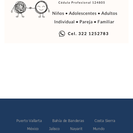
Arranca Programa De Bacheo En Avenidas Clave De Puerto 
Puerto Vallarta Tiene Una De Las Gasolineras Más Caras D
Habrá Toma De ADN Y Entrevistas A Familias De Personas D
Detienen A Extranjero Por Poseer Un Tigre Cachorro En Pu
Regidora Melissa Exige Medidas De Protección “Pulso De V
SEAPAL Reparó 139 Fugas Durante La Semana Del 2 Al 8 De
Rehabilitan Camellones En La Zona Norte De Puerto Vallart
Transporte En Guadalajara Permitirá Pagos Sin Contacto Co
Luis Munguía Respalda A Antonio Arreola Como Nuevo Pre
Construirán El Estadio Metropolitano “El Salado” En Puerto 
Diputado Bruno Blancas Socializa Su Reforma De Ley Sobre L
Bad Bunny Recibe Fuerte Respaldo Latino En El Super Bowl
María Fernanda Arreola Asume La Presidencia De Canaco-S
Munguía Atestigua Toma De Protesta En La 41ª Zona Militar
Servicio Gratuito De Pipas Beneficia A Más De 7 Mil Vall
Habrá Marcha Pacífica De Agradecimiento Por Apoyar A Cl
Alcalde De Tequila, Jalisco, Secuestró A Excandidatos De 
Puerto Vallarta Refuerza La Prevención Del Sarampión Con
Puerto Vallarta
Bahía de Banderas
Costa Sierra
Bad Bunny Y Sus Invitados Para El Medio Tiempo Del Super
El Gobierno Del Bien Mantiene Descuento Predial Este Fe
México
Jalisco
Nayarit
Mundo