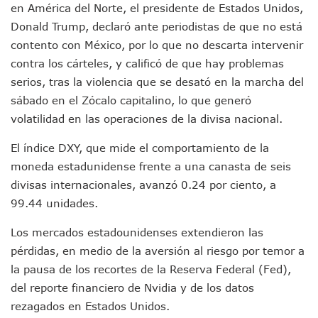
en América del Norte, el presidente de Estados Unidos,
Asesinan A Regidora De Tecate Por Morena Y A Su Esposo
Donald Trump, declaró ante periodistas de que no está
Recuperan Seis Vehículos Con Reporte De Robo Durante O
SEP Asigna Escuelas Para El Ciclo 2026-2027 En Jalisco; 
contento con México, por lo que no descarta intervenir
Tráfico Aéreo Cae En Puerto Vallarta Durante El 2026; Gua
contra los cárteles, y calificó de que hay problemas
SAT Lleva Su Oficina Móvil A Talpa De Allende Para Realizar
serios, tras la violencia que se desató en la marcha del
Mediante Asambleas Informativas Juan Carlos Castro Fort
sábado en el Zócalo capitalino, lo que generó
IMSS Rehabilitará Infraestructura De La UMF No. 170 En Pue
volatilidad en las operaciones de la divisa nacional.
Puerto Vallarta Se Suma A Simulacro Estatal Por Bloqueos 
Retiran Cacharros De 30 Puntos En Colonias De Puerto Vall
El índice DXY, que mide el comportamiento de la
Movimiento Ciudadano Capacita A Su Estructura Territorial
moneda estadunidense frente a una canasta de seis
Hospital Civil De La Costa Inicia Su Construcción En Puerto 
Fechas Y Sedes De Las Jornadas De Adopción De Perros En 
divisas internacionales, avanzó 0.24 por ciento, a
Accidente Fatal En La Autopista Guadalajara–Tepic Deja En
99.44 unidades.
Ra Aguilar Fortalece La Transformación Desde Las Asambl
Aparecen Vivos Los Tres Estudiantes Desaparecidos De Gu
Los mercados estadounidenses extendieron las
Tras Caer Ante Inglaterra, México Recibe Multa Económica
pérdidas, en medio de la aversión al riesgo por temor a
Dictan Prisión Preventiva A Exdirector De Pemex Por Presun
la pausa de los recortes de la Reserva Federal (Fed),
Juan Carlos Castro Visitó La Colonia Cristóbal Colón
del reporte financiero de Nvidia y de los datos
Puente Amado Nervo Avanza En Un 80%, ¿se Abrirá Este Ju
rezagados en Estados Unidos.
C5 Jalisco Recupera Vehículo Robado De Puerto Vallarta En