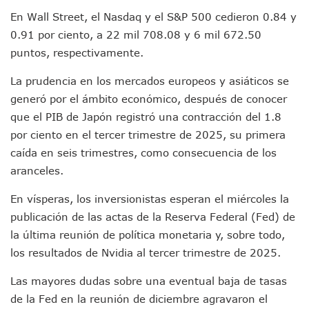
Lamenta Demolición De Finca Tradicional El Colegio De Arq
En Wall Street, el Nasdaq y el S&P 500 cedieron 0.84 y
Genera Críticas La Compra De 35 Nuevas Patrullas Para Pue
0.91 por ciento, a 22 mil 708.08 y 6 mil 672.50
Alejandro, Julión Y Alfredito Darán Magna Serenata En La 
Bloquean Acceso A Lancheros Y Pescadores En El Estero;
puntos, respectivamente.
Recuerdan Contingencia Del Marigalante Con Reconocimi
La prudencia en los mercados europeos y asiáticos se
Vallarta Destaca En Competitividad Urbana Por Turismo, F
Peritajes Buscan Esclarecer Muerte De Regidora De Cabo 
generó por el ámbito económico, después de conocer
IDEFT Y Hotel De Puerto Vallarta Acuerdan Programa Para C
que el PIB de Japón registró una contracción del 1.8
PAN Vallarta Distribuye 40 Paquetes De Artículos De Prim
por ciento en el tercer trimestre de 2025, su primera
No Ha Pasado La Basura En 6 Días En La Colonia Villas Uni
caída en seis trimestres, como consecuencia de los
Convocan A Exposición Fotográfica Sobre El “domingo Negr
aranceles.
Temporal De Lluvias Mantienen En Alerta A Vallarta; Llam
Ra Aguilar Recorre Rancho Nácar, Ojos De Agua Y Lomas De
En vísperas, los inversionistas esperan el miércoles la
Caen Más De 100 Personas Durante Operativo “Salvando V
publicación de las actas de la Reserva Federal (Fed) de
Impulsa Juan Carlos Castro Almaguer Jornada Médica Grat
Indigentes Se Apoderan De Las Bancas Del Hospital Regiona
la última reunión de política monetaria y, sobre todo,
Vallarta: Aseguran Casi 200 Motocicletas En Operativos V
los resultados de Nvidia al tercer trimestre de 2025.
INFONAVIT Ampliará Horario De Atención En Bahía De Ba
Urrutia Comunica Se Encuentra En Pausa Por Crecimiento
Las mayores dudas sobre una eventual baja de tasas
Héctor Santana Anuncia Inspecciones Nocturnas A Motocic
de la Fed en la reunión de diciembre agravaron el
Nayarit, Jalisco Y Otros 6 Estados Suspenden Clases Este 