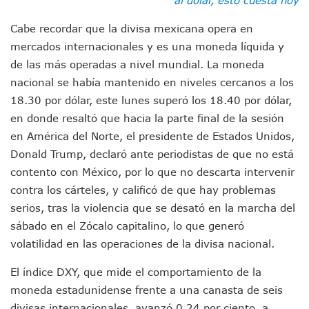
Morenistas Imparten Taller En Puerto Vallarta
CEDHJ Señala Violaciones A Derechos De Víctima De Abuso
Cabe recordar que la divisa mexicana opera en
Ayutla Bajo Investigación Tras Reporte De Posible Cremato
mercados internacionales y es una moneda líquida y
Maleza Crece En Camellones De La Principal Avenida Turíst
de las más operadas a nivel mundial. La moneda
Lluvias E Inundaciones No Detienen El Transporte Público E
nacional se había mantenido en niveles cercanos a los
Bruno Blancas Reúne A Especialistas Para Analizar La Cons
Entregan Aparato Auditivo A Don Juan Ramírez En Puerto Va
18.30 por dólar, este lunes superó los 18.40 por dólar,
Juan Carlos Castro Realiza Asamblea Informativa En La Colo
en donde resaltó que hacia la parte final de la sesión
Huracán En Formación Podría Generar Oleaje Elevado En L
en América del Norte, el presidente de Estados Unidos,
Viajar A Puerto Vallarta Este Verano Puede Costar Hasta 2
Donald Trump, declaró ante periodistas de que no está
Buscan Reducir Riesgos Por Cocodrilos En Playas De Puerto
contento con México, por lo que no descarta intervenir
Plantean “Ley Don Juanito” Al Diputado Federal Bruno Blan
contra los cárteles, y calificó de que hay problemas
Vecinos De La Playita Reciben A Juan Carlos Castro
Asesinan En Oaxaca Al Periodista Francisco Alejandro Leyv
serios, tras la violencia que se desató en la marcha del
Detienen A Cuatro Hombres Armados En Bucerías; Asegur
sábado en el Zócalo capitalino, lo que generó
Yussara Canales Pide Transparencia Sobre Nuevo Vertedero
volatilidad en las operaciones de la divisa nacional.
Adultos Mayores De Ixtapa Tendrán Una “Casa De Día” Re
Mujeres Recorren Calles De Ixtapa Para Identificar Proble
El índice DXY, que mide el comportamiento de la
Bruno Blancas Convoca A Mesa De Análisis Para La Conserv
moneda estadunidense frente a una canasta de seis
CUCosta E IMSS Nayarit Avanzan En Acuerdos Para Ampliar
divisas internacionales, avanzó 0.24 por ciento, a