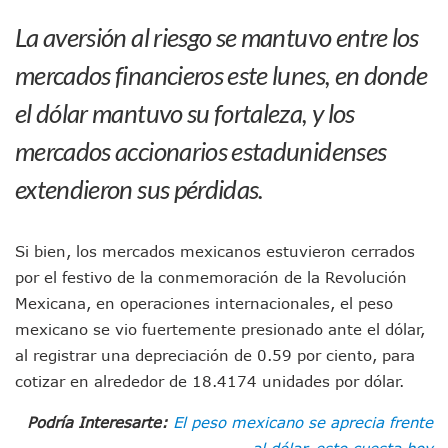
IMSS Invierte 12.6 MDP En Remodelar Urgencias Del Hospita
La aversión al riesgo se mantuvo entre los
En Abril 2027 Terminarán El Centro Regional De Autismo En
Puerto Vallarta Fortalece Su Promoción En California Con 
mercados financieros este lunes, en donde
Accidente En Un RZR, Principal Hipótesis Por La Muerte D
el dólar mantuvo su fortaleza, y los
Este Viernes, Lemus Inaugurará El Sistema De Electromovil
Nidos De Lluvia Busca Beneficiar A 100 Familias De Puerto 
mercados accionarios estadunidenses
Morena Cierra Filas Por La Defensa Del Agua De Calidad En
Hallazgo De Yareli Colmenares Tovar Eleva A 4 Cuerpos En
extendieron sus pérdidas.
Regresa A Puerto Vallarta La Premiación Nacional De La L
Ra Aguilar Acompaña A Cientos De Familias En Las Pasead
Oleaje Y Riesgo Por Cocodrilos Mantienen Restricciones En
Si bien, los mercados mexicanos estuvieron cerrados
“Kato” Supera El Abandono Y Comienza Una Nueva Vida Co
por el festivo de la conmemoración de la Revolución
México Necesitaba 600 Mil Empleos; Solo Generó 262 Mil
Mexicana, en operaciones internacionales, el peso
Poderoso Terremoto Destruye Edificios Y Puentes En Jap
Munguía Es El Sexto Mejor Alcalde De Jalisco, Según Statis
mexicano se vio fuertemente presionado ante el dólar,
ATM Incorpora 20 Nuevos Camiones Al Corredor Bahía De 
al registrar una depreciación de 0.59 por ciento, para
Colectivos Piden A Lemus Más Ministerios Públicos Para Pu
cotizar en alrededor de 18.4174 unidades por dólar.
Avenida Federación En Puerto Vallarta Registra 80% De A
Caída De “El Mencho” Elevó Percepción De Inseguridad En 
Podría Interesarte:
El peso mexicano se aprecia frente
Mercado Vallarta Incluye Reúne A Emprendedores Locales E
al dólar, esto cuesta hoy