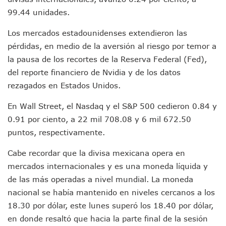
Videos De Presunto Convoy Armado Desatan Operativo En 
99.44 unidades.
Playa Las Cocinas: Retiran Concesión Y Anuncian Plan De 
Dr. Álvarez Zayas Dirige Plan De Salud Animal Y Prevenció
Los mercados estadounidenses extendieron las
Por Desaparición Forzada, Expolicías De Nayarit Enfrentar
pérdidas, en medio de la aversión al riesgo por temor a
“El Mayo” Zambada Es Condenado A Morir En Prisión En E
Orgullo Vallartense: Zhoemí Luévanos Competirá En El P
la pausa de los recortes de la Reserva Federal (Fed),
Brigada Forense Brindará Atención A Familias De Persona
del reporte financiero de Nvidia y de los datos
Vecinos De Vallarta 500 Exponen Queja De Vialidades A Ju
rezagados en Estados Unidos.
Pelea De Extranjera Durante Función De “La Odisea” En Puer
Joven Esgrimista De Puerto Vallarta Asegura Lugar En El 
En Wall Street, el Nasdaq y el S&P 500 cedieron 0.84 y
Llegan Camiones “oruga” A Puerto Vallarta Con Capacidad
0.91 por ciento, a 22 mil 708.08 y 6 mil 672.50
Coordinan Operativo Para Las Tradicionales Paseadas 202
puntos, respectivamente.
Monzón Mexicano Causará Lluvias Muy Fuertes En Jalisco 
Acusado De Homicidio En El Tuito Permanecerá Un Año En 
Cabe recordar que la divisa mexicana opera en
Descartan Riesgo De Tsunami Para Puerto Vallarta Tras Sis
mercados internacionales y es una moneda líquida y
Donald Trump Asistirá A La Final Del Mundial 2026 Entre E
de las más operadas a nivel mundial. La moneda
Retiran 10 Toneladas De Macroalga En Playa De Guayabito
Arranca Copa México De Clavados Zapopan 2026 En El Cen
nacional se había mantenido en niveles cercanos a los
Munguía Analiza Pedir 100 MDP De Adelanto De Participac
18.30 por dólar, este lunes superó los 18.40 por dólar,
Bomberas De Vallarta Asistirán A Simposio Internacional 
en donde resaltó que hacia la parte final de la sesión
Región Sanitaria VIII Activa Programa Para Menores Con Di