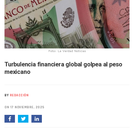
Bruno Blancas Lleva El Mensaje De La Cuarta Transformaci
Liberan 180 Crías De Iguana Verde En El Estero El Salado P
Puerto Vallarta Participa En Los PriceAgencies Awards 20
Ofrecerán Asesoría Jurídica Gratuita En Puerto Vallarta 
Juan Solís E Iris Torres Buscan Integrar La Planilla Del PAN 
Realizan Operativo Preventivo En Seis Colonias Del Centro 
Arquitecto Luis Munguía Reconoce La Labor Del Personal De
Semana Lluviosa Para Puerto Vallarta Con Tormentas Y Am
Foto: La Verdad Noticias
Voces Del Orgullo Distingue A Referentes De La Comunida
Partido Verde Conforma Su 12.º “Ejército Del Verde” En L
Turbulencia financiera global golpea al peso
Buques Mexicanos Parten A Venezuela Con 718 Toneladas
mexicano
Nuevo Transporte Eléctrico En Puerto Vallarta: Rutas, Hora
En Vallarta, Todos Los Camiones Deben De Tener Aire Aco
Centro De Autismo Es Un Parteaguas Para Vallarta Y Jalisc
Lluvias Y Oleaje Elevado Marcarán El Fin De Semana En Pue
BY
REDACCIÓN
Jóvenes En Movimiento Jalisco Renueva Su Dirigencia Ru
En PV Encabezan Preferencias Morena Y Juan Carlos Cast
ON 17 NOVIEMBRE, 2025
Pancho López; En La Mira Del Comité Nacional Del PAN
Cae El “R1”, Presunto Autor Intelectual Del Homicidio De 
Muere Manolo Solo, Actor De “El Laberinto Del Fauno”, A L
Citan A Siete Integrantes De La Semar Por Investigación Por