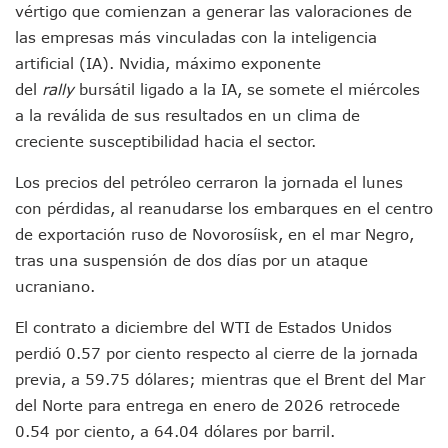
vértigo que comienzan a generar las valoraciones de
Puerto Vallarta Suspende La Recolección De La Basura Est
las empresas más vinculadas con la inteligencia
Reporte Preliminar De Afectaciones, Según El Gobierno Mun
artificial (IA). Nvidia, máximo exponente
Canaco Servytur Puerto Vallarta Pide Evitar La Rapiña En N
del
rally
bursátil ligado a la IA, se somete el miércoles
Localizan 19 Vehículos Calcinados En Bahía De Banderas 
Reportan Al Menos 60 Negocios Incendiados En Puerto Vall
a la reválida de sus resultados en un clima de
Coparmex Pide Reforzar Seguridad Tras Jornada De Violenci
creciente susceptibilidad hacia el sector.
Sin Daños A La Infraestructura Del Aeropuerto De Vallarta,
Estados Unidos Pide A Sus Ciudadanos Resguardarse Si Est
Los precios del petróleo cerraron la jornada el lunes
Gobierno De México Confirma Muerte De “El Mencho” Tras 
con pérdidas, al reanudarse los embarques en el centro
Evacúan Aeropuerto De Puerto Vallarta Y Air Canada Cance
de exportación ruso de Novorosíisk, en el mar Negro,
Gobierno De Vallarta Pide No Salir De Casa Y No Abrir Neg
tras una suspensión de dos días por un ataque
Reportan Captura Y Muerte De “El Mencho” En Medio De Op
ucraniano.
Enfrentamientos Y Narcobloqueos Son Por Operativo En Ta
Narcobloqueos Causan Pánico Y Tensión En Puerto Vallart
El contrato a diciembre del WTI de Estados Unidos
Justicia Penal-Oral Sigue Rezagada A 10 Años De La Entrada
perdió 0.57 por ciento respecto al cierre de la jornada
Polvo, Ruido, Máquinas… Así Las Obras Inconclusas En El 
Decomisan 4 Toneladas De Droga En Aguas De Manzanillo,
previa, a 59.75 dólares; mientras que el Brent del Mar
Incendio En Taller De Vehículos Pesados En San Juan De Lo
del Norte para entrega en enero de 2026 retrocede
Congreso Médico En Puerto Vallarta Dejará Beneficios Soc
0.54 por ciento, a 64.04 dólares por barril.
Estados Unidos Detecta Red Ilícita De Tiempos Compartid