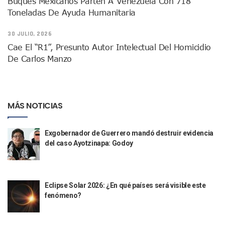
Buques Mexicanos Parten A Venezuela Con 718
Air Canadá Anuncia Vuelo Directo Entre Guadalajara Y Mon
Toneladas De Ayuda Humanitaria
Hay 507 Personas Desaparecidas En Puerto Vallarta
Gobierno De Lemus Abre Oficina Especializada En Personas
30 JULIO, 2026
Anexo De Ixtapa Privaría Ilegalmente De Personas, Acusa C
Cae El “R1”, Presunto Autor Intelectual Del Homicidio
Puerto Vallarta Acompaña En La Despedida Fúnebre Del Do
De Carlos Manzo
Puerto Vallarta Registra Más Ballenas Que Nunca Este 2
SEAPAL Tendrá Módulos Itinerantes Para Inscripción A Su
Fin De Semana De San Valentín Impulsa Ventas En Restaura
Zapopan: Cae Presunto Coordinador De Célula Dedicada A 
Ponen En Marcha Campaña ‘No Es Lo Que Parece’ Para Pre
MÁS NOTICIAS
Estado Y Municipio Impulsan A Microempresas Vallartens
Vuelca Camioneta Con Jornaleros Cerca De Talpa De Allen
Exgobernador de Guerrero mandó destruir evidencia
Así Protege La Suprema Corte A Dueños De Vehículos Que
del caso Ayotzinapa: Godoy
Fátima Bosh, ¿la Mexicana Renuncia A Su Corona Como M
Un Piloto Captó A Una Presunta Nave Extraterrestre En Co
Vigilan Parques, Canchas Y Avenidas Para Bajar Actos Ilícit
Zapopan: Retiran 29 Motocicletas Irregulares En Operativo V
Eclipse Solar 2026: ¿En qué países será visible este
Muere Joven Tras Ser Arrollado Por Un Camión De UnibusP
fenómeno?
Formalizan Uso De Espacio Comunitario En Verde Vallarta
Choque De Camionetas Deja Un Muerto En Autopista A Puer
Detienen A Peligroso Homicida De Guadalajara, Vinculado