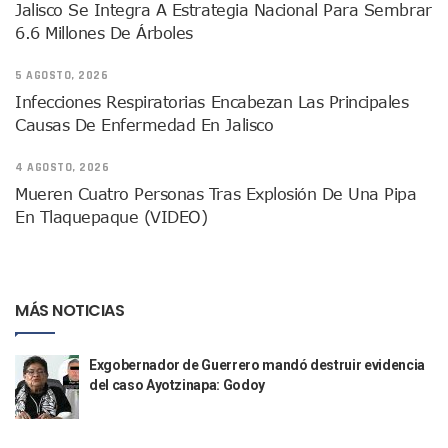
Lamenta Demolición De Finca Tradicional El Colegio De Arq
Jalisco Se Integra A Estrategia Nacional Para Sembrar
Genera Críticas La Compra De 35 Nuevas Patrullas Para Pue
6.6 Millones De Árboles
Alejandro, Julión Y Alfredito Darán Magna Serenata En La 
Bloquean Acceso A Lancheros Y Pescadores En El Estero;
5 AGOSTO, 2026
Recuerdan Contingencia Del Marigalante Con Reconocimi
Infecciones Respiratorias Encabezan Las Principales
Vallarta Destaca En Competitividad Urbana Por Turismo, F
Causas De Enfermedad En Jalisco
Peritajes Buscan Esclarecer Muerte De Regidora De Cabo 
IDEFT Y Hotel De Puerto Vallarta Acuerdan Programa Para C
4 AGOSTO, 2026
PAN Vallarta Distribuye 40 Paquetes De Artículos De Prim
Mueren Cuatro Personas Tras Explosión De Una Pipa
No Ha Pasado La Basura En 6 Días En La Colonia Villas Uni
En Tlaquepaque (VIDEO)
Convocan A Exposición Fotográfica Sobre El “domingo Negr
Temporal De Lluvias Mantienen En Alerta A Vallarta; Llam
Ra Aguilar Recorre Rancho Nácar, Ojos De Agua Y Lomas De
Caen Más De 100 Personas Durante Operativo “Salvando V
MÁS NOTICIAS
Impulsa Juan Carlos Castro Almaguer Jornada Médica Grat
Indigentes Se Apoderan De Las Bancas Del Hospital Regiona
Vallarta: Aseguran Casi 200 Motocicletas En Operativos V
Exgobernador de Guerrero mandó destruir evidencia
INFONAVIT Ampliará Horario De Atención En Bahía De Ba
del caso Ayotzinapa: Godoy
Urrutia Comunica Se Encuentra En Pausa Por Crecimiento
Héctor Santana Anuncia Inspecciones Nocturnas A Motocic
Nayarit, Jalisco Y Otros 6 Estados Suspenden Clases Este 