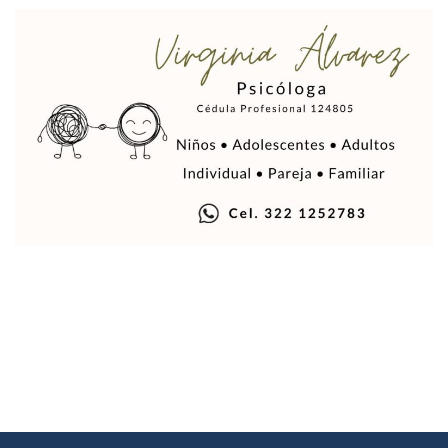
Mueren 8 Personas De Bahía De Banderas En Operativo Na
Personas Therian Convocan A Mega Convivio En Guadalaja
Unirse Vallarta: Horario De Atención De Oficina De Búsq
Localizan Y Liberan A Cuatro Personas Que Permanecían I
Ola De Calor Alcanzará Su Máximo Este Jueves En Jalisco,
Macro Desfogue De Tuberías Dejará Sin Agua A 150 Colonia
Sigue El Programa De Bacheo En Puerto Vallarta
Localizan A Menor Extraviada En La Nueva Central De Aut
Alumnos De “La Pesquera” Se Intoxican Tras Consumir Clo
Bruno Blancas Destaca Avances Legislativos Aprobados En
¡Qué Horror! Buscan Posible Fosa Clandestina En El Patio D
Melissa Madero Denuncia Despido De Su Personal Por Pres
Puerto Vallarta Presente En El Anuncio Del Plan Integral D
Miércoles De Ceniza: ¿Qué Significa La Cruz Que Se Pone E
Quiso Matar A Un Anciano Con Parkinson En Puerto Vallart
¡El Pitillal Vive Su Primera Feria Del Libro!
Quema Controlada En Atenguillo Busca Minimizar Riesgo D
Marx Arriaga Abandona Oficinas De La SEP Tras 100 Horas
100 Pacientes Oncológicos Piden No Cambiar A Enfermeros
“Paseo De La Fama” En Vallarta Genera Dudas Tras Visita De