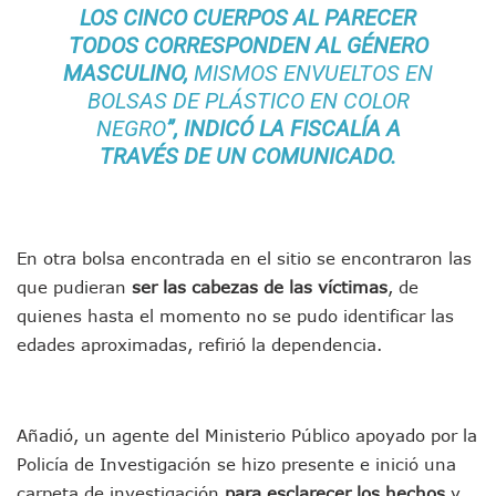
Morenistas Imparten Taller En Puerto Vallarta
LOS CINCO CUERPOS AL PARECER
CEDHJ Señala Violaciones A Derechos De Víctima De Abuso
TODOS CORRESPONDEN AL GÉNERO
Ayutla Bajo Investigación Tras Reporte De Posible Cremato
MASCULINO,
MISMOS ENVUELTOS EN
Maleza Crece En Camellones De La Principal Avenida Turíst
BOLSAS DE PLÁSTICO EN COLOR
Lluvias E Inundaciones No Detienen El Transporte Público E
NEGRO
”, INDICÓ LA FISCALÍA A
Bruno Blancas Reúne A Especialistas Para Analizar La Cons
TRAVÉS DE UN COMUNICADO.
Entregan Aparato Auditivo A Don Juan Ramírez En Puerto Va
Juan Carlos Castro Realiza Asamblea Informativa En La Colo
Huracán En Formación Podría Generar Oleaje Elevado En L
Viajar A Puerto Vallarta Este Verano Puede Costar Hasta 2
Buscan Reducir Riesgos Por Cocodrilos En Playas De Puerto
En otra bolsa encontrada en el sitio se encontraron las
Plantean “Ley Don Juanito” Al Diputado Federal Bruno Blan
que pudieran
ser las cabezas de las víctimas
, de
Vecinos De La Playita Reciben A Juan Carlos Castro
quienes hasta el momento no se pudo identificar las
Asesinan En Oaxaca Al Periodista Francisco Alejandro Leyv
edades aproximadas, refirió la dependencia.
Detienen A Cuatro Hombres Armados En Bucerías; Asegur
Yussara Canales Pide Transparencia Sobre Nuevo Vertedero
Adultos Mayores De Ixtapa Tendrán Una “Casa De Día” Re
Mujeres Recorren Calles De Ixtapa Para Identificar Proble
Añadió, un agente del Ministerio Público apoyado por la
Bruno Blancas Convoca A Mesa De Análisis Para La Conserv
Policía de Investigación se hizo presente e inició una
CUCosta E IMSS Nayarit Avanzan En Acuerdos Para Ampliar
carpeta de investigación
para esclarecer los hechos
y