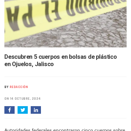
Bruno Blancas Lleva El Mensaje De La Cuarta Transformaci
Liberan 180 Crías De Iguana Verde En El Estero El Salado P
Puerto Vallarta Participa En Los PriceAgencies Awards 20
Ofrecerán Asesoría Jurídica Gratuita En Puerto Vallarta 
Juan Solís E Iris Torres Buscan Integrar La Planilla Del PAN 
Realizan Operativo Preventivo En Seis Colonias Del Centro 
Arquitecto Luis Munguía Reconoce La Labor Del Personal De
Semana Lluviosa Para Puerto Vallarta Con Tormentas Y Am
Voces Del Orgullo Distingue A Referentes De La Comunida
Descubren 5 cuerpos en bolsas de plástico
Partido Verde Conforma Su 12.º “Ejército Del Verde” En L
en Ojuelos, Jalisco
Buques Mexicanos Parten A Venezuela Con 718 Toneladas
Nuevo Transporte Eléctrico En Puerto Vallarta: Rutas, Hora
En Vallarta, Todos Los Camiones Deben De Tener Aire Aco
Centro De Autismo Es Un Parteaguas Para Vallarta Y Jalisc
BY
REDACCIÓN
Lluvias Y Oleaje Elevado Marcarán El Fin De Semana En Pue
Jóvenes En Movimiento Jalisco Renueva Su Dirigencia Ru
ON 14 OCTUBRE, 2024
En PV Encabezan Preferencias Morena Y Juan Carlos Cast
Pancho López; En La Mira Del Comité Nacional Del PAN
Cae El “R1”, Presunto Autor Intelectual Del Homicidio De 
Muere Manolo Solo, Actor De “El Laberinto Del Fauno”, A L
Autoridades federales encontraron cinco cuerpos sobre
Citan A Siete Integrantes De La Semar Por Investigación Por