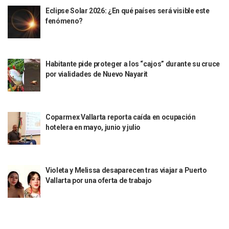
Eclipse Solar 2026: ¿En qué países será visible este
Puerto Vallarta Suspende La Recolección De La Basura Est
fenómeno?
Reporte Preliminar De Afectaciones, Según El Gobierno Mun
Canaco Servytur Puerto Vallarta Pide Evitar La Rapiña En N
Localizan 19 Vehículos Calcinados En Bahía De Banderas 
Reportan Al Menos 60 Negocios Incendiados En Puerto Vall
Habitante pide proteger a los “cajos” durante su cruce
Coparmex Pide Reforzar Seguridad Tras Jornada De Violenci
por vialidades de Nuevo Nayarit
Sin Daños A La Infraestructura Del Aeropuerto De Vallarta,
Estados Unidos Pide A Sus Ciudadanos Resguardarse Si Est
Gobierno De México Confirma Muerte De “El Mencho” Tras 
Evacúan Aeropuerto De Puerto Vallarta Y Air Canada Cance
Coparmex Vallarta reporta caída en ocupación
Gobierno De Vallarta Pide No Salir De Casa Y No Abrir Neg
hotelera en mayo, junio y julio
Reportan Captura Y Muerte De “El Mencho” En Medio De Op
Enfrentamientos Y Narcobloqueos Son Por Operativo En Ta
Narcobloqueos Causan Pánico Y Tensión En Puerto Vallart
Justicia Penal-Oral Sigue Rezagada A 10 Años De La Entrada
Violeta y Melissa desaparecen tras viajar a Puerto
Polvo, Ruido, Máquinas… Así Las Obras Inconclusas En El 
Vallarta por una oferta de trabajo
Decomisan 4 Toneladas De Droga En Aguas De Manzanillo,
Incendio En Taller De Vehículos Pesados En San Juan De Lo
Congreso Médico En Puerto Vallarta Dejará Beneficios Soc
Estados Unidos Detecta Red Ilícita De Tiempos Compartid