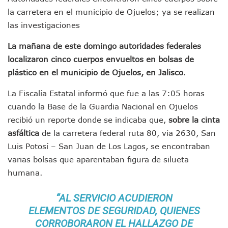
IMSS Invierte 12.6 MDP En Remodelar Urgencias Del Hospita
la carretera en el municipio de Ojuelos; ya se realizan
En Abril 2027 Terminarán El Centro Regional De Autismo En
las investigaciones
Puerto Vallarta Fortalece Su Promoción En California Con 
Accidente En Un RZR, Principal Hipótesis Por La Muerte D
La mañana de este domingo autoridades federales
Este Viernes, Lemus Inaugurará El Sistema De Electromovil
localizaron cinco cuerpos envueltos en bolsas de
Nidos De Lluvia Busca Beneficiar A 100 Familias De Puerto 
plástico en el municipio de Ojuelos, en Jalisco
.
Morena Cierra Filas Por La Defensa Del Agua De Calidad En
Hallazgo De Yareli Colmenares Tovar Eleva A 4 Cuerpos En
La Fiscalía Estatal informó que fue a las 7:05 horas
Regresa A Puerto Vallarta La Premiación Nacional De La L
cuando la Base de la Guardia Nacional en Ojuelos
Ra Aguilar Acompaña A Cientos De Familias En Las Pasead
recibió un reporte donde se indicaba que,
sobre la cinta
Oleaje Y Riesgo Por Cocodrilos Mantienen Restricciones En
asfáltica
de la carretera federal ruta 80, vía 2630, San
“Kato” Supera El Abandono Y Comienza Una Nueva Vida Co
México Necesitaba 600 Mil Empleos; Solo Generó 262 Mil
Luis Potosí – San Juan de Los Lagos, se encontraban
Poderoso Terremoto Destruye Edificios Y Puentes En Jap
varias bolsas que aparentaban figura de silueta
Munguía Es El Sexto Mejor Alcalde De Jalisco, Según Statis
humana.
ATM Incorpora 20 Nuevos Camiones Al Corredor Bahía De 
Colectivos Piden A Lemus Más Ministerios Públicos Para Pu
“AL SERVICIO ACUDIERON
Avenida Federación En Puerto Vallarta Registra 80% De A
ELEMENTOS DE SEGURIDAD, QUIENES
Caída De “El Mencho” Elevó Percepción De Inseguridad En 
CORROBORARON EL HALLAZGO DE
Mercado Vallarta Incluye Reúne A Emprendedores Locales E