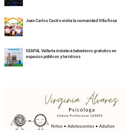
Justicia Penal-Oral Sigue Rezagada A 10 Años De La Entrada
Polvo, Ruido, Máquinas… Así Las Obras Inconclusas En El 
Decomisan 4 Toneladas De Droga En Aguas De Manzanillo,
Juan Carlos Castro visita la comunidad Villa Rosa
Incendio En Taller De Vehículos Pesados En San Juan De Lo
Congreso Médico En Puerto Vallarta Dejará Beneficios Soc
Estados Unidos Detecta Red Ilícita De Tiempos Compartid
Mueren 8 Personas De Bahía De Banderas En Operativo Na
Personas Therian Convocan A Mega Convivio En Guadalaja
SEAPAL Vallarta instalará bebederos gratuitos en
Unirse Vallarta: Horario De Atención De Oficina De Búsq
espacios públicos y turísticos
Localizan Y Liberan A Cuatro Personas Que Permanecían I
Ola De Calor Alcanzará Su Máximo Este Jueves En Jalisco,
Macro Desfogue De Tuberías Dejará Sin Agua A 150 Colonia
Sigue El Programa De Bacheo En Puerto Vallarta
Localizan A Menor Extraviada En La Nueva Central De Aut
Alumnos De “La Pesquera” Se Intoxican Tras Consumir Clo
Bruno Blancas Destaca Avances Legislativos Aprobados En
¡Qué Horror! Buscan Posible Fosa Clandestina En El Patio D
Melissa Madero Denuncia Despido De Su Personal Por Pres
Puerto Vallarta Presente En El Anuncio Del Plan Integral D
Miércoles De Ceniza: ¿Qué Significa La Cruz Que Se Pone E