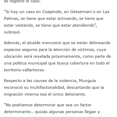
se registre el caso.
Detienen A Cuatro Hombres Armados En Bucerías; Asegur
Yussara Canales Pide Transparencia Sobre Nuevo Vertedero
“Si hay un caso en Coapinole, en Getsemaní o en Las
Adultos Mayores De Ixtapa Tendrán Una “Casa De Día” Re
Mujeres Recorren Calles De Ixtapa Para Identificar Proble
Palmas, se tiene que estar activando, se tiene que
Bruno Blancas Convoca A Mesa De Análisis Para La Conserv
estar visitando, se tiene que estar atendiendo”,
CUCosta E IMSS Nayarit Avanzan En Acuerdos Para Ampliar
subrayó.
Videos De Presunto Convoy Armado Desatan Operativo En 
Playa Las Cocinas: Retiran Concesión Y Anuncian Plan De 
Además, el alcalde mencionó que se están delineando
Dr. Álvarez Zayas Dirige Plan De Salud Animal Y Prevenció
espacios seguros para la atención de víctimas, cuya
Por Desaparición Forzada, Expolicías De Nayarit Enfrentar
ubicación será revelada próximamente, como parte de
“El Mayo” Zambada Es Condenado A Morir En Prisión En E
una política municipal que busca cobertura en todo el
Orgullo Vallartense: Zhoemí Luévanos Competirá En El P
territorio vallartense.
Brigada Forense Brindará Atención A Familias De Persona
Vecinos De Vallarta 500 Exponen Queja De Vialidades A Ju
Respecto a las causas de la violencia, Munguía
Pelea De Extranjera Durante Función De “La Odisea” En Puer
Joven Esgrimista De Puerto Vallarta Asegura Lugar En El 
reconoció su multifactorialidad, descartando que la
Llegan Camiones “oruga” A Puerto Vallarta Con Capacidad
migración interna sea el único detonante.
Coordinan Operativo Para Las Tradicionales Paseadas 202
Monzón Mexicano Causará Lluvias Muy Fuertes En Jalisco 
“No podríamos determinar que sea un factor
Acusado De Homicidio En El Tuito Permanecerá Un Año En 
determinante… quizás algunas personas llegan y
Descartan Riesgo De Tsunami Para Puerto Vallarta Tras Sis