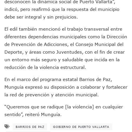
desconocen la dinámica social de Puerto Vallarta”,
Donald Trump Asistirá A La Final Del Mundial 2026 Entre E
indicó, pero reafirmó que la respuesta del municipio
Retiran 10 Toneladas De Macroalga En Playa De Guayabito
debe ser integral y sin prejuicios.
Arranca Copa México De Clavados Zapopan 2026 En El Cen
Munguía Analiza Pedir 100 MDP De Adelanto De Participac
El edil también mencionó el trabajo transversal entre
Bomberas De Vallarta Asistirán A Simposio Internacional 
diferentes dependencias municipales como la Dirección
Región Sanitaria VIII Activa Programa Para Menores Con Di
Asesinan A Regidora De Tecate Por Morena Y A Su Esposo
de Prevención de Adicciones, el Consejo Municipal del
Recuperan Seis Vehículos Con Reporte De Robo Durante O
Deporte, y áreas como Juventudes, con el fin de crear
SEP Asigna Escuelas Para El Ciclo 2026-2027 En Jalisco; 
un entorno más seguro y saludable que incida en la
Tráfico Aéreo Cae En Puerto Vallarta Durante El 2026; Gua
reducción de la violencia estructural.
SAT Lleva Su Oficina Móvil A Talpa De Allende Para Realizar
Mediante Asambleas Informativas Juan Carlos Castro Fort
En el marco del programa estatal Barrios de Paz,
IMSS Rehabilitará Infraestructura De La UMF No. 170 En Pue
Munguía expresó su disposición a colaborar y fortalecer
Puerto Vallarta Se Suma A Simulacro Estatal Por Bloqueos 
la red de prevención y atención municipal.
Retiran Cacharros De 30 Puntos En Colonias De Puerto Vall
Movimiento Ciudadano Capacita A Su Estructura Territorial
“Queremos que se radique [la violencia] en cualquier
Hospital Civil De La Costa Inicia Su Construcción En Puerto 
sentido”, reiteró Munguía.
Fechas Y Sedes De Las Jornadas De Adopción De Perros En 
Accidente Fatal En La Autopista Guadalajara–Tepic Deja En
BARRIOS DE PAZ
GOBIERNO DE PUERTO VALLARTA
Ra Aguilar Fortalece La Transformación Desde Las Asambl