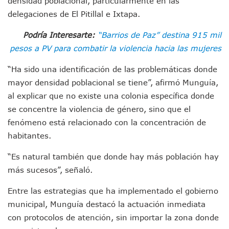
densidad poblacional, particularmente en las
Munguía Es El Sexto Mejor Alcalde De Jalisco, Según Statis
delegaciones de El Pitillal e Ixtapa.
ATM Incorpora 20 Nuevos Camiones Al Corredor Bahía De 
Colectivos Piden A Lemus Más Ministerios Públicos Para Pu
Podría Interesarte:
“Barrios de Paz” destina 915 mil
Avenida Federación En Puerto Vallarta Registra 80% De A
pesos a PV para combatir la violencia hacia las mujeres
Caída De “El Mencho” Elevó Percepción De Inseguridad En 
Mercado Vallarta Incluye Reúne A Emprendedores Locales E
“Ha sido una identificación de las problemáticas donde
Morenistas Imparten Taller En Puerto Vallarta
mayor densidad poblacional se tiene”, afirmó Munguía,
CEDHJ Señala Violaciones A Derechos De Víctima De Abuso
al explicar que no existe una colonia específica donde
Ayutla Bajo Investigación Tras Reporte De Posible Cremato
Maleza Crece En Camellones De La Principal Avenida Turíst
se concentre la violencia de género, sino que el
Lluvias E Inundaciones No Detienen El Transporte Público E
fenómeno está relacionado con la concentración de
Bruno Blancas Reúne A Especialistas Para Analizar La Cons
habitantes.
Entregan Aparato Auditivo A Don Juan Ramírez En Puerto Va
Juan Carlos Castro Realiza Asamblea Informativa En La Colo
“Es natural también que donde hay más población hay
Huracán En Formación Podría Generar Oleaje Elevado En L
más sucesos”, señaló.
Viajar A Puerto Vallarta Este Verano Puede Costar Hasta 2
Buscan Reducir Riesgos Por Cocodrilos En Playas De Puerto
Entre las estrategias que ha implementado el gobierno
Plantean “Ley Don Juanito” Al Diputado Federal Bruno Blan
municipal, Munguía destacó la actuación inmediata
Vecinos De La Playita Reciben A Juan Carlos Castro
con protocolos de atención, sin importar la zona donde
Asesinan En Oaxaca Al Periodista Francisco Alejandro Leyv