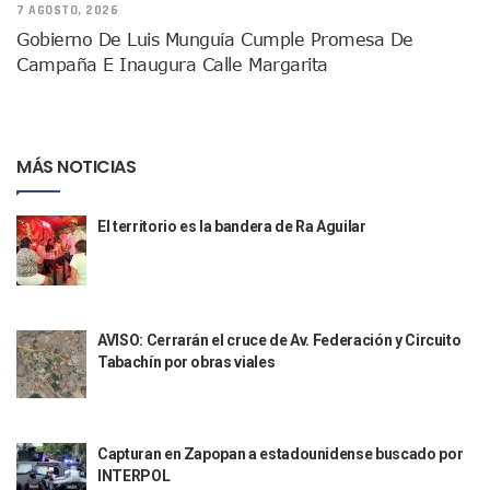
7 AGOSTO, 2026
Indigentes Se Apoderan De Las Bancas Del Hospital Regiona
Gobierno De Luis Munguía Cumple Promesa De
Vallarta: Aseguran Casi 200 Motocicletas En Operativos V
Campaña E Inaugura Calle Margarita
INFONAVIT Ampliará Horario De Atención En Bahía De Ba
Urrutia Comunica Se Encuentra En Pausa Por Crecimiento
Héctor Santana Anuncia Inspecciones Nocturnas A Motocic
Nayarit, Jalisco Y Otros 6 Estados Suspenden Clases Este 
MÁS NOTICIAS
Puerto Vallarta Suspende La Recolección De La Basura Est
Reporte Preliminar De Afectaciones, Según El Gobierno Mun
Canaco Servytur Puerto Vallarta Pide Evitar La Rapiña En N
El territorio es la bandera de Ra Aguilar
Localizan 19 Vehículos Calcinados En Bahía De Banderas 
Reportan Al Menos 60 Negocios Incendiados En Puerto Vall
Coparmex Pide Reforzar Seguridad Tras Jornada De Violenci
Sin Daños A La Infraestructura Del Aeropuerto De Vallarta,
Estados Unidos Pide A Sus Ciudadanos Resguardarse Si Est
AVISO: Cerrarán el cruce de Av. Federación y Circuito
Gobierno De México Confirma Muerte De “El Mencho” Tras 
Tabachín por obras viales
Evacúan Aeropuerto De Puerto Vallarta Y Air Canada Cance
Gobierno De Vallarta Pide No Salir De Casa Y No Abrir Neg
Reportan Captura Y Muerte De “El Mencho” En Medio De Op
Capturan en Zapopan a estadounidense buscado por
Enfrentamientos Y Narcobloqueos Son Por Operativo En Ta
INTERPOL
Narcobloqueos Causan Pánico Y Tensión En Puerto Vallart