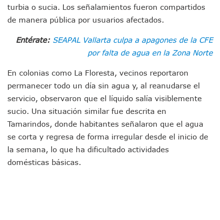
Morenistas Imparten Taller En Puerto Vallarta
turbia o sucia. Los señalamientos fueron compartidos
CEDHJ Señala Violaciones A Derechos De Víctima De Abuso
de manera pública por usuarios afectados.
Ayutla Bajo Investigación Tras Reporte De Posible Cremato
Maleza Crece En Camellones De La Principal Avenida Turíst
Entérate:
SEAPAL Vallarta culpa a apagones de la CFE
Lluvias E Inundaciones No Detienen El Transporte Público E
por falta de agua en la Zona Norte
Bruno Blancas Reúne A Especialistas Para Analizar La Cons
Entregan Aparato Auditivo A Don Juan Ramírez En Puerto Va
En colonias como La Floresta, vecinos reportaron
Juan Carlos Castro Realiza Asamblea Informativa En La Colo
permanecer todo un día sin agua y, al reanudarse el
Huracán En Formación Podría Generar Oleaje Elevado En L
servicio, observaron que el líquido salía visiblemente
Viajar A Puerto Vallarta Este Verano Puede Costar Hasta 2
sucio. Una situación similar fue descrita en
Buscan Reducir Riesgos Por Cocodrilos En Playas De Puerto
Tamarindos, donde habitantes señalaron que el agua
Plantean “Ley Don Juanito” Al Diputado Federal Bruno Blan
Vecinos De La Playita Reciben A Juan Carlos Castro
se corta y regresa de forma irregular desde el inicio de
Asesinan En Oaxaca Al Periodista Francisco Alejandro Leyv
la semana, lo que ha dificultado actividades
Detienen A Cuatro Hombres Armados En Bucerías; Asegur
domésticas básicas.
Yussara Canales Pide Transparencia Sobre Nuevo Vertedero
Adultos Mayores De Ixtapa Tendrán Una “Casa De Día” Re
Mujeres Recorren Calles De Ixtapa Para Identificar Proble
Bruno Blancas Convoca A Mesa De Análisis Para La Conserv
CUCosta E IMSS Nayarit Avanzan En Acuerdos Para Ampliar