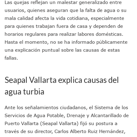
Las quejas reflejan un malestar generalizado entre
Puerto Vallarta Suspende La Recolección De La Basura Est
usuarios, quienes aseguran que la falta de agua o su
Reporte Preliminar De Afectaciones, Según El Gobierno Mun
mala calidad afecta la vida cotidiana, especialmente
Canaco Servytur Puerto Vallarta Pide Evitar La Rapiña En N
para quienes trabajan fuera de casa y dependen de
Localizan 19 Vehículos Calcinados En Bahía De Banderas 
Reportan Al Menos 60 Negocios Incendiados En Puerto Vall
horarios regulares para realizar labores domésticas.
Coparmex Pide Reforzar Seguridad Tras Jornada De Violenci
Hasta el momento, no se ha informado públicamente
Sin Daños A La Infraestructura Del Aeropuerto De Vallarta,
una explicación puntual sobre las causas de estas
Estados Unidos Pide A Sus Ciudadanos Resguardarse Si Est
fallas.
Gobierno De México Confirma Muerte De “El Mencho” Tras 
Evacúan Aeropuerto De Puerto Vallarta Y Air Canada Cance
Gobierno De Vallarta Pide No Salir De Casa Y No Abrir Neg
Seapal Vallarta explica causas del
Reportan Captura Y Muerte De “El Mencho” En Medio De Op
Enfrentamientos Y Narcobloqueos Son Por Operativo En Ta
agua turbia
Narcobloqueos Causan Pánico Y Tensión En Puerto Vallart
Justicia Penal-Oral Sigue Rezagada A 10 Años De La Entrada
Ante los señalamientos ciudadanos, el Sistema de los
Polvo, Ruido, Máquinas… Así Las Obras Inconclusas En El 
Decomisan 4 Toneladas De Droga En Aguas De Manzanillo,
Servicios de Agua Potable, Drenaje y Alcantarillado de
Incendio En Taller De Vehículos Pesados En San Juan De Lo
Puerto Vallarta (Seapal Vallarta) fijó su postura a
Congreso Médico En Puerto Vallarta Dejará Beneficios Soc
través de su director, Carlos Alberto Ruiz Hernández,
Estados Unidos Detecta Red Ilícita De Tiempos Compartid