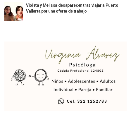
Puerto Vallarta Continúa Incrementando Su Conectividad A
Violeta y Melissa desaparecen tras viajar a Puerto
Vallarta por una oferta de trabajo
Federación Asigna 315 MDP Para La Seguridad Pública De P
Prevén Lluvias Aisladas Y Contrastes Térmicos En Jalisco Y
Nueva Ola Invernal Causa Dos Muertos Y Vuelos Cancelad
IDEFT Entrega 650 Constancias De Capacitación Laboral En 
Inhuman En Panteón Guadalajara A 39 Personas Fallecida
SEAPAL En Camino A Revalidar La Certificación A La Calida
Sheinbaum Regaña A Diputados En San Quintín; “trabajen 
Visitan 17 Mil Feligreses A Talpa De Allende Por La Candel
Mataron A Una Tía Y Prima De Mario Delgado, Titular De La
Caso Clarisa: Tras Presión Social Adelantan Audiencia Cont
Munguía Rechaza Vínculo Con Erick Roberto “N”; Pide Evit
Luis Munguía Justifica Ausencia En Bloqueos Por Clarisa 
Coparmex Urge A Munguía Definir Plan De Contingencia A
“Panchito” Ahora Visita Playa Careyeros En Bahía De Band
Reclasifican Como Homicidio El Caso De Clarisa Rodríguez
Sarampión Obliga A Suspender Clases En 15 Escuelas De Jal
UVC Suma Derecho Y Contaduría A Su Oferta Educativa En P
Arranca El Campeonato Internacional Charro Vallarta 2026
Hoteleros Señalan Impacto Turístico Por Los Bloqueos Vial