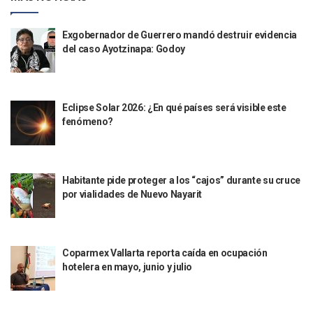
Café Y Diálogo Abre Espacio De Escucha Ciudadana En El Piti
Extorsión Y Fraude, El Fenómeno De La Delincuencia Que G
Vallarta Tendrá Vuelos Directos Con Aguascalientes, Puebla
Exgobernador de Guerrero mandó destruir evidencia
Alumnos De Vallarta Se Quedan Sin Seguro Contra Accident
del caso Ayotzinapa: Godoy
Revientan Anexo Irregular Y Liberan A 20 Personas En Bah
Conchas Chinas: Buscan A Testigos De Choque Que Dejó 
Detienen Al Alcalde De Tequila, Diego “N”, Por Presuntos V
Eclipse Solar 2026: ¿En qué países será visible este
La Luna Cubrirá Al Sol Y El Día Se Convertirá En Noche Esta
fenómeno?
Convocan A La Quinta Manifestación Contra El Aumento Al 
Concluye Esquema De Vacunación Contra VPH Para La Pob
México Pacta Entregar Agua Del Río Bravo A Los Estados U
Inicia SEAPAL El Programa Contigo Y Cerca De Ti
Habitante pide proteger a los “cajos” durante su cruce
Luis Munguía Inaugura La Mejora De Fachadas En El Centro
por vialidades de Nuevo Nayarit
Alertan Por Oleaje Alto Y Corrientes En El Mar De Puerto Va
Erick Roberto “N”: Fiscalía Detalla Los Avances Contra El 
Clarisa Rodríguez: Juez Decreta Receso Tras Más De Cinco 
Puerto Vallarta Aparece Vinculada A Los Archivos Del Delin
Coparmex Vallarta reporta caída en ocupación
Lemus Y Rigoberta Menchú Firman Acuerdo Para Impulsar 
hotelera en mayo, junio y julio
Capturan A Objetivo Prioritario Presuntamente Buscado P
Aprueba Ayuntamiento Nuevos Jueces Cívicos En Puerto Va
Comunicación Social Del Ayuntamiento Se Renueva Con Ka