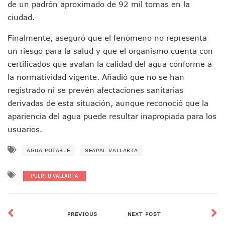
de un padrón aproximado de 92 mil tomas en la
Aprueban Nuevo Programa De Becas Escolares En Puerto V
ciudad.
Grasas De Establecimientos Comerciales Provocan Tapon
Colocan Cruz En Memoria De Clarisa Rodríguez En El Sitio 
Finalmente, aseguró que el fenómeno no representa
Parejas En México: Bajan Matrimonios Y Crecen Uniones L
un riesgo para la salud y que el organismo cuenta con
Yussara Canales Presenta La “ley Clarisa” Contra Conduct
certificados que avalan la calidad del agua conforme a
Muere “Ma Nena”, La Abuelita Mexicana Que Se Robó El Co
Empresario De Vallarta Participa En La Feria De Innovaci
la normatividad vigente. Añadió que no se han
Avanza Reducción De La Jornada Laboral A 40 Horas; La Ap
registrado ni se prevén afectaciones sanitarias
Localizan Cuatro Vehículos Robados En Puerto Vallarta
derivadas de esta situación, aunque reconoció que la
CANIRAC Vallarta–Bahía De Banderas Reelige A Martha Par
apariencia del agua puede resultar inapropiada para los
Reportan Poncha Llantas En Carretera Compostela–Las Va
usuarios.
La Marina Decomisa 39 Máquinas Tragamonedas En Nayarit; 
Talento Vallartense Llegó A Canadá Y Abre Camino Para N
AGUA POTABLE
SEAPAL VALLARTA
Descuentos Preferenciales En El Pago Del Predial 2026
Vallarta Instalará Macromódulos De Vacunación Contra El 
Ruta Del Peregrino: ¿Cuánto Tiempo Se Hace Para Ir A Talp
PUERTO VALLARTA
Libro Revisa Un Siglo De Poesía Escrita En Puerto Vallarta
RENTAS: La Inflación Artificial De Puerto Vallarta
Sentencian A 100 Años De Prisión A Mujer Por La Desapari
PREVIOUS
NEXT POST
Puerto Vallarta Arranca El 2026 Con Éxito En El Total De Pa