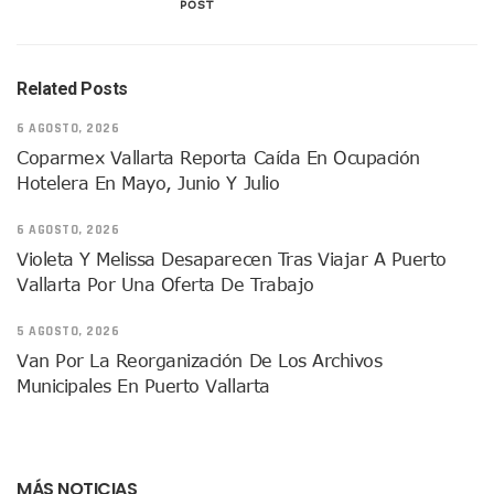
POST
Arranca Programa De Bacheo En Avenidas Clave De Puerto 
Puerto Vallarta Tiene Una De Las Gasolineras Más Caras D
Habrá Toma De ADN Y Entrevistas A Familias De Personas D
Detienen A Extranjero Por Poseer Un Tigre Cachorro En Pu
Related Posts
Regidora Melissa Exige Medidas De Protección “Pulso De V
6 AGOSTO, 2026
SEAPAL Reparó 139 Fugas Durante La Semana Del 2 Al 8 De
Coparmex Vallarta Reporta Caída En Ocupación
Rehabilitan Camellones En La Zona Norte De Puerto Vallart
Hotelera En Mayo, Junio Y Julio
Transporte En Guadalajara Permitirá Pagos Sin Contacto Co
Luis Munguía Respalda A Antonio Arreola Como Nuevo Pre
6 AGOSTO, 2026
Construirán El Estadio Metropolitano “El Salado” En Puerto 
Diputado Bruno Blancas Socializa Su Reforma De Ley Sobre L
Violeta Y Melissa Desaparecen Tras Viajar A Puerto
Bad Bunny Recibe Fuerte Respaldo Latino En El Super Bowl
Vallarta Por Una Oferta De Trabajo
María Fernanda Arreola Asume La Presidencia De Canaco-S
Munguía Atestigua Toma De Protesta En La 41ª Zona Militar
5 AGOSTO, 2026
Servicio Gratuito De Pipas Beneficia A Más De 7 Mil Vall
Van Por La Reorganización De Los Archivos
Habrá Marcha Pacífica De Agradecimiento Por Apoyar A Cl
Municipales En Puerto Vallarta
Alcalde De Tequila, Jalisco, Secuestró A Excandidatos De 
Puerto Vallarta Refuerza La Prevención Del Sarampión Con
Bad Bunny Y Sus Invitados Para El Medio Tiempo Del Super
El Gobierno Del Bien Mantiene Descuento Predial Este Fe
MÁS NOTICIAS