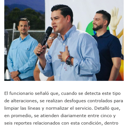
Air Canadá Anuncia Vuelo Directo Entre Guadalajara Y Mon
Hay 507 Personas Desaparecidas En Puerto Vallarta
Gobierno De Lemus Abre Oficina Especializada En Personas
Anexo De Ixtapa Privaría Ilegalmente De Personas, Acusa C
Puerto Vallarta Acompaña En La Despedida Fúnebre Del Do
Puerto Vallarta Registra Más Ballenas Que Nunca Este 2
SEAPAL Tendrá Módulos Itinerantes Para Inscripción A Su
Fin De Semana De San Valentín Impulsa Ventas En Restaura
Zapopan: Cae Presunto Coordinador De Célula Dedicada A 
Ponen En Marcha Campaña ‘No Es Lo Que Parece’ Para Pre
Estado Y Municipio Impulsan A Microempresas Vallartens
Vuelca Camioneta Con Jornaleros Cerca De Talpa De Allen
Así Protege La Suprema Corte A Dueños De Vehículos Que
Fátima Bosh, ¿la Mexicana Renuncia A Su Corona Como M
Un Piloto Captó A Una Presunta Nave Extraterrestre En Co
El funcionario señaló que, cuando se detecta este tipo
Vigilan Parques, Canchas Y Avenidas Para Bajar Actos Ilícit
de alteraciones, se realizan desfogues controlados para
Zapopan: Retiran 29 Motocicletas Irregulares En Operativo V
limpiar las líneas y normalizar el servicio. Detalló que,
Muere Joven Tras Ser Arrollado Por Un Camión De UnibusP
Formalizan Uso De Espacio Comunitario En Verde Vallarta
en promedio, se atienden diariamente entre cinco y
Choque De Camionetas Deja Un Muerto En Autopista A Puer
seis reportes relacionados con esta condición, dentro
Detienen A Peligroso Homicida De Guadalajara, Vinculado