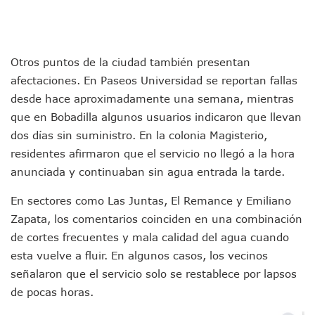
Asesinan A Regidora De Tecate Por Morena Y A Su Esposo
Recuperan Seis Vehículos Con Reporte De Robo Durante O
SEP Asigna Escuelas Para El Ciclo 2026-2027 En Jalisco; 
Tráfico Aéreo Cae En Puerto Vallarta Durante El 2026; Gua
Otros puntos de la ciudad también presentan
SAT Lleva Su Oficina Móvil A Talpa De Allende Para Realizar
afectaciones. En Paseos Universidad se reportan fallas
Mediante Asambleas Informativas Juan Carlos Castro Fort
desde hace aproximadamente una semana, mientras
IMSS Rehabilitará Infraestructura De La UMF No. 170 En Pue
que en Bobadilla algunos usuarios indicaron que llevan
Puerto Vallarta Se Suma A Simulacro Estatal Por Bloqueos 
dos días sin suministro. En la colonia Magisterio,
Retiran Cacharros De 30 Puntos En Colonias De Puerto Vall
Movimiento Ciudadano Capacita A Su Estructura Territorial
residentes afirmaron que el servicio no llegó a la hora
Hospital Civil De La Costa Inicia Su Construcción En Puerto 
anunciada y continuaban sin agua entrada la tarde.
Fechas Y Sedes De Las Jornadas De Adopción De Perros En 
Accidente Fatal En La Autopista Guadalajara–Tepic Deja En
En sectores como Las Juntas, El Remance y Emiliano
Ra Aguilar Fortalece La Transformación Desde Las Asambl
Zapata, los comentarios coinciden en una combinación
Aparecen Vivos Los Tres Estudiantes Desaparecidos De Gu
de cortes frecuentes y mala calidad del agua cuando
Tras Caer Ante Inglaterra, México Recibe Multa Económica
esta vuelve a fluir. En algunos casos, los vecinos
Dictan Prisión Preventiva A Exdirector De Pemex Por Presun
señalaron que el servicio solo se restablece por lapsos
Juan Carlos Castro Visitó La Colonia Cristóbal Colón
Puente Amado Nervo Avanza En Un 80%, ¿se Abrirá Este Ju
de pocas horas.
C5 Jalisco Recupera Vehículo Robado De Puerto Vallarta En