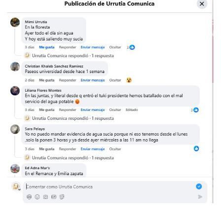
Lamenta Demolición De Finca Tradicional El Colegio De Arq
Genera Críticas La Compra De 35 Nuevas Patrullas Para Pue
Alejandro, Julión Y Alfredito Darán Magna Serenata En La 
Bloquean Acceso A Lancheros Y Pescadores En El Estero;
Recuerdan Contingencia Del Marigalante Con Reconocimi
Vallarta Destaca En Competitividad Urbana Por Turismo, F
Peritajes Buscan Esclarecer Muerte De Regidora De Cabo 
IDEFT Y Hotel De Puerto Vallarta Acuerdan Programa Para C
PAN Vallarta Distribuye 40 Paquetes De Artículos De Prim
No Ha Pasado La Basura En 6 Días En La Colonia Villas Uni
Convocan A Exposición Fotográfica Sobre El “domingo Negr
Temporal De Lluvias Mantienen En Alerta A Vallarta; Llam
Ra Aguilar Recorre Rancho Nácar, Ojos De Agua Y Lomas De
Caen Más De 100 Personas Durante Operativo “Salvando V
Impulsa Juan Carlos Castro Almaguer Jornada Médica Grat
Indigentes Se Apoderan De Las Bancas Del Hospital Regiona
Vallarta: Aseguran Casi 200 Motocicletas En Operativos V
INFONAVIT Ampliará Horario De Atención En Bahía De Ba
Urrutia Comunica Se Encuentra En Pausa Por Crecimiento
Héctor Santana Anuncia Inspecciones Nocturnas A Motocic
Nayarit, Jalisco Y Otros 6 Estados Suspenden Clases Este 