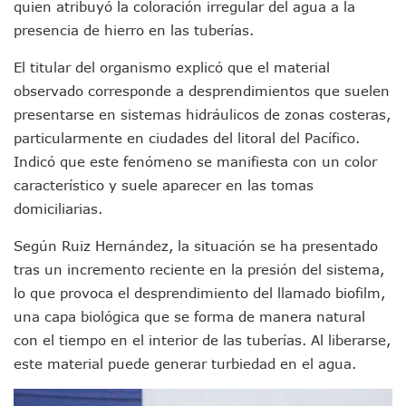
quien atribuyó la coloración irregular del agua a la
Mueren 8 Personas De Bahía De Banderas En Operativo Na
presencia de hierro en las tuberías.
Personas Therian Convocan A Mega Convivio En Guadalaja
Unirse Vallarta: Horario De Atención De Oficina De Búsq
El titular del organismo explicó que el material
Localizan Y Liberan A Cuatro Personas Que Permanecían I
observado corresponde a desprendimientos que suelen
Ola De Calor Alcanzará Su Máximo Este Jueves En Jalisco,
Macro Desfogue De Tuberías Dejará Sin Agua A 150 Colonia
presentarse en sistemas hidráulicos de zonas costeras,
Sigue El Programa De Bacheo En Puerto Vallarta
particularmente en ciudades del litoral del Pacífico.
Localizan A Menor Extraviada En La Nueva Central De Aut
Indicó que este fenómeno se manifiesta con un color
Alumnos De “La Pesquera” Se Intoxican Tras Consumir Clo
característico y suele aparecer en las tomas
Bruno Blancas Destaca Avances Legislativos Aprobados En
domiciliarias.
¡Qué Horror! Buscan Posible Fosa Clandestina En El Patio D
Melissa Madero Denuncia Despido De Su Personal Por Pres
Según Ruiz Hernández, la situación se ha presentado
Puerto Vallarta Presente En El Anuncio Del Plan Integral D
tras un incremento reciente en la presión del sistema,
Miércoles De Ceniza: ¿Qué Significa La Cruz Que Se Pone E
Quiso Matar A Un Anciano Con Parkinson En Puerto Vallart
lo que provoca el desprendimiento del llamado biofilm,
¡El Pitillal Vive Su Primera Feria Del Libro!
una capa biológica que se forma de manera natural
Quema Controlada En Atenguillo Busca Minimizar Riesgo D
con el tiempo en el interior de las tuberías. Al liberarse,
Marx Arriaga Abandona Oficinas De La SEP Tras 100 Horas
este material puede generar turbiedad en el agua.
100 Pacientes Oncológicos Piden No Cambiar A Enfermeros
“Paseo De La Fama” En Vallarta Genera Dudas Tras Visita De