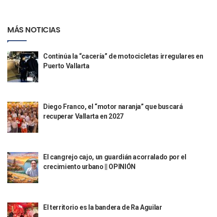
Ra Aguilar Recorre Rancho Nácar, Ojos De Agua Y Lomas De
Caen Más De 100 Personas Durante Operativo “Salvando V
MÁS NOTICIAS
Impulsa Juan Carlos Castro Almaguer Jornada Médica Grat
Indigentes Se Apoderan De Las Bancas Del Hospital Regiona
Vallarta: Aseguran Casi 200 Motocicletas En Operativos V
Continúa la “cacería” de motocicletas irregulares en
INFONAVIT Ampliará Horario De Atención En Bahía De Ba
Puerto Vallarta
Urrutia Comunica Se Encuentra En Pausa Por Crecimiento
Héctor Santana Anuncia Inspecciones Nocturnas A Motocic
Nayarit, Jalisco Y Otros 6 Estados Suspenden Clases Este 
Diego Franco, el “motor naranja” que buscará
Puerto Vallarta Suspende La Recolección De La Basura Est
recuperar Vallarta en 2027
Reporte Preliminar De Afectaciones, Según El Gobierno Mun
Canaco Servytur Puerto Vallarta Pide Evitar La Rapiña En N
Localizan 19 Vehículos Calcinados En Bahía De Banderas 
Reportan Al Menos 60 Negocios Incendiados En Puerto Vall
El cangrejo cajo, un guardián acorralado por el
Coparmex Pide Reforzar Seguridad Tras Jornada De Violenci
crecimiento urbano || OPINIÓN
Sin Daños A La Infraestructura Del Aeropuerto De Vallarta,
Estados Unidos Pide A Sus Ciudadanos Resguardarse Si Est
Gobierno De México Confirma Muerte De “El Mencho” Tras 
Evacúan Aeropuerto De Puerto Vallarta Y Air Canada Cance
El territorio es la bandera de Ra Aguilar
Gobierno De Vallarta Pide No Salir De Casa Y No Abrir Neg