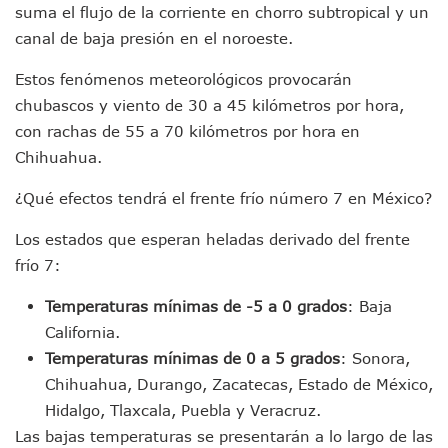
Plantean “Ley Don Juanito” Al Diputado Federal Bruno Blan
suma el flujo de la corriente en chorro subtropical y un
Vecinos De La Playita Reciben A Juan Carlos Castro
canal de baja presión en el noroeste.
Asesinan En Oaxaca Al Periodista Francisco Alejandro Leyv
Detienen A Cuatro Hombres Armados En Bucerías; Asegur
Estos fenómenos meteorológicos provocarán
Yussara Canales Pide Transparencia Sobre Nuevo Vertedero
chubascos y viento de 30 a 45 kilómetros por hora,
Adultos Mayores De Ixtapa Tendrán Una “Casa De Día” Re
con rachas de 55 a 70 kilómetros por hora en
Mujeres Recorren Calles De Ixtapa Para Identificar Proble
Chihuahua.
Bruno Blancas Convoca A Mesa De Análisis Para La Conserv
CUCosta E IMSS Nayarit Avanzan En Acuerdos Para Ampliar
¿Qué efectos tendrá el frente frío número 7 en México?
Videos De Presunto Convoy Armado Desatan Operativo En 
Playa Las Cocinas: Retiran Concesión Y Anuncian Plan De 
Los estados que esperan heladas derivado del frente
Dr. Álvarez Zayas Dirige Plan De Salud Animal Y Prevenció
frío 7:
Por Desaparición Forzada, Expolicías De Nayarit Enfrentar
“El Mayo” Zambada Es Condenado A Morir En Prisión En E
Temperaturas mínimas de -5 a 0 grados
: Baja
Orgullo Vallartense: Zhoemí Luévanos Competirá En El P
California.
Brigada Forense Brindará Atención A Familias De Persona
Vecinos De Vallarta 500 Exponen Queja De Vialidades A Ju
Temperaturas mínimas de 0 a 5 grados
: Sonora,
Pelea De Extranjera Durante Función De “La Odisea” En Puer
Chihuahua, Durango, Zacatecas, Estado de México,
Joven Esgrimista De Puerto Vallarta Asegura Lugar En El 
Hidalgo, Tlaxcala, Puebla y Veracruz.
Llegan Camiones “oruga” A Puerto Vallarta Con Capacidad
Las bajas temperaturas se presentarán a lo largo de las
Coordinan Operativo Para Las Tradicionales Paseadas 202