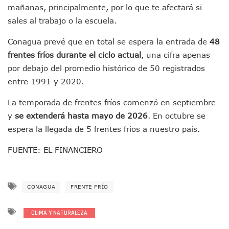
mañanas, principalmente, por lo que te afectará si
Monzón Mexicano Causará Lluvias Muy Fuertes En Jalisco 
Acusado De Homicidio En El Tuito Permanecerá Un Año En 
sales al trabajo o la escuela.
Descartan Riesgo De Tsunami Para Puerto Vallarta Tras Sis
Conagua prevé que en total se espera la entrada de
48
Donald Trump Asistirá A La Final Del Mundial 2026 Entre E
Retiran 10 Toneladas De Macroalga En Playa De Guayabito
frentes fríos durante el ciclo actual
, una cifra apenas
Arranca Copa México De Clavados Zapopan 2026 En El Cen
por debajo del promedio histórico de 50 registrados
Munguía Analiza Pedir 100 MDP De Adelanto De Participac
entre 1991 y 2020.
Bomberas De Vallarta Asistirán A Simposio Internacional 
Región Sanitaria VIII Activa Programa Para Menores Con Di
La temporada de frentes fríos comenzó en septiembre
Asesinan A Regidora De Tecate Por Morena Y A Su Esposo
y
se extenderá hasta mayo de 2026
. En octubre se
Recuperan Seis Vehículos Con Reporte De Robo Durante O
espera la llegada de 5 frentes fríos a nuestro país.
SEP Asigna Escuelas Para El Ciclo 2026-2027 En Jalisco; 
Tráfico Aéreo Cae En Puerto Vallarta Durante El 2026; Gua
FUENTE: EL FINANCIERO
SAT Lleva Su Oficina Móvil A Talpa De Allende Para Realizar
Mediante Asambleas Informativas Juan Carlos Castro Fort
IMSS Rehabilitará Infraestructura De La UMF No. 170 En Pue
CONAGUA
FRENTE FRÍO
Puerto Vallarta Se Suma A Simulacro Estatal Por Bloqueos 
Retiran Cacharros De 30 Puntos En Colonias De Puerto Vall
Movimiento Ciudadano Capacita A Su Estructura Territorial
CLIMA Y NATURALEZA
Hospital Civil De La Costa Inicia Su Construcción En Puerto 