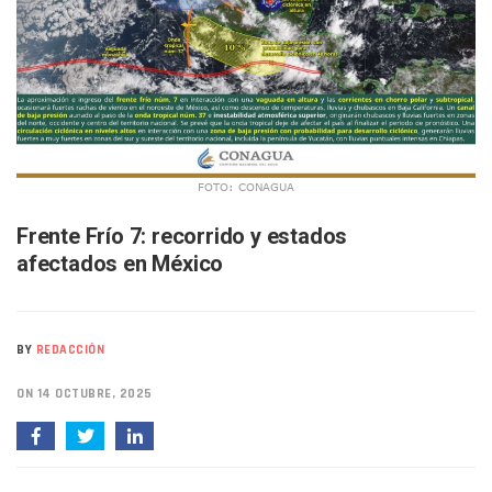
SIOP Moderniza La Casa De La Cultura En Mascota Con Nue
Van Por La Reorganización De Los Archivos Municipales En 
Estados Unidos Endurece Su Combate Al CJNG Con Nuevos 
Buscan A Wilber Armando Colmenares Márquez, Desaparec
Melissa Madero Exige Aclarar Sustento Legal De Las Desca
Washington Enfrenta Una Emergencia Ambiental Por Incen
Avanza Plan Para Construir Estadio De Tritones Vallarta; S
Nuevas Concesiones De Taxis En Puerto Vallarta, ¿para Qu
FOTO: CONAGUA
Mueren Cuatro Personas Tras Explosión De Una Pipa En T
Bruno Blancas Lleva El Mensaje De La Cuarta Transformaci
Frente Frío 7: recorrido y estados
Liberan 180 Crías De Iguana Verde En El Estero El Salado P
afectados en México
Puerto Vallarta Participa En Los PriceAgencies Awards 20
Ofrecerán Asesoría Jurídica Gratuita En Puerto Vallarta 
Juan Solís E Iris Torres Buscan Integrar La Planilla Del PAN 
Realizan Operativo Preventivo En Seis Colonias Del Centro 
BY
REDACCIÓN
Arquitecto Luis Munguía Reconoce La Labor Del Personal De
Semana Lluviosa Para Puerto Vallarta Con Tormentas Y Am
ON 14 OCTUBRE, 2025
Voces Del Orgullo Distingue A Referentes De La Comunida
Partido Verde Conforma Su 12.º “Ejército Del Verde” En L
Buques Mexicanos Parten A Venezuela Con 718 Toneladas
Nuevo Transporte Eléctrico En Puerto Vallarta: Rutas, Hora