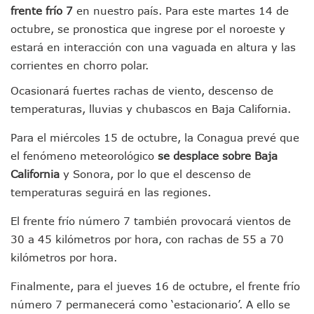
“Kato” Supera El Abandono Y Comienza Una Nueva Vida Co
frente frío 7
en nuestro país. Para este martes 14 de
México Necesitaba 600 Mil Empleos; Solo Generó 262 Mil
octubre, se pronostica que ingrese por el noroeste y
Poderoso Terremoto Destruye Edificios Y Puentes En Jap
estará en interacción con una vaguada en altura y las
Munguía Es El Sexto Mejor Alcalde De Jalisco, Según Statis
corrientes en chorro polar.
ATM Incorpora 20 Nuevos Camiones Al Corredor Bahía De 
Colectivos Piden A Lemus Más Ministerios Públicos Para Pu
Ocasionará fuertes rachas de viento, descenso de
Avenida Federación En Puerto Vallarta Registra 80% De A
temperaturas, lluvias y chubascos en Baja California.
Caída De “El Mencho” Elevó Percepción De Inseguridad En 
Mercado Vallarta Incluye Reúne A Emprendedores Locales E
Para el miércoles 15 de octubre, la Conagua prevé que
Morenistas Imparten Taller En Puerto Vallarta
el fenómeno meteorológico
se desplace sobre Baja
CEDHJ Señala Violaciones A Derechos De Víctima De Abuso
California
y Sonora, por lo que el descenso de
Ayutla Bajo Investigación Tras Reporte De Posible Cremato
temperaturas seguirá en las regiones.
Maleza Crece En Camellones De La Principal Avenida Turíst
Lluvias E Inundaciones No Detienen El Transporte Público E
El frente frío número 7 también provocará vientos de
Bruno Blancas Reúne A Especialistas Para Analizar La Cons
30 a 45 kilómetros por hora, con rachas de 55 a 70
Entregan Aparato Auditivo A Don Juan Ramírez En Puerto Va
Juan Carlos Castro Realiza Asamblea Informativa En La Colo
kilómetros por hora.
Huracán En Formación Podría Generar Oleaje Elevado En L
Viajar A Puerto Vallarta Este Verano Puede Costar Hasta 2
Finalmente, para el jueves 16 de octubre, el frente frío
Buscan Reducir Riesgos Por Cocodrilos En Playas De Puerto
número 7 permanecerá como ‘estacionario’. A ello se