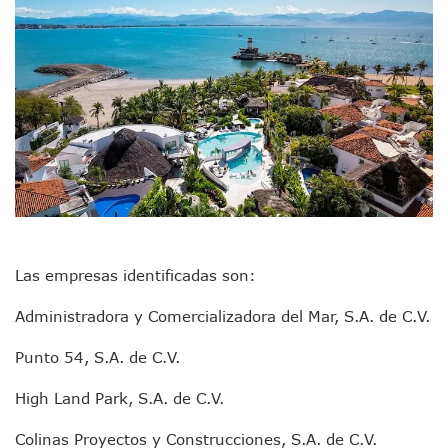
Videos De Presunto Convoy Armado Desatan Operativo En 
Playa Las Cocinas: Retiran Concesión Y Anuncian Plan De 
Dr. Álvarez Zayas Dirige Plan De Salud Animal Y Prevenció
Por Desaparición Forzada, Expolicías De Nayarit Enfrentar
“El Mayo” Zambada Es Condenado A Morir En Prisión En E
Orgullo Vallartense: Zhoemí Luévanos Competirá En El P
Brigada Forense Brindará Atención A Familias De Persona
Vecinos De Vallarta 500 Exponen Queja De Vialidades A Ju
Pelea De Extranjera Durante Función De “La Odisea” En Puer
Joven Esgrimista De Puerto Vallarta Asegura Lugar En El 
Llegan Camiones “oruga” A Puerto Vallarta Con Capacidad
Coordinan Operativo Para Las Tradicionales Paseadas 202
Monzón Mexicano Causará Lluvias Muy Fuertes En Jalisco 
Las empresas identificadas son:
Acusado De Homicidio En El Tuito Permanecerá Un Año En 
Descartan Riesgo De Tsunami Para Puerto Vallarta Tras Sis
Administradora y Comercializadora del Mar, S.A. de C.V.
Donald Trump Asistirá A La Final Del Mundial 2026 Entre E
Retiran 10 Toneladas De Macroalga En Playa De Guayabito
Punto 54, S.A. de C.V.
Arranca Copa México De Clavados Zapopan 2026 En El Cen
High Land Park, S.A. de C.V.
Munguía Analiza Pedir 100 MDP De Adelanto De Participac
Bomberas De Vallarta Asistirán A Simposio Internacional 
Colinas Proyectos y Construcciones, S.A. de C.V.
Región Sanitaria VIII Activa Programa Para Menores Con Di