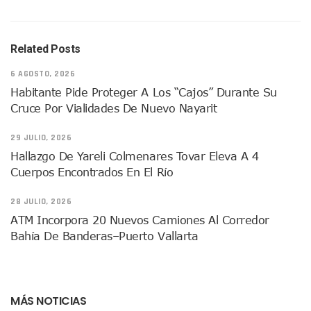
Air Canadá Anuncia Vuelo Directo Entre Guadalajara Y Mon
Hay 507 Personas Desaparecidas En Puerto Vallarta
Gobierno De Lemus Abre Oficina Especializada En Personas
Related Posts
Anexo De Ixtapa Privaría Ilegalmente De Personas, Acusa C
Puerto Vallarta Acompaña En La Despedida Fúnebre Del Do
6 AGOSTO, 2026
Puerto Vallarta Registra Más Ballenas Que Nunca Este 2
Habitante Pide Proteger A Los “cajos” Durante Su
SEAPAL Tendrá Módulos Itinerantes Para Inscripción A Su
Cruce Por Vialidades De Nuevo Nayarit
Fin De Semana De San Valentín Impulsa Ventas En Restaura
Zapopan: Cae Presunto Coordinador De Célula Dedicada A 
29 JULIO, 2026
Ponen En Marcha Campaña ‘No Es Lo Que Parece’ Para Pre
Hallazgo De Yareli Colmenares Tovar Eleva A 4
Estado Y Municipio Impulsan A Microempresas Vallartens
Cuerpos Encontrados En El Río
Vuelca Camioneta Con Jornaleros Cerca De Talpa De Allen
Así Protege La Suprema Corte A Dueños De Vehículos Que
28 JULIO, 2026
Fátima Bosh, ¿la Mexicana Renuncia A Su Corona Como M
Un Piloto Captó A Una Presunta Nave Extraterrestre En Co
ATM Incorpora 20 Nuevos Camiones Al Corredor
Vigilan Parques, Canchas Y Avenidas Para Bajar Actos Ilícit
Bahía De Banderas–Puerto Vallarta
Zapopan: Retiran 29 Motocicletas Irregulares En Operativo V
Muere Joven Tras Ser Arrollado Por Un Camión De UnibusP
Formalizan Uso De Espacio Comunitario En Verde Vallarta
Choque De Camionetas Deja Un Muerto En Autopista A Puer
MÁS NOTICIAS
Detienen A Peligroso Homicida De Guadalajara, Vinculado