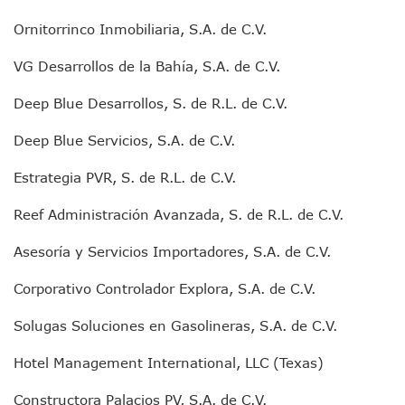
Asesinan A Regidora De Tecate Por Morena Y A Su Esposo
Ornitorrinco Inmobiliaria, S.A. de C.V.
Recuperan Seis Vehículos Con Reporte De Robo Durante O
SEP Asigna Escuelas Para El Ciclo 2026-2027 En Jalisco; 
VG Desarrollos de la Bahía, S.A. de C.V.
Tráfico Aéreo Cae En Puerto Vallarta Durante El 2026; Gua
SAT Lleva Su Oficina Móvil A Talpa De Allende Para Realizar
Deep Blue Desarrollos, S. de R.L. de C.V.
Mediante Asambleas Informativas Juan Carlos Castro Fort
IMSS Rehabilitará Infraestructura De La UMF No. 170 En Pue
Deep Blue Servicios, S.A. de C.V.
Puerto Vallarta Se Suma A Simulacro Estatal Por Bloqueos 
Retiran Cacharros De 30 Puntos En Colonias De Puerto Vall
Estrategia PVR, S. de R.L. de C.V.
Movimiento Ciudadano Capacita A Su Estructura Territorial
Reef Administración Avanzada, S. de R.L. de C.V.
Hospital Civil De La Costa Inicia Su Construcción En Puerto 
Fechas Y Sedes De Las Jornadas De Adopción De Perros En 
Asesoría y Servicios Importadores, S.A. de C.V.
Accidente Fatal En La Autopista Guadalajara–Tepic Deja En
Ra Aguilar Fortalece La Transformación Desde Las Asambl
Corporativo Controlador Explora, S.A. de C.V.
Aparecen Vivos Los Tres Estudiantes Desaparecidos De Gu
Tras Caer Ante Inglaterra, México Recibe Multa Económica
Solugas Soluciones en Gasolineras, S.A. de C.V.
Dictan Prisión Preventiva A Exdirector De Pemex Por Presun
Juan Carlos Castro Visitó La Colonia Cristóbal Colón
Hotel Management International, LLC (Texas)
Puente Amado Nervo Avanza En Un 80%, ¿se Abrirá Este Ju
C5 Jalisco Recupera Vehículo Robado De Puerto Vallarta En
Constructora Palacios PV, S.A. de C.V.