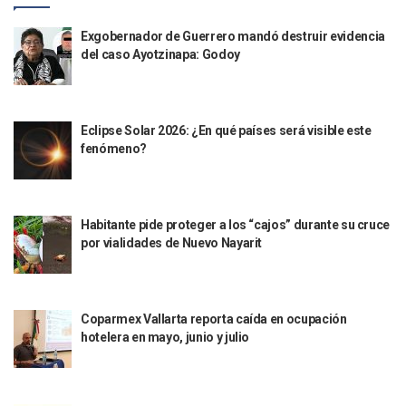
Aprueban Nuevo Programa De Becas Escolares En Puerto V
Exgobernador de Guerrero mandó destruir evidencia
Grasas De Establecimientos Comerciales Provocan Tapon
del caso Ayotzinapa: Godoy
Colocan Cruz En Memoria De Clarisa Rodríguez En El Sitio 
Parejas En México: Bajan Matrimonios Y Crecen Uniones L
Yussara Canales Presenta La “ley Clarisa” Contra Conduct
Muere “Ma Nena”, La Abuelita Mexicana Que Se Robó El Co
Eclipse Solar 2026: ¿En qué países será visible este
Empresario De Vallarta Participa En La Feria De Innovaci
fenómeno?
Avanza Reducción De La Jornada Laboral A 40 Horas; La Ap
Localizan Cuatro Vehículos Robados En Puerto Vallarta
CANIRAC Vallarta–Bahía De Banderas Reelige A Martha Par
Reportan Poncha Llantas En Carretera Compostela–Las Va
Habitante pide proteger a los “cajos” durante su cruce
La Marina Decomisa 39 Máquinas Tragamonedas En Nayarit; 
por vialidades de Nuevo Nayarit
Talento Vallartense Llegó A Canadá Y Abre Camino Para N
Descuentos Preferenciales En El Pago Del Predial 2026
Vallarta Instalará Macromódulos De Vacunación Contra El 
Ruta Del Peregrino: ¿Cuánto Tiempo Se Hace Para Ir A Talp
Coparmex Vallarta reporta caída en ocupación
hotelera en mayo, junio y julio
Libro Revisa Un Siglo De Poesía Escrita En Puerto Vallarta
RENTAS: La Inflación Artificial De Puerto Vallarta
Sentencian A 100 Años De Prisión A Mujer Por La Desapari
Puerto Vallarta Arranca El 2026 Con Éxito En El Total De Pa