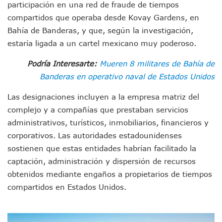
participación en una red de fraude de tiempos
Morenistas Imparten Taller En Puerto Vallarta
CEDHJ Señala Violaciones A Derechos De Víctima De Abuso
compartidos que operaba desde Kovay Gardens, en
Ayutla Bajo Investigación Tras Reporte De Posible Cremato
Bahía de Banderas, y que, según la investigación,
Maleza Crece En Camellones De La Principal Avenida Turíst
estaría ligada a un cartel mexicano muy poderoso.
Lluvias E Inundaciones No Detienen El Transporte Público E
Bruno Blancas Reúne A Especialistas Para Analizar La Cons
Podría Interesarte:
Mueren 8 militares de Bahía de
Entregan Aparato Auditivo A Don Juan Ramírez En Puerto Va
Banderas en operativo naval de Estados Unidos
Juan Carlos Castro Realiza Asamblea Informativa En La Colo
Huracán En Formación Podría Generar Oleaje Elevado En L
Las designaciones incluyen a la empresa matriz del
Viajar A Puerto Vallarta Este Verano Puede Costar Hasta 2
complejo y a compañías que prestaban servicios
Buscan Reducir Riesgos Por Cocodrilos En Playas De Puerto
administrativos, turísticos, inmobiliarios, financieros y
Plantean “Ley Don Juanito” Al Diputado Federal Bruno Blan
corporativos. Las autoridades estadounidenses
Vecinos De La Playita Reciben A Juan Carlos Castro
Asesinan En Oaxaca Al Periodista Francisco Alejandro Leyv
sostienen que estas entidades habrían facilitado la
Detienen A Cuatro Hombres Armados En Bucerías; Asegur
captación, administración y dispersión de recursos
Yussara Canales Pide Transparencia Sobre Nuevo Vertedero
obtenidos mediante engaños a propietarios de tiempos
Adultos Mayores De Ixtapa Tendrán Una “Casa De Día” Re
compartidos en Estados Unidos.
Mujeres Recorren Calles De Ixtapa Para Identificar Proble
Bruno Blancas Convoca A Mesa De Análisis Para La Conserv
CUCosta E IMSS Nayarit Avanzan En Acuerdos Para Ampliar