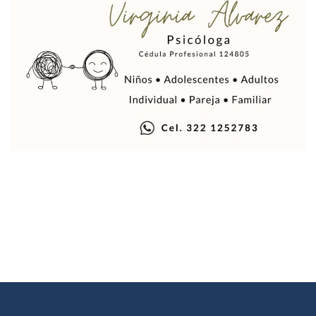
Quiso Matar A Un Anciano Con Parkinson En Puerto Vallart
¡El Pitillal Vive Su Primera Feria Del Libro!
Quema Controlada En Atenguillo Busca Minimizar Riesgo D
Marx Arriaga Abandona Oficinas De La SEP Tras 100 Horas
100 Pacientes Oncológicos Piden No Cambiar A Enfermeros
“Paseo De La Fama” En Vallarta Genera Dudas Tras Visita De
Air Canadá Anuncia Vuelo Directo Entre Guadalajara Y Mon
Hay 507 Personas Desaparecidas En Puerto Vallarta
Gobierno De Lemus Abre Oficina Especializada En Personas
Anexo De Ixtapa Privaría Ilegalmente De Personas, Acusa C
Puerto Vallarta Acompaña En La Despedida Fúnebre Del Do
Puerto Vallarta Registra Más Ballenas Que Nunca Este 2
SEAPAL Tendrá Módulos Itinerantes Para Inscripción A Su
Fin De Semana De San Valentín Impulsa Ventas En Restaura
Zapopan: Cae Presunto Coordinador De Célula Dedicada A 
Ponen En Marcha Campaña ‘No Es Lo Que Parece’ Para Pre
Estado Y Municipio Impulsan A Microempresas Vallartens
Vuelca Camioneta Con Jornaleros Cerca De Talpa De Allen
Así Protege La Suprema Corte A Dueños De Vehículos Que
Fátima Bosh, ¿la Mexicana Renuncia A Su Corona Como M
Un Piloto Captó A Una Presunta Nave Extraterrestre En Co