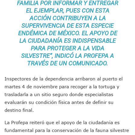
Detienen A Cuatro Hombres Armados En Bucerías; Asegur
FAMILIA POR INFORMAR Y ENTREGAR
Yussara Canales Pide Transparencia Sobre Nuevo Vertedero
EL EJEMPLAR, PUES CON ESTA
Adultos Mayores De Ixtapa Tendrán Una “Casa De Día” Re
ACCIÓN CONTRIBUYEN A LA
Mujeres Recorren Calles De Ixtapa Para Identificar Proble
SUPERVIVENCIA DE ESTA ESPECIE
Bruno Blancas Convoca A Mesa De Análisis Para La Conserv
ENDÉMICA DE MÉXICO. EL APOYO DE
CUCosta E IMSS Nayarit Avanzan En Acuerdos Para Ampliar
LA CIUDADANÍA ES INDISPENSABLE
Videos De Presunto Convoy Armado Desatan Operativo En 
PARA PROTEGER A LA VIDA
Playa Las Cocinas: Retiran Concesión Y Anuncian Plan De 
Dr. Álvarez Zayas Dirige Plan De Salud Animal Y Prevenció
SILVESTRE”, INDICÓ LA PROFEPA A
Por Desaparición Forzada, Expolicías De Nayarit Enfrentar
TRAVÉS DE UN COMUNICADO.
“El Mayo” Zambada Es Condenado A Morir En Prisión En E
Orgullo Vallartense: Zhoemí Luévanos Competirá En El P
Inspectores de la dependencia arribaron al puerto el
Brigada Forense Brindará Atención A Familias De Persona
martes 4 de noviembre para recoger a la tortuga y
Vecinos De Vallarta 500 Exponen Queja De Vialidades A Ju
Pelea De Extranjera Durante Función De “La Odisea” En Puer
trasladarla a un sitio seguro donde especialistas
Joven Esgrimista De Puerto Vallarta Asegura Lugar En El 
evaluarán su condición física antes de definir su
Llegan Camiones “oruga” A Puerto Vallarta Con Capacidad
destino final.
Coordinan Operativo Para Las Tradicionales Paseadas 202
Monzón Mexicano Causará Lluvias Muy Fuertes En Jalisco 
La Profepa reiteró que el apoyo de la ciudadanía es
Acusado De Homicidio En El Tuito Permanecerá Un Año En 
fundamental para la conservación de la fauna silvestre
Descartan Riesgo De Tsunami Para Puerto Vallarta Tras Sis