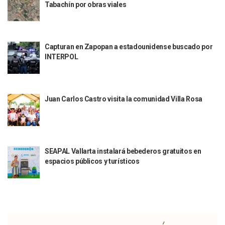
Tabachín por obras viales
Justicia Penal-Oral Sigue Rezagada A 10 Años De La Entrada
Polvo, Ruido, Máquinas… Así Las Obras Inconclusas En El 
Decomisan 4 Toneladas De Droga En Aguas De Manzanillo,
Incendio En Taller De Vehículos Pesados En San Juan De Lo
Capturan en Zapopan a estadounidense buscado por
Congreso Médico En Puerto Vallarta Dejará Beneficios Soc
INTERPOL
Estados Unidos Detecta Red Ilícita De Tiempos Compartid
Mueren 8 Personas De Bahía De Banderas En Operativo Na
Personas Therian Convocan A Mega Convivio En Guadalaja
Unirse Vallarta: Horario De Atención De Oficina De Búsq
Juan Carlos Castro visita la comunidad Villa Rosa
Localizan Y Liberan A Cuatro Personas Que Permanecían I
Ola De Calor Alcanzará Su Máximo Este Jueves En Jalisco,
Macro Desfogue De Tuberías Dejará Sin Agua A 150 Colonia
Sigue El Programa De Bacheo En Puerto Vallarta
Localizan A Menor Extraviada En La Nueva Central De Aut
SEAPAL Vallarta instalará bebederos gratuitos en
espacios públicos y turísticos
Alumnos De “La Pesquera” Se Intoxican Tras Consumir Clo
Bruno Blancas Destaca Avances Legislativos Aprobados En
¡Qué Horror! Buscan Posible Fosa Clandestina En El Patio D
Melissa Madero Denuncia Despido De Su Personal Por Pres
Puerto Vallarta Presente En El Anuncio Del Plan Integral D
Miércoles De Ceniza: ¿Qué Significa La Cruz Que Se Pone E