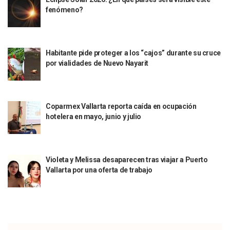
fenómeno?
Puerto Vallarta Suspende La Recolección De La Basura Est
Reporte Preliminar De Afectaciones, Según El Gobierno Mun
Canaco Servytur Puerto Vallarta Pide Evitar La Rapiña En N
Localizan 19 Vehículos Calcinados En Bahía De Banderas 
Habitante pide proteger a los “cajos” durante su cruce
Reportan Al Menos 60 Negocios Incendiados En Puerto Vall
por vialidades de Nuevo Nayarit
Coparmex Pide Reforzar Seguridad Tras Jornada De Violenci
Sin Daños A La Infraestructura Del Aeropuerto De Vallarta,
Estados Unidos Pide A Sus Ciudadanos Resguardarse Si Est
Gobierno De México Confirma Muerte De “El Mencho” Tras 
Coparmex Vallarta reporta caída en ocupación
Evacúan Aeropuerto De Puerto Vallarta Y Air Canada Cance
hotelera en mayo, junio y julio
Gobierno De Vallarta Pide No Salir De Casa Y No Abrir Neg
Reportan Captura Y Muerte De “El Mencho” En Medio De Op
Enfrentamientos Y Narcobloqueos Son Por Operativo En Ta
Narcobloqueos Causan Pánico Y Tensión En Puerto Vallart
Violeta y Melissa desaparecen tras viajar a Puerto
Justicia Penal-Oral Sigue Rezagada A 10 Años De La Entrada
Vallarta por una oferta de trabajo
Polvo, Ruido, Máquinas… Así Las Obras Inconclusas En El 
Decomisan 4 Toneladas De Droga En Aguas De Manzanillo,
Incendio En Taller De Vehículos Pesados En San Juan De Lo
Congreso Médico En Puerto Vallarta Dejará Beneficios Soc
Estados Unidos Detecta Red Ilícita De Tiempos Compartid