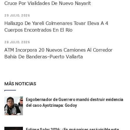
Lamenta Demolición De Finca Tradicional El Colegio De Arq
Cruce Por Vialidades De Nuevo Nayarit
Genera Críticas La Compra De 35 Nuevas Patrullas Para Pue
Alejandro, Julión Y Alfredito Darán Magna Serenata En La 
29 JULIO, 2026
Bloquean Acceso A Lancheros Y Pescadores En El Estero;
Hallazgo De Yareli Colmenares Tovar Eleva A 4
Recuerdan Contingencia Del Marigalante Con Reconocimi
Cuerpos Encontrados En El Río
Vallarta Destaca En Competitividad Urbana Por Turismo, F
Peritajes Buscan Esclarecer Muerte De Regidora De Cabo 
28 JULIO, 2026
IDEFT Y Hotel De Puerto Vallarta Acuerdan Programa Para C
ATM Incorpora 20 Nuevos Camiones Al Corredor
PAN Vallarta Distribuye 40 Paquetes De Artículos De Prim
Bahía De Banderas–Puerto Vallarta
No Ha Pasado La Basura En 6 Días En La Colonia Villas Uni
Convocan A Exposición Fotográfica Sobre El “domingo Negr
Temporal De Lluvias Mantienen En Alerta A Vallarta; Llam
Ra Aguilar Recorre Rancho Nácar, Ojos De Agua Y Lomas De
MÁS NOTICIAS
Caen Más De 100 Personas Durante Operativo “Salvando V
Impulsa Juan Carlos Castro Almaguer Jornada Médica Grat
Indigentes Se Apoderan De Las Bancas Del Hospital Regiona
Exgobernador de Guerrero mandó destruir evidencia
Vallarta: Aseguran Casi 200 Motocicletas En Operativos V
del caso Ayotzinapa: Godoy
INFONAVIT Ampliará Horario De Atención En Bahía De Ba
Urrutia Comunica Se Encuentra En Pausa Por Crecimiento
Héctor Santana Anuncia Inspecciones Nocturnas A Motocic
Eclipse Solar 2026: ¿En qué países será visible este
Nayarit, Jalisco Y Otros 6 Estados Suspenden Clases Este 