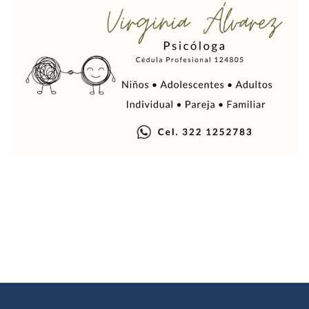
Mueren 8 Personas De Bahía De Banderas En Operativo Na
Personas Therian Convocan A Mega Convivio En Guadalaja
Unirse Vallarta: Horario De Atención De Oficina De Búsq
Localizan Y Liberan A Cuatro Personas Que Permanecían I
Ola De Calor Alcanzará Su Máximo Este Jueves En Jalisco,
Macro Desfogue De Tuberías Dejará Sin Agua A 150 Colonia
Sigue El Programa De Bacheo En Puerto Vallarta
Localizan A Menor Extraviada En La Nueva Central De Aut
Alumnos De “La Pesquera” Se Intoxican Tras Consumir Clo
Bruno Blancas Destaca Avances Legislativos Aprobados En
¡Qué Horror! Buscan Posible Fosa Clandestina En El Patio D
Melissa Madero Denuncia Despido De Su Personal Por Pres
Puerto Vallarta Presente En El Anuncio Del Plan Integral D
Miércoles De Ceniza: ¿Qué Significa La Cruz Que Se Pone E
Quiso Matar A Un Anciano Con Parkinson En Puerto Vallart
¡El Pitillal Vive Su Primera Feria Del Libro!
Quema Controlada En Atenguillo Busca Minimizar Riesgo D
Marx Arriaga Abandona Oficinas De La SEP Tras 100 Horas
100 Pacientes Oncológicos Piden No Cambiar A Enfermeros
“Paseo De La Fama” En Vallarta Genera Dudas Tras Visita De