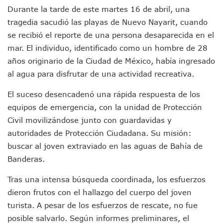
Durante la tarde de este martes 16 de abril, una
IMSS Invierte 12.6 MDP En Remodelar Urgencias Del Hospita
En Abril 2027 Terminarán El Centro Regional De Autismo En
tragedia sacudió las playas de Nuevo Nayarit, cuando
Puerto Vallarta Fortalece Su Promoción En California Con 
se recibió el reporte de una persona desaparecida en el
Accidente En Un RZR, Principal Hipótesis Por La Muerte D
mar. El individuo, identificado como un hombre de 28
Este Viernes, Lemus Inaugurará El Sistema De Electromovil
años originario de la Ciudad de México, había ingresado
Nidos De Lluvia Busca Beneficiar A 100 Familias De Puerto 
al agua para disfrutar de una actividad recreativa.
Morena Cierra Filas Por La Defensa Del Agua De Calidad En
Hallazgo De Yareli Colmenares Tovar Eleva A 4 Cuerpos En
El suceso desencadenó una rápida respuesta de los
Regresa A Puerto Vallarta La Premiación Nacional De La L
equipos de emergencia, con la unidad de Protección
Ra Aguilar Acompaña A Cientos De Familias En Las Pasead
Oleaje Y Riesgo Por Cocodrilos Mantienen Restricciones En
Civil movilizándose junto con guardavidas y
“Kato” Supera El Abandono Y Comienza Una Nueva Vida Co
autoridades de Protección Ciudadana. Su misión:
México Necesitaba 600 Mil Empleos; Solo Generó 262 Mil
buscar al joven extraviado en las aguas de Bahía de
Poderoso Terremoto Destruye Edificios Y Puentes En Jap
Banderas.
Munguía Es El Sexto Mejor Alcalde De Jalisco, Según Statis
ATM Incorpora 20 Nuevos Camiones Al Corredor Bahía De 
Tras una intensa búsqueda coordinada, los esfuerzos
Colectivos Piden A Lemus Más Ministerios Públicos Para Pu
dieron frutos con el hallazgo del cuerpo del joven
Avenida Federación En Puerto Vallarta Registra 80% De A
turista. A pesar de los esfuerzos de rescate, no fue
Caída De “El Mencho” Elevó Percepción De Inseguridad En 
Mercado Vallarta Incluye Reúne A Emprendedores Locales E
posible salvarlo. Según informes preliminares, el