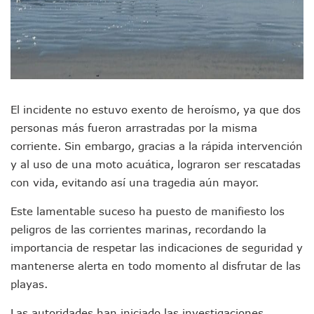
Videos De Presunto Convoy Armado Desatan Operativo En 
Playa Las Cocinas: Retiran Concesión Y Anuncian Plan De 
Dr. Álvarez Zayas Dirige Plan De Salud Animal Y Prevenció
Por Desaparición Forzada, Expolicías De Nayarit Enfrentar
“El Mayo” Zambada Es Condenado A Morir En Prisión En E
Orgullo Vallartense: Zhoemí Luévanos Competirá En El P
Brigada Forense Brindará Atención A Familias De Persona
El incidente no estuvo exento de heroísmo, ya que dos
Vecinos De Vallarta 500 Exponen Queja De Vialidades A Ju
Pelea De Extranjera Durante Función De “La Odisea” En Puer
personas más fueron arrastradas por la misma
Joven Esgrimista De Puerto Vallarta Asegura Lugar En El 
corriente. Sin embargo, gracias a la rápida intervención
Llegan Camiones “oruga” A Puerto Vallarta Con Capacidad
y al uso de una moto acuática, lograron ser rescatadas
Coordinan Operativo Para Las Tradicionales Paseadas 202
con vida, evitando así una tragedia aún mayor.
Monzón Mexicano Causará Lluvias Muy Fuertes En Jalisco 
Acusado De Homicidio En El Tuito Permanecerá Un Año En 
Este lamentable suceso ha puesto de manifiesto los
Descartan Riesgo De Tsunami Para Puerto Vallarta Tras Sis
peligros de las corrientes marinas, recordando la
Donald Trump Asistirá A La Final Del Mundial 2026 Entre E
importancia de respetar las indicaciones de seguridad y
Retiran 10 Toneladas De Macroalga En Playa De Guayabito
Arranca Copa México De Clavados Zapopan 2026 En El Cen
mantenerse alerta en todo momento al disfrutar de las
Munguía Analiza Pedir 100 MDP De Adelanto De Participac
playas.
Bomberas De Vallarta Asistirán A Simposio Internacional 
Región Sanitaria VIII Activa Programa Para Menores Con Di
Las autoridades han iniciado las investigaciones