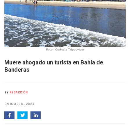
Bruno Blancas Lleva El Mensaje De La Cuarta Transformaci
Liberan 180 Crías De Iguana Verde En El Estero El Salado P
Puerto Vallarta Participa En Los PriceAgencies Awards 20
Ofrecerán Asesoría Jurídica Gratuita En Puerto Vallarta 
Juan Solís E Iris Torres Buscan Integrar La Planilla Del PAN 
Realizan Operativo Preventivo En Seis Colonias Del Centro 
Arquitecto Luis Munguía Reconoce La Labor Del Personal De
Semana Lluviosa Para Puerto Vallarta Con Tormentas Y Am
Foto: Cortesía Tripadvisor
Voces Del Orgullo Distingue A Referentes De La Comunida
Partido Verde Conforma Su 12.º “Ejército Del Verde” En L
Muere ahogado un turista en Bahía de
Buques Mexicanos Parten A Venezuela Con 718 Toneladas
Banderas
Nuevo Transporte Eléctrico En Puerto Vallarta: Rutas, Hora
En Vallarta, Todos Los Camiones Deben De Tener Aire Aco
Centro De Autismo Es Un Parteaguas Para Vallarta Y Jalisc
Lluvias Y Oleaje Elevado Marcarán El Fin De Semana En Pue
BY
REDACCIÓN
Jóvenes En Movimiento Jalisco Renueva Su Dirigencia Ru
En PV Encabezan Preferencias Morena Y Juan Carlos Cast
ON 16 ABRIL, 2024
Pancho López; En La Mira Del Comité Nacional Del PAN
Cae El “R1”, Presunto Autor Intelectual Del Homicidio De 
Muere Manolo Solo, Actor De “El Laberinto Del Fauno”, A L
Citan A Siete Integrantes De La Semar Por Investigación Por