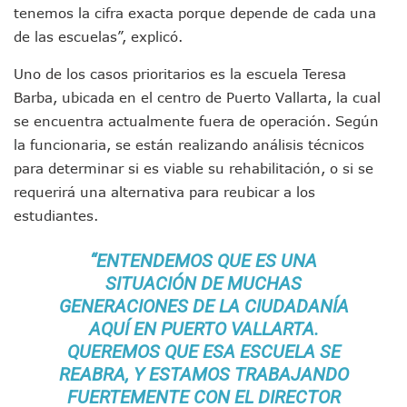
tenemos la cifra exacta porque depende de cada una
Coordinan Operativo Para Las Tradicionales Paseadas 202
Monzón Mexicano Causará Lluvias Muy Fuertes En Jalisco 
de las escuelas”, explicó.
Acusado De Homicidio En El Tuito Permanecerá Un Año En 
Uno de los casos prioritarios es la escuela Teresa
Descartan Riesgo De Tsunami Para Puerto Vallarta Tras Sis
Donald Trump Asistirá A La Final Del Mundial 2026 Entre E
Barba, ubicada en el centro de Puerto Vallarta, la cual
Retiran 10 Toneladas De Macroalga En Playa De Guayabito
se encuentra actualmente fuera de operación. Según
Arranca Copa México De Clavados Zapopan 2026 En El Cen
la funcionaria, se están realizando análisis técnicos
Munguía Analiza Pedir 100 MDP De Adelanto De Participac
para determinar si es viable su rehabilitación, o si se
Bomberas De Vallarta Asistirán A Simposio Internacional 
requerirá una alternativa para reubicar a los
Región Sanitaria VIII Activa Programa Para Menores Con Di
estudiantes.
Asesinan A Regidora De Tecate Por Morena Y A Su Esposo
Recuperan Seis Vehículos Con Reporte De Robo Durante O
SEP Asigna Escuelas Para El Ciclo 2026-2027 En Jalisco; 
“ENTENDEMOS QUE ES UNA
Tráfico Aéreo Cae En Puerto Vallarta Durante El 2026; Gua
SITUACIÓN DE MUCHAS
SAT Lleva Su Oficina Móvil A Talpa De Allende Para Realizar
GENERACIONES DE LA CIUDADANÍA
Mediante Asambleas Informativas Juan Carlos Castro Fort
AQUÍ EN PUERTO VALLARTA.
IMSS Rehabilitará Infraestructura De La UMF No. 170 En Pue
QUEREMOS QUE ESA ESCUELA SE
Puerto Vallarta Se Suma A Simulacro Estatal Por Bloqueos 
REABRA, Y ESTAMOS TRABAJANDO
Retiran Cacharros De 30 Puntos En Colonias De Puerto Vall
FUERTEMENTE CON EL DIRECTOR
Movimiento Ciudadano Capacita A Su Estructura Territorial