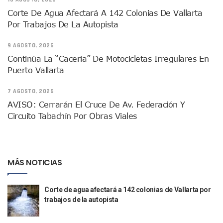
Gobierno De Vallarta Pide No Salir De Casa Y No Abrir Neg
Corte De Agua Afectará A 142 Colonias De Vallarta
Reportan Captura Y Muerte De “El Mencho” En Medio De Op
Por Trabajos De La Autopista
Enfrentamientos Y Narcobloqueos Son Por Operativo En Ta
Narcobloqueos Causan Pánico Y Tensión En Puerto Vallart
9 AGOSTO, 2026
Justicia Penal-Oral Sigue Rezagada A 10 Años De La Entrada
Continúa La “cacería” De Motocicletas Irregulares En
Polvo, Ruido, Máquinas… Así Las Obras Inconclusas En El 
Puerto Vallarta
Decomisan 4 Toneladas De Droga En Aguas De Manzanillo,
Incendio En Taller De Vehículos Pesados En San Juan De Lo
7 AGOSTO, 2026
Congreso Médico En Puerto Vallarta Dejará Beneficios Soc
AVISO: Cerrarán El Cruce De Av. Federación Y
Estados Unidos Detecta Red Ilícita De Tiempos Compartid
Circuito Tabachín Por Obras Viales
Mueren 8 Personas De Bahía De Banderas En Operativo Na
Personas Therian Convocan A Mega Convivio En Guadalaja
Unirse Vallarta: Horario De Atención De Oficina De Búsq
Localizan Y Liberan A Cuatro Personas Que Permanecían I
Ola De Calor Alcanzará Su Máximo Este Jueves En Jalisco,
MÁS NOTICIAS
Macro Desfogue De Tuberías Dejará Sin Agua A 150 Colonia
Sigue El Programa De Bacheo En Puerto Vallarta
Corte de agua afectará a 142 colonias de Vallarta por
Localizan A Menor Extraviada En La Nueva Central De Aut
trabajos de la autopista
Alumnos De “La Pesquera” Se Intoxican Tras Consumir Clo
Bruno Blancas Destaca Avances Legislativos Aprobados En