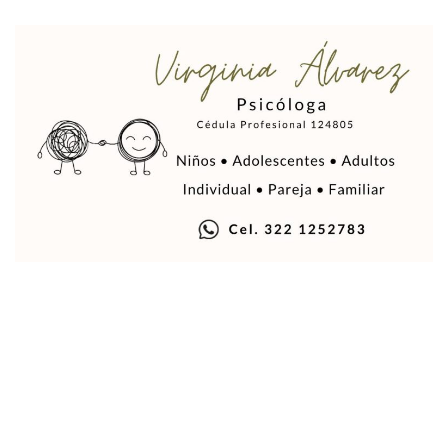
Vuelca Camioneta Con Jornaleros Cerca De Talpa De Allen
Así Protege La Suprema Corte A Dueños De Vehículos Que
Fátima Bosh, ¿la Mexicana Renuncia A Su Corona Como M
Un Piloto Captó A Una Presunta Nave Extraterrestre En Co
Vigilan Parques, Canchas Y Avenidas Para Bajar Actos Ilícit
Zapopan: Retiran 29 Motocicletas Irregulares En Operativo V
Muere Joven Tras Ser Arrollado Por Un Camión De UnibusP
Formalizan Uso De Espacio Comunitario En Verde Vallarta
Choque De Camionetas Deja Un Muerto En Autopista A Puer
Detienen A Peligroso Homicida De Guadalajara, Vinculado
Aprueban Nuevo Programa De Becas Escolares En Puerto V
Grasas De Establecimientos Comerciales Provocan Tapon
Colocan Cruz En Memoria De Clarisa Rodríguez En El Sitio 
Parejas En México: Bajan Matrimonios Y Crecen Uniones L
Yussara Canales Presenta La “ley Clarisa” Contra Conduct
Muere “Ma Nena”, La Abuelita Mexicana Que Se Robó El Co
Empresario De Vallarta Participa En La Feria De Innovaci
Avanza Reducción De La Jornada Laboral A 40 Horas; La Ap
Localizan Cuatro Vehículos Robados En Puerto Vallarta
CANIRAC Vallarta–Bahía De Banderas Reelige A Martha Par