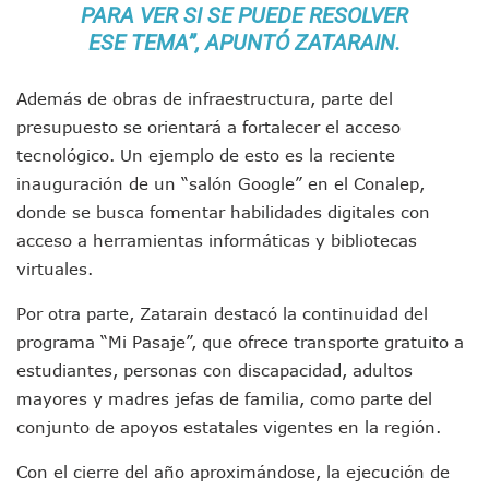
Hospital Civil De La Costa Inicia Su Construcción En Puerto 
PARA VER SI SE PUEDE RESOLVER
Fechas Y Sedes De Las Jornadas De Adopción De Perros En 
ESE TEMA”, APUNTÓ ZATARAIN.
Accidente Fatal En La Autopista Guadalajara–Tepic Deja En
Ra Aguilar Fortalece La Transformación Desde Las Asambl
Además de obras de infraestructura, parte del
Aparecen Vivos Los Tres Estudiantes Desaparecidos De Gu
presupuesto se orientará a fortalecer el acceso
Tras Caer Ante Inglaterra, México Recibe Multa Económica
Dictan Prisión Preventiva A Exdirector De Pemex Por Presun
tecnológico. Un ejemplo de esto es la reciente
Juan Carlos Castro Visitó La Colonia Cristóbal Colón
inauguración de un “salón Google” en el Conalep,
Puente Amado Nervo Avanza En Un 80%, ¿se Abrirá Este Ju
donde se busca fomentar habilidades digitales con
C5 Jalisco Recupera Vehículo Robado De Puerto Vallarta En
acceso a herramientas informáticas y bibliotecas
Lamenta Demolición De Finca Tradicional El Colegio De Arq
virtuales.
Genera Críticas La Compra De 35 Nuevas Patrullas Para Pue
Alejandro, Julión Y Alfredito Darán Magna Serenata En La 
Por otra parte, Zatarain destacó la continuidad del
Bloquean Acceso A Lancheros Y Pescadores En El Estero;
programa “Mi Pasaje”, que ofrece transporte gratuito a
Recuerdan Contingencia Del Marigalante Con Reconocimi
estudiantes, personas con discapacidad, adultos
Vallarta Destaca En Competitividad Urbana Por Turismo, F
Peritajes Buscan Esclarecer Muerte De Regidora De Cabo 
mayores y madres jefas de familia, como parte del
IDEFT Y Hotel De Puerto Vallarta Acuerdan Programa Para C
conjunto de apoyos estatales vigentes en la región.
PAN Vallarta Distribuye 40 Paquetes De Artículos De Prim
No Ha Pasado La Basura En 6 Días En La Colonia Villas Uni
Con el cierre del año aproximándose, la ejecución de
Convocan A Exposición Fotográfica Sobre El “domingo Negr