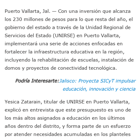
Oleaje Y Riesgo Por Cocodrilos Mantienen Restricciones En
“Kato” Supera El Abandono Y Comienza Una Nueva Vida Co
Puerto Vallarta, Jal. — Con una inversión que alcanza
México Necesitaba 600 Mil Empleos; Solo Generó 262 Mil
los 230 millones de pesos para lo que resta del año, el
Poderoso Terremoto Destruye Edificios Y Puentes En Jap
gobierno del estado a través de la Unidad Regional de
Munguía Es El Sexto Mejor Alcalde De Jalisco, Según Statis
Servicios del Estado (UNIRSE) en Puerto Vallarta,
ATM Incorpora 20 Nuevos Camiones Al Corredor Bahía De 
implementará una serie de acciones enfocadas en
Colectivos Piden A Lemus Más Ministerios Públicos Para Pu
fortalecer la infraestructura educativa en la región,
Avenida Federación En Puerto Vallarta Registra 80% De A
Caída De “El Mencho” Elevó Percepción De Inseguridad En 
incluyendo la rehabilitación de escuelas, instalación de
Mercado Vallarta Incluye Reúne A Emprendedores Locales E
domos y proyectos de conectividad tecnológica.
Morenistas Imparten Taller En Puerto Vallarta
CEDHJ Señala Violaciones A Derechos De Víctima De Abuso
Podría Interesarte:
Jalisco: Proyecta SICyT impulsar
Ayutla Bajo Investigación Tras Reporte De Posible Cremato
educación, innovación y ciencia
Maleza Crece En Camellones De La Principal Avenida Turíst
Lluvias E Inundaciones No Detienen El Transporte Público E
Yesica Zatarain, titular de UNIRSE en Puerto Vallarta,
Bruno Blancas Reúne A Especialistas Para Analizar La Cons
explicó en entrevista que este presupuesto es uno de
Entregan Aparato Auditivo A Don Juan Ramírez En Puerto Va
los más altos asignados a educación en los últimos
Juan Carlos Castro Realiza Asamblea Informativa En La Colo
años dentro del distrito, y forma parte de un esfuerzo
Huracán En Formación Podría Generar Oleaje Elevado En L
por atender necesidades acumuladas en los planteles
Viajar A Puerto Vallarta Este Verano Puede Costar Hasta 2