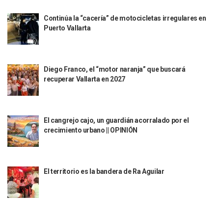
¡Qué Horror! Buscan Posible Fosa Clandestina En El Patio D
Melissa Madero Denuncia Despido De Su Personal Por Pres
Continúa la “cacería” de motocicletas irregulares en
Puerto Vallarta Presente En El Anuncio Del Plan Integral D
Puerto Vallarta
Miércoles De Ceniza: ¿Qué Significa La Cruz Que Se Pone E
Quiso Matar A Un Anciano Con Parkinson En Puerto Vallart
¡El Pitillal Vive Su Primera Feria Del Libro!
Quema Controlada En Atenguillo Busca Minimizar Riesgo D
Diego Franco, el “motor naranja” que buscará
Marx Arriaga Abandona Oficinas De La SEP Tras 100 Horas
recuperar Vallarta en 2027
100 Pacientes Oncológicos Piden No Cambiar A Enfermeros
“Paseo De La Fama” En Vallarta Genera Dudas Tras Visita De
Air Canadá Anuncia Vuelo Directo Entre Guadalajara Y Mon
El cangrejo cajo, un guardián acorralado por el
Hay 507 Personas Desaparecidas En Puerto Vallarta
crecimiento urbano || OPINIÓN
Gobierno De Lemus Abre Oficina Especializada En Personas
Anexo De Ixtapa Privaría Ilegalmente De Personas, Acusa C
Puerto Vallarta Acompaña En La Despedida Fúnebre Del Do
Puerto Vallarta Registra Más Ballenas Que Nunca Este 2
El territorio es la bandera de Ra Aguilar
SEAPAL Tendrá Módulos Itinerantes Para Inscripción A Su
Fin De Semana De San Valentín Impulsa Ventas En Restaura
Zapopan: Cae Presunto Coordinador De Célula Dedicada A 
Ponen En Marcha Campaña ‘No Es Lo Que Parece’ Para Pre
Estado Y Municipio Impulsan A Microempresas Vallartens