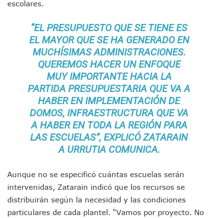
Buscan Reducir Riesgos Por Cocodrilos En Playas De Puerto
escolares.
Plantean “Ley Don Juanito” Al Diputado Federal Bruno Blan
Vecinos De La Playita Reciben A Juan Carlos Castro
“EL PRESUPUESTO QUE SE TIENE ES
Asesinan En Oaxaca Al Periodista Francisco Alejandro Leyv
EL MAYOR QUE SE HA GENERADO EN
Detienen A Cuatro Hombres Armados En Bucerías; Asegur
MUCHÍSIMAS ADMINISTRACIONES.
Yussara Canales Pide Transparencia Sobre Nuevo Vertedero
QUEREMOS HACER UN ENFOQUE
Adultos Mayores De Ixtapa Tendrán Una “Casa De Día” Re
MUY IMPORTANTE HACIA LA
Mujeres Recorren Calles De Ixtapa Para Identificar Proble
PARTIDA PRESUPUESTARIA QUE VA A
Bruno Blancas Convoca A Mesa De Análisis Para La Conserv
CUCosta E IMSS Nayarit Avanzan En Acuerdos Para Ampliar
HABER EN IMPLEMENTACIÓN DE
Videos De Presunto Convoy Armado Desatan Operativo En 
DOMOS, INFRAESTRUCTURA QUE VA
Playa Las Cocinas: Retiran Concesión Y Anuncian Plan De 
A HABER EN TODA LA REGIÓN PARA
Dr. Álvarez Zayas Dirige Plan De Salud Animal Y Prevenció
LAS ESCUELAS”, EXPLICÓ ZATARAIN
Por Desaparición Forzada, Expolicías De Nayarit Enfrentar
A URRUTIA COMUNICA.
“El Mayo” Zambada Es Condenado A Morir En Prisión En E
Orgullo Vallartense: Zhoemí Luévanos Competirá En El P
Brigada Forense Brindará Atención A Familias De Persona
Aunque no se especificó cuántas escuelas serán
Vecinos De Vallarta 500 Exponen Queja De Vialidades A Ju
intervenidas, Zatarain indicó que los recursos se
Pelea De Extranjera Durante Función De “La Odisea” En Puer
distribuirán según la necesidad y las condiciones
Joven Esgrimista De Puerto Vallarta Asegura Lugar En El 
particulares de cada plantel. “Vamos por proyecto. No
Llegan Camiones “oruga” A Puerto Vallarta Con Capacidad