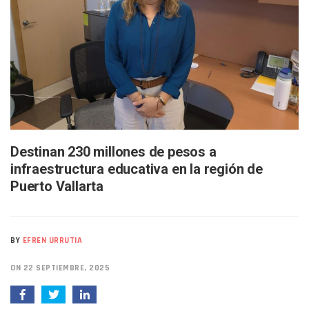
Infecciones Respiratorias Encabezan Las Principales Caus
SIOP Moderniza La Casa De La Cultura En Mascota Con Nue
Van Por La Reorganización De Los Archivos Municipales En 
Estados Unidos Endurece Su Combate Al CJNG Con Nuevos 
Buscan A Wilber Armando Colmenares Márquez, Desaparec
Melissa Madero Exige Aclarar Sustento Legal De Las Desca
Washington Enfrenta Una Emergencia Ambiental Por Incen
Avanza Plan Para Construir Estadio De Tritones Vallarta; S
Nuevas Concesiones De Taxis En Puerto Vallarta, ¿para Qu
Mueren Cuatro Personas Tras Explosión De Una Pipa En T
Destinan 230 millones de pesos a
Bruno Blancas Lleva El Mensaje De La Cuarta Transformaci
infraestructura educativa en la región de
Liberan 180 Crías De Iguana Verde En El Estero El Salado P
Puerto Vallarta
Puerto Vallarta Participa En Los PriceAgencies Awards 20
Ofrecerán Asesoría Jurídica Gratuita En Puerto Vallarta 
Juan Solís E Iris Torres Buscan Integrar La Planilla Del PAN 
Realizan Operativo Preventivo En Seis Colonias Del Centro 
BY
EFREN URRUTIA
Arquitecto Luis Munguía Reconoce La Labor Del Personal De
Semana Lluviosa Para Puerto Vallarta Con Tormentas Y Am
ON 22 SEPTIEMBRE, 2025
Voces Del Orgullo Distingue A Referentes De La Comunida
Partido Verde Conforma Su 12.º “Ejército Del Verde” En L
Buques Mexicanos Parten A Venezuela Con 718 Toneladas