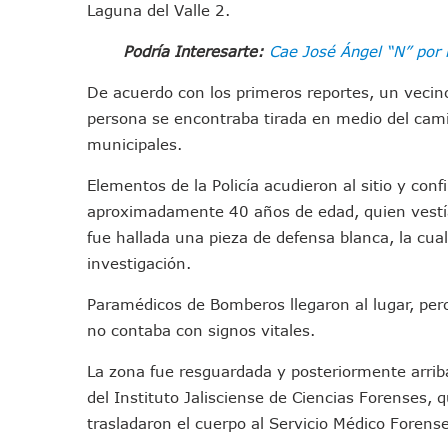
Laguna del Valle 2.
Jóvenes En Movimiento Jali
En PV Encabezan Preferenci
Podría Interesarte:
Cae José Ángel “N” por 
Pancho López; En La Mira D
De acuerdo con los primeros reportes, un vecino
Cae El “R1”, Presunto Autor
persona se encontraba tirada en medio del camin
Muere Manolo Solo, Actor De
municipales.
Citan A Siete Integrantes D
Elementos de la Policía acudieron al sitio y co
IMSS Invierte 12.6 MDP En R
aproximadamente 40 años de edad, quien vestía
En Abril 2027 Terminarán El
fue hallada una pieza de defensa blanca, la cua
Puerto Vallarta Fortalece S
investigación.
Accidente En Un RZR, Princ
Este Viernes, Lemus Inaugur
Paramédicos de Bomberos llegaron al lugar, per
Nidos De Lluvia Busca Benefi
no contaba con signos vitales.
Morena Cierra Filas Por La 
La zona fue resguardada y posteriormente arriba
Hallazgo De Yareli Colmenar
del Instituto Jalisciense de Ciencias Forenses, 
Regresa A Puerto Vallarta L
trasladaron el cuerpo al Servicio Médico Forense
Ra Aguilar Acompaña A Cien