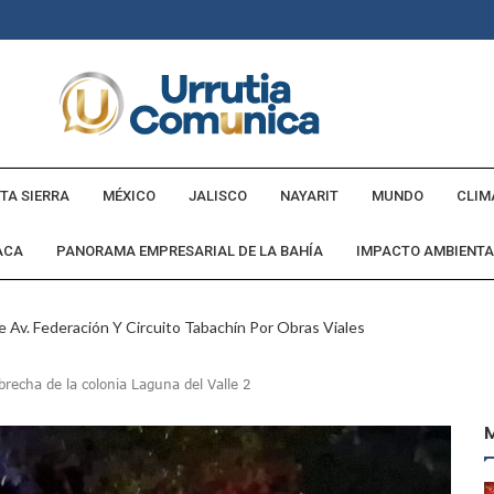
TA SIERRA
MÉXICO
JALISCO
NAYARIT
MUNDO
CLIM
ACA
PANORAMA EMPRESARIAL DE LA BAHÍA
IMPACTO AMBIENTA
 Av. Federación Y Circuito Tabachín Por Obras Viales
tadounidense Buscado Por INTERPOL
recha de la colonia Laguna del Valle 2
a Comunidad Villa Rosa
ebederos Gratuitos En Espacios Públicos Y Turísticos
Cumple Promesa De Campaña E Inaugura Calle Margarita
andó Destruir Evidencia Del Caso Ayotzinapa: Godoy