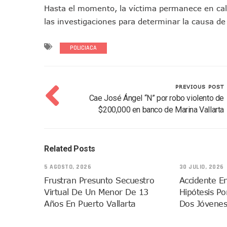
Hasta el momento, la víctima permanece en cal
Oleaje Y Riesgo Por Cocodri
las investigaciones para determinar la causa d
“Kato” Supera El Abandono 
México Necesitaba 600 Mil 
POLICIACA
Poderoso Terremoto Destru
Munguía Es El Sexto Mejor A
ATM Incorpora 20 Nuevos Ca
PREVIOUS POST
Colectivos Piden A Lemus Má
Cae José Ángel “N” por robo violento de
Avenida Federación En Puer
$200,000 en banco de Marina Vallarta
Caída De “El Mencho” Elevó 
Mercado Vallarta Incluye Re
Related Posts
Morenistas Imparten Taller 
CEDHJ Señala Violaciones A
5 AGOSTO, 2026
30 JULIO, 2026
Ayutla Bajo Investigación T
Frustran Presunto Secuestro
Accidente En
Virtual De Un Menor De 13
Hipótesis P
Maleza Crece En Camellones 
Años En Puerto Vallarta
Dos Jóvenes
Lluvias E Inundaciones No D
Bruno Blancas Reúne A Espec