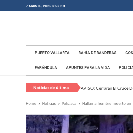
7 AGOSTO, 2026 8:53 PM
PUERTO VALLARTA
BAHÍA DE BANDERAS
COS
FARÁNDULA
APUNTES PARA LA VIDA
POLICI
Noticias de última
AVISO: Cerrarán El Cruce De
hora
Capturan En Zapopan A Es
Home
Noticias
Policiaca
Hallan a hombre muerto en b
Juan Carlos Castro Visita L
SEAPAL Vallarta Instalará B
Gobierno De Luis Munguía 
Exgobernador De Guerrero M