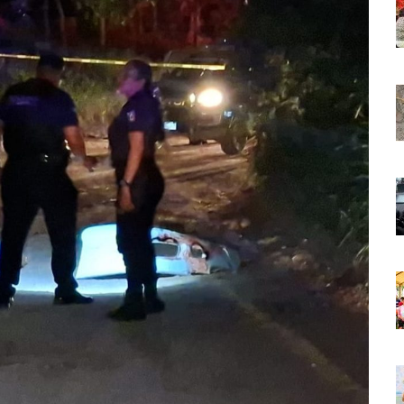
 Países Será Visible Este Fenómeno?
Los “cajos” Durante Su Cruce Por Vialidades De Nuevo Nayarit
aída En Ocupación Hotelera En Mayo, Junio Y Julio
en Tras Viajar A Puerto Vallarta Por Una Oferta De Trabajo
 Para Puerto Vallarta Ante La Virgen De Guadalupe
gia Nacional Para Sembrar 6.6 Millones De Árboles
o Virtual De Un Menor De 13 Años En Puerto Vallarta
ncabezan Las Principales Causas De Enfermedad En Jalisco
La Cultura En Mascota Con Nuevo Auditorio
e Los Archivos Municipales En Puerto Vallarta
 Combate Al CJNG Con Nuevos Cargos Y Objetivos Prioritarios
lmenares Márquez, Desaparecido En Puerto Vallarta
r Sustento Legal De Las Descargas Residuales Al Mar
ergencia Ambiental Por Incendios Históricos
stadio De Tritones Vallarta; Será Financiado Por Privados
 En Puerto Vallarta, ¿para Quiénes Aplica Y Cómo Tramitarlas?