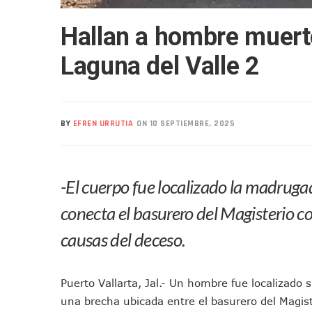
Mueren Cuatro Personas Tr
Hallan a hombre muerto
Bruno Blancas Lleva El Mens
Liberan 180 Crías De Iguana 
Laguna del Valle 2
Puerto Vallarta Participa 
Ofrecerán Asesoría Jurídica
Juan Solís E Iris Torres Busc
BY
EFREN URRUTIA
ON 10 SEPTIEMBRE, 2025
Realizan Operativo Preventi
Arquitecto Luis Munguía Rec
Semana Lluviosa Para Puert
-El cuerpo fue localizado la madruga
Voces Del Orgullo Distingu
Partido Verde Conforma Su 1
conecta el basurero del Magisterio co
Buques Mexicanos Parten A
causas del deceso.
Nuevo Transporte Eléctrico 
En Vallarta, Todos Los Cam
Puerto Vallarta, Jal.- Un hombre fue localizado
Centro De Autismo Es Un Par
una brecha ubicada entre el basurero del Magiste
Lluvias Y Oleaje Elevado Ma