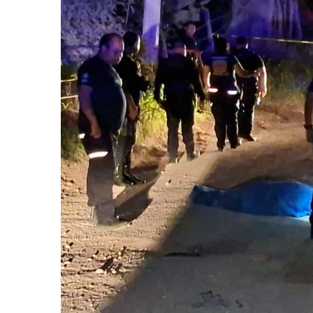
Eclipse Solar 2026: ¿En Qué
Habitante Pide Proteger A 
Coparmex Vallarta Reporta C
Violeta Y Melissa Desaparec
Juan Calderón Pide Oración
Jalisco Se Integra A Estrate
Frustran Presunto Secuestr
Infecciones Respiratorias E
SIOP Moderniza La Casa De 
Van Por La Reorganización D
Estados Unidos Endurece Su
Buscan A Wilber Armando Co
Melissa Madero Exige Aclara
Washington Enfrenta Una Em
Avanza Plan Para Construir E
Nuevas Concesiones De Taxis