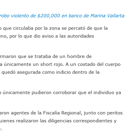
sco Renueva Su Dirigencia Rumbo A 2027
as Morena Y Juan Carlos Castro
robo violento de $200,000 en banco de Marina Vallarta
el Comité Nacional Del PAN
 que circulaba por la zona se percató de que la
 Intelectual Del Homicidio De Carlos Manzo
o, por lo que dio aviso a las autoridades
 “El Laberinto Del Fauno”, A Los 62 Años
e La Semar Por Investigación Por Huachicol Fiscal
nfirmaron que se trataba de un hombre de
emodelar Urgencias Del Hospital 42 De Puerto Vallarta
 únicamente un short rojo. A un costado del cuerpo
 Centro Regional De Autismo En Puerto Vallarta
l quedó asegurada como indicio dentro de la
u Promoción En California Con Seminarios Turísticos
ipal Hipótesis Por La Muerte De Dos Jóvenes En El Río Ameca
ará El Sistema De Electromovilidad En Puerto Vallarta
o únicamente pudieron corroborar que el individuo ya
ciar A 100 Familias De Puerto Vallarta
Defensa Del Agua De Calidad En La Zona Metropolitana De Guadalajara
ron agentes de la Fiscalía Regional, junto con peritos
es Tovar Eleva A 4 Cuerpos Encontrados En El Río
quienes realizaron las diligencias correspondientes y
a Premiación Nacional De La Liga Premier FMF
.
tos De Familias En Las Paseadas De Las Palmas 2026