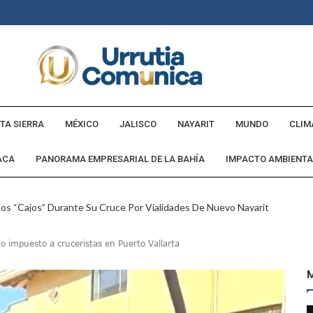
TA SIERRA
MÉXICO
JALISCO
NAYARIT
MUNDO
CLIM
ACA
PANORAMA EMPRESARIAL DE LA BAHÍA
IMPACTO AMBIENTA
Los “cajos” Durante Su Cruce Por Vialidades De Nuevo Nayarit
aída En Ocupación Hotelera En Mayo, Junio Y Julio
en Tras Viajar A Puerto Vallarta Por Una Oferta De Trabajo
o impuesto a cruceristas en Puerto Vallarta
 Para Puerto Vallarta Ante La Virgen De Guadalupe
gia Nacional Para Sembrar 6.6 Millones De Árboles
o Virtual De Un Menor De 13 Años En Puerto Vallarta