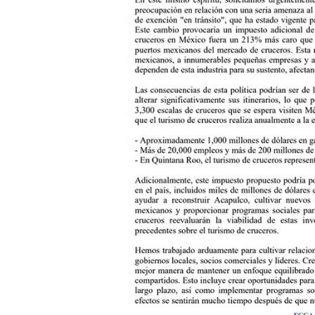
Asesinan En Oaxaca Al Perio
Detienen A Cuatro Hombres
Yussara Canales Pide Trans
Adultos Mayores De Ixtapa
Mujeres Recorren Calles De 
Bruno Blancas Convoca A Mes
CUCosta E IMSS Nayarit Ava
Videos De Presunto Convoy
Playa Las Cocinas: Retiran
Dr. Álvarez Zayas Dirige Pl
Por Desaparición Forzada, E
“El Mayo” Zambada Es Conde
Orgullo Vallartense: Zhoem
Brigada Forense Brindará A
Vecinos De Vallarta 500 Exp
Pelea De Extranjera Durante