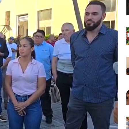
ncabezan Las Principales Causas De Enfermedad En Jalisco
La Cultura En Mascota Con Nuevo Auditorio
e Los Archivos Municipales En Puerto Vallarta
 Combate Al CJNG Con Nuevos Cargos Y Objetivos Prioritarios
lmenares Márquez, Desaparecido En Puerto Vallarta
r Sustento Legal De Las Descargas Residuales Al Mar
ergencia Ambiental Por Incendios Históricos
stadio De Tritones Vallarta; Será Financiado Por Privados
 En Puerto Vallarta, ¿para Quiénes Aplica Y Cómo Tramitarlas?
as Explosión De Una Pipa En Tlaquepaque (VIDEO)
aje De La Cuarta Transformación A Puerto Vallarta Y Tomatlán
Verde En El Estero El Salado Por Su 26 Aniversario
En Los PriceAgencies Awards 2026 En Ciudad De México
 Gratuita En Puerto Vallarta Para Emprendedores Y Ciudadanía
an Integrar La Planilla Del PAN Vallarta Para El 2027
vo En Seis Colonias Del Centro De Puerto Vallarta