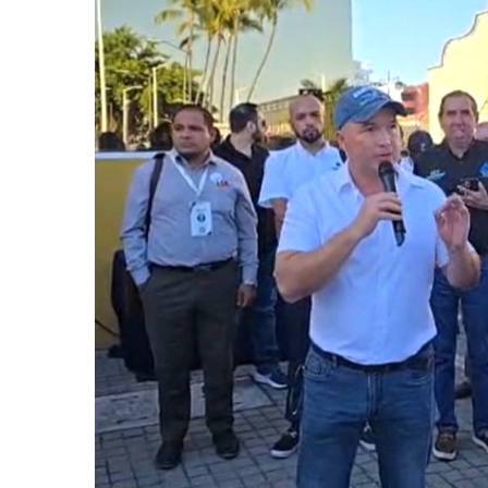
Infecciones Respiratorias E
SIOP Moderniza La Casa De 
Van Por La Reorganización D
Estados Unidos Endurece Su
Buscan A Wilber Armando Co
Melissa Madero Exige Aclara
Washington Enfrenta Una Em
Avanza Plan Para Construir E
Nuevas Concesiones De Taxis
Mueren Cuatro Personas Tr
Bruno Blancas Lleva El Mens
Liberan 180 Crías De Iguana 
Puerto Vallarta Participa 
Ofrecerán Asesoría Jurídica
Juan Solís E Iris Torres Busc
Realizan Operativo Preventi