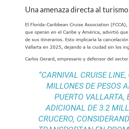
En Abril 2027 Terminarán El
Una amenaza directa al turismo
Puerto Vallarta Fortalece S
Accidente En Un RZR, Princ
El Florida-Caribbean Cruise Association (FCCA),
Este Viernes, Lemus Inaugur
que operan en el Caribe y América, advirtió qu
Nidos De Lluvia Busca Benefi
de sus itinerarios. Esto implicaría la cancelac
Morena Cierra Filas Por La 
Vallarta en 2025, dejando a la ciudad sin los in
Hallazgo De Yareli Colmenar
Regresa A Puerto Vallarta L
Carlos Gerard, empresario y defensor del sector
Ra Aguilar Acompaña A Cien
“CARNIVAL CRUISE LINE
Oleaje Y Riesgo Por Cocodri
“Kato” Supera El Abandono 
MILLONES DE PESOS A
México Necesitaba 600 Mil 
PUERTO VALLARTA,
Poderoso Terremoto Destru
ADICIONAL DE 3.2 MI
Munguía Es El Sexto Mejor A
ATM Incorpora 20 Nuevos Ca
CRUCERO, CONSIDERAND
Colectivos Piden A Lemus Má