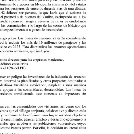
dista Francisco Alejandro Leyva Aguilar
 Armados En Bucerías; Aseguran Armas Y “poncha Llantas”
parencia Sobre Nuevo Vertedero En Tepatitlán
 Tendrán Una “Casa De Día” Renovada
Ixtapa Para Identificar Problemas De Seguridad Y Movilidad
a De Análisis Para La Conservación Del Estero El Salado
nzan En Acuerdos Para Ampliar La Formación Clínica De Estudiantes
 Armado Desatan Operativo En Puerto Vallarta
 Concesión Y Anuncian Plan De Restauración Ambiental
an De Salud Animal Y Prevención Del Dengue En Tomatlán
xpolicías De Nayarit Enfrentarán Proceso Penal
nado A Morir En Prisión En Estados Unidos
í Luévanos Competirá En El Panamericano De Esgrima
tención A Familias De Personas Desaparecidas En Tapalpa
onen Queja De Vialidades A Juan Carlos Castro
 Función De “La Odisea” En Puerto Vallarta Se Vuelve Viral