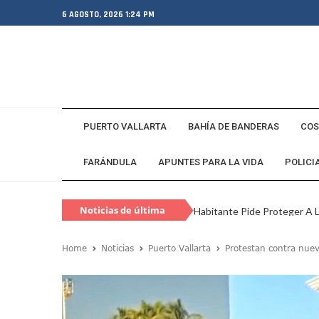
6 AGOSTO, 2026 1:24 PM
PUERTO VALLARTA
BAHÍA DE BANDERAS
COS
FARÁNDULA
APUNTES PARA LA VIDA
POLICI
Habitante Pide Proteger A 
Noticias de última
Coparmex Vallarta Reporta C
hora
Violeta Y Melissa Desaparec
Home
Noticias
Puerto Vallarta
Protestan contra nuev
Juan Calderón Pide Oración
Jalisco Se Integra A Estrate
Frustran Presunto Secuestr