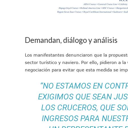
Joven Esgrimista De Puerto 
Llegan Camiones “oruga” A 
Coordinan Operativo Para L
Monzón Mexicano Causará Ll
Acusado De Homicidio En El
Demandan, diálogo y análisis
Descartan Riesgo De Tsunam
Donald Trump Asistirá A La 
Los manifestantes denunciaron que la propuesta 
Retiran 10 Toneladas De Ma
sector turístico y naviero. Por ello, pidieron a
Arranca Copa México De Cl
negociación para evitar que esta medida se im
Munguía Analiza Pedir 100 
Bomberas De Vallarta Asisti
“NO ESTAMOS EN CONTR
Región Sanitaria VIII Acti
EXIGIMOS QUE SEAN JU
Asesinan A Regidora De Te
LOS CRUCEROS, QUE SO
Recuperan Seis Vehículos 
SEP Asigna Escuelas Para El
INGRESOS PARA NUEST
Tráfico Aéreo Cae En Puerto