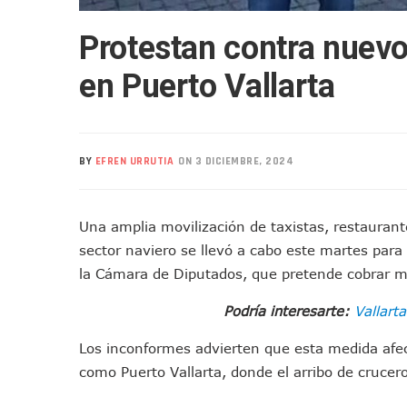
Arquitecto Luis Munguía Rec
Semana Lluviosa Para Puert
Protestan contra nuevo
Voces Del Orgullo Distingu
en Puerto Vallarta
Partido Verde Conforma Su 1
Buques Mexicanos Parten A
Nuevo Transporte Eléctrico 
En Vallarta, Todos Los Cam
BY
EFREN URRUTIA
ON 3 DICIEMBRE, 2024
Centro De Autismo Es Un Par
Lluvias Y Oleaje Elevado Ma
Una amplia movilización de taxistas, restauran
Jóvenes En Movimiento Jali
sector naviero se llevó a cabo este martes par
En PV Encabezan Preferenci
la Cámara de Diputados, que pretende cobrar má
Pancho López; En La Mira D
Podría interesarte:
Vallart
Cae El “R1”, Presunto Autor
Muere Manolo Solo, Actor De
Los inconformes advierten que esta medida afec
Citan A Siete Integrantes D
como Puerto Vallarta, donde el arribo de crucer
IMSS Invierte 12.6 MDP En R