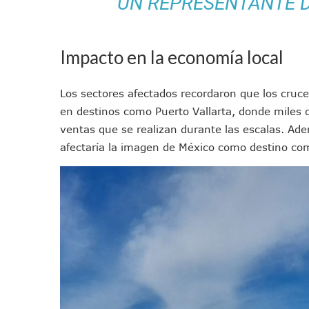
UN REPRESENTANTE 
SAT Lleva Su Oficina Móvil A
Mediante Asambleas Informa
IMSS Rehabilitará Infraestr
Impacto en la economía local
Puerto Vallarta Se Suma A S
Retiran Cacharros De 30 Pun
Los sectores afectados recordaron que los cruc
Movimiento Ciudadano Capaci
en destinos como Puerto Vallarta, donde miles de
Hospital Civil De La Costa I
ventas que se realizan durante las escalas. Ade
Fechas Y Sedes De Las Jorn
afectaría la imagen de México como destino com
Accidente Fatal En La Autop
Ra Aguilar Fortalece La Tr
Aparecen Vivos Los Tres Es
Tras Caer Ante Inglaterra, 
Dictan Prisión Preventiva A 
Juan Carlos Castro Visitó La
Puente Amado Nervo Avanza 
C5 Jalisco Recupera Vehícul