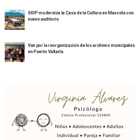
Sigue El Programa De Bacheo En Puerto Vallarta
Localizan A Menor Extraviada En La Nueva Central De Aut
SIOP moderniza la Casa de la Cultura en Mascota con
Alumnos De “La Pesquera” Se Intoxican Tras Consumir Clo
nuevo auditorio
Bruno Blancas Destaca Avances Legislativos Aprobados En
¡Qué Horror! Buscan Posible Fosa Clandestina En El Patio D
Melissa Madero Denuncia Despido De Su Personal Por Pres
Van por la reorganización de los archivos municipales
Puerto Vallarta Presente En El Anuncio Del Plan Integral D
en Puerto Vallarta
Miércoles De Ceniza: ¿Qué Significa La Cruz Que Se Pone E
Quiso Matar A Un Anciano Con Parkinson En Puerto Vallart
¡El Pitillal Vive Su Primera Feria Del Libro!
Quema Controlada En Atenguillo Busca Minimizar Riesgo D
Marx Arriaga Abandona Oficinas De La SEP Tras 100 Horas
100 Pacientes Oncológicos Piden No Cambiar A Enfermeros
“Paseo De La Fama” En Vallarta Genera Dudas Tras Visita De
Air Canadá Anuncia Vuelo Directo Entre Guadalajara Y Mon
Hay 507 Personas Desaparecidas En Puerto Vallarta
Gobierno De Lemus Abre Oficina Especializada En Personas
Anexo De Ixtapa Privaría Ilegalmente De Personas, Acusa C
Puerto Vallarta Acompaña En La Despedida Fúnebre Del Do
Puerto Vallarta Registra Más Ballenas Que Nunca Este 2