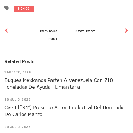
Peritajes Buscan Esclarecer Muerte De Regidora De Cabo 
MÉXICO
IDEFT Y Hotel De Puerto Vallarta Acuerdan Programa Para C
PAN Vallarta Distribuye 40 Paquetes De Artículos De Prim
No Ha Pasado La Basura En 6 Días En La Colonia Villas Uni
Convocan A Exposición Fotográfica Sobre El “domingo Negr
PREVIOUS
NEXT POST
Temporal De Lluvias Mantienen En Alerta A Vallarta; Llam
POST
Ra Aguilar Recorre Rancho Nácar, Ojos De Agua Y Lomas De
Caen Más De 100 Personas Durante Operativo “Salvando V
Impulsa Juan Carlos Castro Almaguer Jornada Médica Grat
Related Posts
Indigentes Se Apoderan De Las Bancas Del Hospital Regiona
Vallarta: Aseguran Casi 200 Motocicletas En Operativos V
1 AGOSTO, 2026
INFONAVIT Ampliará Horario De Atención En Bahía De Ba
Buques Mexicanos Parten A Venezuela Con 718
Urrutia Comunica Se Encuentra En Pausa Por Crecimiento
Toneladas De Ayuda Humanitaria
Héctor Santana Anuncia Inspecciones Nocturnas A Motocic
Nayarit, Jalisco Y Otros 6 Estados Suspenden Clases Este 
30 JULIO, 2026
Puerto Vallarta Suspende La Recolección De La Basura Est
Reporte Preliminar De Afectaciones, Según El Gobierno Mun
Cae El “R1”, Presunto Autor Intelectual Del Homicidio
Canaco Servytur Puerto Vallarta Pide Evitar La Rapiña En N
De Carlos Manzo
Localizan 19 Vehículos Calcinados En Bahía De Banderas 
Reportan Al Menos 60 Negocios Incendiados En Puerto Vall
30 JULIO, 2026
Coparmex Pide Reforzar Seguridad Tras Jornada De Violenci