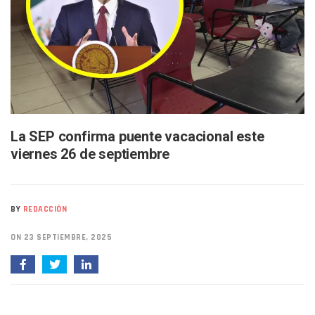
Arquitecto Luis Munguía Reconoce La Labor Del Personal De
Semana Lluviosa Para Puerto Vallarta Con Tormentas Y Am
Voces Del Orgullo Distingue A Referentes De La Comunida
Partido Verde Conforma Su 12.º “Ejército Del Verde” En L
Buques Mexicanos Parten A Venezuela Con 718 Toneladas
Nuevo Transporte Eléctrico En Puerto Vallarta: Rutas, Hora
En Vallarta, Todos Los Camiones Deben De Tener Aire Aco
Centro De Autismo Es Un Parteaguas Para Vallarta Y Jalisc
Lluvias Y Oleaje Elevado Marcarán El Fin De Semana En Pue
La SEP confirma puente vacacional este
Jóvenes En Movimiento Jalisco Renueva Su Dirigencia Ru
viernes 26 de septiembre
En PV Encabezan Preferencias Morena Y Juan Carlos Cast
Pancho López; En La Mira Del Comité Nacional Del PAN
Cae El “R1”, Presunto Autor Intelectual Del Homicidio De 
Muere Manolo Solo, Actor De “El Laberinto Del Fauno”, A L
BY
REDACCIÓN
Citan A Siete Integrantes De La Semar Por Investigación Por
IMSS Invierte 12.6 MDP En Remodelar Urgencias Del Hospita
ON 23 SEPTIEMBRE, 2025
En Abril 2027 Terminarán El Centro Regional De Autismo En
Puerto Vallarta Fortalece Su Promoción En California Con 
Accidente En Un RZR, Principal Hipótesis Por La Muerte D
Este Viernes, Lemus Inaugurará El Sistema De Electromovil
Nidos De Lluvia Busca Beneficiar A 100 Familias De Puerto 