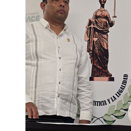
Coparmex Vallarta Reporta C
Violeta Y Melissa Desaparec
Juan Calderón Pide Oración
Jalisco Se Integra A Estrate
Frustran Presunto Secuestr
Infecciones Respiratorias E
SIOP Moderniza La Casa De 
Van Por La Reorganización D
Estados Unidos Endurece Su
Buscan A Wilber Armando Co
Melissa Madero Exige Aclara
Washington Enfrenta Una Em
Avanza Plan Para Construir E
Nuevas Concesiones De Taxis
Mueren Cuatro Personas Tr
Bruno Blancas Lleva El Mens