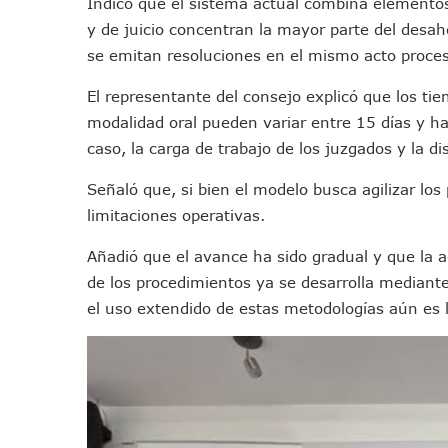
Indicó que el sistema actual combina elementos 
México Necesitaba 600 Mil 
y de juicio concentran la mayor parte del desah
Poderoso Terremoto Destru
se emitan resoluciones en el mismo acto proces
Munguía Es El Sexto Mejor A
El representante del consejo explicó que los tie
ATM Incorpora 20 Nuevos Ca
modalidad oral pueden variar entre 15 días y h
Colectivos Piden A Lemus Má
caso, la carga de trabajo de los juzgados y la di
Avenida Federación En Puer
Caída De “El Mencho” Elevó 
Señaló que, si bien el modelo busca agilizar lo
Mercado Vallarta Incluye Re
limitaciones operativas.
Morenistas Imparten Taller 
Añadió que el avance ha sido gradual y que la a
CEDHJ Señala Violaciones A
de los procedimientos ya se desarrolla mediant
Ayutla Bajo Investigación T
el uso extendido de estas metodologías aún es 
Maleza Crece En Camellones 
Lluvias E Inundaciones No D
Bruno Blancas Reúne A Espec
Entregan Aparato Auditivo A
Juan Carlos Castro Realiza 