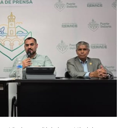
 Generar Oleaje Elevado En La Costa De Jalisco
te Verano Puede Costar Hasta 22 Mil 677 Pesos
Cocodrilos En Playas De Puerto Vallarta
Al Diputado Federal Bruno Blancas
en A Juan Carlos Castro
dista Francisco Alejandro Leyva Aguilar
 Armados En Bucerías; Aseguran Armas Y “poncha Llantas”
parencia Sobre Nuevo Vertedero En Tepatitlán
 Tendrán Una “Casa De Día” Renovada
Ixtapa Para Identificar Problemas De Seguridad Y Movilidad
a De Análisis Para La Conservación Del Estero El Salado
nzan En Acuerdos Para Ampliar La Formación Clínica De Estudiantes
 Armado Desatan Operativo En Puerto Vallarta
 Concesión Y Anuncian Plan De Restauración Ambiental
an De Salud Animal Y Prevención Del Dengue En Tomatlán
xpolicías De Nayarit Enfrentarán Proceso Penal