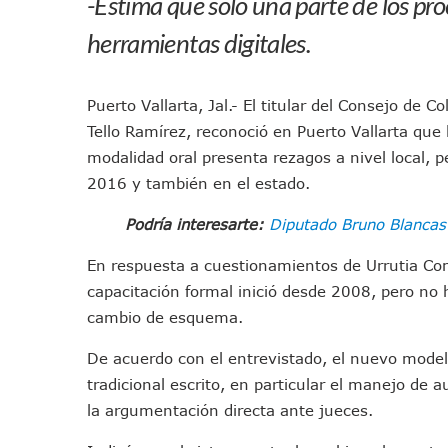
-Estima que solo una parte de los pro
Pancho López; En La Mira D
herramientas digitales.
Cae El “R1”, Presunto Autor
Muere Manolo Solo, Actor De
Citan A Siete Integrantes D
Puerto Vallarta, Jal.- El titular del Consejo de C
IMSS Invierte 12.6 MDP En R
Tello Ramírez, reconoció en Puerto Vallarta que 
modalidad oral presenta rezagos a nivel local, p
En Abril 2027 Terminarán El
2016 y también en el estado.
Puerto Vallarta Fortalece S
Accidente En Un RZR, Princ
Podría interesarte:
Diputado Bruno Blancas s
Este Viernes, Lemus Inaugur
En respuesta a cuestionamientos de Urrutia Com
Nidos De Lluvia Busca Benefi
capacitación formal inició desde 2008, pero no h
Morena Cierra Filas Por La 
cambio de esquema.
Hallazgo De Yareli Colmenar
Regresa A Puerto Vallarta L
De acuerdo con el entrevistado, el nuevo modelo
Ra Aguilar Acompaña A Cien
tradicional escrito, en particular el manejo de a
Oleaje Y Riesgo Por Cocodri
la argumentación directa ante jueces.
“Kato” Supera El Abandono 