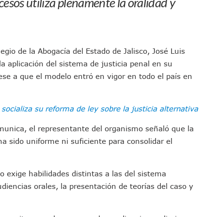
cesos utiliza plenamente la oralidad y
el Comité Nacional Del PAN
 Intelectual Del Homicidio De Carlos Manzo
 “El Laberinto Del Fauno”, A Los 62 Años
e La Semar Por Investigación Por Huachicol Fiscal
olegio de la Abogacía del Estado de Jalisco, José Luis
emodelar Urgencias Del Hospital 42 De Puerto Vallarta
la aplicación del sistema de justicia penal en su
ese a que el modelo entró en vigor en todo el país en
 Centro Regional De Autismo En Puerto Vallarta
u Promoción En California Con Seminarios Turísticos
ipal Hipótesis Por La Muerte De Dos Jóvenes En El Río Ameca
ocializa su reforma de ley sobre la justicia alternativa
ará El Sistema De Electromovilidad En Puerto Vallarta
unica, el representante del organismo señaló que la
ciar A 100 Familias De Puerto Vallarta
a sido uniforme ni suficiente para consolidar el
Defensa Del Agua De Calidad En La Zona Metropolitana De Guadalajara
es Tovar Eleva A 4 Cuerpos Encontrados En El Río
a Premiación Nacional De La Liga Premier FMF
 exige habilidades distintas a las del sistema
tos De Familias En Las Paseadas De Las Palmas 2026
udiencias orales, la presentación de teorías del caso y
los Mantienen Restricciones En Playas De Puerto Vallarta
Y Comienza Una Nueva Vida Con Una Familia