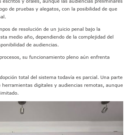
escritos y orales, aunque las audiencias preliminares
Empleos; Solo Generó 262 Mil En Seis Meses: Coparmex
ogo de pruebas y alegatos, con la posibilidad de que
ye Edificios Y Puentes En Japón (VIDEOS)
al.
lcalde De Jalisco, Según Statistical Research Corporation
mpos de resolución de un juicio penal bajo la
miones Al Corredor Bahía De Banderas–Puerto Vallarta
asta medio año, dependiendo de la complejidad del
s Ministerios Públicos Para Puerto Vallarta
sponibilidad de audiencias.
to Vallarta Registra 80% De Avance En Su Construcción
Percepción De Inseguridad En Puerto Vallarta
s procesos, su funcionamiento pleno aún enfrenta
úne A Emprendedores Locales En La Isla Shopping Village
En Puerto Vallarta
dopción total del sistema todavía es parcial. Una parte
 Derechos De Víctima De Abuso Sexual En Preescolar
e herramientas digitales y audiencias remotas, aunque
ras Reporte De Posible Crematorio Clandestino
limitado.
De La Principal Avenida Turística De Puerto Vallarta
etienen El Transporte Público En Puerto Vallarta
ialistas Para Analizar La Conservación Del Estero El Salado
 Don Juan Ramírez En Puerto Vallarta
Asamblea Informativa En La Colonia Bobadilla