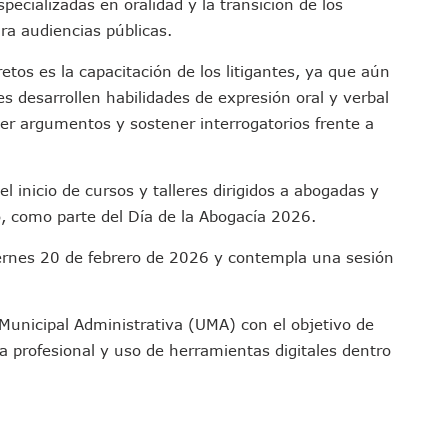
ecializadas en oralidad y la transición de los
nado A Morir En Prisión En Estados Unidos
ra audiencias públicas.
í Luévanos Competirá En El Panamericano De Esgrima
etos es la capacitación de los litigantes, ya que aún
tención A Familias De Personas Desaparecidas En Tapalpa
s desarrollen habilidades de expresión oral y verbal
onen Queja De Vialidades A Juan Carlos Castro
er argumentos y sostener interrogatorios frente a
 Función De “La Odisea” En Puerto Vallarta Se Vuelve Viral
Vallarta Asegura Lugar En El Panamericano De Lima
Puerto Vallarta Con Capacidad Para 130 Pasajeros C/u
l inicio de cursos y talleres dirigidos a abogadas y
as Tradicionales Paseadas 2026 De Las Palmas
co, como parte del Día de la Abogacía 2026.
uvias Muy Fuertes En Jalisco Y Otros Estados
ernes 20 de febrero de 2026 y contempla una sesión
 Tuito Permanecerá Un Año En Prisión Preventiva
i Para Puerto Vallarta Tras Sismo De 7.4 En Chiapas
 Municipal Administrativa (UMA) con el objetivo de
Final Del Mundial 2026 Entre España Y Argentina
ica profesional y uso de herramientas digitales dentro
croalga En Playa De Guayabitos; Investigan Origen Del Fenómeno
avados Zapopan 2026 En El Centro Acuático
MDP De Adelanto De Participaciones, ¿para Qué?
rán A Simposio Internacional De Capacitación En Querétaro