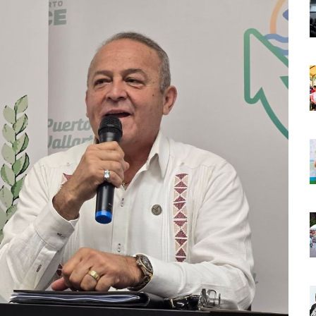
aída En Ocupación Hotelera En Mayo, Junio Y Julio
en Tras Viajar A Puerto Vallarta Por Una Oferta De Trabajo
 Para Puerto Vallarta Ante La Virgen De Guadalupe
gia Nacional Para Sembrar 6.6 Millones De Árboles
o Virtual De Un Menor De 13 Años En Puerto Vallarta
ncabezan Las Principales Causas De Enfermedad En Jalisco
La Cultura En Mascota Con Nuevo Auditorio
e Los Archivos Municipales En Puerto Vallarta
 Combate Al CJNG Con Nuevos Cargos Y Objetivos Prioritarios
lmenares Márquez, Desaparecido En Puerto Vallarta
r Sustento Legal De Las Descargas Residuales Al Mar
ergencia Ambiental Por Incendios Históricos
stadio De Tritones Vallarta; Será Financiado Por Privados
 En Puerto Vallarta, ¿para Quiénes Aplica Y Cómo Tramitarlas?
as Explosión De Una Pipa En Tlaquepaque (VIDEO)
aje De La Cuarta Transformación A Puerto Vallarta Y Tomatlán