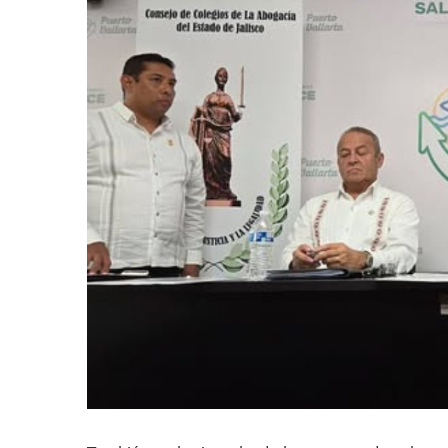
Huracán En Formación Podría
Viajar A Puerto Vallarta Es
Buscan Reducir Riesgos Por 
Plantean “Ley Don Juanito” 
Vecinos De La Playita Recib
Asesinan En Oaxaca Al Perio
Detienen A Cuatro Hombres
Yussara Canales Pide Trans
Adultos Mayores De Ixtapa
Mujeres Recorren Calles De 
Bruno Blancas Convoca A Mes
CUCosta E IMSS Nayarit Ava
Videos De Presunto Convoy
Playa Las Cocinas: Retiran
Dr. Álvarez Zayas Dirige Pl
Por Desaparición Forzada, E