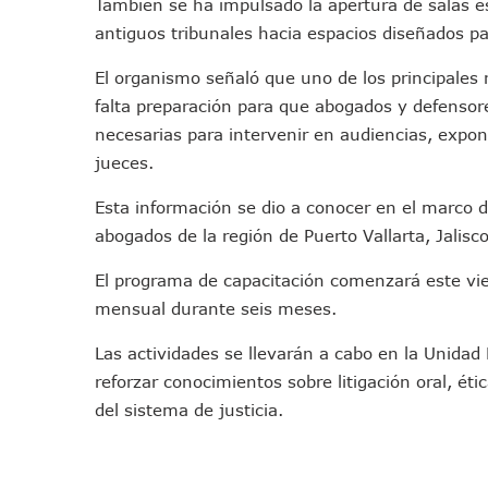
También se ha impulsado la apertura de salas esp
“El Mayo” Zambada Es Conde
antiguos tribunales hacia espacios diseñados pa
Orgullo Vallartense: Zhoem
El organismo señaló que uno de los principales r
Brigada Forense Brindará A
falta preparación para que abogados y defensore
Vecinos De Vallarta 500 Exp
necesarias para intervenir en audiencias, expon
Pelea De Extranjera Durante
jueces.
Joven Esgrimista De Puerto 
Llegan Camiones “oruga” A 
Esta información se dio a conocer en el marco de
Coordinan Operativo Para L
abogados de la región de Puerto Vallarta, Jalis
Monzón Mexicano Causará Ll
El programa de capacitación comenzará este vi
Acusado De Homicidio En El
mensual durante seis meses.
Descartan Riesgo De Tsunam
Las actividades se llevarán a cabo en la Unidad
Donald Trump Asistirá A La 
reforzar conocimientos sobre litigación oral, ét
Retiran 10 Toneladas De Ma
del sistema de justicia.
Arranca Copa México De Cl
Munguía Analiza Pedir 100 
Bomberas De Vallarta Asisti