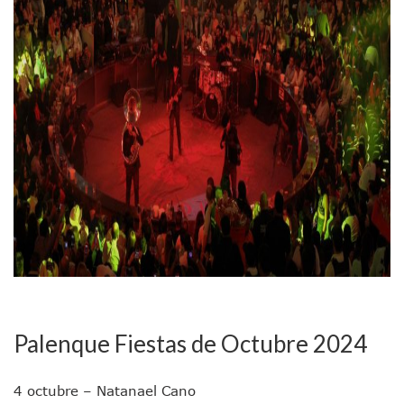
Aparecen Vivos Los Tres Estudiantes Desaparecidos De Gu
Tras Caer Ante Inglaterra, México Recibe Multa Económica
Dictan Prisión Preventiva A Exdirector De Pemex Por Presun
Juan Carlos Castro Visitó La Colonia Cristóbal Colón
Puente Amado Nervo Avanza En Un 80%, ¿se Abrirá Este Ju
C5 Jalisco Recupera Vehículo Robado De Puerto Vallarta En
Lamenta Demolición De Finca Tradicional El Colegio De Arq
Genera Críticas La Compra De 35 Nuevas Patrullas Para Pue
Alejandro, Julión Y Alfredito Darán Magna Serenata En La 
Bloquean Acceso A Lancheros Y Pescadores En El Estero;
Recuerdan Contingencia Del Marigalante Con Reconocimi
Vallarta Destaca En Competitividad Urbana Por Turismo, F
Peritajes Buscan Esclarecer Muerte De Regidora De Cabo 
IDEFT Y Hotel De Puerto Vallarta Acuerdan Programa Para C
PAN Vallarta Distribuye 40 Paquetes De Artículos De Prim
No Ha Pasado La Basura En 6 Días En La Colonia Villas Uni
Convocan A Exposición Fotográfica Sobre El “domingo Negr
Palenque Fiestas de Octubre 2024
Temporal De Lluvias Mantienen En Alerta A Vallarta; Llam
Ra Aguilar Recorre Rancho Nácar, Ojos De Agua Y Lomas De
Caen Más De 100 Personas Durante Operativo “Salvando V
4 octubre – Natanael Cano
Impulsa Juan Carlos Castro Almaguer Jornada Médica Grat