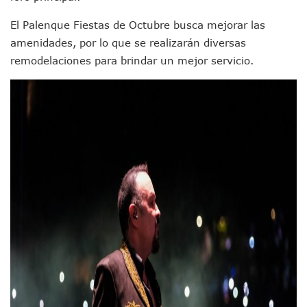
Munguía Es El Sexto Mejor Alcalde De Jalisco, Según Statis
ATM Incorpora 20 Nuevos Camiones Al Corredor Bahía De 
El Palenque Fiestas de Octubre busca mejorar las
Colectivos Piden A Lemus Más Ministerios Públicos Para Pu
amenidades, por lo que se realizarán diversas
Avenida Federación En Puerto Vallarta Registra 80% De A
remodelaciones para brindar un mejor servicio.
Caída De “El Mencho” Elevó Percepción De Inseguridad En 
Mercado Vallarta Incluye Reúne A Emprendedores Locales E
Morenistas Imparten Taller En Puerto Vallarta
CEDHJ Señala Violaciones A Derechos De Víctima De Abuso
Ayutla Bajo Investigación Tras Reporte De Posible Cremato
Maleza Crece En Camellones De La Principal Avenida Turíst
Lluvias E Inundaciones No Detienen El Transporte Público E
Bruno Blancas Reúne A Especialistas Para Analizar La Cons
Entregan Aparato Auditivo A Don Juan Ramírez En Puerto Va
Juan Carlos Castro Realiza Asamblea Informativa En La Colo
Huracán En Formación Podría Generar Oleaje Elevado En L
Viajar A Puerto Vallarta Este Verano Puede Costar Hasta 2
Buscan Reducir Riesgos Por Cocodrilos En Playas De Puerto
Plantean “Ley Don Juanito” Al Diputado Federal Bruno Blan
Vecinos De La Playita Reciben A Juan Carlos Castro
Asesinan En Oaxaca Al Periodista Francisco Alejandro Leyv