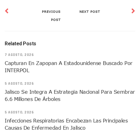
Quiso Matar A Un Anciano Con Parkinson En Puerto Vallart
¡El Pitillal Vive Su Primera Feria Del Libro!
PREVIOUS
NEXT POST
Quema Controlada En Atenguillo Busca Minimizar Riesgo D
POST
Marx Arriaga Abandona Oficinas De La SEP Tras 100 Horas
100 Pacientes Oncológicos Piden No Cambiar A Enfermeros
“Paseo De La Fama” En Vallarta Genera Dudas Tras Visita De
Related Posts
Air Canadá Anuncia Vuelo Directo Entre Guadalajara Y Mon
Hay 507 Personas Desaparecidas En Puerto Vallarta
7 AGOSTO, 2026
Gobierno De Lemus Abre Oficina Especializada En Personas
Capturan En Zapopan A Estadounidense Buscado Por
Anexo De Ixtapa Privaría Ilegalmente De Personas, Acusa C
INTERPOL
Puerto Vallarta Acompaña En La Despedida Fúnebre Del Do
Puerto Vallarta Registra Más Ballenas Que Nunca Este 2
5 AGOSTO, 2026
SEAPAL Tendrá Módulos Itinerantes Para Inscripción A Su
Fin De Semana De San Valentín Impulsa Ventas En Restaura
Jalisco Se Integra A Estrategia Nacional Para Sembrar
Zapopan: Cae Presunto Coordinador De Célula Dedicada A 
6.6 Millones De Árboles
Ponen En Marcha Campaña ‘No Es Lo Que Parece’ Para Pre
Estado Y Municipio Impulsan A Microempresas Vallartens
5 AGOSTO, 2026
Vuelca Camioneta Con Jornaleros Cerca De Talpa De Allen
Infecciones Respiratorias Encabezan Las Principales
Así Protege La Suprema Corte A Dueños De Vehículos Que
Causas De Enfermedad En Jalisco
Fátima Bosh, ¿la Mexicana Renuncia A Su Corona Como M
Un Piloto Captó A Una Presunta Nave Extraterrestre En Co