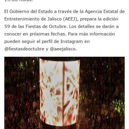
Donald Trump Asistirá A La Final Del Mundial 2026 Entre E
El Gobierno del Estado a través de la Agencia Estatal de
Retiran 10 Toneladas De Macroalga En Playa De Guayabito
Arranca Copa México De Clavados Zapopan 2026 En El Cen
Entretenimiento de Jalisco (AEEJ), prepara la edición
Munguía Analiza Pedir 100 MDP De Adelanto De Participac
59 de las Fiestas de Octubre. Los detalles se darán a
Bomberas De Vallarta Asistirán A Simposio Internacional 
conocer en próximas fechas. Para más información
Región Sanitaria VIII Activa Programa Para Menores Con Di
pueden seguir el perfil de Instagram en
Asesinan A Regidora De Tecate Por Morena Y A Su Esposo
@fiestasdeoctubre y @aeejalisco.
Recuperan Seis Vehículos Con Reporte De Robo Durante O
SEP Asigna Escuelas Para El Ciclo 2026-2027 En Jalisco; 
Tráfico Aéreo Cae En Puerto Vallarta Durante El 2026; Gua
SAT Lleva Su Oficina Móvil A Talpa De Allende Para Realizar
Mediante Asambleas Informativas Juan Carlos Castro Fort
IMSS Rehabilitará Infraestructura De La UMF No. 170 En Pue
Puerto Vallarta Se Suma A Simulacro Estatal Por Bloqueos 
Retiran Cacharros De 30 Puntos En Colonias De Puerto Vall
Movimiento Ciudadano Capacita A Su Estructura Territorial
Hospital Civil De La Costa Inicia Su Construcción En Puerto 
Fechas Y Sedes De Las Jornadas De Adopción De Perros En 
Accidente Fatal En La Autopista Guadalajara–Tepic Deja En
Ra Aguilar Fortalece La Transformación Desde Las Asambl