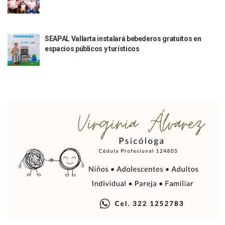
Vallarta Instalará Macromódulos De Vacunación Contra El 
Ruta Del Peregrino: ¿Cuánto Tiempo Se Hace Para Ir A Talp
Libro Revisa Un Siglo De Poesía Escrita En Puerto Vallarta
SEAPAL Vallarta instalará bebederos gratuitos en
RENTAS: La Inflación Artificial De Puerto Vallarta
espacios públicos y turísticos
Sentencian A 100 Años De Prisión A Mujer Por La Desapari
Puerto Vallarta Arranca El 2026 Con Éxito En El Total De Pa
Arranca Programa De Bacheo En Avenidas Clave De Puerto 
Puerto Vallarta Tiene Una De Las Gasolineras Más Caras D
Habrá Toma De ADN Y Entrevistas A Familias De Personas D
Detienen A Extranjero Por Poseer Un Tigre Cachorro En Pu
Regidora Melissa Exige Medidas De Protección “Pulso De V
SEAPAL Reparó 139 Fugas Durante La Semana Del 2 Al 8 De
Rehabilitan Camellones En La Zona Norte De Puerto Vallart
Transporte En Guadalajara Permitirá Pagos Sin Contacto Co
Luis Munguía Respalda A Antonio Arreola Como Nuevo Pre
Construirán El Estadio Metropolitano “El Salado” En Puerto 
Diputado Bruno Blancas Socializa Su Reforma De Ley Sobre L
Bad Bunny Recibe Fuerte Respaldo Latino En El Super Bowl
María Fernanda Arreola Asume La Presidencia De Canaco-S
Munguía Atestigua Toma De Protesta En La 41ª Zona Militar