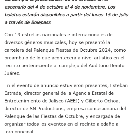
Jóvenes En Movimiento Jalisco Renueva Su Dirigencia Ru
escenario del 4 de octubre al 4 de noviembre.
Los
En PV Encabezan Preferencias Morena Y Juan Carlos Cast
boletos estarán disponibles a partir del lunes 15 de julio
Pancho López; En La Mira Del Comité Nacional Del PAN
a través de Bolepass
Cae El “R1”, Presunto Autor Intelectual Del Homicidio De 
Muere Manolo Solo, Actor De “El Laberinto Del Fauno”, A L
Con 19 estrellas nacionales e internacionales de
Citan A Siete Integrantes De La Semar Por Investigación Por
diversos géneros musicales, hoy se presentó la
IMSS Invierte 12.6 MDP En Remodelar Urgencias Del Hospita
cartelera del Palenque Fiestas de Octubre 2024, como
En Abril 2027 Terminarán El Centro Regional De Autismo En
preámbulo de lo que acontecerá a nivel artístico en el
Puerto Vallarta Fortalece Su Promoción En California Con 
Accidente En Un RZR, Principal Hipótesis Por La Muerte D
recinto perteneciente al complejo del Auditorio Benito
Este Viernes, Lemus Inaugurará El Sistema De Electromovil
Juárez.
Nidos De Lluvia Busca Beneficiar A 100 Familias De Puerto 
Morena Cierra Filas Por La Defensa Del Agua De Calidad En
En el evento de anuncio estuvieron presentes, Esteban
Hallazgo De Yareli Colmenares Tovar Eleva A 4 Cuerpos En
Estrada, director general de la Agencia Estatal de
Regresa A Puerto Vallarta La Premiación Nacional De La L
Entretenimiento de Jalisco (AEEJ) y Gilberto Ochoa,
Ra Aguilar Acompaña A Cientos De Familias En Las Pasead
director de SN Productions, empresa concesionaria del
Oleaje Y Riesgo Por Cocodrilos Mantienen Restricciones En
Palenque de las Fiestas de Octubre, y encargada de
“Kato” Supera El Abandono Y Comienza Una Nueva Vida Co
México Necesitaba 600 Mil Empleos; Solo Generó 262 Mil
organizar todos los eventos en el recinto aledaño al
Poderoso Terremoto Destruye Edificios Y Puentes En Jap
foro principal.