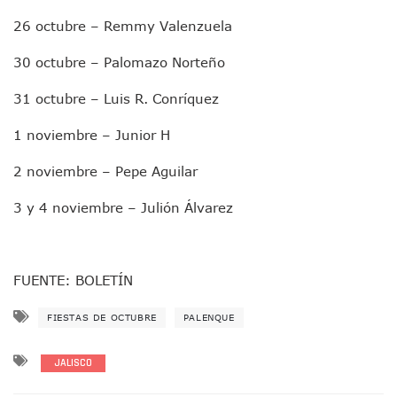
Justicia Penal-Oral Sigue Rezagada A 10 Años De La Entrada
26 octubre – Remmy Valenzuela
Polvo, Ruido, Máquinas… Así Las Obras Inconclusas En El 
Decomisan 4 Toneladas De Droga En Aguas De Manzanillo,
30 octubre – Palomazo Norteño
Incendio En Taller De Vehículos Pesados En San Juan De Lo
Congreso Médico En Puerto Vallarta Dejará Beneficios Soc
31 octubre – Luis R. Conríquez
Estados Unidos Detecta Red Ilícita De Tiempos Compartid
Mueren 8 Personas De Bahía De Banderas En Operativo Na
1 noviembre – Junior H
Personas Therian Convocan A Mega Convivio En Guadalaja
Unirse Vallarta: Horario De Atención De Oficina De Búsq
2 noviembre – Pepe Aguilar
Localizan Y Liberan A Cuatro Personas Que Permanecían I
3 y 4 noviembre – Julión Álvarez
Ola De Calor Alcanzará Su Máximo Este Jueves En Jalisco,
Macro Desfogue De Tuberías Dejará Sin Agua A 150 Colonia
Sigue El Programa De Bacheo En Puerto Vallarta
Localizan A Menor Extraviada En La Nueva Central De Aut
FUENTE: BOLETÍN
Alumnos De “La Pesquera” Se Intoxican Tras Consumir Clo
Bruno Blancas Destaca Avances Legislativos Aprobados En
FIESTAS DE OCTUBRE
PALENQUE
¡Qué Horror! Buscan Posible Fosa Clandestina En El Patio D
Melissa Madero Denuncia Despido De Su Personal Por Pres
JALISCO
Puerto Vallarta Presente En El Anuncio Del Plan Integral D
Miércoles De Ceniza: ¿Qué Significa La Cruz Que Se Pone E