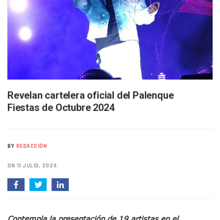
Buscan A Wilber Armando Colmenares Márquez, Desaparec
Melissa Madero Exige Aclarar Sustento Legal De Las Desca
Washington Enfrenta Una Emergencia Ambiental Por Incen
Avanza Plan Para Construir Estadio De Tritones Vallarta; S
Nuevas Concesiones De Taxis En Puerto Vallarta, ¿para Qu
Mueren Cuatro Personas Tras Explosión De Una Pipa En T
Bruno Blancas Lleva El Mensaje De La Cuarta Transformaci
Liberan 180 Crías De Iguana Verde En El Estero El Salado P
Puerto Vallarta Participa En Los PriceAgencies Awards 20
Revelan cartelera oficial del Palenque
Ofrecerán Asesoría Jurídica Gratuita En Puerto Vallarta 
Fiestas de Octubre 2024
Juan Solís E Iris Torres Buscan Integrar La Planilla Del PAN 
Realizan Operativo Preventivo En Seis Colonias Del Centro 
Arquitecto Luis Munguía Reconoce La Labor Del Personal De
Semana Lluviosa Para Puerto Vallarta Con Tormentas Y Am
BY
REDACCIÓN
Voces Del Orgullo Distingue A Referentes De La Comunida
Partido Verde Conforma Su 12.º “Ejército Del Verde” En L
ON 11 JULIO, 2024
Buques Mexicanos Parten A Venezuela Con 718 Toneladas
Nuevo Transporte Eléctrico En Puerto Vallarta: Rutas, Hora
En Vallarta, Todos Los Camiones Deben De Tener Aire Aco
Centro De Autismo Es Un Parteaguas Para Vallarta Y Jalisc
Contempla la presentación de 19 artistas en el
Lluvias Y Oleaje Elevado Marcarán El Fin De Semana En Pue