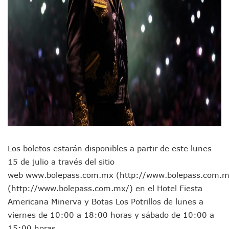
Detienen A Cuatro Hombres Armados En Bucerías; Asegur
Yussara Canales Pide Transparencia Sobre Nuevo Vertedero
Adultos Mayores De Ixtapa Tendrán Una “Casa De Día” Re
Mujeres Recorren Calles De Ixtapa Para Identificar Proble
Bruno Blancas Convoca A Mesa De Análisis Para La Conserv
CUCosta E IMSS Nayarit Avanzan En Acuerdos Para Ampliar
Videos De Presunto Convoy Armado Desatan Operativo En 
Playa Las Cocinas: Retiran Concesión Y Anuncian Plan De 
Dr. Álvarez Zayas Dirige Plan De Salud Animal Y Prevenció
Por Desaparición Forzada, Expolicías De Nayarit Enfrentar
“El Mayo” Zambada Es Condenado A Morir En Prisión En E
Orgullo Vallartense: Zhoemí Luévanos Competirá En El P
Brigada Forense Brindará Atención A Familias De Persona
Vecinos De Vallarta 500 Exponen Queja De Vialidades A Ju
Los boletos estarán disponibles a partir de este lunes
Pelea De Extranjera Durante Función De “La Odisea” En Puer
15 de julio a través del sitio
Joven Esgrimista De Puerto Vallarta Asegura Lugar En El 
web www.bolepass.com.mx (http://www.bolepass.com.m
Llegan Camiones “oruga” A Puerto Vallarta Con Capacidad
(http://www.bolepass.com.mx/) en el Hotel Fiesta
Coordinan Operativo Para Las Tradicionales Paseadas 202
Americana Minerva y Botas Los Potrillos de lunes a
Monzón Mexicano Causará Lluvias Muy Fuertes En Jalisco 
viernes de 10:00 a 18:00 horas y sábado de 10:00 a
Acusado De Homicidio En El Tuito Permanecerá Un Año En 
Descartan Riesgo De Tsunami Para Puerto Vallarta Tras Sis
15:00 horas.