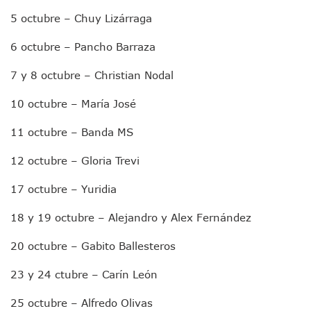
Indigentes Se Apoderan De Las Bancas Del Hospital Regiona
5 octubre – Chuy Lizárraga
Vallarta: Aseguran Casi 200 Motocicletas En Operativos V
6 octubre – Pancho Barraza
INFONAVIT Ampliará Horario De Atención En Bahía De Ba
Urrutia Comunica Se Encuentra En Pausa Por Crecimiento
7 y 8 octubre – Christian Nodal
Héctor Santana Anuncia Inspecciones Nocturnas A Motocic
Nayarit, Jalisco Y Otros 6 Estados Suspenden Clases Este 
10 octubre – María José
Puerto Vallarta Suspende La Recolección De La Basura Est
Reporte Preliminar De Afectaciones, Según El Gobierno Mun
11 octubre – Banda MS
Canaco Servytur Puerto Vallarta Pide Evitar La Rapiña En N
Localizan 19 Vehículos Calcinados En Bahía De Banderas 
12 octubre – Gloria Trevi
Reportan Al Menos 60 Negocios Incendiados En Puerto Vall
Coparmex Pide Reforzar Seguridad Tras Jornada De Violenci
17 octubre – Yuridia
Sin Daños A La Infraestructura Del Aeropuerto De Vallarta,
Estados Unidos Pide A Sus Ciudadanos Resguardarse Si Est
18 y 19 octubre – Alejandro y Alex Fernández
Gobierno De México Confirma Muerte De “El Mencho” Tras 
Evacúan Aeropuerto De Puerto Vallarta Y Air Canada Cance
20 octubre – Gabito Ballesteros
Gobierno De Vallarta Pide No Salir De Casa Y No Abrir Neg
23 y 24 ctubre – Carín León
Reportan Captura Y Muerte De “El Mencho” En Medio De Op
Enfrentamientos Y Narcobloqueos Son Por Operativo En Ta
25 octubre – Alfredo Olivas
Narcobloqueos Causan Pánico Y Tensión En Puerto Vallart