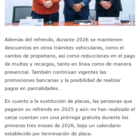
Monzón Mexicano Causará Lluvias Muy Fuertes En Jalisco 
Acusado De Homicidio En El Tuito Permanecerá Un Año En 
Descartan Riesgo De Tsunami Para Puerto Vallarta Tras Sis
Donald Trump Asistirá A La Final Del Mundial 2026 Entre E
Retiran 10 Toneladas De Macroalga En Playa De Guayabito
Además del refrendo, durante 2026 se mantienen
Arranca Copa México De Clavados Zapopan 2026 En El Cen
Munguía Analiza Pedir 100 MDP De Adelanto De Participac
descuentos en otros trámites vehiculares, como el
Bomberas De Vallarta Asistirán A Simposio Internacional 
cambio de propietario, así como reducciones en el pago
Región Sanitaria VIII Activa Programa Para Menores Con Di
de multas y recargos, tanto en línea como de manera
Asesinan A Regidora De Tecate Por Morena Y A Su Esposo
presencial. También continúan vigentes las
Recuperan Seis Vehículos Con Reporte De Robo Durante O
promociones bancarias y la posibilidad de realizar
SEP Asigna Escuelas Para El Ciclo 2026-2027 En Jalisco; 
Tráfico Aéreo Cae En Puerto Vallarta Durante El 2026; Gua
pagos en parcialidades.
SAT Lleva Su Oficina Móvil A Talpa De Allende Para Realizar
En cuanto a la sustitución de placas, las personas que
Mediante Asambleas Informativas Juan Carlos Castro Fort
IMSS Rehabilitará Infraestructura De La UMF No. 170 En Pue
pagaron su refrendo en 2025 y aún no han realizado el
Puerto Vallarta Se Suma A Simulacro Estatal Por Bloqueos 
canje cuentan con una prórroga gratuita durante los
Retiran Cacharros De 30 Puntos En Colonias De Puerto Vall
primeros tres meses de 2026, bajo un calendario
Movimiento Ciudadano Capacita A Su Estructura Territorial
establecido por terminación de placa.
Hospital Civil De La Costa Inicia Su Construcción En Puerto 