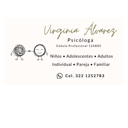
Melissa Madero Denuncia Despido De Su Personal Por Pres
Puerto Vallarta Presente En El Anuncio Del Plan Integral D
Miércoles De Ceniza: ¿Qué Significa La Cruz Que Se Pone E
Quiso Matar A Un Anciano Con Parkinson En Puerto Vallart
¡El Pitillal Vive Su Primera Feria Del Libro!
Quema Controlada En Atenguillo Busca Minimizar Riesgo D
Marx Arriaga Abandona Oficinas De La SEP Tras 100 Horas
100 Pacientes Oncológicos Piden No Cambiar A Enfermeros
“Paseo De La Fama” En Vallarta Genera Dudas Tras Visita De
Air Canadá Anuncia Vuelo Directo Entre Guadalajara Y Mon
Hay 507 Personas Desaparecidas En Puerto Vallarta
Gobierno De Lemus Abre Oficina Especializada En Personas
Anexo De Ixtapa Privaría Ilegalmente De Personas, Acusa C
Puerto Vallarta Acompaña En La Despedida Fúnebre Del Do
Puerto Vallarta Registra Más Ballenas Que Nunca Este 2
SEAPAL Tendrá Módulos Itinerantes Para Inscripción A Su
Fin De Semana De San Valentín Impulsa Ventas En Restaura
Zapopan: Cae Presunto Coordinador De Célula Dedicada A 
Ponen En Marcha Campaña ‘No Es Lo Que Parece’ Para Pre
Estado Y Municipio Impulsan A Microempresas Vallartens
Vuelca Camioneta Con Jornaleros Cerca De Talpa De Allen