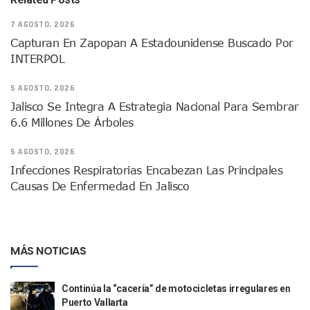
Ra Aguilar Recorre Rancho Nácar, Ojos De Agua Y Lomas De
7 AGOSTO, 2026
Caen Más De 100 Personas Durante Operativo “Salvando V
Capturan En Zapopan A Estadounidense Buscado Por
Impulsa Juan Carlos Castro Almaguer Jornada Médica Grat
INTERPOL
Indigentes Se Apoderan De Las Bancas Del Hospital Regiona
Vallarta: Aseguran Casi 200 Motocicletas En Operativos V
5 AGOSTO, 2026
INFONAVIT Ampliará Horario De Atención En Bahía De Ba
Jalisco Se Integra A Estrategia Nacional Para Sembrar
Urrutia Comunica Se Encuentra En Pausa Por Crecimiento
6.6 Millones De Árboles
Héctor Santana Anuncia Inspecciones Nocturnas A Motocic
Nayarit, Jalisco Y Otros 6 Estados Suspenden Clases Este 
5 AGOSTO, 2026
Puerto Vallarta Suspende La Recolección De La Basura Est
Reporte Preliminar De Afectaciones, Según El Gobierno Mun
Infecciones Respiratorias Encabezan Las Principales
Canaco Servytur Puerto Vallarta Pide Evitar La Rapiña En N
Causas De Enfermedad En Jalisco
Localizan 19 Vehículos Calcinados En Bahía De Banderas 
Reportan Al Menos 60 Negocios Incendiados En Puerto Vall
Coparmex Pide Reforzar Seguridad Tras Jornada De Violenci
Sin Daños A La Infraestructura Del Aeropuerto De Vallarta,
MÁS NOTICIAS
Estados Unidos Pide A Sus Ciudadanos Resguardarse Si Est
Gobierno De México Confirma Muerte De “El Mencho” Tras 
Continúa la “cacería” de motocicletas irregulares en
Evacúan Aeropuerto De Puerto Vallarta Y Air Canada Cance
Puerto Vallarta
Gobierno De Vallarta Pide No Salir De Casa Y No Abrir Neg