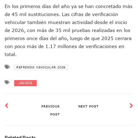
Fechas Y Sedes De Las Jornadas De Adopción De Perros En 
En los primeros días del año ya se han concretado más
Accidente Fatal En La Autopista Guadalajara–Tepic Deja En
de 45 mil sustituciones. Las cifras de verificación
Ra Aguilar Fortalece La Transformación Desde Las Asambl
vehicular también muestran actividad desde el inicio
Aparecen Vivos Los Tres Estudiantes Desaparecidos De Gu
Tras Caer Ante Inglaterra, México Recibe Multa Económica
de 2026, con más de 35 mil pruebas realizadas en los
Dictan Prisión Preventiva A Exdirector De Pemex Por Presun
primeros once días del año, luego de que 2025 cerrara
Juan Carlos Castro Visitó La Colonia Cristóbal Colón
con poco más de 1.17 millones de verificaciones en
Puente Amado Nervo Avanza En Un 80%, ¿se Abrirá Este Ju
total.
C5 Jalisco Recupera Vehículo Robado De Puerto Vallarta En
Lamenta Demolición De Finca Tradicional El Colegio De Arq
REFRENDO VEHICULAR 2026
Genera Críticas La Compra De 35 Nuevas Patrullas Para Pue
Alejandro, Julión Y Alfredito Darán Magna Serenata En La 
JALISCO
Bloquean Acceso A Lancheros Y Pescadores En El Estero;
Recuerdan Contingencia Del Marigalante Con Reconocimi
Vallarta Destaca En Competitividad Urbana Por Turismo, F
Peritajes Buscan Esclarecer Muerte De Regidora De Cabo 
PREVIOUS
NEXT POST
IDEFT Y Hotel De Puerto Vallarta Acuerdan Programa Para C
POST
PAN Vallarta Distribuye 40 Paquetes De Artículos De Prim
No Ha Pasado La Basura En 6 Días En La Colonia Villas Uni
Convocan A Exposición Fotográfica Sobre El “domingo Negr
Related Posts
Temporal De Lluvias Mantienen En Alerta A Vallarta; Llam