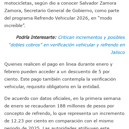
motocicletas, según dio a conocer Salvador Zamora
“Kato” Supera El Abandono Y Comienza Una Nueva Vida Co
México Necesitaba 600 Mil Empleos; Solo Generó 262 Mil
Zamora, Secretario General de Gobierno, como parte
Poderoso Terremoto Destruye Edificios Y Puentes En Jap
del programa Refrendo Vehicular 2026, en “modo
Munguía Es El Sexto Mejor Alcalde De Jalisco, Según Statis
increíble”.
ATM Incorpora 20 Nuevos Camiones Al Corredor Bahía De 
Colectivos Piden A Lemus Más Ministerios Públicos Para Pu
Podría Interesarte:
Critican incrementos y posibles
Avenida Federación En Puerto Vallarta Registra 80% De A
“dobles cobros” en verificación vehicular y refrendo en
Caída De “El Mencho” Elevó Percepción De Inseguridad En 
Jalisco
Mercado Vallarta Incluye Reúne A Emprendedores Locales E
Morenistas Imparten Taller En Puerto Vallarta
Quienes realicen el pago en línea durante enero y
CEDHJ Señala Violaciones A Derechos De Víctima De Abuso
febrero pueden acceder a un descuento de 5 por
Ayutla Bajo Investigación Tras Reporte De Posible Cremato
ciento. Este pago también contempla la verificación
Maleza Crece En Camellones De La Principal Avenida Turíst
Lluvias E Inundaciones No Detienen El Transporte Público E
vehicular, requisito obligatorio en la entidad.
Bruno Blancas Reúne A Especialistas Para Analizar La Cons
De acuerdo con datos oficiales, en la primera semana
Entregan Aparato Auditivo A Don Juan Ramírez En Puerto Va
Juan Carlos Castro Realiza Asamblea Informativa En La Colo
de enero se recaudaron 188 millones de pesos por
Huracán En Formación Podría Generar Oleaje Elevado En L
concepto de refrendo, lo que representa un incremento
Viajar A Puerto Vallarta Este Verano Puede Costar Hasta 2
de 12.23 por ciento en comparación con el mismo
Buscan Reducir Riesgos Por Cocodrilos En Playas De Puerto
periodo de 2025. Las autoridades atribuyen este