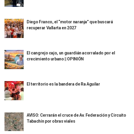
Reportan Captura Y Muerte De “El Mencho” En Medio De Op
Enfrentamientos Y Narcobloqueos Son Por Operativo En Ta
Narcobloqueos Causan Pánico Y Tensión En Puerto Vallart
Diego Franco, el “motor naranja” que buscará
Justicia Penal-Oral Sigue Rezagada A 10 Años De La Entrada
recuperar Vallarta en 2027
Polvo, Ruido, Máquinas… Así Las Obras Inconclusas En El 
Decomisan 4 Toneladas De Droga En Aguas De Manzanillo,
Incendio En Taller De Vehículos Pesados En San Juan De Lo
Congreso Médico En Puerto Vallarta Dejará Beneficios Soc
El cangrejo cajo, un guardián acorralado por el
Estados Unidos Detecta Red Ilícita De Tiempos Compartid
crecimiento urbano || OPINIÓN
Mueren 8 Personas De Bahía De Banderas En Operativo Na
Personas Therian Convocan A Mega Convivio En Guadalaja
Unirse Vallarta: Horario De Atención De Oficina De Búsq
Localizan Y Liberan A Cuatro Personas Que Permanecían I
El territorio es la bandera de Ra Aguilar
Ola De Calor Alcanzará Su Máximo Este Jueves En Jalisco,
Macro Desfogue De Tuberías Dejará Sin Agua A 150 Colonia
Sigue El Programa De Bacheo En Puerto Vallarta
Localizan A Menor Extraviada En La Nueva Central De Aut
AVISO: Cerrarán el cruce de Av. Federación y Circuito
Alumnos De “La Pesquera” Se Intoxican Tras Consumir Clo
Tabachín por obras viales
Bruno Blancas Destaca Avances Legislativos Aprobados En
¡Qué Horror! Buscan Posible Fosa Clandestina En El Patio D