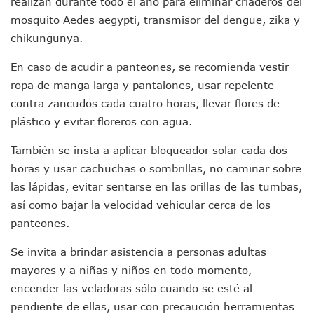
realizan durante todo el año para eliminar criaderos del
Ra Aguilar Recorre Rancho Nácar, Ojos De Agua Y Lomas De
mosquito Aedes aegypti, transmisor del dengue, zika y
Caen Más De 100 Personas Durante Operativo “Salvando V
chikungunya.
Impulsa Juan Carlos Castro Almaguer Jornada Médica Grat
Indigentes Se Apoderan De Las Bancas Del Hospital Regiona
En caso de acudir a panteones, se recomienda vestir
Vallarta: Aseguran Casi 200 Motocicletas En Operativos V
ropa de manga larga y pantalones, usar repelente
INFONAVIT Ampliará Horario De Atención En Bahía De Ba
contra zancudos cada cuatro horas, llevar flores de
Urrutia Comunica Se Encuentra En Pausa Por Crecimiento
plástico y evitar floreros con agua.
Héctor Santana Anuncia Inspecciones Nocturnas A Motocic
Nayarit, Jalisco Y Otros 6 Estados Suspenden Clases Este 
También se insta a aplicar bloqueador solar cada dos
Puerto Vallarta Suspende La Recolección De La Basura Est
horas y usar cachuchas o sombrillas, no caminar sobre
Reporte Preliminar De Afectaciones, Según El Gobierno Mun
Canaco Servytur Puerto Vallarta Pide Evitar La Rapiña En N
las lápidas, evitar sentarse en las orillas de las tumbas,
Localizan 19 Vehículos Calcinados En Bahía De Banderas 
así como bajar la velocidad vehicular cerca de los
Reportan Al Menos 60 Negocios Incendiados En Puerto Vall
panteones.
Coparmex Pide Reforzar Seguridad Tras Jornada De Violenci
Sin Daños A La Infraestructura Del Aeropuerto De Vallarta,
Se invita a brindar asistencia a personas adultas
Estados Unidos Pide A Sus Ciudadanos Resguardarse Si Est
mayores y a niñas y niños en todo momento,
Gobierno De México Confirma Muerte De “El Mencho” Tras 
encender las veladoras sólo cuando se esté al
Evacúan Aeropuerto De Puerto Vallarta Y Air Canada Cance
pendiente de ellas, usar con precaución herramientas
Gobierno De Vallarta Pide No Salir De Casa Y No Abrir Neg