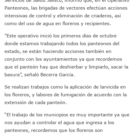
Plantean “Ley Don Juanito” Al Diputado Federal Bruno Blan
Vecinos De La Playita Reciben A Juan Carlos Castro
Panteones, las brigadas de vectores efectúan acciones
Asesinan En Oaxaca Al Periodista Francisco Alejandro Leyv
intensivas de control y eliminación de criaderos, así
Detienen A Cuatro Hombres Armados En Bucerías; Asegur
como del uso de agua en floreros y recipientes.
Yussara Canales Pide Transparencia Sobre Nuevo Vertedero
Adultos Mayores De Ixtapa Tendrán Una “Casa De Día” Re
”Este operativo inició los primeros días de octubre
Mujeres Recorren Calles De Ixtapa Para Identificar Proble
donde estamos trabajando todos los panteones del
Bruno Blancas Convoca A Mesa De Análisis Para La Conserv
estado, se están haciendo acciones también en
CUCosta E IMSS Nayarit Avanzan En Acuerdos Para Ampliar
conjunto con los ayuntamientos ya que recordemos
Videos De Presunto Convoy Armado Desatan Operativo En 
que el panteón hay que deshierbar y limpiarlo, sacar la
Playa Las Cocinas: Retiran Concesión Y Anuncian Plan De 
Dr. Álvarez Zayas Dirige Plan De Salud Animal Y Prevenció
basura”, señaló Becerra García.
Por Desaparición Forzada, Expolicías De Nayarit Enfrentar
“El Mayo” Zambada Es Condenado A Morir En Prisión En E
Se realizan trabajos como la aplicación de larvicida en
Orgullo Vallartense: Zhoemí Luévanos Competirá En El P
los floreros, y labores de fumigación de acuerdo con la
Brigada Forense Brindará Atención A Familias De Persona
extensión de cada panteón.
Vecinos De Vallarta 500 Exponen Queja De Vialidades A Ju
Pelea De Extranjera Durante Función De “La Odisea” En Puer
“El trabajo de los municipios es muy importante ya que
Joven Esgrimista De Puerto Vallarta Asegura Lugar En El 
nos ayudan a controlar el agua que ingresa a los
Llegan Camiones “oruga” A Puerto Vallarta Con Capacidad
panteones, recordemos que los floreros son
Coordinan Operativo Para Las Tradicionales Paseadas 202