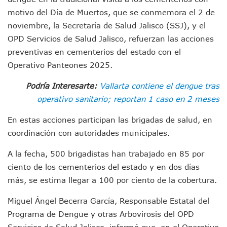
“Kato” Supera El Abandono Y Comienza Una Nueva Vida Co
motivo del Día de Muertos, que se conmemora el 2 de
México Necesitaba 600 Mil Empleos; Solo Generó 262 Mil
noviembre, la Secretaría de Salud Jalisco (SSJ), y el
Poderoso Terremoto Destruye Edificios Y Puentes En Jap
OPD Servicios de Salud Jalisco, refuerzan las acciones
Munguía Es El Sexto Mejor Alcalde De Jalisco, Según Statis
ATM Incorpora 20 Nuevos Camiones Al Corredor Bahía De 
preventivas en cementerios del estado con el
Colectivos Piden A Lemus Más Ministerios Públicos Para Pu
Operativo Panteones 2025.
Avenida Federación En Puerto Vallarta Registra 80% De A
Caída De “El Mencho” Elevó Percepción De Inseguridad En 
Podría Interesarte:
Vallarta contiene el dengue tras
Mercado Vallarta Incluye Reúne A Emprendedores Locales E
operativo sanitario; reportan 1 caso en 2 meses
Morenistas Imparten Taller En Puerto Vallarta
CEDHJ Señala Violaciones A Derechos De Víctima De Abuso
En estas acciones participan las brigadas de salud, en
Ayutla Bajo Investigación Tras Reporte De Posible Cremato
coordinación con autoridades municipales.
Maleza Crece En Camellones De La Principal Avenida Turíst
Lluvias E Inundaciones No Detienen El Transporte Público E
A la fecha, 500 brigadistas han trabajado en 85 por
Bruno Blancas Reúne A Especialistas Para Analizar La Cons
ciento de los cementerios del estado y en dos días
Entregan Aparato Auditivo A Don Juan Ramírez En Puerto Va
más, se estima llegar a 100 por ciento de la cobertura.
Juan Carlos Castro Realiza Asamblea Informativa En La Colo
Huracán En Formación Podría Generar Oleaje Elevado En L
Miguel Ángel Becerra García, Responsable Estatal del
Viajar A Puerto Vallarta Este Verano Puede Costar Hasta 2
Programa de Dengue y otras Arbovirosis del OPD
Buscan Reducir Riesgos Por Cocodrilos En Playas De Puerto
Servicios de Salud Jalisco, informó que, en el Operativo