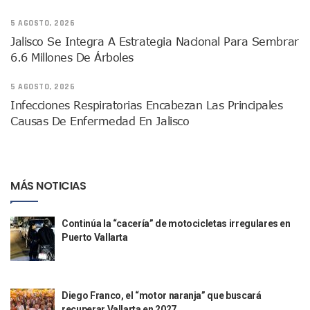
Melissa Madero Denuncia Despido De Su Personal Por Pres
Puerto Vallarta Presente En El Anuncio Del Plan Integral D
5 AGOSTO, 2026
Miércoles De Ceniza: ¿Qué Significa La Cruz Que Se Pone E
Jalisco Se Integra A Estrategia Nacional Para Sembrar
Quiso Matar A Un Anciano Con Parkinson En Puerto Vallart
6.6 Millones De Árboles
¡El Pitillal Vive Su Primera Feria Del Libro!
Quema Controlada En Atenguillo Busca Minimizar Riesgo D
5 AGOSTO, 2026
Marx Arriaga Abandona Oficinas De La SEP Tras 100 Horas
Infecciones Respiratorias Encabezan Las Principales
100 Pacientes Oncológicos Piden No Cambiar A Enfermeros
Causas De Enfermedad En Jalisco
“Paseo De La Fama” En Vallarta Genera Dudas Tras Visita De
Air Canadá Anuncia Vuelo Directo Entre Guadalajara Y Mon
Hay 507 Personas Desaparecidas En Puerto Vallarta
Gobierno De Lemus Abre Oficina Especializada En Personas
MÁS NOTICIAS
Anexo De Ixtapa Privaría Ilegalmente De Personas, Acusa C
Puerto Vallarta Acompaña En La Despedida Fúnebre Del Do
Puerto Vallarta Registra Más Ballenas Que Nunca Este 2
Continúa la “cacería” de motocicletas irregulares en
SEAPAL Tendrá Módulos Itinerantes Para Inscripción A Su
Puerto Vallarta
Fin De Semana De San Valentín Impulsa Ventas En Restaura
Zapopan: Cae Presunto Coordinador De Célula Dedicada A 
Ponen En Marcha Campaña ‘No Es Lo Que Parece’ Para Pre
Estado Y Municipio Impulsan A Microempresas Vallartens
Diego Franco, el “motor naranja” que buscará
Vuelca Camioneta Con Jornaleros Cerca De Talpa De Allen
recuperar Vallarta en 2027