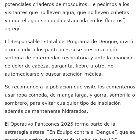
potenciales criaderos de mosquitos. Le pedimos a los
Monzón Mexicano Causará Lluvias Muy Fuertes En Jalisco 
visitantes que no lleven agua, que no lleven cubetas
Acusado De Homicidio En El Tuito Permanecerá Un Año En 
Descartan Riesgo De Tsunami Para Puerto Vallarta Tras Sis
ya que el agua se queda estancada en los floreros”,
Donald Trump Asistirá A La Final Del Mundial 2026 Entre E
agregó.
Retiran 10 Toneladas De Macroalga En Playa De Guayabito
Arranca Copa México De Clavados Zapopan 2026 En El Cen
El Responsable Estatal del Programa de Dengue, invitó
Munguía Analiza Pedir 100 MDP De Adelanto De Participac
a no acudir a los panteones si se presenta algún
Bomberas De Vallarta Asistirán A Simposio Internacional 
síntoma de enfermedad respiratoria y ante la aparición
Región Sanitaria VIII Activa Programa Para Menores Con Di
de dolor de cabeza, garganta, fiebre u otro, no
Asesinan A Regidora De Tecate Por Morena Y A Su Esposo
automedicarse y buscar atención médica.
Recuperan Seis Vehículos Con Reporte De Robo Durante O
SEP Asigna Escuelas Para El Ciclo 2026-2027 En Jalisco; 
Se recomendó a la población que visite los cementerios
Tráfico Aéreo Cae En Puerto Vallarta Durante El 2026; Gua
usar ropa cómoda, de manga larga, y gorra, sombrilla o
SAT Lleva Su Oficina Móvil A Talpa De Allende Para Realizar
Mediante Asambleas Informativas Juan Carlos Castro Fort
sombrero, para evitar cualquier tipo de insolación
IMSS Rehabilitará Infraestructura De La UMF No. 170 En Pue
además de mantenerse hidratados.
Puerto Vallarta Se Suma A Simulacro Estatal Por Bloqueos 
Retiran Cacharros De 30 Puntos En Colonias De Puerto Vall
El Operativo Panteones 2025 forma parte de la
Movimiento Ciudadano Capacita A Su Estructura Territorial
estrategia estatal “En Equipo contra el Dengue”, que se
Hospital Civil De La Costa Inicia Su Construcción En Puerto 
mantiene activa durante todo el año en los 125