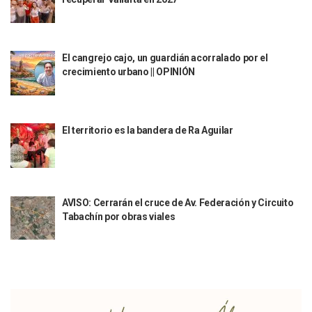
Así Protege La Suprema Corte A Dueños De Vehículos Que
Fátima Bosh, ¿la Mexicana Renuncia A Su Corona Como M
Un Piloto Captó A Una Presunta Nave Extraterrestre En Co
El cangrejo cajo, un guardián acorralado por el
Vigilan Parques, Canchas Y Avenidas Para Bajar Actos Ilícit
crecimiento urbano || OPINIÓN
Zapopan: Retiran 29 Motocicletas Irregulares En Operativo V
Muere Joven Tras Ser Arrollado Por Un Camión De UnibusP
Formalizan Uso De Espacio Comunitario En Verde Vallarta
Choque De Camionetas Deja Un Muerto En Autopista A Puer
El territorio es la bandera de Ra Aguilar
Detienen A Peligroso Homicida De Guadalajara, Vinculado
Aprueban Nuevo Programa De Becas Escolares En Puerto V
Grasas De Establecimientos Comerciales Provocan Tapon
Colocan Cruz En Memoria De Clarisa Rodríguez En El Sitio 
Parejas En México: Bajan Matrimonios Y Crecen Uniones L
AVISO: Cerrarán el cruce de Av. Federación y Circuito
Yussara Canales Presenta La “ley Clarisa” Contra Conduct
Tabachín por obras viales
Muere “Ma Nena”, La Abuelita Mexicana Que Se Robó El Co
Empresario De Vallarta Participa En La Feria De Innovaci
Avanza Reducción De La Jornada Laboral A 40 Horas; La Ap
Localizan Cuatro Vehículos Robados En Puerto Vallarta
CANIRAC Vallarta–Bahía De Banderas Reelige A Martha Par
Reportan Poncha Llantas En Carretera Compostela–Las Va