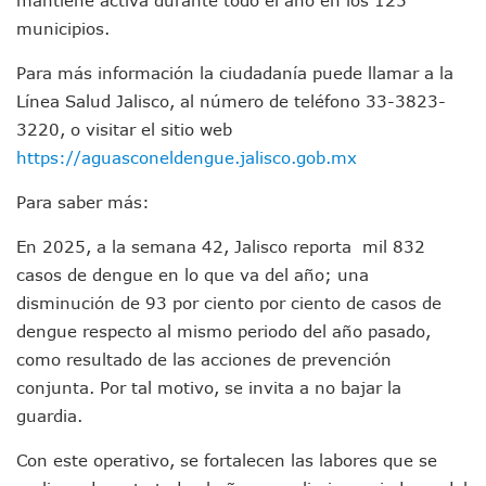
Fechas Y Sedes De Las Jornadas De Adopción De Perros En 
municipios.
Accidente Fatal En La Autopista Guadalajara–Tepic Deja En
Ra Aguilar Fortalece La Transformación Desde Las Asambl
Para más información la ciudadanía puede llamar a la
Aparecen Vivos Los Tres Estudiantes Desaparecidos De Gu
Línea Salud Jalisco, al número de teléfono 33-3823-
Tras Caer Ante Inglaterra, México Recibe Multa Económica
3220, o visitar el sitio web
Dictan Prisión Preventiva A Exdirector De Pemex Por Presun
Juan Carlos Castro Visitó La Colonia Cristóbal Colón
https://aguasconeldengue.jalisco.gob.mx
Puente Amado Nervo Avanza En Un 80%, ¿se Abrirá Este Ju
C5 Jalisco Recupera Vehículo Robado De Puerto Vallarta En
Para saber más:
Lamenta Demolición De Finca Tradicional El Colegio De Arq
En 2025, a la semana 42, Jalisco reporta mil 832
Genera Críticas La Compra De 35 Nuevas Patrullas Para Pue
Alejandro, Julión Y Alfredito Darán Magna Serenata En La 
casos de dengue en lo que va del año; una
Bloquean Acceso A Lancheros Y Pescadores En El Estero;
disminución de 93 por ciento por ciento de casos de
Recuerdan Contingencia Del Marigalante Con Reconocimi
dengue respecto al mismo periodo del año pasado,
Vallarta Destaca En Competitividad Urbana Por Turismo, F
como resultado de las acciones de prevención
Peritajes Buscan Esclarecer Muerte De Regidora De Cabo 
conjunta. Por tal motivo, se invita a no bajar la
IDEFT Y Hotel De Puerto Vallarta Acuerdan Programa Para C
guardia.
PAN Vallarta Distribuye 40 Paquetes De Artículos De Prim
No Ha Pasado La Basura En 6 Días En La Colonia Villas Uni
Con este operativo, se fortalecen las labores que se
Convocan A Exposición Fotográfica Sobre El “domingo Negr
Temporal De Lluvias Mantienen En Alerta A Vallarta; Llam