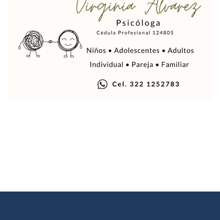
La Marina Decomisa 39 Máquinas Tragamonedas En Nayarit; 
Talento Vallartense Llegó A Canadá Y Abre Camino Para N
Descuentos Preferenciales En El Pago Del Predial 2026
Vallarta Instalará Macromódulos De Vacunación Contra El 
Ruta Del Peregrino: ¿Cuánto Tiempo Se Hace Para Ir A Talp
Libro Revisa Un Siglo De Poesía Escrita En Puerto Vallarta
RENTAS: La Inflación Artificial De Puerto Vallarta
Sentencian A 100 Años De Prisión A Mujer Por La Desapari
Puerto Vallarta Arranca El 2026 Con Éxito En El Total De Pa
Arranca Programa De Bacheo En Avenidas Clave De Puerto 
Puerto Vallarta Tiene Una De Las Gasolineras Más Caras D
Habrá Toma De ADN Y Entrevistas A Familias De Personas D
Detienen A Extranjero Por Poseer Un Tigre Cachorro En Pu
Regidora Melissa Exige Medidas De Protección “Pulso De V
SEAPAL Reparó 139 Fugas Durante La Semana Del 2 Al 8 De
Rehabilitan Camellones En La Zona Norte De Puerto Vallart
Transporte En Guadalajara Permitirá Pagos Sin Contacto Co
Luis Munguía Respalda A Antonio Arreola Como Nuevo Pre
Construirán El Estadio Metropolitano “El Salado” En Puerto 
Diputado Bruno Blancas Socializa Su Reforma De Ley Sobre L