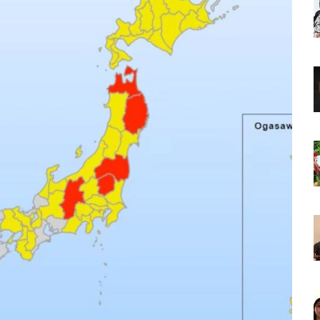
o Virtual De Un Menor De 13 Años En Puerto Vallarta
ncabezan Las Principales Causas De Enfermedad En Jalisco
La Cultura En Mascota Con Nuevo Auditorio
e Los Archivos Municipales En Puerto Vallarta
 Combate Al CJNG Con Nuevos Cargos Y Objetivos Prioritarios
lmenares Márquez, Desaparecido En Puerto Vallarta
r Sustento Legal De Las Descargas Residuales Al Mar
ergencia Ambiental Por Incendios Históricos
stadio De Tritones Vallarta; Será Financiado Por Privados
 En Puerto Vallarta, ¿para Quiénes Aplica Y Cómo Tramitarlas?
as Explosión De Una Pipa En Tlaquepaque (VIDEO)
aje De La Cuarta Transformación A Puerto Vallarta Y Tomatlán
Verde En El Estero El Salado Por Su 26 Aniversario
En Los PriceAgencies Awards 2026 En Ciudad De México
 Gratuita En Puerto Vallarta Para Emprendedores Y Ciudadanía
an Integrar La Planilla Del PAN Vallarta Para El 2027