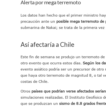
Alerta por mega terremoto
IMSS Invierte 12.6 MDP En R
En Abril 2027 Terminarán El
Los datos han hecho que el primer ministro haya
Puerto Vallarta Fortalece S
precaución ante un
posible mega terremoto de p
Accidente En Un RZR, Princ
submarina de Nakai; se trata de la primera vez 
Este Viernes, Lemus Inaugur
Nidos De Lluvia Busca Benefi
Así afectaría a Chile
Morena Cierra Filas Por La 
Hallazgo De Yareli Colmenar
Este fin de semana se produjo un terremoto de 
Regresa A Puerto Vallarta L
otro evento que ocurra estos días.
Según los da
Ra Aguilar Acompaña A Cien
evento asiático podría ser un precursor de otr
Oleaje Y Riesgo Por Cocodri
que haya otro terremoto de magnitud 8, o tal v
“Kato” Supera El Abandono 
costas de Chile.
México Necesitaba 600 Mil 
Poderoso Terremoto Destru
Otros
países que podrían verse afectados sería
Munguía Es El Sexto Mejor A
simulaciones realizadas. El Instituto Geofísico 
que se produzcan un
sismo de 8.8 grados frente
ATM Incorpora 20 Nuevos Ca