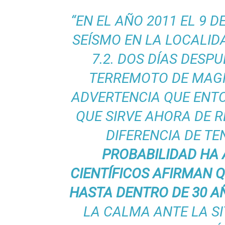
Pelea De Extranjera Durante
“EN EL AÑO 2011 EL 9 
Joven Esgrimista De Puerto 
SEÍSMO EN LA LOCALID
Llegan Camiones “oruga” A 
Coordinan Operativo Para L
7.2. DOS DÍAS DESP
Monzón Mexicano Causará Ll
TERREMOTO DE MAGN
Acusado De Homicidio En El
Descartan Riesgo De Tsunam
ADVERTENCIA QUE ENT
Donald Trump Asistirá A La 
QUE SIRVE AHORA DE 
Retiran 10 Toneladas De Ma
DIFERENCIA DE TE
Arranca Copa México De Cl
Munguía Analiza Pedir 100 
PROBABILIDAD HA
Bomberas De Vallarta Asisti
CIENTÍFICOS AFIRMAN 
Región Sanitaria VIII Acti
HASTA DENTRO DE 30 A
Asesinan A Regidora De Te
Recuperan Seis Vehículos 
LA CALMA ANTE LA SI
SEP Asigna Escuelas Para El