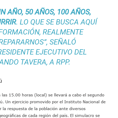
s Ministerios Públicos Para Puerto Vallarta
N AÑO, 50 AÑOS, 100 AÑOS,
to Vallarta Registra 80% De Avance En Su Construcción
Percepción De Inseguridad En Puerto Vallarta
URRIR
. LO QUE SE BUSCA AQUÍ
úne A Emprendedores Locales En La Isla Shopping Village
INFORMACIÓN, REALMENTE
En Puerto Vallarta
EPARARNOS”, SEÑALÓ
 Derechos De Víctima De Abuso Sexual En Preescolar
ras Reporte De Posible Crematorio Clandestino
RESIDENTE EJECUTIVO DEL
De La Principal Avenida Turística De Puerto Vallarta
ANDO TAVERA, A RPP.
etienen El Transporte Público En Puerto Vallarta
ialistas Para Analizar La Conservación Del Estero El Salado
 Don Juan Ramírez En Puerto Vallarta
ú
Asamblea Informativa En La Colonia Bobadilla
 Generar Oleaje Elevado En La Costa De Jalisco
 las 15.00 horas (local) se llevará a cabo el segundo
te Verano Puede Costar Hasta 22 Mil 677 Pesos
ú. Un ejercicio promovido por el Instituto Nacional de
Cocodrilos En Playas De Puerto Vallarta
r la respuesta de la población ante diversos
Al Diputado Federal Bruno Blancas
eográficas de cada región del país. El simulacro se