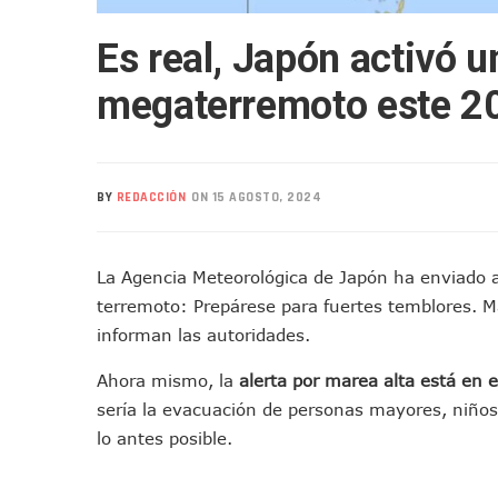
Realizan Operativo Preventi
Es real, Japón activó u
Arquitecto Luis Munguía Rec
Semana Lluviosa Para Puert
megaterremoto este 2
Voces Del Orgullo Distingu
Partido Verde Conforma Su 1
Buques Mexicanos Parten A
BY
REDACCIÓN
ON 15 AGOSTO, 2024
Nuevo Transporte Eléctrico 
En Vallarta, Todos Los Cam
Centro De Autismo Es Un Par
La Agencia Meteorológica de Japón ha enviado a
Lluvias Y Oleaje Elevado Ma
terremoto: Prepárese para fuertes temblores. M
Jóvenes En Movimiento Jali
informan las autoridades.
En PV Encabezan Preferenci
Ahora mismo, la
alerta por marea alta está en e
Pancho López; En La Mira D
sería la evacuación de personas mayores, niños, 
Cae El “R1”, Presunto Autor
lo antes posible.
Muere Manolo Solo, Actor De
Citan A Siete Integrantes D