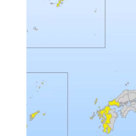
Frustran Presunto Secuestr
Infecciones Respiratorias E
SIOP Moderniza La Casa De 
Van Por La Reorganización D
Estados Unidos Endurece Su
Buscan A Wilber Armando Co
Melissa Madero Exige Aclara
Washington Enfrenta Una Em
Avanza Plan Para Construir E
Nuevas Concesiones De Taxis
Mueren Cuatro Personas Tr
Bruno Blancas Lleva El Mens
Liberan 180 Crías De Iguana 
Puerto Vallarta Participa 
Ofrecerán Asesoría Jurídica
Juan Solís E Iris Torres Busc