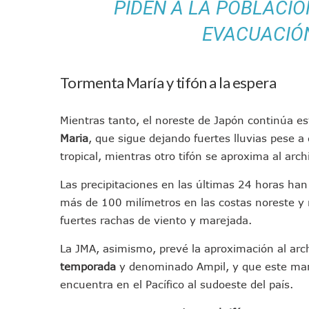
PIDEN A LA POBLACI
Tráfico Aéreo Cae En Puerto
EVACUACIÓN
SAT Lleva Su Oficina Móvil A
Mediante Asambleas Informa
IMSS Rehabilitará Infraestr
Tormenta María y tifón a la espera
Puerto Vallarta Se Suma A S
Retiran Cacharros De 30 Pun
Mientras tanto, el noreste de Japón continúa e
Movimiento Ciudadano Capaci
Maria
, que sigue dejando fuertes lluvias pese a
Hospital Civil De La Costa I
tropical, mientras otro tifón se aproxima al arch
Fechas Y Sedes De Las Jorn
Las precipitaciones en las últimas 24 horas ha
Accidente Fatal En La Autop
más de 100 milímetros en las costas noreste y
Ra Aguilar Fortalece La Tr
fuertes rachas de viento y marejada.
Aparecen Vivos Los Tres Es
Tras Caer Ante Inglaterra, 
La JMA, asimismo, prevé la aproximación al arc
Dictan Prisión Preventiva A 
temporada
y denominado Ampil, y que este mart
Juan Carlos Castro Visitó La
encuentra en el Pacífico al sudoeste del país.
Puente Amado Nervo Avanza 