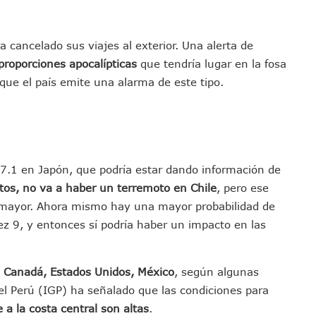
emodelar Urgencias Del Hospital 42 De Puerto Vallarta
 Centro Regional De Autismo En Puerto Vallarta
 cancelado sus viajes al exterior. Una alerta de
u Promoción En California Con Seminarios Turísticos
roporciones apocalípticas
que tendría lugar en la fosa
ipal Hipótesis Por La Muerte De Dos Jóvenes En El Río Ameca
que el país emite una alarma de este tipo.
ará El Sistema De Electromovilidad En Puerto Vallarta
ciar A 100 Familias De Puerto Vallarta
Defensa Del Agua De Calidad En La Zona Metropolitana De Guadalajara
es Tovar Eleva A 4 Cuerpos Encontrados En El Río
7.1 en Japón, que podría estar dando información de
a Premiación Nacional De La Liga Premier FMF
tos, no va a haber un terremoto en Chile
, pero ese
tos De Familias En Las Paseadas De Las Palmas 2026
o mayor. Ahora mismo hay una mayor probabilidad de
los Mantienen Restricciones En Playas De Puerto Vallarta
ez 9, y entonces sí podría haber un impacto en las
Y Comienza Una Nueva Vida Con Una Familia
Empleos; Solo Generó 262 Mil En Seis Meses: Coparmex
ye Edificios Y Puentes En Japón (VIDEOS)
n Canadá, Estados Unidos, México
, según algunas
lcalde De Jalisco, Según Statistical Research Corporation
del Perú (IGP) ha señalado que las
condiciones para
 a la costa central son altas
.
miones Al Corredor Bahía De Banderas–Puerto Vallarta