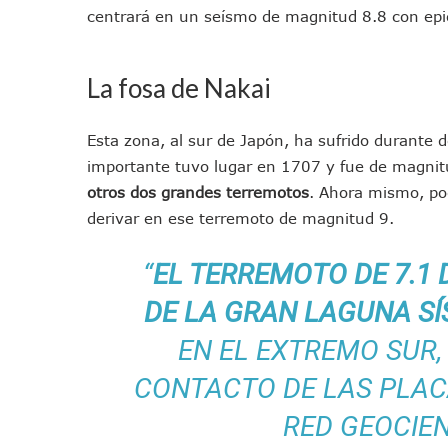
centrará en un seísmo de magnitud 8.8 con epice
Vecinos De La Playita Recib
Asesinan En Oaxaca Al Perio
Detienen A Cuatro Hombres
La fosa de Nakai
Yussara Canales Pide Trans
Adultos Mayores De Ixtapa
Esta zona, al sur de Japón, ha sufrido durante 
Mujeres Recorren Calles De 
importante tuvo lugar en 1707 y fue de magni
Bruno Blancas Convoca A Mes
otros dos grandes terremotos
. Ahora mismo, po
CUCosta E IMSS Nayarit Ava
derivar en ese terremoto de magnitud 9.
Videos De Presunto Convoy
“
EL TERREMOTO DE 7.1 
Playa Las Cocinas: Retiran
Dr. Álvarez Zayas Dirige Pl
DE LA GRAN LAGUNA SÍ
Por Desaparición Forzada, E
EN EL EXTREMO SUR,
“El Mayo” Zambada Es Conde
CONTACTO DE LAS PLAC
Orgullo Vallartense: Zhoem
Brigada Forense Brindará A
RED GEOCIEN
Vecinos De Vallarta 500 Exp