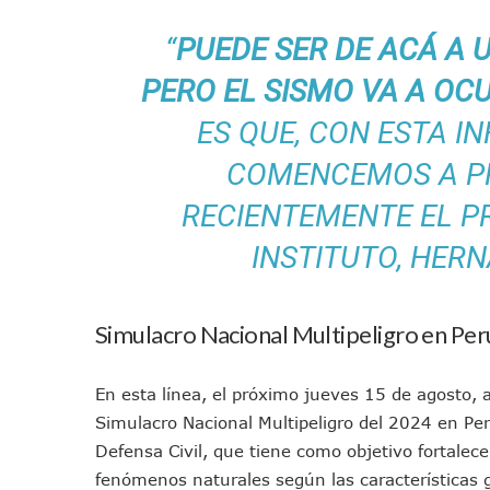
Colectivos Piden A Lemus Má
“
PUEDE SER DE ACÁ A U
Avenida Federación En Puer
Caída De “El Mencho” Elevó 
PERO EL SISMO VA A OC
Mercado Vallarta Incluye Re
ES QUE, CON ESTA 
Morenistas Imparten Taller 
COMENCEMOS A PR
CEDHJ Señala Violaciones A
Ayutla Bajo Investigación T
RECIENTEMENTE EL P
Maleza Crece En Camellones 
INSTITUTO, HERN
Lluvias E Inundaciones No D
Bruno Blancas Reúne A Espec
Entregan Aparato Auditivo A
Simulacro Nacional Multipeligro en Per
Juan Carlos Castro Realiza 
Huracán En Formación Podría
En esta línea, el próximo jueves 15 de agosto, a
Viajar A Puerto Vallarta Es
Simulacro Nacional Multipeligro del 2024 en Per
Buscan Reducir Riesgos Por 
Defensa Civil, que tiene como objetivo fortalece
Plantean “Ley Don Juanito” 
fenómenos naturales según las características g