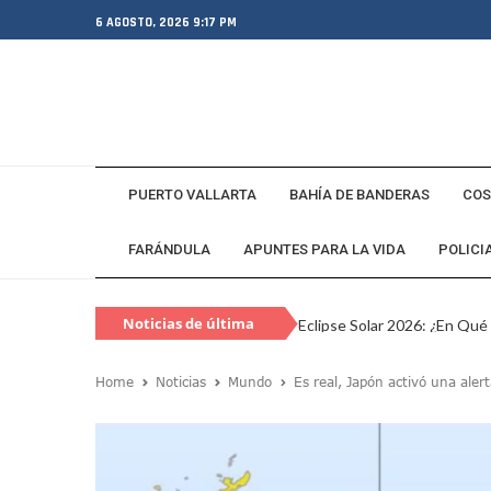
6 AGOSTO, 2026 9:17 PM
PUERTO VALLARTA
BAHÍA DE BANDERAS
COS
FARÁNDULA
APUNTES PARA LA VIDA
POLICI
Noticias de última
Eclipse Solar 2026: ¿En Qué
hora
Habitante Pide Proteger A 
Home
Noticias
Mundo
Es real, Japón activó una ale
Coparmex Vallarta Reporta C
Violeta Y Melissa Desaparec
Juan Calderón Pide Oración
Jalisco Se Integra A Estrate