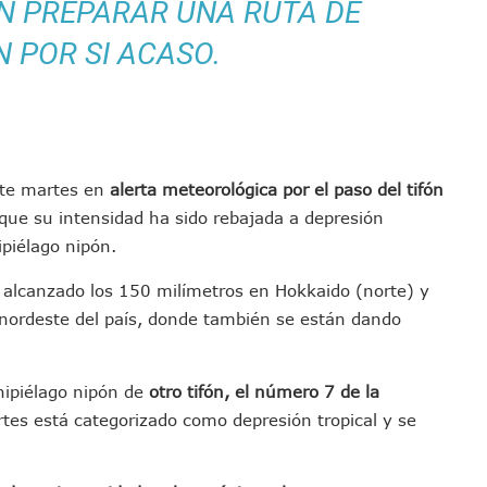
ÓN PREPARAR UNA RUTA DE
 Vallarta Durante El 2026; Guadalajara Crece
 POR SI ACASO.
 Talpa De Allende Para Realizar Trámites Fiscales
tivas Juan Carlos Castro Fortalece Labores De La 4T
uctura De La UMF No. 170 En Puerto Vallarta
imulacro Estatal Por Bloqueos Carreteros
tos En Colonias De Puerto Vallarta
ste martes en
alerta meteorológica por el paso del tifón
ta A Su Estructura Territorial En Vallarta Rumbo Al 2027
 que su intensidad ha sido rebajada a depresión
nicia Su Construcción En Puerto Vallarta
ipiélago nipón.
adas De Adopción De Perros En Puerto Vallarta
n alcanzado los 150 milímetros en Hokkaido (norte) y
ista Guadalajara–Tepic Deja Entre 16 Y 18 Occisos
 nordeste del país, donde también se están dando
ansformación Desde Las Asambleas Informativas
tudiantes Desaparecidos De Guadalajara
México Recibe Multa Económica De La FIFA
hipiélago nipón de
otro tifón, el número 7 de la
Exdirector De Pemex Por Presunta Violencia Familiar Y Vicaria
es está categorizado como depresión tropical y se
 Colonia Cristóbal Colón
En Un 80%, ¿se Abrirá Este Julio 2026?