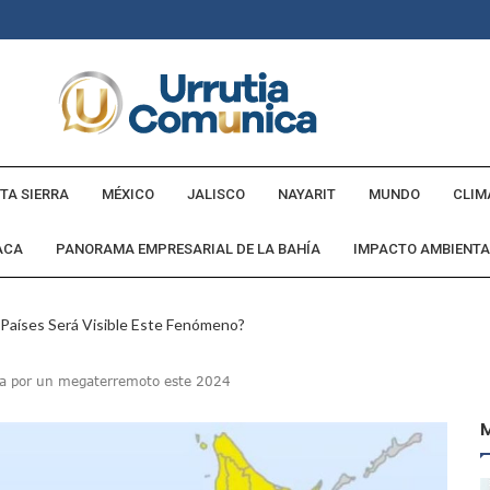
TA SIERRA
MÉXICO
JALISCO
NAYARIT
MUNDO
CLIM
ACA
PANORAMA EMPRESARIAL DE LA BAHÍA
IMPACTO AMBIENTA
 Países Será Visible Este Fenómeno?
Los “cajos” Durante Su Cruce Por Vialidades De Nuevo Nayarit
rta por un megaterremoto este 2024
aída En Ocupación Hotelera En Mayo, Junio Y Julio
en Tras Viajar A Puerto Vallarta Por Una Oferta De Trabajo
 Para Puerto Vallarta Ante La Virgen De Guadalupe
gia Nacional Para Sembrar 6.6 Millones De Árboles