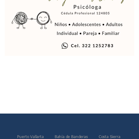
Sin Daños A La Infraestructura Del Aeropuerto De Vallarta,
Estados Unidos Pide A Sus Ciudadanos Resguardarse Si Est
Gobierno De México Confirma Muerte De “El Mencho” Tras 
Evacúan Aeropuerto De Puerto Vallarta Y Air Canada Cance
Gobierno De Vallarta Pide No Salir De Casa Y No Abrir Neg
Reportan Captura Y Muerte De “El Mencho” En Medio De Op
Enfrentamientos Y Narcobloqueos Son Por Operativo En Ta
Narcobloqueos Causan Pánico Y Tensión En Puerto Vallart
Justicia Penal-Oral Sigue Rezagada A 10 Años De La Entrada
Polvo, Ruido, Máquinas… Así Las Obras Inconclusas En El 
Decomisan 4 Toneladas De Droga En Aguas De Manzanillo,
Incendio En Taller De Vehículos Pesados En San Juan De Lo
Congreso Médico En Puerto Vallarta Dejará Beneficios Soc
Estados Unidos Detecta Red Ilícita De Tiempos Compartid
Mueren 8 Personas De Bahía De Banderas En Operativo Na
Personas Therian Convocan A Mega Convivio En Guadalaja
Unirse Vallarta: Horario De Atención De Oficina De Búsq
Localizan Y Liberan A Cuatro Personas Que Permanecían I
Ola De Calor Alcanzará Su Máximo Este Jueves En Jalisco,
Macro Desfogue De Tuberías Dejará Sin Agua A 150 Colonia
Puerto Vallarta
Bahía de Banderas
Costa Sierra