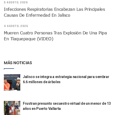
5 AGOSTO, 2026
IMSS Rehabilitará Infraestructura De La UMF No. 170 En Pue
Infecciones Respiratorias Encabezan Las Principales
Puerto Vallarta Se Suma A Simulacro Estatal Por Bloqueos 
Causas De Enfermedad En Jalisco
Retiran Cacharros De 30 Puntos En Colonias De Puerto Vall
Movimiento Ciudadano Capacita A Su Estructura Territorial
4 AGOSTO, 2026
Hospital Civil De La Costa Inicia Su Construcción En Puerto 
Fechas Y Sedes De Las Jornadas De Adopción De Perros En 
Mueren Cuatro Personas Tras Explosión De Una Pipa
Accidente Fatal En La Autopista Guadalajara–Tepic Deja En
En Tlaquepaque (VIDEO)
Ra Aguilar Fortalece La Transformación Desde Las Asambl
Aparecen Vivos Los Tres Estudiantes Desaparecidos De Gu
Tras Caer Ante Inglaterra, México Recibe Multa Económica
Dictan Prisión Preventiva A Exdirector De Pemex Por Presun
MÁS NOTICIAS
Juan Carlos Castro Visitó La Colonia Cristóbal Colón
Puente Amado Nervo Avanza En Un 80%, ¿se Abrirá Este Ju
Jalisco se integra a estrategia nacional para sembrar
C5 Jalisco Recupera Vehículo Robado De Puerto Vallarta En
6.6 millones de árboles
Lamenta Demolición De Finca Tradicional El Colegio De Arq
Genera Críticas La Compra De 35 Nuevas Patrullas Para Pue
Alejandro, Julión Y Alfredito Darán Magna Serenata En La 
Bloquean Acceso A Lancheros Y Pescadores En El Estero;
Frustran presunto secuestro virtual de un menor de 13
Recuerdan Contingencia Del Marigalante Con Reconocimi
años en Puerto Vallarta
Vallarta Destaca En Competitividad Urbana Por Turismo, F