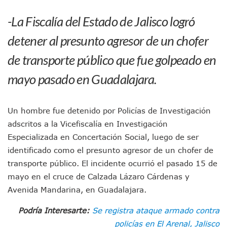
Morena Cierra Filas Por La Defensa Del Agua De Calidad En
-La Fiscalía del Estado de Jalisco logró
Hallazgo De Yareli Colmenares Tovar Eleva A 4 Cuerpos En
Regresa A Puerto Vallarta La Premiación Nacional De La L
detener al presunto agresor de un chofer
Ra Aguilar Acompaña A Cientos De Familias En Las Pasead
Oleaje Y Riesgo Por Cocodrilos Mantienen Restricciones En
de transporte público que fue golpeado en
“Kato” Supera El Abandono Y Comienza Una Nueva Vida Co
mayo pasado en Guadalajara.
México Necesitaba 600 Mil Empleos; Solo Generó 262 Mil
Poderoso Terremoto Destruye Edificios Y Puentes En Jap
Munguía Es El Sexto Mejor Alcalde De Jalisco, Según Statis
ATM Incorpora 20 Nuevos Camiones Al Corredor Bahía De 
Un hombre fue detenido por Policías de Investigación
Colectivos Piden A Lemus Más Ministerios Públicos Para Pu
adscritos a la Vicefiscalía en Investigación
Avenida Federación En Puerto Vallarta Registra 80% De A
Especializada en Concertación Social, luego de ser
Caída De “El Mencho” Elevó Percepción De Inseguridad En 
identificado como el presunto agresor de un chofer de
Mercado Vallarta Incluye Reúne A Emprendedores Locales E
transporte público. El incidente ocurrió el pasado 15 de
Morenistas Imparten Taller En Puerto Vallarta
mayo en el cruce de Calzada Lázaro Cárdenas y
CEDHJ Señala Violaciones A Derechos De Víctima De Abuso
Ayutla Bajo Investigación Tras Reporte De Posible Cremato
Avenida Mandarina, en Guadalajara.
Maleza Crece En Camellones De La Principal Avenida Turíst
Podría Interesarte:
Se registra ataque armado contra
Lluvias E Inundaciones No Detienen El Transporte Público E
Bruno Blancas Reúne A Especialistas Para Analizar La Cons
policías en El Arenal, Jalisco