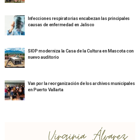
Peritajes Buscan Esclarecer Muerte De Regidora De Cabo 
IDEFT Y Hotel De Puerto Vallarta Acuerdan Programa Para C
PAN Vallarta Distribuye 40 Paquetes De Artículos De Prim
Infecciones respiratorias encabezan las principales
No Ha Pasado La Basura En 6 Días En La Colonia Villas Uni
causas de enfermedad en Jalisco
Convocan A Exposición Fotográfica Sobre El “domingo Negr
Temporal De Lluvias Mantienen En Alerta A Vallarta; Llam
Ra Aguilar Recorre Rancho Nácar, Ojos De Agua Y Lomas De
Caen Más De 100 Personas Durante Operativo “Salvando V
SIOP moderniza la Casa de la Cultura en Mascota con
nuevo auditorio
Impulsa Juan Carlos Castro Almaguer Jornada Médica Grat
Indigentes Se Apoderan De Las Bancas Del Hospital Regiona
Vallarta: Aseguran Casi 200 Motocicletas En Operativos V
INFONAVIT Ampliará Horario De Atención En Bahía De Ba
Van por la reorganización de los archivos municipales
Urrutia Comunica Se Encuentra En Pausa Por Crecimiento
en Puerto Vallarta
Héctor Santana Anuncia Inspecciones Nocturnas A Motocic
Nayarit, Jalisco Y Otros 6 Estados Suspenden Clases Este 
Puerto Vallarta Suspende La Recolección De La Basura Est
Reporte Preliminar De Afectaciones, Según El Gobierno Mun
Canaco Servytur Puerto Vallarta Pide Evitar La Rapiña En N
Localizan 19 Vehículos Calcinados En Bahía De Banderas 
Reportan Al Menos 60 Negocios Incendiados En Puerto Vall
Coparmex Pide Reforzar Seguridad Tras Jornada De Violenci