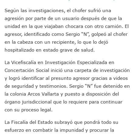
Entregan Aparato Auditivo A Don Juan Ramírez En Puerto Va
Juan Carlos Castro Realiza Asamblea Informativa En La Colo
Según las investigaciones, el chofer sufrió una
Huracán En Formación Podría Generar Oleaje Elevado En L
agresión por parte de un usuario después de que la
Viajar A Puerto Vallarta Este Verano Puede Costar Hasta 2
unidad en la que viajaban chocara con otro camión. El
Buscan Reducir Riesgos Por Cocodrilos En Playas De Puerto
agresor, identificado como Sergio “N”, golpeó al chofer
Plantean “Ley Don Juanito” Al Diputado Federal Bruno Blan
en la cabeza con un recipiente, lo que lo dejó
Vecinos De La Playita Reciben A Juan Carlos Castro
hospitalizado en estado grave de salud.
Asesinan En Oaxaca Al Periodista Francisco Alejandro Leyv
Detienen A Cuatro Hombres Armados En Bucerías; Asegur
La Vicefiscalía en Investigación Especializada en
Yussara Canales Pide Transparencia Sobre Nuevo Vertedero
Concertación Social inició una carpeta de investigación
Adultos Mayores De Ixtapa Tendrán Una “Casa De Día” Re
Mujeres Recorren Calles De Ixtapa Para Identificar Proble
y logró identificar al presunto agresor gracias a videos
Bruno Blancas Convoca A Mesa De Análisis Para La Conserv
de seguridad y testimonios. Sergio “N” fue detenido en
CUCosta E IMSS Nayarit Avanzan En Acuerdos Para Ampliar
la colonia Arcos Vallarta y puesto a disposición del
Videos De Presunto Convoy Armado Desatan Operativo En 
órgano jurisdiccional que lo requiere para continuar
Playa Las Cocinas: Retiran Concesión Y Anuncian Plan De 
con su proceso legal.
Dr. Álvarez Zayas Dirige Plan De Salud Animal Y Prevenció
Por Desaparición Forzada, Expolicías De Nayarit Enfrentar
La Fiscalía del Estado subrayó que pondrá todo su
“El Mayo” Zambada Es Condenado A Morir En Prisión En E
esfuerzo en combatir la impunidad y procurar la
Orgullo Vallartense: Zhoemí Luévanos Competirá En El P