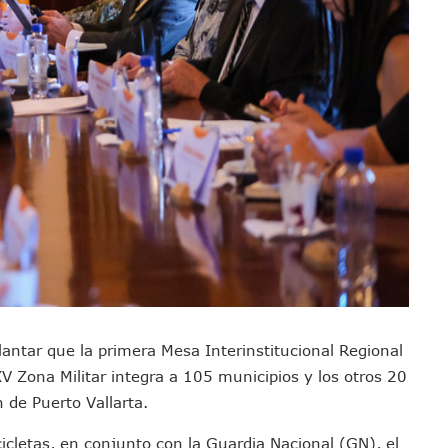
a De Análisis Para La Conservación Del Estero El Salado
nzan En Acuerdos Para Ampliar La Formación Clínica De Estudiantes
 Armado Desatan Operativo En Puerto Vallarta
 Concesión Y Anuncian Plan De Restauración Ambiental
an De Salud Animal Y Prevención Del Dengue En Tomatlán
xpolicías De Nayarit Enfrentarán Proceso Penal
nado A Morir En Prisión En Estados Unidos
í Luévanos Competirá En El Panamericano De Esgrima
tención A Familias De Personas Desaparecidas En Tapalpa
onen Queja De Vialidades A Juan Carlos Castro
 Función De “La Odisea” En Puerto Vallarta Se Vuelve Viral
Vallarta Asegura Lugar En El Panamericano De Lima
ntar que la primera Mesa Interinstitucional Regional
Puerto Vallarta Con Capacidad Para 130 Pasajeros C/u
XV Zona Militar integra a 105 municipios y los otros 20
as Tradicionales Paseadas 2026 De Las Palmas
 de Puerto Vallarta.
uvias Muy Fuertes En Jalisco Y Otros Estados
 Tuito Permanecerá Un Año En Prisión Preventiva
ocicletas, en conjunto con la Guardia Nacional (GN), el