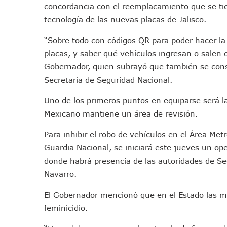
concordancia con el reemplacamiento que se ti
Movimiento Ciudadano Capaci
tecnología de las nuevas placas de Jalisco.
Hospital Civil De La Costa I
Fechas Y Sedes De Las Jorn
“Sobre todo con códigos QR para poder hacer la 
Accidente Fatal En La Autop
placas, y saber qué vehículos ingresan o salen d
Ra Aguilar Fortalece La Tr
Gobernador, quien subrayó que también se consul
Aparecen Vivos Los Tres Es
Secretaría de Seguridad Nacional.
Tras Caer Ante Inglaterra, 
Uno de los primeros puntos en equiparse será la 
Dictan Prisión Preventiva A 
Mexicano mantiene un área de revisión.
Juan Carlos Castro Visitó La
Para inhibir el robo de vehículos en el Área Me
Puente Amado Nervo Avanza 
Guardia Nacional, se iniciará este jueves un op
C5 Jalisco Recupera Vehícul
donde habrá presencia de las autoridades de Se
Lamenta Demolición De Finca
Navarro.
Genera Críticas La Compra D
Alejandro, Julión Y Alfredi
El Gobernador mencionó que en el Estado las mu
Bloquean Acceso A Lanchero
feminicidio.
Recuerdan Contingencia De