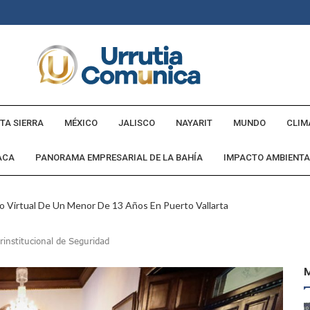
TA SIERRA
MÉXICO
JALISCO
NAYARIT
MUNDO
CLIM
ACA
PANORAMA EMPRESARIAL DE LA BAHÍA
IMPACTO AMBIENTA
o Virtual De Un Menor De 13 Años En Puerto Vallarta
ncabezan Las Principales Causas De Enfermedad En Jalisco
institucional de Seguridad
La Cultura En Mascota Con Nuevo Auditorio
e Los Archivos Municipales En Puerto Vallarta
 Combate Al CJNG Con Nuevos Cargos Y Objetivos Prioritarios
lmenares Márquez, Desaparecido En Puerto Vallarta