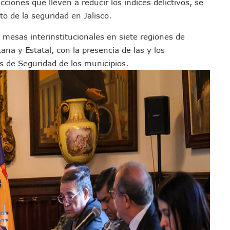
cciones que lleven a reducir los índices delictivos, se
ras Reporte De Posible Crematorio Clandestino
o de la seguridad en Jalisco.
De La Principal Avenida Turística De Puerto Vallarta
 mesas interinstitucionales en siete regiones de
etienen El Transporte Público En Puerto Vallarta
na y Estatal, con la presencia de las y los
ialistas Para Analizar La Conservación Del Estero El Salado
s de Seguridad de los municipios.
 Don Juan Ramírez En Puerto Vallarta
Asamblea Informativa En La Colonia Bobadilla
 Generar Oleaje Elevado En La Costa De Jalisco
te Verano Puede Costar Hasta 22 Mil 677 Pesos
Cocodrilos En Playas De Puerto Vallarta
Al Diputado Federal Bruno Blancas
en A Juan Carlos Castro
dista Francisco Alejandro Leyva Aguilar
 Armados En Bucerías; Aseguran Armas Y “poncha Llantas”
parencia Sobre Nuevo Vertedero En Tepatitlán
 Tendrán Una “Casa De Día” Renovada
Ixtapa Para Identificar Problemas De Seguridad Y Movilidad