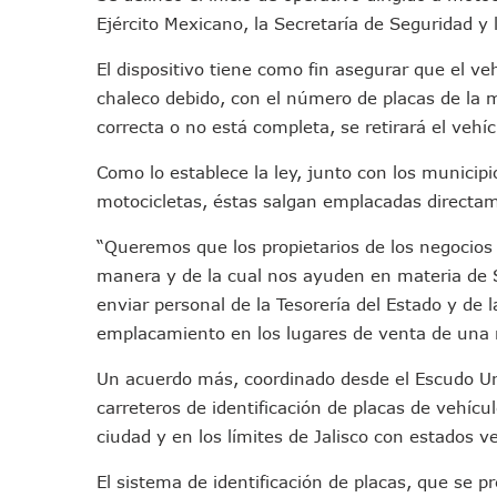
Descartan Riesgo De Tsunam
Ejército Mexicano, la Secretaría de Seguridad y l
Donald Trump Asistirá A La 
El dispositivo tiene como fin asegurar que el ve
Retiran 10 Toneladas De Ma
chaleco debido, con el número de placas de la m
Arranca Copa México De Cl
correcta o no está completa, se retirará el vehíc
Munguía Analiza Pedir 100 
Como lo establece la ley, junto con los municip
Bomberas De Vallarta Asisti
motocicletas, éstas salgan emplacadas directam
Región Sanitaria VIII Acti
Asesinan A Regidora De Te
“Queremos que los propietarios de los negocios
Recuperan Seis Vehículos 
manera y de la cual nos ayuden en materia de 
SEP Asigna Escuelas Para El
enviar personal de la Tesorería del Estado y de l
Tráfico Aéreo Cae En Puerto
emplacamiento en los lugares de venta de una 
SAT Lleva Su Oficina Móvil A
Un acuerdo más, coordinado desde el Escudo Ur
Mediante Asambleas Informa
carreteros de identificación de placas de vehícul
IMSS Rehabilitará Infraestr
ciudad y en los límites de Jalisco con estados v
Puerto Vallarta Se Suma A S
El sistema de identificación de placas, que se p
Retiran Cacharros De 30 Pun