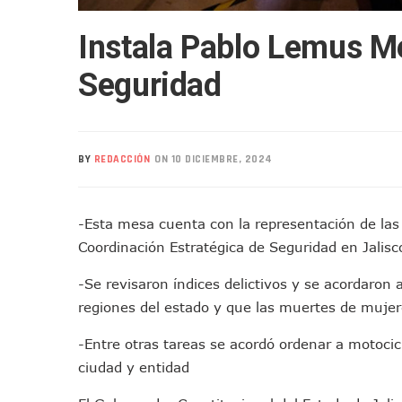
Nuevo Transporte Eléctrico 
Instala Pablo Lemus Me
En Vallarta, Todos Los Cam
Centro De Autismo Es Un Par
Seguridad
Lluvias Y Oleaje Elevado Ma
Jóvenes En Movimiento Jali
En PV Encabezan Preferenci
BY
REDACCIÓN
ON 10 DICIEMBRE, 2024
Pancho López; En La Mira D
Cae El “R1”, Presunto Autor
Muere Manolo Solo, Actor De
-Esta mesa cuenta con la representación de las
Citan A Siete Integrantes D
Coordinación Estratégica de Seguridad en Jalisc
IMSS Invierte 12.6 MDP En R
-Se revisaron índices delictivos y se acordaron
En Abril 2027 Terminarán El
regiones del estado y que las muertes de mujere
Puerto Vallarta Fortalece S
Accidente En Un RZR, Princ
-Entre otras tareas se acordó ordenar a motocicl
Este Viernes, Lemus Inaugur
ciudad y entidad
Nidos De Lluvia Busca Benefi