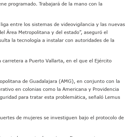
ene programado. Trabajará de la mano con la
ta A Su Estructura Territorial En Vallarta Rumbo Al 2027
nicia Su Construcción En Puerto Vallarta
adas De Adopción De Perros En Puerto Vallarta
liga entre los sistemas de videovigilancia y las nuevas
ista Guadalajara–Tepic Deja Entre 16 Y 18 Occisos
el Área Metropolitana y del estado”, aseguró el
ansformación Desde Las Asambleas Informativas
ta la tecnología a instalar con autoridades de la
tudiantes Desaparecidos De Guadalajara
México Recibe Multa Económica De La FIFA
carretera a Puerto Vallarta, en el que el Ejército
Exdirector De Pemex Por Presunta Violencia Familiar Y Vicaria
 Colonia Cristóbal Colón
tropolitana de Guadalajara (AMG), en conjunto con la
En Un 80%, ¿se Abrirá Este Julio 2026?
erativo en colonias como la Americana y Providencia
o Robado De Puerto Vallarta En Jarretaderas
guridad para tratar esta problemática, señaló Lemus
 Tradicional El Colegio De Arquitectos De Vallarta
e 35 Nuevas Patrullas Para Puerto Vallarta
to Darán Magna Serenata En La Minerva
ertes de mujeres se investiguen bajo el protocolo de
s Y Pescadores En El Estero; Urgen Apoyo Del Gobierno
l Marigalante Con Reconocimiento A Cuerpos De Emergencia