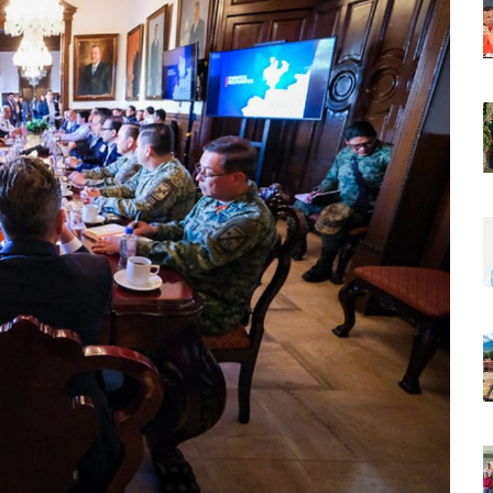
r Sustento Legal De Las Descargas Residuales Al Mar
ergencia Ambiental Por Incendios Históricos
stadio De Tritones Vallarta; Será Financiado Por Privados
 En Puerto Vallarta, ¿para Quiénes Aplica Y Cómo Tramitarlas?
as Explosión De Una Pipa En Tlaquepaque (VIDEO)
aje De La Cuarta Transformación A Puerto Vallarta Y Tomatlán
Verde En El Estero El Salado Por Su 26 Aniversario
En Los PriceAgencies Awards 2026 En Ciudad De México
 Gratuita En Puerto Vallarta Para Emprendedores Y Ciudadanía
an Integrar La Planilla Del PAN Vallarta Para El 2027
vo En Seis Colonias Del Centro De Puerto Vallarta
onoce La Labor Del Personal De Servicios Eficientes
o Vallarta Con Tormentas Y Ambiente Caluroso
e A Referentes De La Comunidad LGBT+ En Puerto Vallarta
2.º “Ejército Del Verde” En La Colonia Primero De Mayo
 Venezuela Con 718 Toneladas De Ayuda Humanitaria