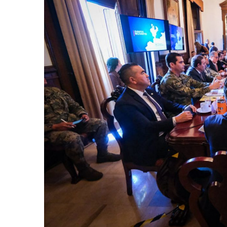
Melissa Madero Exige Aclara
Washington Enfrenta Una Em
Avanza Plan Para Construir E
Nuevas Concesiones De Taxis
Mueren Cuatro Personas Tr
Bruno Blancas Lleva El Mens
Liberan 180 Crías De Iguana 
Puerto Vallarta Participa 
Ofrecerán Asesoría Jurídica
Juan Solís E Iris Torres Busc
Realizan Operativo Preventi
Arquitecto Luis Munguía Rec
Semana Lluviosa Para Puert
Voces Del Orgullo Distingu
Partido Verde Conforma Su 1
Buques Mexicanos Parten A