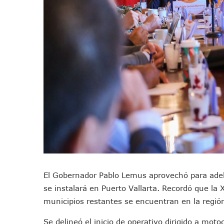
Bruno Blancas Convoca A Mes
CUCosta E IMSS Nayarit Ava
Videos De Presunto Convoy
Playa Las Cocinas: Retiran
Dr. Álvarez Zayas Dirige Pl
Por Desaparición Forzada, E
“El Mayo” Zambada Es Conde
Orgullo Vallartense: Zhoem
Brigada Forense Brindará A
Vecinos De Vallarta 500 Exp
Pelea De Extranjera Durante
Joven Esgrimista De Puerto 
El Gobernador Pablo Lemus aprovechó para adela
Llegan Camiones “oruga” A 
se instalará en Puerto Vallarta. Recordó que la 
Coordinan Operativo Para L
municipios restantes se encuentran en la región
Monzón Mexicano Causará Ll
Acusado De Homicidio En El
Se delineó el inicio de operativo dirigido a mot