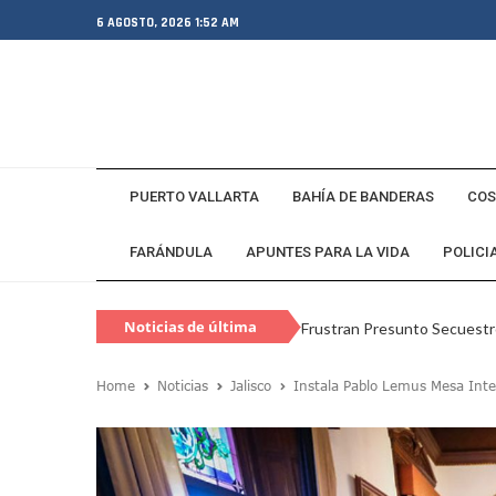
6 AGOSTO, 2026 1:52 AM
PUERTO VALLARTA
BAHÍA DE BANDERAS
COS
FARÁNDULA
APUNTES PARA LA VIDA
POLICI
Frustran Presunto Secuestr
Noticias de última
Infecciones Respiratorias E
hora
Home
Noticias
Jalisco
Instala Pablo Lemus Mesa Inter
SIOP Moderniza La Casa De 
Van Por La Reorganización D
Estados Unidos Endurece Su
Buscan A Wilber Armando Co