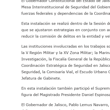
El Gobernador Constitucional del Estado de Jalis
Morena Cierra Filas Por La 
Mesa Interinstitucional de Seguridad del Gobiern
Hallazgo De Yareli Colmenar
fuerzas federales y dependencias de la Coordina
Regresa A Puerto Vallarta L
Esta instalación se realizó dentro de la Sesión 
Ra Aguilar Acompaña A Cien
que se ajustaron estrategias en conjunto con aut
Oleaje Y Riesgo Por Cocodri
reducir la comisión de delitos en la entidad y ve
“Kato” Supera El Abandono 
México Necesitaba 600 Mil 
Las instituciones involucradas en los trabajos s
Poderoso Terremoto Destru
la V Región Militar y la XV Zona Militar; la Mar
Munguía Es El Sexto Mejor A
Investigación, la Fiscalía General de la Repúbli
Coordinación Estratégica de Seguridad en Jalisco
ATM Incorpora 20 Nuevos Ca
Seguridad, la Comisaría Vial, el Escudo Urbano 
Colectivos Piden A Lemus Má
Jefatura de Gabinete.
Avenida Federación En Puer
Caída De “El Mencho” Elevó 
En esta instalación también participó el Supremo
Mercado Vallarta Incluye Re
figura del Magistrado Presidente Daniel Espinos
Morenistas Imparten Taller 
El Gobernador de Jalisco, Pablo Lemus Navarro, 
CEDHJ Señala Violaciones A