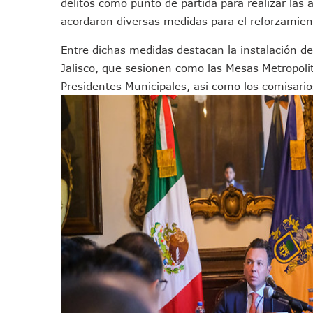
delitos como punto de partida para realizar las a
Ayutla Bajo Investigación T
acordaron diversas medidas para el reforzamient
Maleza Crece En Camellones 
Entre dichas medidas destacan la instalación de
Lluvias E Inundaciones No D
Jalisco, que sesionen como las Mesas Metropolita
Bruno Blancas Reúne A Espec
Presidentes Municipales, así como los comisario
Entregan Aparato Auditivo A
Juan Carlos Castro Realiza 
Huracán En Formación Podría
Viajar A Puerto Vallarta Es
Buscan Reducir Riesgos Por 
Plantean “Ley Don Juanito” 
Vecinos De La Playita Recib
Asesinan En Oaxaca Al Perio
Detienen A Cuatro Hombres
Yussara Canales Pide Trans
Adultos Mayores De Ixtapa
Mujeres Recorren Calles De 