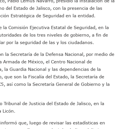
co, Pablo Lemus Navarro, presidió la instalación de la
Defensa Del Agua De Calidad En La Zona Metropolitana De Guadalajara
o del Estado de Jalisco, con la presencia de las
es Tovar Eleva A 4 Cuerpos Encontrados En El Río
ción Estratégica de Seguridad en la entidad.
a Premiación Nacional De La Liga Premier FMF
de la Comisión Ejecutiva Estatal de Seguridad, en la
tos De Familias En Las Paseadas De Las Palmas 2026
oridades de los tres niveles de gobierno, a fin de
los Mantienen Restricciones En Playas De Puerto Vallarta
lar por la seguridad de las y los ciudadanos.
Y Comienza Una Nueva Vida Con Una Familia
Empleos; Solo Generó 262 Mil En Seis Meses: Coparmex
on la Secretaría de la Defensa Nacional, por medio de
ye Edificios Y Puentes En Japón (VIDEOS)
ina Armada de México, el Centro Nacional de
lcalde De Jalisco, Según Statistical Research Corporation
ca, la Guardia Nacional y las dependencias de la
, que son la Fiscalía del Estado, la Secretaría de
miones Al Corredor Bahía De Banderas–Puerto Vallarta
C5, así como la Secretaría General de Gobierno y la
s Ministerios Públicos Para Puerto Vallarta
to Vallarta Registra 80% De Avance En Su Construcción
Percepción De Inseguridad En Puerto Vallarta
 Tribunal de Justicia del Estado de Jalisco, en la
úne A Emprendedores Locales En La Isla Shopping Village
a Licón.
En Puerto Vallarta
informó que, luego de revisar las estadísticas en
 Derechos De Víctima De Abuso Sexual En Preescolar