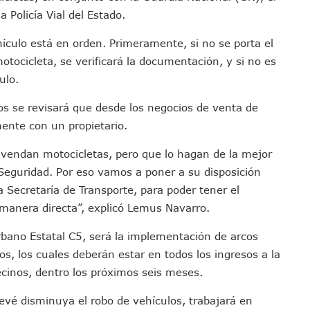
i Para Puerto Vallarta Tras Sismo De 7.4 En Chiapas
a Policía Vial del Estado.
Final Del Mundial 2026 Entre España Y Argentina
hículo está en orden. Primeramente, si no se porta el
croalga En Playa De Guayabitos; Investigan Origen Del Fenómeno
otocicleta, se verificará la documentación, y si no es
avados Zapopan 2026 En El Centro Acuático
ulo.
MDP De Adelanto De Participaciones, ¿para Qué?
ios se revisará que desde los negocios de venta de
rán A Simposio Internacional De Capacitación En Querétaro
ente con un propietario.
va Programa Para Menores Con Diabetes Tipo 1
cate Por Morena Y A Su Esposo En Ataque Armado
 vendan motocicletas, pero que lo hagan de la mejor
Con Reporte De Robo Durante Operativos En Bahía De Banderas
Seguridad. Por eso vamos a poner a su disposición
 Ciclo 2026-2027 En Jalisco; 95.3% Obtuvo Su Primera Opción
a Secretaría de Transporte, para poder tener el
 Vallarta Durante El 2026; Guadalajara Crece
manera directa”, explicó Lemus Navarro.
 Talpa De Allende Para Realizar Trámites Fiscales
bano Estatal C5, será la implementación de arcos
tivas Juan Carlos Castro Fortalece Labores De La 4T
os, los cuales deberán estar en todos los ingresos a la
uctura De La UMF No. 170 En Puerto Vallarta
ecinos, dentro los próximos seis meses.
imulacro Estatal Por Bloqueos Carreteros
revé disminuya el robo de vehículos, trabajará en
tos En Colonias De Puerto Vallarta