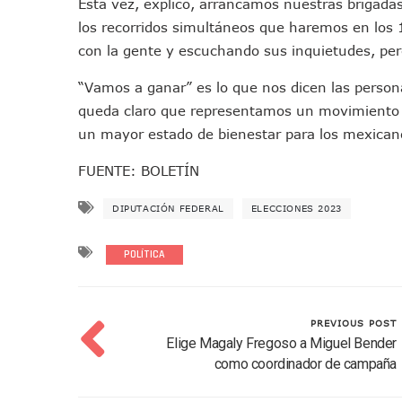
Esta vez, explicó, arrancamos nuestras brigadas
IMSS Invierte 12.6 MDP En R
los recorridos simultáneos que haremos en los 1
En Abril 2027 Terminarán El
con la gente y escuchando sus inquietudes, pe
Puerto Vallarta Fortalece S
“Vamos a ganar” es lo que nos dicen las perso
Accidente En Un RZR, Princ
queda claro que representamos un movimiento 
Este Viernes, Lemus Inaugur
un mayor estado de bienestar para los mexican
Nidos De Lluvia Busca Benefi
Morena Cierra Filas Por La 
FUENTE: BOLETÍN
Hallazgo De Yareli Colmenar
DIPUTACIÓN FEDERAL
ELECCIONES 2023
Regresa A Puerto Vallarta L
Ra Aguilar Acompaña A Cien
POLÍTICA
Oleaje Y Riesgo Por Cocodri
“Kato” Supera El Abandono 
México Necesitaba 600 Mil 
PREVIOUS POST
Poderoso Terremoto Destru
Elige Magaly Fregoso a Miguel Bender
como coordinador de campaña
Munguía Es El Sexto Mejor A
ATM Incorpora 20 Nuevos Ca