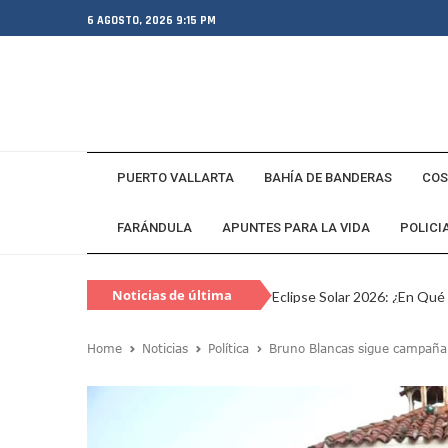
6 AGOSTO, 2026 9:15 PM
PUERTO VALLARTA
BAHÍA DE BANDERAS
COS
FARÁNDULA
APUNTES PARA LA VIDA
POLICI
Noticias de última
Eclipse Solar 2026: ¿En Qué
hora
Habitante Pide Proteger A 
Home
Noticias
Política
Bruno Blancas sigue campaña e
Coparmex Vallarta Reporta C
Violeta Y Melissa Desaparec
Juan Calderón Pide Oración
Jalisco Se Integra A Estrate