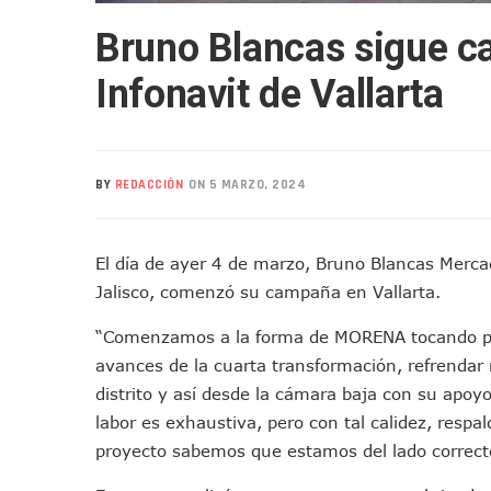
Realizan Operativo Preventi
Bruno Blancas sigue c
Arquitecto Luis Munguía Rec
Semana Lluviosa Para Puert
Infonavit de Vallarta
Voces Del Orgullo Distingu
Partido Verde Conforma Su 1
Buques Mexicanos Parten A
BY
REDACCIÓN
ON 5 MARZO, 2024
Nuevo Transporte Eléctrico 
En Vallarta, Todos Los Cam
El día de ayer 4 de marzo, Bruno Blancas Mercad
Centro De Autismo Es Un Par
Jalisco, comenzó su campaña en Vallarta.
Lluvias Y Oleaje Elevado Ma
Jóvenes En Movimiento Jali
“Comenzamos a la forma de MORENA tocando pue
En PV Encabezan Preferenci
avances de la cuarta transformación, refrendar
Pancho López; En La Mira D
distrito y así desde la cámara baja con su apoy
Cae El “R1”, Presunto Autor
labor es exhaustiva, pero con tal calidez, resp
Muere Manolo Solo, Actor De
proyecto sabemos que estamos del lado correcto d
Citan A Siete Integrantes D