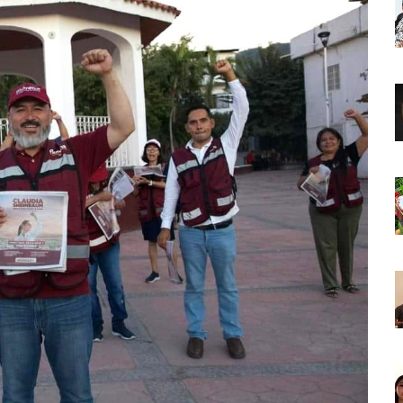
o Virtual De Un Menor De 13 Años En Puerto Vallarta
ncabezan Las Principales Causas De Enfermedad En Jalisco
La Cultura En Mascota Con Nuevo Auditorio
e Los Archivos Municipales En Puerto Vallarta
 Combate Al CJNG Con Nuevos Cargos Y Objetivos Prioritarios
lmenares Márquez, Desaparecido En Puerto Vallarta
r Sustento Legal De Las Descargas Residuales Al Mar
ergencia Ambiental Por Incendios Históricos
stadio De Tritones Vallarta; Será Financiado Por Privados
 En Puerto Vallarta, ¿para Quiénes Aplica Y Cómo Tramitarlas?
as Explosión De Una Pipa En Tlaquepaque (VIDEO)
aje De La Cuarta Transformación A Puerto Vallarta Y Tomatlán
Verde En El Estero El Salado Por Su 26 Aniversario
En Los PriceAgencies Awards 2026 En Ciudad De México
 Gratuita En Puerto Vallarta Para Emprendedores Y Ciudadanía
an Integrar La Planilla Del PAN Vallarta Para El 2027