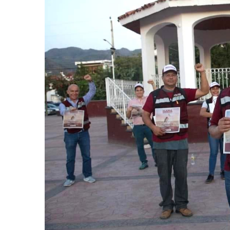
Frustran Presunto Secuestr
Infecciones Respiratorias E
SIOP Moderniza La Casa De 
Van Por La Reorganización D
Estados Unidos Endurece Su
Buscan A Wilber Armando Co
Melissa Madero Exige Aclara
Washington Enfrenta Una Em
Avanza Plan Para Construir E
Nuevas Concesiones De Taxis
Mueren Cuatro Personas Tr
Bruno Blancas Lleva El Mens
Liberan 180 Crías De Iguana 
Puerto Vallarta Participa 
Ofrecerán Asesoría Jurídica
Juan Solís E Iris Torres Busc