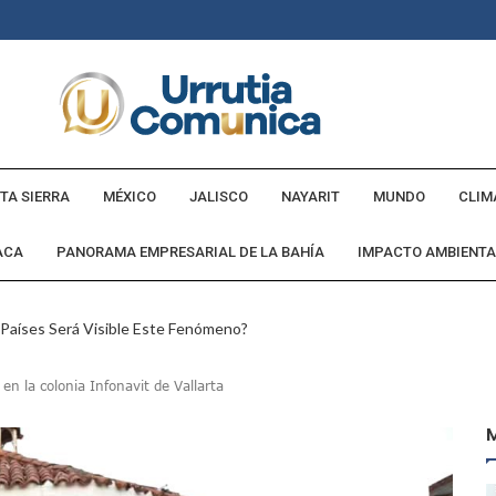
TA SIERRA
MÉXICO
JALISCO
NAYARIT
MUNDO
CLIM
ACA
PANORAMA EMPRESARIAL DE LA BAHÍA
IMPACTO AMBIENTA
 Países Será Visible Este Fenómeno?
Los “cajos” Durante Su Cruce Por Vialidades De Nuevo Nayarit
n la colonia Infonavit de Vallarta
aída En Ocupación Hotelera En Mayo, Junio Y Julio
en Tras Viajar A Puerto Vallarta Por Una Oferta De Trabajo
 Para Puerto Vallarta Ante La Virgen De Guadalupe
gia Nacional Para Sembrar 6.6 Millones De Árboles