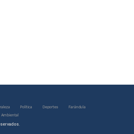
raleza
Política
Deportes
Farándula
 Ambiental
eservados.