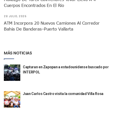
Cuerpos Encontrados En El Río
INFONAVIT Ampliará Horario De Atención En Bahía De Ba
Urrutia Comunica Se Encuentra En Pausa Por Crecimiento
28 JULIO, 2026
Héctor Santana Anuncia Inspecciones Nocturnas A Motocic
Nayarit, Jalisco Y Otros 6 Estados Suspenden Clases Este 
ATM Incorpora 20 Nuevos Camiones Al Corredor
Puerto Vallarta Suspende La Recolección De La Basura Est
Bahía De Banderas–Puerto Vallarta
Reporte Preliminar De Afectaciones, Según El Gobierno Mun
Canaco Servytur Puerto Vallarta Pide Evitar La Rapiña En N
Localizan 19 Vehículos Calcinados En Bahía De Banderas 
Reportan Al Menos 60 Negocios Incendiados En Puerto Vall
MÁS NOTICIAS
Coparmex Pide Reforzar Seguridad Tras Jornada De Violenci
Sin Daños A La Infraestructura Del Aeropuerto De Vallarta,
Capturan en Zapopan a estadounidense buscado por
Estados Unidos Pide A Sus Ciudadanos Resguardarse Si Est
INTERPOL
Gobierno De México Confirma Muerte De “El Mencho” Tras 
Evacúan Aeropuerto De Puerto Vallarta Y Air Canada Cance
Gobierno De Vallarta Pide No Salir De Casa Y No Abrir Neg
Reportan Captura Y Muerte De “El Mencho” En Medio De Op
Juan Carlos Castro visita la comunidad Villa Rosa
Enfrentamientos Y Narcobloqueos Son Por Operativo En Ta
Narcobloqueos Causan Pánico Y Tensión En Puerto Vallart
Justicia Penal-Oral Sigue Rezagada A 10 Años De La Entrada
Polvo, Ruido, Máquinas… Así Las Obras Inconclusas En El 