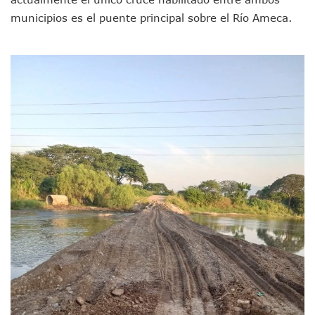
Adultos Mayores De Ixtapa Tendrán Una “Casa De Día” Re
municipios es el puente principal sobre el Río Ameca.
Mujeres Recorren Calles De Ixtapa Para Identificar Proble
Bruno Blancas Convoca A Mesa De Análisis Para La Conserv
CUCosta E IMSS Nayarit Avanzan En Acuerdos Para Ampliar
Videos De Presunto Convoy Armado Desatan Operativo En 
Playa Las Cocinas: Retiran Concesión Y Anuncian Plan De 
Dr. Álvarez Zayas Dirige Plan De Salud Animal Y Prevenció
Por Desaparición Forzada, Expolicías De Nayarit Enfrentar
“El Mayo” Zambada Es Condenado A Morir En Prisión En E
Orgullo Vallartense: Zhoemí Luévanos Competirá En El P
Brigada Forense Brindará Atención A Familias De Persona
Vecinos De Vallarta 500 Exponen Queja De Vialidades A Ju
Pelea De Extranjera Durante Función De “La Odisea” En Puer
Joven Esgrimista De Puerto Vallarta Asegura Lugar En El 
Llegan Camiones “oruga” A Puerto Vallarta Con Capacidad
Coordinan Operativo Para Las Tradicionales Paseadas 202
Monzón Mexicano Causará Lluvias Muy Fuertes En Jalisco 
Acusado De Homicidio En El Tuito Permanecerá Un Año En 
Descartan Riesgo De Tsunami Para Puerto Vallarta Tras Sis
Donald Trump Asistirá A La Final Del Mundial 2026 Entre E
Retiran 10 Toneladas De Macroalga En Playa De Guayabito