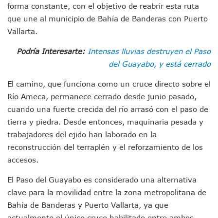
Colectivos Piden A Lemus Más Ministerios Públicos Para Pu
forma constante, con el objetivo de reabrir esta ruta
Avenida Federación En Puerto Vallarta Registra 80% De A
que une al municipio de Bahía de Banderas con Puerto
Caída De “El Mencho” Elevó Percepción De Inseguridad En 
Vallarta.
Mercado Vallarta Incluye Reúne A Emprendedores Locales E
Morenistas Imparten Taller En Puerto Vallarta
Podría Interesarte:
Intensas lluvias destruyen el Paso
CEDHJ Señala Violaciones A Derechos De Víctima De Abuso
del Guayabo, y está cerrado
Ayutla Bajo Investigación Tras Reporte De Posible Cremato
Maleza Crece En Camellones De La Principal Avenida Turíst
El camino, que funciona como un cruce directo sobre el
Lluvias E Inundaciones No Detienen El Transporte Público E
Río Ameca, permanece cerrado desde junio pasado,
Bruno Blancas Reúne A Especialistas Para Analizar La Cons
cuando una fuerte crecida del río arrasó con el paso de
Entregan Aparato Auditivo A Don Juan Ramírez En Puerto Va
tierra y piedra. Desde entonces, maquinaria pesada y
Juan Carlos Castro Realiza Asamblea Informativa En La Colo
Huracán En Formación Podría Generar Oleaje Elevado En L
trabajadores del ejido han laborado en la
Viajar A Puerto Vallarta Este Verano Puede Costar Hasta 2
reconstrucción del terraplén y el reforzamiento de los
Buscan Reducir Riesgos Por Cocodrilos En Playas De Puerto
accesos.
Plantean “Ley Don Juanito” Al Diputado Federal Bruno Blan
Vecinos De La Playita Reciben A Juan Carlos Castro
El Paso del Guayabo es considerado una alternativa
Asesinan En Oaxaca Al Periodista Francisco Alejandro Leyv
clave para la movilidad entre la zona metropolitana de
Detienen A Cuatro Hombres Armados En Bucerías; Asegur
Bahía de Banderas y Puerto Vallarta, ya que
Yussara Canales Pide Transparencia Sobre Nuevo Vertedero
actualmente el único cruce habilitado entre ambos