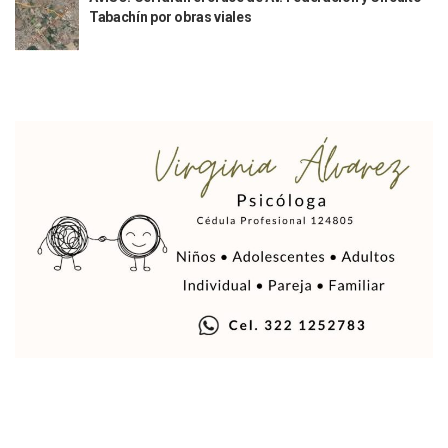
Fechas Y Sedes De Las Jornadas De Adopción De Perros En 
Tabachín por obras viales
Accidente Fatal En La Autopista Guadalajara–Tepic Deja En
Ra Aguilar Fortalece La Transformación Desde Las Asambl
Aparecen Vivos Los Tres Estudiantes Desaparecidos De Gu
Tras Caer Ante Inglaterra, México Recibe Multa Económica
Dictan Prisión Preventiva A Exdirector De Pemex Por Presun
Juan Carlos Castro Visitó La Colonia Cristóbal Colón
Puente Amado Nervo Avanza En Un 80%, ¿se Abrirá Este Ju
C5 Jalisco Recupera Vehículo Robado De Puerto Vallarta En
Lamenta Demolición De Finca Tradicional El Colegio De Arq
Genera Críticas La Compra De 35 Nuevas Patrullas Para Pue
Alejandro, Julión Y Alfredito Darán Magna Serenata En La 
Bloquean Acceso A Lancheros Y Pescadores En El Estero;
Recuerdan Contingencia Del Marigalante Con Reconocimi
Vallarta Destaca En Competitividad Urbana Por Turismo, F
Peritajes Buscan Esclarecer Muerte De Regidora De Cabo 
IDEFT Y Hotel De Puerto Vallarta Acuerdan Programa Para C
PAN Vallarta Distribuye 40 Paquetes De Artículos De Prim
No Ha Pasado La Basura En 6 Días En La Colonia Villas Uni
Convocan A Exposición Fotográfica Sobre El “domingo Negr
Temporal De Lluvias Mantienen En Alerta A Vallarta; Llam