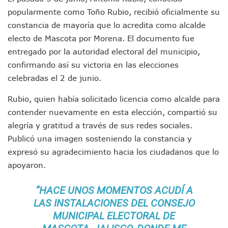
En Vallarta, Todos Los Camiones Deben De Tener Aire Aco
popularmente como Toño Rubio, recibió oficialmente su
Centro De Autismo Es Un Parteaguas Para Vallarta Y Jalisc
constancia de mayoría que lo acredita como alcalde
Lluvias Y Oleaje Elevado Marcarán El Fin De Semana En Pue
electo de Mascota por Morena. El documento fue
Jóvenes En Movimiento Jalisco Renueva Su Dirigencia Ru
entregado por la autoridad electoral del municipio,
En PV Encabezan Preferencias Morena Y Juan Carlos Cast
confirmando así su victoria en las elecciones
Pancho López; En La Mira Del Comité Nacional Del PAN
Cae El “R1”, Presunto Autor Intelectual Del Homicidio De 
celebradas el 2 de junio.
Muere Manolo Solo, Actor De “El Laberinto Del Fauno”, A L
Rubio, quien había solicitado licencia como alcalde para
Citan A Siete Integrantes De La Semar Por Investigación Por
IMSS Invierte 12.6 MDP En Remodelar Urgencias Del Hospita
contender nuevamente en esta elección, compartió su
En Abril 2027 Terminarán El Centro Regional De Autismo En
alegría y gratitud a través de sus redes sociales.
Puerto Vallarta Fortalece Su Promoción En California Con 
Publicó una imagen sosteniendo la constancia y
Accidente En Un RZR, Principal Hipótesis Por La Muerte D
expresó su agradecimiento hacia los ciudadanos que lo
Este Viernes, Lemus Inaugurará El Sistema De Electromovil
apoyaron.
Nidos De Lluvia Busca Beneficiar A 100 Familias De Puerto 
Morena Cierra Filas Por La Defensa Del Agua De Calidad En
“HACE UNOS MOMENTOS ACUDÍ A
Hallazgo De Yareli Colmenares Tovar Eleva A 4 Cuerpos En
Regresa A Puerto Vallarta La Premiación Nacional De La L
LAS INSTALACIONES DEL CONSEJO
Ra Aguilar Acompaña A Cientos De Familias En Las Pasead
MUNICIPAL ELECTORAL DE
Oleaje Y Riesgo Por Cocodrilos Mantienen Restricciones En