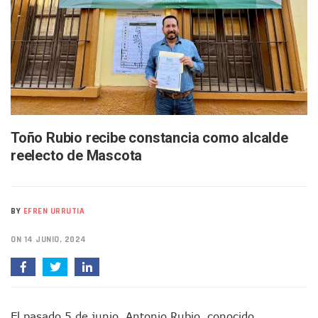
SIOP Moderniza La Casa De La Cultura En Mascota Con Nue
Van Por La Reorganización De Los Archivos Municipales En 
Estados Unidos Endurece Su Combate Al CJNG Con Nuevos 
Buscan A Wilber Armando Colmenares Márquez, Desaparec
Melissa Madero Exige Aclarar Sustento Legal De Las Desca
Washington Enfrenta Una Emergencia Ambiental Por Incen
Avanza Plan Para Construir Estadio De Tritones Vallarta; S
Nuevas Concesiones De Taxis En Puerto Vallarta, ¿para Qu
Mueren Cuatro Personas Tras Explosión De Una Pipa En T
Toño Rubio recibe constancia como alcalde
Bruno Blancas Lleva El Mensaje De La Cuarta Transformaci
reelecto de Mascota
Liberan 180 Crías De Iguana Verde En El Estero El Salado P
Puerto Vallarta Participa En Los PriceAgencies Awards 20
Ofrecerán Asesoría Jurídica Gratuita En Puerto Vallarta 
Juan Solís E Iris Torres Buscan Integrar La Planilla Del PAN 
BY
EFREN URRUTIA
Realizan Operativo Preventivo En Seis Colonias Del Centro 
Arquitecto Luis Munguía Reconoce La Labor Del Personal De
ON 14 JUNIO, 2024
Semana Lluviosa Para Puerto Vallarta Con Tormentas Y Am
Voces Del Orgullo Distingue A Referentes De La Comunida
Partido Verde Conforma Su 12.º “Ejército Del Verde” En L
Buques Mexicanos Parten A Venezuela Con 718 Toneladas
El pasado 5 de junio, Antonio Rubio, conocido
Nuevo Transporte Eléctrico En Puerto Vallarta: Rutas, Hora