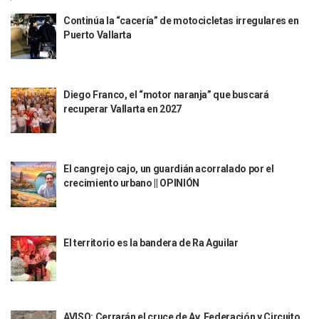
Monzón Mexicano Causará Lluvias Muy Fuertes En Jalisco 
Continúa la “cacería” de motocicletas irregulares en
Acusado De Homicidio En El Tuito Permanecerá Un Año En 
Puerto Vallarta
Descartan Riesgo De Tsunami Para Puerto Vallarta Tras Sis
Donald Trump Asistirá A La Final Del Mundial 2026 Entre E
Retiran 10 Toneladas De Macroalga En Playa De Guayabito
Arranca Copa México De Clavados Zapopan 2026 En El Cen
Diego Franco, el “motor naranja” que buscará
Munguía Analiza Pedir 100 MDP De Adelanto De Participac
recuperar Vallarta en 2027
Bomberas De Vallarta Asistirán A Simposio Internacional 
Región Sanitaria VIII Activa Programa Para Menores Con Di
Asesinan A Regidora De Tecate Por Morena Y A Su Esposo
Recuperan Seis Vehículos Con Reporte De Robo Durante O
El cangrejo cajo, un guardián acorralado por el
crecimiento urbano || OPINIÓN
SEP Asigna Escuelas Para El Ciclo 2026-2027 En Jalisco; 
Tráfico Aéreo Cae En Puerto Vallarta Durante El 2026; Gua
SAT Lleva Su Oficina Móvil A Talpa De Allende Para Realizar
Mediante Asambleas Informativas Juan Carlos Castro Fort
El territorio es la bandera de Ra Aguilar
IMSS Rehabilitará Infraestructura De La UMF No. 170 En Pue
Puerto Vallarta Se Suma A Simulacro Estatal Por Bloqueos 
Retiran Cacharros De 30 Puntos En Colonias De Puerto Vall
Movimiento Ciudadano Capacita A Su Estructura Territorial
Hospital Civil De La Costa Inicia Su Construcción En Puerto 
AVISO: Cerrarán el cruce de Av. Federación y Circuito