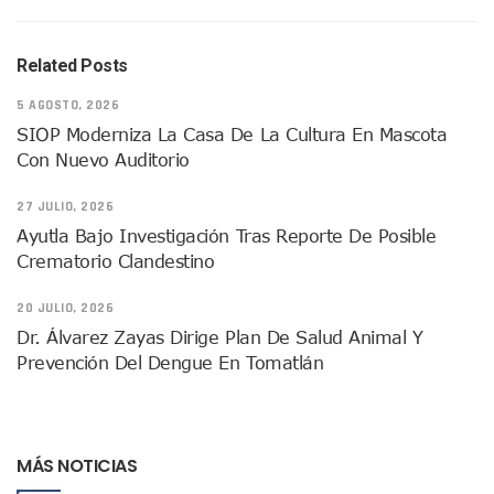
Plantean “Ley Don Juanito” Al Diputado Federal Bruno Blan
Vecinos De La Playita Reciben A Juan Carlos Castro
Asesinan En Oaxaca Al Periodista Francisco Alejandro Leyv
Related Posts
Detienen A Cuatro Hombres Armados En Bucerías; Asegur
Yussara Canales Pide Transparencia Sobre Nuevo Vertedero
5 AGOSTO, 2026
Adultos Mayores De Ixtapa Tendrán Una “Casa De Día” Re
SIOP Moderniza La Casa De La Cultura En Mascota
Mujeres Recorren Calles De Ixtapa Para Identificar Proble
Con Nuevo Auditorio
Bruno Blancas Convoca A Mesa De Análisis Para La Conserv
CUCosta E IMSS Nayarit Avanzan En Acuerdos Para Ampliar
27 JULIO, 2026
Videos De Presunto Convoy Armado Desatan Operativo En 
Ayutla Bajo Investigación Tras Reporte De Posible
Playa Las Cocinas: Retiran Concesión Y Anuncian Plan De 
Crematorio Clandestino
Dr. Álvarez Zayas Dirige Plan De Salud Animal Y Prevenció
Por Desaparición Forzada, Expolicías De Nayarit Enfrentar
20 JULIO, 2026
“El Mayo” Zambada Es Condenado A Morir En Prisión En E
Dr. Álvarez Zayas Dirige Plan De Salud Animal Y
Orgullo Vallartense: Zhoemí Luévanos Competirá En El P
Prevención Del Dengue En Tomatlán
Brigada Forense Brindará Atención A Familias De Persona
Vecinos De Vallarta 500 Exponen Queja De Vialidades A Ju
Pelea De Extranjera Durante Función De “La Odisea” En Puer
Joven Esgrimista De Puerto Vallarta Asegura Lugar En El 
MÁS NOTICIAS
Llegan Camiones “oruga” A Puerto Vallarta Con Capacidad
Coordinan Operativo Para Las Tradicionales Paseadas 202