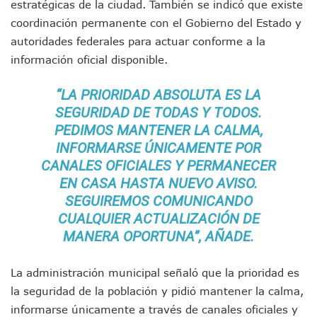
estratégicas de la ciudad. También se indicó que existe
Aparecen Vivos Los Tres Estudiantes Desaparecidos De Gu
Tras Caer Ante Inglaterra, México Recibe Multa Económica
coordinación permanente con el Gobierno del Estado y
Dictan Prisión Preventiva A Exdirector De Pemex Por Presun
autoridades federales para actuar conforme a la
Juan Carlos Castro Visitó La Colonia Cristóbal Colón
información oficial disponible.
Puente Amado Nervo Avanza En Un 80%, ¿se Abrirá Este Ju
C5 Jalisco Recupera Vehículo Robado De Puerto Vallarta En
“LA PRIORIDAD ABSOLUTA ES LA
Lamenta Demolición De Finca Tradicional El Colegio De Arq
SEGURIDAD DE TODAS Y TODOS.
Genera Críticas La Compra De 35 Nuevas Patrullas Para Pue
PEDIMOS MANTENER LA CALMA,
Alejandro, Julión Y Alfredito Darán Magna Serenata En La 
INFORMARSE ÚNICAMENTE POR
Bloquean Acceso A Lancheros Y Pescadores En El Estero;
Recuerdan Contingencia Del Marigalante Con Reconocimi
CANALES OFICIALES Y PERMANECER
Vallarta Destaca En Competitividad Urbana Por Turismo, F
EN CASA HASTA NUEVO AVISO.
Peritajes Buscan Esclarecer Muerte De Regidora De Cabo 
SEGUIREMOS COMUNICANDO
IDEFT Y Hotel De Puerto Vallarta Acuerdan Programa Para C
CUALQUIER ACTUALIZACIÓN DE
PAN Vallarta Distribuye 40 Paquetes De Artículos De Prim
MANERA OPORTUNA”, AÑADE.
No Ha Pasado La Basura En 6 Días En La Colonia Villas Uni
Convocan A Exposición Fotográfica Sobre El “domingo Negr
Temporal De Lluvias Mantienen En Alerta A Vallarta; Llam
La administración municipal señaló que la prioridad es
Ra Aguilar Recorre Rancho Nácar, Ojos De Agua Y Lomas De
la seguridad de la población y pidió mantener la calma,
Caen Más De 100 Personas Durante Operativo “Salvando V
informarse únicamente a través de canales oficiales y
Impulsa Juan Carlos Castro Almaguer Jornada Médica Grat