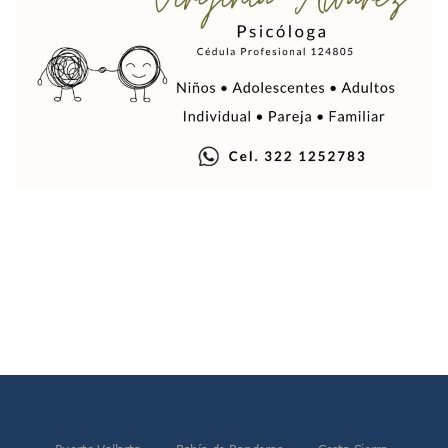
Vigilan Parques, Canchas Y Avenidas Para Bajar Actos Ilícit
Zapopan: Retiran 29 Motocicletas Irregulares En Operativo V
Muere Joven Tras Ser Arrollado Por Un Camión De UnibusP
Formalizan Uso De Espacio Comunitario En Verde Vallarta
Choque De Camionetas Deja Un Muerto En Autopista A Puer
Detienen A Peligroso Homicida De Guadalajara, Vinculado
Aprueban Nuevo Programa De Becas Escolares En Puerto V
Grasas De Establecimientos Comerciales Provocan Tapon
Colocan Cruz En Memoria De Clarisa Rodríguez En El Sitio 
Parejas En México: Bajan Matrimonios Y Crecen Uniones L
Yussara Canales Presenta La “ley Clarisa” Contra Conduct
Muere “Ma Nena”, La Abuelita Mexicana Que Se Robó El Co
Empresario De Vallarta Participa En La Feria De Innovaci
Avanza Reducción De La Jornada Laboral A 40 Horas; La Ap
Localizan Cuatro Vehículos Robados En Puerto Vallarta
CANIRAC Vallarta–Bahía De Banderas Reelige A Martha Par
Reportan Poncha Llantas En Carretera Compostela–Las Va
La Marina Decomisa 39 Máquinas Tragamonedas En Nayarit; 
Talento Vallartense Llegó A Canadá Y Abre Camino Para N
Descuentos Preferenciales En El Pago Del Predial 2026