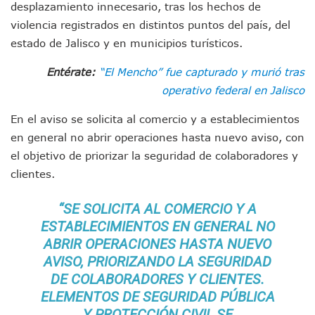
desplazamiento innecesario, tras los hechos de
Munguía Es El Sexto Mejor Alcalde De Jalisco, Según Statis
ATM Incorpora 20 Nuevos Camiones Al Corredor Bahía De 
violencia registrados en distintos puntos del país, del
Colectivos Piden A Lemus Más Ministerios Públicos Para Pu
estado de
Jalisco
y en municipios turísticos.
Avenida Federación En Puerto Vallarta Registra 80% De A
Caída De “El Mencho” Elevó Percepción De Inseguridad En 
Entérate:
“El Mencho” fue capturado y murió tras
Mercado Vallarta Incluye Reúne A Emprendedores Locales E
operativo federal en Jalisco
Morenistas Imparten Taller En Puerto Vallarta
CEDHJ Señala Violaciones A Derechos De Víctima De Abuso
En el aviso se solicita al comercio y a establecimientos
Ayutla Bajo Investigación Tras Reporte De Posible Cremato
en general no abrir operaciones hasta nuevo aviso, con
Maleza Crece En Camellones De La Principal Avenida Turíst
el objetivo de priorizar la seguridad de colaboradores y
Lluvias E Inundaciones No Detienen El Transporte Público E
clientes.
Bruno Blancas Reúne A Especialistas Para Analizar La Cons
Entregan Aparato Auditivo A Don Juan Ramírez En Puerto Va
“SE SOLICITA AL COMERCIO Y A
Juan Carlos Castro Realiza Asamblea Informativa En La Colo
ESTABLECIMIENTOS EN GENERAL NO
Huracán En Formación Podría Generar Oleaje Elevado En L
Viajar A Puerto Vallarta Este Verano Puede Costar Hasta 2
ABRIR OPERACIONES HASTA NUEVO
Buscan Reducir Riesgos Por Cocodrilos En Playas De Puerto
AVISO, PRIORIZANDO LA SEGURIDAD
Plantean “Ley Don Juanito” Al Diputado Federal Bruno Blan
DE COLABORADORES Y CLIENTES.
Vecinos De La Playita Reciben A Juan Carlos Castro
ELEMENTOS DE SEGURIDAD PÚBLICA
Asesinan En Oaxaca Al Periodista Francisco Alejandro Leyv
Y PROTECCIÓN CIVIL SE