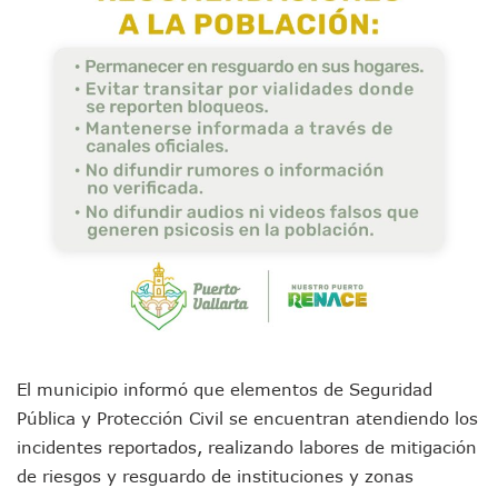
Donald Trump Asistirá A La Final Del Mundial 2026 Entre E
Retiran 10 Toneladas De Macroalga En Playa De Guayabito
Arranca Copa México De Clavados Zapopan 2026 En El Cen
Munguía Analiza Pedir 100 MDP De Adelanto De Participac
Bomberas De Vallarta Asistirán A Simposio Internacional 
Región Sanitaria VIII Activa Programa Para Menores Con Di
Asesinan A Regidora De Tecate Por Morena Y A Su Esposo
Recuperan Seis Vehículos Con Reporte De Robo Durante O
SEP Asigna Escuelas Para El Ciclo 2026-2027 En Jalisco; 
Tráfico Aéreo Cae En Puerto Vallarta Durante El 2026; Gua
SAT Lleva Su Oficina Móvil A Talpa De Allende Para Realizar
Mediante Asambleas Informativas Juan Carlos Castro Fort
IMSS Rehabilitará Infraestructura De La UMF No. 170 En Pue
Puerto Vallarta Se Suma A Simulacro Estatal Por Bloqueos 
Retiran Cacharros De 30 Puntos En Colonias De Puerto Vall
Movimiento Ciudadano Capacita A Su Estructura Territorial
El municipio informó que elementos de Seguridad
Hospital Civil De La Costa Inicia Su Construcción En Puerto 
Pública y Protección Civil se encuentran atendiendo los
Fechas Y Sedes De Las Jornadas De Adopción De Perros En 
incidentes reportados, realizando labores de mitigación
Accidente Fatal En La Autopista Guadalajara–Tepic Deja En
de riesgos y resguardo de instituciones y zonas
Ra Aguilar Fortalece La Transformación Desde Las Asambl