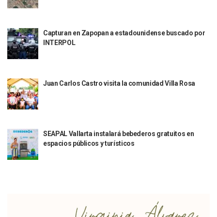
Quiso Matar A Un Anciano Con Parkinson En Puerto Vallart
¡El Pitillal Vive Su Primera Feria Del Libro!
Quema Controlada En Atenguillo Busca Minimizar Riesgo D
Capturan en Zapopan a estadounidense buscado por
Marx Arriaga Abandona Oficinas De La SEP Tras 100 Horas
INTERPOL
100 Pacientes Oncológicos Piden No Cambiar A Enfermeros
“Paseo De La Fama” En Vallarta Genera Dudas Tras Visita De
Air Canadá Anuncia Vuelo Directo Entre Guadalajara Y Mon
Hay 507 Personas Desaparecidas En Puerto Vallarta
Juan Carlos Castro visita la comunidad Villa Rosa
Gobierno De Lemus Abre Oficina Especializada En Personas
Anexo De Ixtapa Privaría Ilegalmente De Personas, Acusa C
Puerto Vallarta Acompaña En La Despedida Fúnebre Del Do
Puerto Vallarta Registra Más Ballenas Que Nunca Este 2
SEAPAL Tendrá Módulos Itinerantes Para Inscripción A Su
SEAPAL Vallarta instalará bebederos gratuitos en
Fin De Semana De San Valentín Impulsa Ventas En Restaura
espacios públicos y turísticos
Zapopan: Cae Presunto Coordinador De Célula Dedicada A 
Ponen En Marcha Campaña ‘No Es Lo Que Parece’ Para Pre
Estado Y Municipio Impulsan A Microempresas Vallartens
Vuelca Camioneta Con Jornaleros Cerca De Talpa De Allen
Así Protege La Suprema Corte A Dueños De Vehículos Que
Fátima Bosh, ¿la Mexicana Renuncia A Su Corona Como M
Un Piloto Captó A Una Presunta Nave Extraterrestre En Co