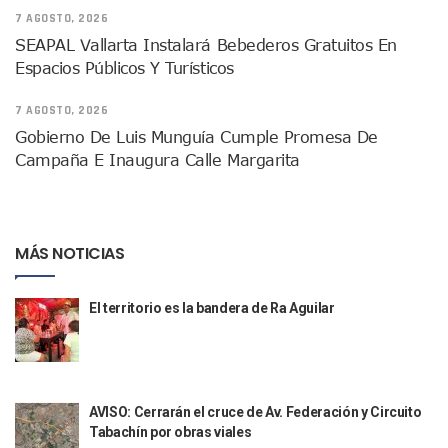
Justicia Penal-Oral Sigue Rezagada A 10 Años De La Entrada
7 AGOSTO, 2026
Polvo, Ruido, Máquinas… Así Las Obras Inconclusas En El 
SEAPAL Vallarta Instalará Bebederos Gratuitos En
Decomisan 4 Toneladas De Droga En Aguas De Manzanillo,
Espacios Públicos Y Turísticos
Incendio En Taller De Vehículos Pesados En San Juan De Lo
Congreso Médico En Puerto Vallarta Dejará Beneficios Soc
7 AGOSTO, 2026
Estados Unidos Detecta Red Ilícita De Tiempos Compartid
Gobierno De Luis Munguía Cumple Promesa De
Mueren 8 Personas De Bahía De Banderas En Operativo Na
Campaña E Inaugura Calle Margarita
Personas Therian Convocan A Mega Convivio En Guadalaja
Unirse Vallarta: Horario De Atención De Oficina De Búsq
Localizan Y Liberan A Cuatro Personas Que Permanecían I
Ola De Calor Alcanzará Su Máximo Este Jueves En Jalisco,
MÁS NOTICIAS
Macro Desfogue De Tuberías Dejará Sin Agua A 150 Colonia
Sigue El Programa De Bacheo En Puerto Vallarta
Localizan A Menor Extraviada En La Nueva Central De Aut
El territorio es la bandera de Ra Aguilar
Alumnos De “La Pesquera” Se Intoxican Tras Consumir Clo
Bruno Blancas Destaca Avances Legislativos Aprobados En
¡Qué Horror! Buscan Posible Fosa Clandestina En El Patio D
Melissa Madero Denuncia Despido De Su Personal Por Pres
Puerto Vallarta Presente En El Anuncio Del Plan Integral D
AVISO: Cerrarán el cruce de Av. Federación y Circuito
Tabachín por obras viales
Miércoles De Ceniza: ¿Qué Significa La Cruz Que Se Pone E