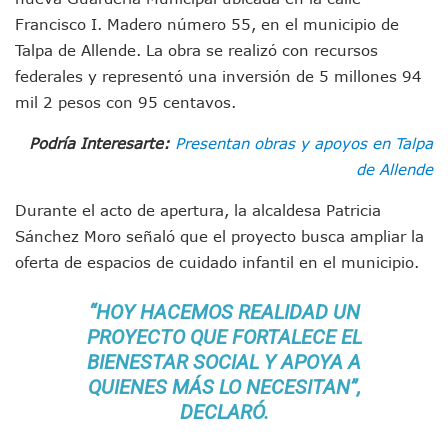
Munguía Es El Sexto Mejor Alcalde De Jalisco, Según Statis
Francisco I. Madero número 55, en el municipio de
ATM Incorpora 20 Nuevos Camiones Al Corredor Bahía De 
Talpa de Allende. La obra se realizó con recursos
Colectivos Piden A Lemus Más Ministerios Públicos Para Pu
federales y representó una inversión de 5 millones 94
Avenida Federación En Puerto Vallarta Registra 80% De A
Caída De “El Mencho” Elevó Percepción De Inseguridad En 
mil 2 pesos con 95 centavos.
Mercado Vallarta Incluye Reúne A Emprendedores Locales E
Podría Interesarte:
Presentan obras y apoyos en Talpa
Morenistas Imparten Taller En Puerto Vallarta
CEDHJ Señala Violaciones A Derechos De Víctima De Abuso
de Allende
Ayutla Bajo Investigación Tras Reporte De Posible Cremato
Maleza Crece En Camellones De La Principal Avenida Turíst
Durante el acto de apertura, la alcaldesa Patricia
Lluvias E Inundaciones No Detienen El Transporte Público E
Sánchez Moro señaló que el proyecto busca ampliar la
Bruno Blancas Reúne A Especialistas Para Analizar La Cons
oferta de espacios de cuidado infantil en el municipio.
Entregan Aparato Auditivo A Don Juan Ramírez En Puerto Va
Juan Carlos Castro Realiza Asamblea Informativa En La Colo
“HOY HACEMOS REALIDAD UN
Huracán En Formación Podría Generar Oleaje Elevado En L
PROYECTO QUE FORTALECE EL
Viajar A Puerto Vallarta Este Verano Puede Costar Hasta 2
BIENESTAR SOCIAL Y APOYA A
Buscan Reducir Riesgos Por Cocodrilos En Playas De Puerto
QUIENES MÁS LO NECESITAN”,
Plantean “Ley Don Juanito” Al Diputado Federal Bruno Blan
Vecinos De La Playita Reciben A Juan Carlos Castro
DECLARÓ.
Asesinan En Oaxaca Al Periodista Francisco Alejandro Leyv