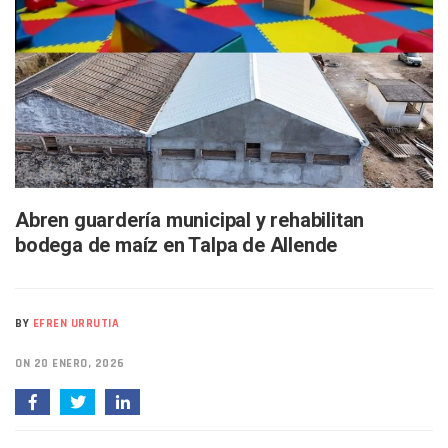
Buscan A Wilber Armando Colmenares Márquez, Desaparec
Melissa Madero Exige Aclarar Sustento Legal De Las Desca
Washington Enfrenta Una Emergencia Ambiental Por Incen
Avanza Plan Para Construir Estadio De Tritones Vallarta; S
Nuevas Concesiones De Taxis En Puerto Vallarta, ¿para Qu
Mueren Cuatro Personas Tras Explosión De Una Pipa En T
Bruno Blancas Lleva El Mensaje De La Cuarta Transformaci
Liberan 180 Crías De Iguana Verde En El Estero El Salado P
Puerto Vallarta Participa En Los PriceAgencies Awards 20
Ofrecerán Asesoría Jurídica Gratuita En Puerto Vallarta 
Abren guardería municipal y rehabilitan
Juan Solís E Iris Torres Buscan Integrar La Planilla Del PAN 
bodega de maíz en Talpa de Allende
Realizan Operativo Preventivo En Seis Colonias Del Centro 
Arquitecto Luis Munguía Reconoce La Labor Del Personal De
Semana Lluviosa Para Puerto Vallarta Con Tormentas Y Am
Voces Del Orgullo Distingue A Referentes De La Comunida
BY
EFREN URRUTIA
Partido Verde Conforma Su 12.º “Ejército Del Verde” En L
Buques Mexicanos Parten A Venezuela Con 718 Toneladas
ON 20 ENERO, 2026
Nuevo Transporte Eléctrico En Puerto Vallarta: Rutas, Hora
En Vallarta, Todos Los Camiones Deben De Tener Aire Aco
Centro De Autismo Es Un Parteaguas Para Vallarta Y Jalisc
Lluvias Y Oleaje Elevado Marcarán El Fin De Semana En Pue