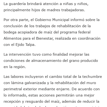
Detienen A Cuatro Hombres Armados En Bucerías; Asegur
La guardería brindará atención a niñas y niños,
Yussara Canales Pide Transparencia Sobre Nuevo Vertedero
principalmente hijos de madres trabajadoras.
Adultos Mayores De Ixtapa Tendrán Una “Casa De Día” Re
Mujeres Recorren Calles De Ixtapa Para Identificar Proble
Por otra parte, el Gobierno Municipal informó sobre la
Bruno Blancas Convoca A Mesa De Análisis Para La Conserv
conclusión de los trabajos de rehabilitación de la
CUCosta E IMSS Nayarit Avanzan En Acuerdos Para Ampliar
bodega acopiadora de maíz del programa federal
Videos De Presunto Convoy Armado Desatan Operativo En 
Playa Las Cocinas: Retiran Concesión Y Anuncian Plan De 
Alimentos para el Bienestar, realizada en coordinación
Dr. Álvarez Zayas Dirige Plan De Salud Animal Y Prevenció
con el Ejido Talpa.
Por Desaparición Forzada, Expolicías De Nayarit Enfrentar
“El Mayo” Zambada Es Condenado A Morir En Prisión En E
La intervención tuvo como finalidad mejorar las
Orgullo Vallartense: Zhoemí Luévanos Competirá En El P
condiciones de almacenamiento del grano producido
Brigada Forense Brindará Atención A Familias De Persona
en la región.
Vecinos De Vallarta 500 Exponen Queja De Vialidades A Ju
Pelea De Extranjera Durante Función De “La Odisea” En Puer
Las labores incluyeron el cambio total de la techumbre
Joven Esgrimista De Puerto Vallarta Asegura Lugar En El 
con lámina galvanizada y la rehabilitación del muro
Llegan Camiones “oruga” A Puerto Vallarta Con Capacidad
perimetral exterior mediante enjarre. De acuerdo con
Coordinan Operativo Para Las Tradicionales Paseadas 202
lo informado, estas acciones permitirán una mejor
Monzón Mexicano Causará Lluvias Muy Fuertes En Jalisco 
Acusado De Homicidio En El Tuito Permanecerá Un Año En 
recepción y resguardo del maíz, además de reducir la
Descartan Riesgo De Tsunami Para Puerto Vallarta Tras Sis