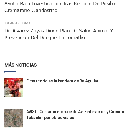
Ayutla Bajo Investigación Tras Reporte De Posible
Justicia Penal-Oral Sigue Rezagada A 10 Años De La Entrada
Crematorio Clandestino
Polvo, Ruido, Máquinas… Así Las Obras Inconclusas En El 
Decomisan 4 Toneladas De Droga En Aguas De Manzanillo,
20 JULIO, 2026
Incendio En Taller De Vehículos Pesados En San Juan De Lo
Congreso Médico En Puerto Vallarta Dejará Beneficios Soc
Dr. Álvarez Zayas Dirige Plan De Salud Animal Y
Estados Unidos Detecta Red Ilícita De Tiempos Compartid
Prevención Del Dengue En Tomatlán
Mueren 8 Personas De Bahía De Banderas En Operativo Na
Personas Therian Convocan A Mega Convivio En Guadalaja
Unirse Vallarta: Horario De Atención De Oficina De Búsq
Localizan Y Liberan A Cuatro Personas Que Permanecían I
MÁS NOTICIAS
Ola De Calor Alcanzará Su Máximo Este Jueves En Jalisco,
Macro Desfogue De Tuberías Dejará Sin Agua A 150 Colonia
El territorio es la bandera de Ra Aguilar
Sigue El Programa De Bacheo En Puerto Vallarta
Localizan A Menor Extraviada En La Nueva Central De Aut
Alumnos De “La Pesquera” Se Intoxican Tras Consumir Clo
Bruno Blancas Destaca Avances Legislativos Aprobados En
¡Qué Horror! Buscan Posible Fosa Clandestina En El Patio D
AVISO: Cerrarán el cruce de Av. Federación y Circuito
Melissa Madero Denuncia Despido De Su Personal Por Pres
Tabachín por obras viales
Puerto Vallarta Presente En El Anuncio Del Plan Integral D
Miércoles De Ceniza: ¿Qué Significa La Cruz Que Se Pone E