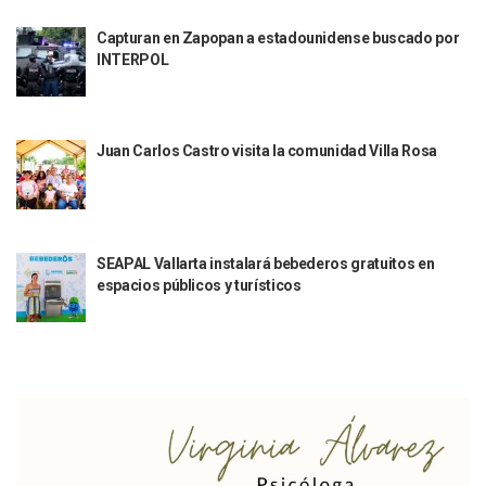
Quiso Matar A Un Anciano Con Parkinson En Puerto Vallart
¡El Pitillal Vive Su Primera Feria Del Libro!
Capturan en Zapopan a estadounidense buscado por
Quema Controlada En Atenguillo Busca Minimizar Riesgo D
INTERPOL
Marx Arriaga Abandona Oficinas De La SEP Tras 100 Horas
100 Pacientes Oncológicos Piden No Cambiar A Enfermeros
“Paseo De La Fama” En Vallarta Genera Dudas Tras Visita De
Air Canadá Anuncia Vuelo Directo Entre Guadalajara Y Mon
Juan Carlos Castro visita la comunidad Villa Rosa
Hay 507 Personas Desaparecidas En Puerto Vallarta
Gobierno De Lemus Abre Oficina Especializada En Personas
Anexo De Ixtapa Privaría Ilegalmente De Personas, Acusa C
Puerto Vallarta Acompaña En La Despedida Fúnebre Del Do
SEAPAL Vallarta instalará bebederos gratuitos en
Puerto Vallarta Registra Más Ballenas Que Nunca Este 2
espacios públicos y turísticos
SEAPAL Tendrá Módulos Itinerantes Para Inscripción A Su
Fin De Semana De San Valentín Impulsa Ventas En Restaura
Zapopan: Cae Presunto Coordinador De Célula Dedicada A 
Ponen En Marcha Campaña ‘No Es Lo Que Parece’ Para Pre
Estado Y Municipio Impulsan A Microempresas Vallartens
Vuelca Camioneta Con Jornaleros Cerca De Talpa De Allen
Así Protege La Suprema Corte A Dueños De Vehículos Que
Fátima Bosh, ¿la Mexicana Renuncia A Su Corona Como M
Un Piloto Captó A Una Presunta Nave Extraterrestre En Co