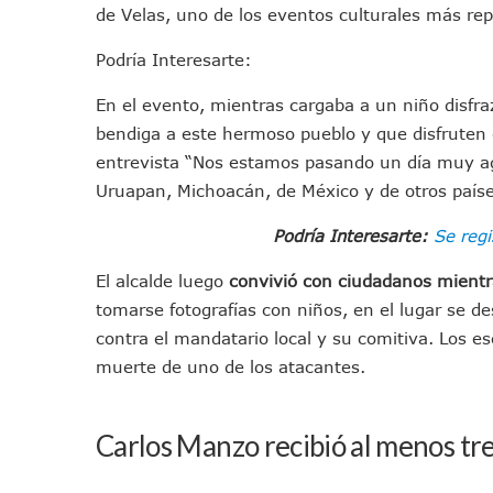
de Velas, uno de los eventos culturales más rep
Pancho López; En La Mira D
Cae El “R1”, Presunto Autor
Podría Interesarte:
Muere Manolo Solo, Actor De
En el evento, mientras cargaba a un niño disfra
Citan A Siete Integrantes D
bendiga a este hermoso pueblo y que disfruten 
IMSS Invierte 12.6 MDP En R
entrevista “Nos estamos pasando un día muy ag
En Abril 2027 Terminarán El
Uruapan, Michoacán, de México y de otros paíse
Puerto Vallarta Fortalece S
Accidente En Un RZR, Princ
Podría Interesarte:
Se regi
Este Viernes, Lemus Inaugur
El alcalde luego
convivió con ciudadanos mientra
Nidos De Lluvia Busca Benefi
tomarse fotografías con niños, en el lugar se d
Morena Cierra Filas Por La 
contra el mandatario local y su comitiva. Los esc
Hallazgo De Yareli Colmenar
muerte de uno de los atacantes.
Regresa A Puerto Vallarta L
Ra Aguilar Acompaña A Cien
Carlos Manzo recibió al menos tre
Oleaje Y Riesgo Por Cocodri
“Kato” Supera El Abandono 