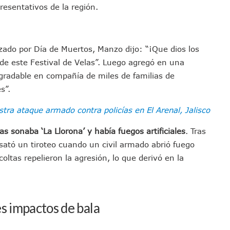
resentativos de la región.
el Comité Nacional Del PAN
 Intelectual Del Homicidio De Carlos Manzo
 “El Laberinto Del Fauno”, A Los 62 Años
zado por Día de Muertos, Manzo dijo: “¡Que dios los
e La Semar Por Investigación Por Huachicol Fiscal
de este Festival de Velas”. Luego agregó en una
emodelar Urgencias Del Hospital 42 De Puerto Vallarta
radable en compañía de miles de familias de
 Centro Regional De Autismo En Puerto Vallarta
s”.
u Promoción En California Con Seminarios Turísticos
ipal Hipótesis Por La Muerte De Dos Jóvenes En El Río Ameca
stra ataque armado contra policías en El Arenal, Jalisco
ará El Sistema De Electromovilidad En Puerto Vallarta
s sonaba ‘La Llorona’ y había fuegos artificiales
. Tras
ciar A 100 Familias De Puerto Vallarta
esató un tiroteo cuando un civil armado abrió fuego
Defensa Del Agua De Calidad En La Zona Metropolitana De Guadalajara
oltas repelieron la agresión, lo que derivó en la
es Tovar Eleva A 4 Cuerpos Encontrados En El Río
a Premiación Nacional De La Liga Premier FMF
tos De Familias En Las Paseadas De Las Palmas 2026
s impactos de bala
los Mantienen Restricciones En Playas De Puerto Vallarta
Y Comienza Una Nueva Vida Con Una Familia