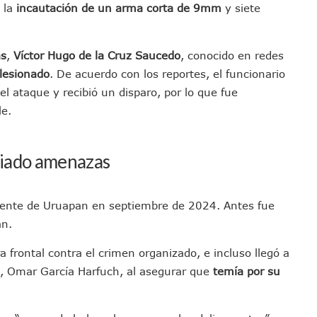
 la
incautación de un arma corta de 9mm
y siete
nado A Morir En Prisión En Estados Unidos
í Luévanos Competirá En El Panamericano De Esgrima
tención A Familias De Personas Desaparecidas En Tapalpa
as
,
Víctor Hugo de la Cruz Saucedo
, conocido en redes
onen Queja De Vialidades A Juan Carlos Castro
lesionado
. De acuerdo con los reportes, el funcionario
 Función De “La Odisea” En Puerto Vallarta Se Vuelve Viral
l ataque y recibió un disparo, por lo que fue
le.
Vallarta Asegura Lugar En El Panamericano De Lima
Puerto Vallarta Con Capacidad Para 130 Pasajeros C/u
as Tradicionales Paseadas 2026 De Las Palmas
ciado amenazas
uvias Muy Fuertes En Jalisco Y Otros Estados
 Tuito Permanecerá Un Año En Prisión Preventiva
iente de Uruapan en septiembre de 2024. Antes fue
i Para Puerto Vallarta Tras Sismo De 7.4 En Chiapas
án.
Final Del Mundial 2026 Entre España Y Argentina
croalga En Playa De Guayabitos; Investigan Origen Del Fenómeno
 frontal contra el crimen organizado, e incluso llegó a
avados Zapopan 2026 En El Centro Acuático
d, Omar García Harfuch, al asegurar que
temía por su
MDP De Adelanto De Participaciones, ¿para Qué?
rán A Simposio Internacional De Capacitación En Querétaro