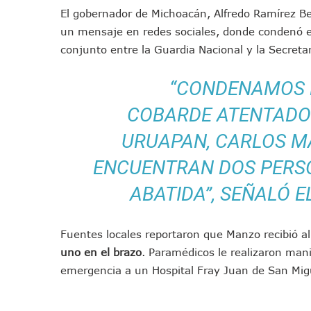
México Necesitaba 600 Mil 
El gobernador de Michoacán, Alfredo Ramírez Bedo
un mensaje en redes sociales, donde condenó e
Poderoso Terremoto Destru
conjunto entre la Guardia Nacional y la Secreta
Munguía Es El Sexto Mejor A
ATM Incorpora 20 Nuevos Ca
“CONDENAMOS 
Colectivos Piden A Lemus Má
Avenida Federación En Puer
COBARDE ATENTADO
Caída De “El Mencho” Elevó 
URUAPAN, CARLOS MA
Mercado Vallarta Incluye Re
ENCUENTRAN DOS PERS
Morenistas Imparten Taller 
CEDHJ Señala Violaciones A
ABATIDA”, SEÑALÓ 
Ayutla Bajo Investigación T
Maleza Crece En Camellones 
Fuentes locales reportaron que Manzo recibió 
Lluvias E Inundaciones No D
uno en el brazo
. Paramédicos le realizaron man
Bruno Blancas Reúne A Espec
emergencia a un Hospital Fray Juan de San Migu
Entregan Aparato Auditivo A
Juan Carlos Castro Realiza 