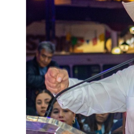
Coparmex Vallarta Reporta C
Violeta Y Melissa Desaparec
Juan Calderón Pide Oración
Jalisco Se Integra A Estrate
Frustran Presunto Secuestr
Infecciones Respiratorias E
SIOP Moderniza La Casa De 
Van Por La Reorganización D
Estados Unidos Endurece Su
Buscan A Wilber Armando Co
Melissa Madero Exige Aclara
Washington Enfrenta Una Em
Avanza Plan Para Construir E
Nuevas Concesiones De Taxis
Mueren Cuatro Personas Tr
Bruno Blancas Lleva El Mens