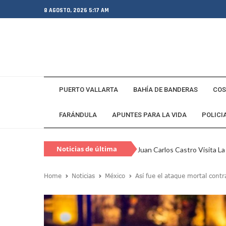
8 AGOSTO, 2026 5:17 AM
PUERTO VALLARTA
BAHÍA DE BANDERAS
COS
FARÁNDULA
APUNTES PARA LA VIDA
POLICI
Noticias de última
Juan Carlos Castro Visita L
hora
SEAPAL Vallarta Instalará B
Home
Noticias
México
Así fue el ataque mortal cont
Gobierno De Luis Munguía 
Exgobernador De Guerrero M
Eclipse Solar 2026: ¿En Qué
Habitante Pide Proteger A 