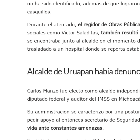
no ha sido identificado, además de que lograron
“El Mayo” Zambada Es Conde
casquillos.
Orgullo Vallartense: Zhoem
Brigada Forense Brindará A
Durante el atentado,
el regidor de Obras Públic
Vecinos De Vallarta 500 Exp
sociales como Víctor Saladitas,
también resultó 
Pelea De Extranjera Durante
se encontraba junto al alcalde en el momento de
trasladado a un hospital donde se reporta estab
Joven Esgrimista De Puerto 
Llegan Camiones “oruga” A 
Coordinan Operativo Para L
Alcalde de Uruapan había denun
Monzón Mexicano Causará Ll
Acusado De Homicidio En El
Carlos Manzo fue electo como alcalde independ
Descartan Riesgo De Tsunam
diputado federal y auditor del IMSS en Michoac
Donald Trump Asistirá A La 
Retiran 10 Toneladas De Ma
Su administración se caracterizó por una postura
Arranca Copa México De Cl
pedir apoyo al entonces secretario de Segurida
vida ante constantes amenazas
.
Munguía Analiza Pedir 100 
Bomberas De Vallarta Asisti