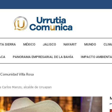
TA SIERRA
MÉXICO
JALISCO
NAYARIT
MUNDO
CLIM
ACA
PANORAMA EMPRESARIAL DE LA BAHÍA
IMPACTO AMBIENTA
a Comunidad Villa Rosa
ebederos Gratuitos En Espacios Públicos Y Turísticos
ra Carlos Manzo, alcalde de Uruapan
Cumple Promesa De Campaña E Inaugura Calle Margarita
andó Destruir Evidencia Del Caso Ayotzinapa: Godoy
 Países Será Visible Este Fenómeno?
Los “cajos” Durante Su Cruce Por Vialidades De Nuevo Nayarit