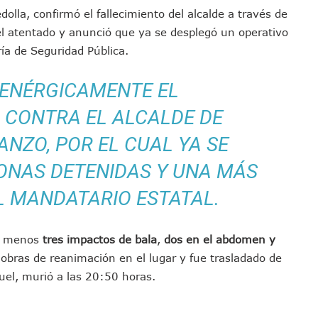
Empleos; Solo Generó 262 Mil En Seis Meses: Coparmex
lla, confirmó el fallecimiento del alcalde a través de
l atentado y anunció que ya se desplegó un operativo
ye Edificios Y Puentes En Japón (VIDEOS)
ría de Seguridad Pública.
lcalde De Jalisco, Según Statistical Research Corporation
miones Al Corredor Bahía De Banderas–Puerto Vallarta
ENÉRGICAMENTE EL
s Ministerios Públicos Para Puerto Vallarta
to Vallarta Registra 80% De Avance En Su Construcción
 CONTRA EL ALCALDE DE
Percepción De Inseguridad En Puerto Vallarta
NZO, POR EL CUAL YA SE
úne A Emprendedores Locales En La Isla Shopping Village
ONAS DETENIDAS Y UNA MÁS
En Puerto Vallarta
 Derechos De Víctima De Abuso Sexual En Preescolar
EL MANDATARIO ESTATAL.
ras Reporte De Posible Crematorio Clandestino
De La Principal Avenida Turística De Puerto Vallarta
al menos
tres impactos de bala
,
dos en el abdomen y
etienen El Transporte Público En Puerto Vallarta
iobras de reanimación en el lugar y fue trasladado de
ialistas Para Analizar La Conservación Del Estero El Salado
el, murió a las 20:50 horas.
 Don Juan Ramírez En Puerto Vallarta
Asamblea Informativa En La Colonia Bobadilla