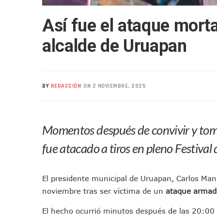
Liberan 180 Crías De Iguana 
Así fue el ataque mort
Puerto Vallarta Participa 
Ofrecerán Asesoría Jurídica
alcalde de Uruapan
Juan Solís E Iris Torres Busc
Realizan Operativo Preventi
Arquitecto Luis Munguía Rec
BY
REDACCIÓN
ON 2 NOVIEMBRE, 2025
Semana Lluviosa Para Puert
Voces Del Orgullo Distingu
Partido Verde Conforma Su 1
Momentos después de convivir y toma
Buques Mexicanos Parten A
Nuevo Transporte Eléctrico 
fue atacado a tiros en pleno Festiva
En Vallarta, Todos Los Cam
Centro De Autismo Es Un Par
El presidente municipal de Uruapan, Carlos Manz
Lluvias Y Oleaje Elevado Ma
noviembre tras ser víctima de un
ataque armado
Jóvenes En Movimiento Jali
El hecho ocurrió minutos después de las 20:00 h
En PV Encabezan Preferenci