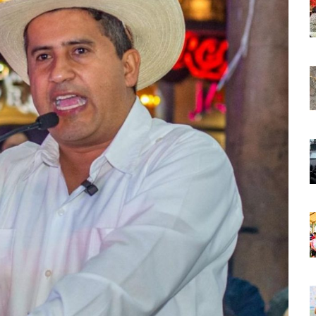
aída En Ocupación Hotelera En Mayo, Junio Y Julio
en Tras Viajar A Puerto Vallarta Por Una Oferta De Trabajo
 Para Puerto Vallarta Ante La Virgen De Guadalupe
gia Nacional Para Sembrar 6.6 Millones De Árboles
o Virtual De Un Menor De 13 Años En Puerto Vallarta
ncabezan Las Principales Causas De Enfermedad En Jalisco
La Cultura En Mascota Con Nuevo Auditorio
e Los Archivos Municipales En Puerto Vallarta
 Combate Al CJNG Con Nuevos Cargos Y Objetivos Prioritarios
lmenares Márquez, Desaparecido En Puerto Vallarta
r Sustento Legal De Las Descargas Residuales Al Mar
ergencia Ambiental Por Incendios Históricos
stadio De Tritones Vallarta; Será Financiado Por Privados
 En Puerto Vallarta, ¿para Quiénes Aplica Y Cómo Tramitarlas?
as Explosión De Una Pipa En Tlaquepaque (VIDEO)
aje De La Cuarta Transformación A Puerto Vallarta Y Tomatlán