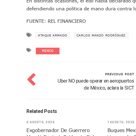
En distintas ocasiones, el edil había declarado
Región Sanitaria VIII Acti
defendiendo una política de mano dura contra l
Asesinan A Regidora De Te
FUENTE: REL FINANCIERO
Recuperan Seis Vehículos 
SEP Asigna Escuelas Para El
ATAQUE ARMADO
CARLOS MANZO RODRÍGUEZ
Tráfico Aéreo Cae En Puerto
SAT Lleva Su Oficina Móvil A
MÉXICO
Mediante Asambleas Informa
IMSS Rehabilitará Infraestr
Puerto Vallarta Se Suma A S
PREVIOUS POST
Uber NO puede operar en aeropuertos
Retiran Cacharros De 30 Pun
de México, aclara la SICT
Movimiento Ciudadano Capaci
Hospital Civil De La Costa I
Fechas Y Sedes De Las Jorn
Related Posts
Accidente Fatal En La Autop
6 AGOSTO, 2026
1 AGOSTO, 2026
Ra Aguilar Fortalece La Tr
Exgobernador De Guerrero
Buques Mexi
Aparecen Vivos Los Tres Es