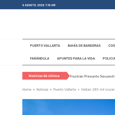
6 AGOSTO, 2026 7:10 AM
PUERTO VALLARTA
BAHÍA DE BANDERAS
COS
FARÁNDULA
APUNTES PARA LA VIDA
POLICI
Noticias de última
Frustran Presunto Secuestr
hora
Infecciones Respiratorias E
Home
Noticias
Puerto Vallarta
Visitan 285 mil crucer
SIOP Moderniza La Casa De 
Van Por La Reorganización D
Estados Unidos Endurece Su
Buscan A Wilber Armando Co