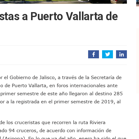
En Puerto Vallarta: Rutas, Horarios Y Capacidad
stas a Puerto Vallarta de
iones Deben De Tener Aire Acondicionado: Diego Monraz
teaguas Para Vallarta Y Jalisco: Luis Munguía
rcarán El Fin De Semana En Puerto Vallarta
sco Renueva Su Dirigencia Rumbo A 2027
as Morena Y Juan Carlos Castro
el Comité Nacional Del PAN
 Intelectual Del Homicidio De Carlos Manzo
 “El Laberinto Del Fauno”, A Los 62 Años
r el Gobierno de Jalisco, a través de la Secretaría de
e La Semar Por Investigación Por Huachicol Fiscal
o de Puerto Vallarta, en foros internacionales ante
emodelar Urgencias Del Hospital 42 De Puerto Vallarta
 primer semestre de este año llegaron al destino 285
 Centro Regional De Autismo En Puerto Vallarta
or a la registrada en el primer semestre de 2019, al
u Promoción En California Con Seminarios Turísticos
ipal Hipótesis Por La Muerte De Dos Jóvenes En El Río Ameca
de los cruceristas que recorren la ruta Riviera
ará El Sistema De Electromovilidad En Puerto Vallarta
bado 94 cruceros, de acuerdo con información de
ciar A 100 Familias De Puerto Vallarta
 (Asipona). En lo que va del año, enero ha sido el que