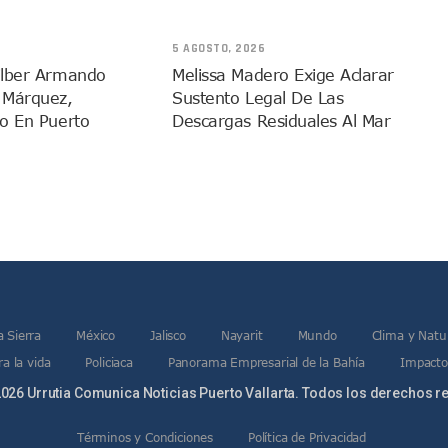
ta A Su Estructura Territorial En Vallarta Rumbo Al 2027
nicia Su Construcción En Puerto Vallarta
5 AGOSTO, 2026
adas De Adopción De Perros En Puerto Vallarta
ilber Armando
Melissa Madero Exige Aclarar
 Márquez,
Sustento Legal De Las
ista Guadalajara–Tepic Deja Entre 16 Y 18 Occisos
o En Puerto
Descargas Residuales Al Mar
ansformación Desde Las Asambleas Informativas
tudiantes Desaparecidos De Guadalajara
México Recibe Multa Económica De La FIFA
Exdirector De Pemex Por Presunta Violencia Familiar Y Vicaria
 Colonia Cristóbal Colón
En Un 80%, ¿se Abrirá Este Julio 2026?
o Robado De Puerto Vallarta En Jarretaderas
 Tradicional El Colegio De Arquitectos De Vallarta
a Sierra
México
Jalisco
Nayarit
Mundo
Clima y Natu
e 35 Nuevas Patrullas Para Puerto Vallarta
a la vida
Policiaca
Panorama Empresarial de la Bahía
Impacto
to Darán Magna Serenata En La Minerva
026 Urrutia Comunica Noticias Puerto Vallarta. Todos los derechos r
s Y Pescadores En El Estero; Urgen Apoyo Del Gobierno
l Marigalante Con Reconocimiento A Cuerpos De Emergencia
Términos y Condiciones
Política de Privacidad