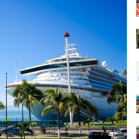
r Sustento Legal De Las Descargas Residuales Al Mar
ergencia Ambiental Por Incendios Históricos
stadio De Tritones Vallarta; Será Financiado Por Privados
 En Puerto Vallarta, ¿para Quiénes Aplica Y Cómo Tramitarlas?
as Explosión De Una Pipa En Tlaquepaque (VIDEO)
aje De La Cuarta Transformación A Puerto Vallarta Y Tomatlán
Verde En El Estero El Salado Por Su 26 Aniversario
En Los PriceAgencies Awards 2026 En Ciudad De México
 Gratuita En Puerto Vallarta Para Emprendedores Y Ciudadanía
an Integrar La Planilla Del PAN Vallarta Para El 2027
vo En Seis Colonias Del Centro De Puerto Vallarta
onoce La Labor Del Personal De Servicios Eficientes
o Vallarta Con Tormentas Y Ambiente Caluroso
e A Referentes De La Comunidad LGBT+ En Puerto Vallarta
2.º “Ejército Del Verde” En La Colonia Primero De Mayo
 Venezuela Con 718 Toneladas De Ayuda Humanitaria