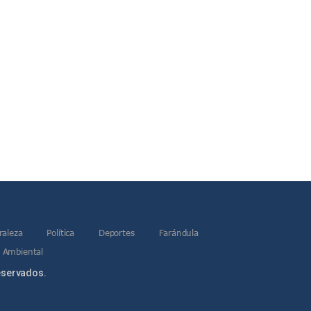
raleza
Política
Deportes
Farándula
 Ambiental
eservados.