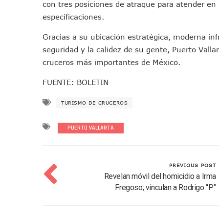
con tres posiciones de atraque para atender en
Descartan Riesgo De Tsunam
especificaciones.
Donald Trump Asistirá A La 
Retiran 10 Toneladas De Ma
Gracias a su ubicación estratégica, moderna infr
seguridad y la calidez de su gente, Puerto Vall
Arranca Copa México De Cl
cruceros más importantes de México.
Munguía Analiza Pedir 100 
Bomberas De Vallarta Asisti
FUENTE: BOLETIN
Región Sanitaria VIII Acti
TURISMO DE CRUCEROS
Asesinan A Regidora De Te
Recuperan Seis Vehículos 
PUERTO VALLARTA
SEP Asigna Escuelas Para El
Tráfico Aéreo Cae En Puerto
SAT Lleva Su Oficina Móvil A
PREVIOUS POST
Mediante Asambleas Informa
Revelan móvil del homicidio a Irma
IMSS Rehabilitará Infraestr
Fregoso; vinculan a Rodrigo “P”
Puerto Vallarta Se Suma A S
Retiran Cacharros De 30 Pun