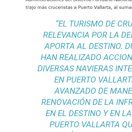
Morena Cierra Filas Por La 
trajo más cruceristas a Puerto Vallarta, al su
Hallazgo De Yareli Colmenar
“EL TURISMO DE CR
Regresa A Puerto Vallarta L
Ra Aguilar Acompaña A Cien
RELEVANCIA POR LA D
Oleaje Y Riesgo Por Cocodri
APORTA AL DESTINO. 
“Kato” Supera El Abandono 
México Necesitaba 600 Mil 
HAN REALIZADO ACCIO
Poderoso Terremoto Destru
DIVERSAS NAVIERAS IN
Munguía Es El Sexto Mejor A
EN PUERTO VALLAR
ATM Incorpora 20 Nuevos Ca
Colectivos Piden A Lemus Má
AVANZADO DE MANE
Avenida Federación En Puer
RENOVACIÓN DE LA IN
Caída De “El Mencho” Elevó 
EN EL DESTINO Y EN L
Mercado Vallarta Incluye Re
Morenistas Imparten Taller 
PUERTO VALLARTA Q
CEDHJ Señala Violaciones A