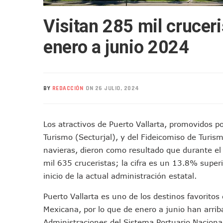
Nuevo Transporte Eléctrico 
Visitan 285 mil cruceri
En Vallarta, Todos Los Cam
Centro De Autismo Es Un Par
enero a junio 2024
Lluvias Y Oleaje Elevado Ma
Jóvenes En Movimiento Jali
En PV Encabezan Preferenci
BY
REDACCIÓN
ON 26 JULIO, 2024
Pancho López; En La Mira D
Cae El “R1”, Presunto Autor
Muere Manolo Solo, Actor De
Los atractivos de Puerto Vallarta, promovidos po
Citan A Siete Integrantes D
Turismo (Secturjal), y del Fideicomiso de Turism
IMSS Invierte 12.6 MDP En R
navieras, dieron como resultado que durante el
En Abril 2027 Terminarán El
mil 635 cruceristas; la cifra es un 13.8% superi
inicio de la actual administración estatal.
Puerto Vallarta Fortalece S
Accidente En Un RZR, Princ
Puerto Vallarta es uno de los destinos favoritos 
Este Viernes, Lemus Inaugur
Mexicana, por lo que de enero a junio han arri
Nidos De Lluvia Busca Benefi
Administraciones del Sistema Portuario Nacional