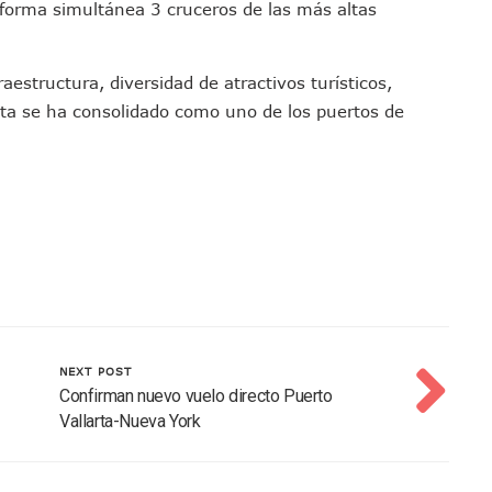
 forma simultánea 3 cruceros de las más altas
i Para Puerto Vallarta Tras Sismo De 7.4 En Chiapas
Final Del Mundial 2026 Entre España Y Argentina
croalga En Playa De Guayabitos; Investigan Origen Del Fenómeno
aestructura, diversidad de atractivos turísticos,
arta se ha consolidado como uno de los puertos de
avados Zapopan 2026 En El Centro Acuático
MDP De Adelanto De Participaciones, ¿para Qué?
rán A Simposio Internacional De Capacitación En Querétaro
va Programa Para Menores Con Diabetes Tipo 1
cate Por Morena Y A Su Esposo En Ataque Armado
Con Reporte De Robo Durante Operativos En Bahía De Banderas
 Ciclo 2026-2027 En Jalisco; 95.3% Obtuvo Su Primera Opción
 Vallarta Durante El 2026; Guadalajara Crece
 Talpa De Allende Para Realizar Trámites Fiscales
NEXT POST
tivas Juan Carlos Castro Fortalece Labores De La 4T
Confirman nuevo vuelo directo Puerto
uctura De La UMF No. 170 En Puerto Vallarta
Vallarta-Nueva York
imulacro Estatal Por Bloqueos Carreteros
tos En Colonias De Puerto Vallarta