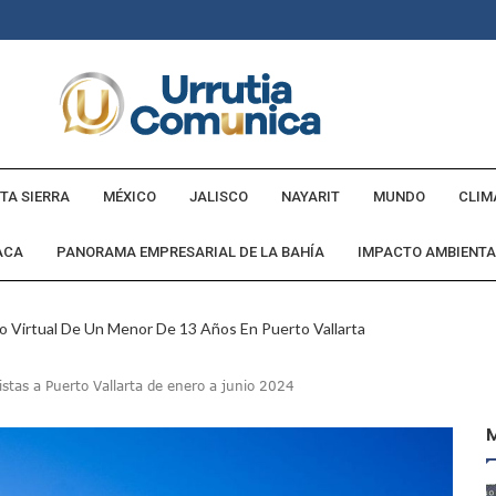
TA SIERRA
MÉXICO
JALISCO
NAYARIT
MUNDO
CLIM
ACA
PANORAMA EMPRESARIAL DE LA BAHÍA
IMPACTO AMBIENTA
o Virtual De Un Menor De 13 Años En Puerto Vallarta
ncabezan Las Principales Causas De Enfermedad En Jalisco
istas a Puerto Vallarta de enero a junio 2024
La Cultura En Mascota Con Nuevo Auditorio
e Los Archivos Municipales En Puerto Vallarta
 Combate Al CJNG Con Nuevos Cargos Y Objetivos Prioritarios
lmenares Márquez, Desaparecido En Puerto Vallarta