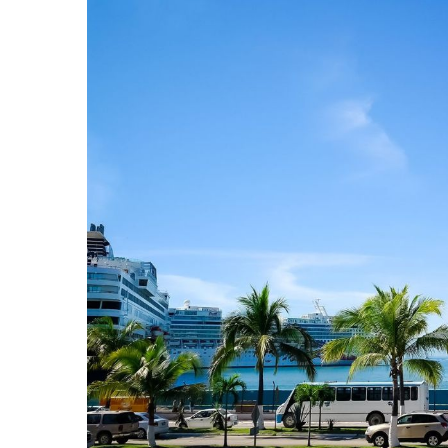
Melissa Madero Exige Aclara
Washington Enfrenta Una Em
Avanza Plan Para Construir E
Nuevas Concesiones De Taxis
Mueren Cuatro Personas Tr
Bruno Blancas Lleva El Mens
Liberan 180 Crías De Iguana 
Puerto Vallarta Participa 
Ofrecerán Asesoría Jurídica
Juan Solís E Iris Torres Busc
Realizan Operativo Preventi
Arquitecto Luis Munguía Rec
Semana Lluviosa Para Puert
Voces Del Orgullo Distingu
Partido Verde Conforma Su 1
Buques Mexicanos Parten A