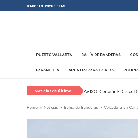
8 AGOSTO, 2026 1:51 AM
PUERTO VALLARTA
BAHÍA DE BANDERAS
COS
FARÁNDULA
APUNTES PARA LA VIDA
POLICI
Noticias de última
AVISO: Cerrarán El Cruce De
hora
Capturan En Zapopan A Es
Home
Noticias
Bahía de Banderas
Volcadura en Carre
Juan Carlos Castro Visita L
SEAPAL Vallarta Instalará B
Gobierno De Luis Munguía 
Exgobernador De Guerrero M