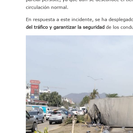
Jóvenes En Movimiento Jali
circulación normal.
En PV Encabezan Preferenci
En respuesta a este incidente, se ha desplegado 
Pancho López; En La Mira D
del tráfico y garantizar la seguridad
de los condu
Cae El “R1”, Presunto Autor
Muere Manolo Solo, Actor De
Citan A Siete Integrantes D
IMSS Invierte 12.6 MDP En R
En Abril 2027 Terminarán El
Puerto Vallarta Fortalece S
Accidente En Un RZR, Princ
Este Viernes, Lemus Inaugur
Nidos De Lluvia Busca Benefi
Morena Cierra Filas Por La 
Hallazgo De Yareli Colmenar
Regresa A Puerto Vallarta L
Ra Aguilar Acompaña A Cien