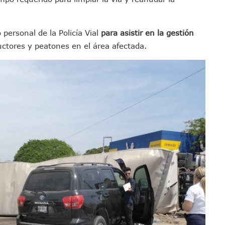
sco Renueva Su Dirigencia Rumbo A 2027
as Morena Y Juan Carlos Castro
personal de la Policía Vial
para asistir en la gestión
el Comité Nacional Del PAN
ctores y peatones en el área afectada.
 Intelectual Del Homicidio De Carlos Manzo
 “El Laberinto Del Fauno”, A Los 62 Años
e La Semar Por Investigación Por Huachicol Fiscal
emodelar Urgencias Del Hospital 42 De Puerto Vallarta
 Centro Regional De Autismo En Puerto Vallarta
u Promoción En California Con Seminarios Turísticos
ipal Hipótesis Por La Muerte De Dos Jóvenes En El Río Ameca
ará El Sistema De Electromovilidad En Puerto Vallarta
ciar A 100 Familias De Puerto Vallarta
Defensa Del Agua De Calidad En La Zona Metropolitana De Guadalajara
es Tovar Eleva A 4 Cuerpos Encontrados En El Río
a Premiación Nacional De La Liga Premier FMF
tos De Familias En Las Paseadas De Las Palmas 2026