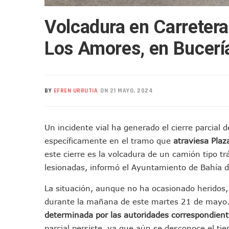
Mueren Cuatro Personas Tr
Volcadura en Carretera 
Bruno Blancas Lleva El Mens
Liberan 180 Crías De Iguana 
Los Amores, en Bucerí
Puerto Vallarta Participa 
Ofrecerán Asesoría Jurídica
Juan Solís E Iris Torres Busc
BY
EFREN URRUTIA
ON 21 MAYO, 2024
Realizan Operativo Preventi
Arquitecto Luis Munguía Rec
Semana Lluviosa Para Puert
Un incidente vial ha generado el cierre parcial d
Voces Del Orgullo Distingu
específicamente en el tramo que
atraviesa Plaz
Partido Verde Conforma Su 1
este cierre es la volcadura de un camión tipo t
Buques Mexicanos Parten A
lesionadas, informó el Ayuntamiento de Bahía 
Nuevo Transporte Eléctrico 
La situación, aunque no ha ocasionado heridos,
En Vallarta, Todos Los Cam
durante la mañana de este martes 21 de mayo
Centro De Autismo Es Un Par
determinada por las autoridades correspondien
Lluvias Y Oleaje Elevado Ma
parcial persiste, ya que aún se desconoce el tie