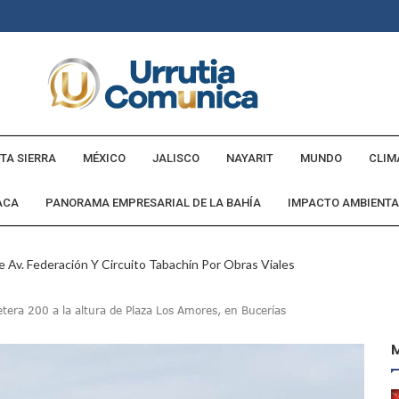
TA SIERRA
MÉXICO
JALISCO
NAYARIT
MUNDO
CLIM
ACA
PANORAMA EMPRESARIAL DE LA BAHÍA
IMPACTO AMBIENTA
 Av. Federación Y Circuito Tabachín Por Obras Viales
tadounidense Buscado Por INTERPOL
tera 200 a la altura de Plaza Los Amores, en Bucerías
a Comunidad Villa Rosa
ebederos Gratuitos En Espacios Públicos Y Turísticos
Cumple Promesa De Campaña E Inaugura Calle Margarita
andó Destruir Evidencia Del Caso Ayotzinapa: Godoy