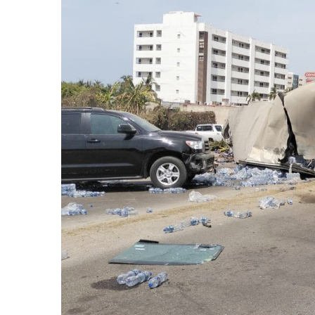
Eclipse Solar 2026: ¿En Qué
Habitante Pide Proteger A 
Coparmex Vallarta Reporta C
Violeta Y Melissa Desaparec
Juan Calderón Pide Oración
Jalisco Se Integra A Estrate
Frustran Presunto Secuestr
Infecciones Respiratorias E
SIOP Moderniza La Casa De 
Van Por La Reorganización D
Estados Unidos Endurece Su
Buscan A Wilber Armando Co
Melissa Madero Exige Aclara
Washington Enfrenta Una Em
Avanza Plan Para Construir E
Nuevas Concesiones De Taxis