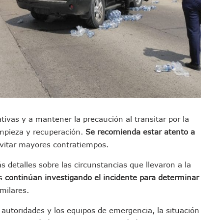
los Mantienen Restricciones En Playas De Puerto Vallarta
Y Comienza Una Nueva Vida Con Una Familia
Empleos; Solo Generó 262 Mil En Seis Meses: Coparmex
ye Edificios Y Puentes En Japón (VIDEOS)
lcalde De Jalisco, Según Statistical Research Corporation
miones Al Corredor Bahía De Banderas–Puerto Vallarta
s Ministerios Públicos Para Puerto Vallarta
to Vallarta Registra 80% De Avance En Su Construcción
Percepción De Inseguridad En Puerto Vallarta
tivas y a mantener la precaución al transitar por la
impieza y recuperación.
Se recomienda estar atento a
úne A Emprendedores Locales En La Isla Shopping Village
evitar mayores contratiempos.
En Puerto Vallarta
 Derechos De Víctima De Abuso Sexual En Preescolar
detalles sobre las circunstancias que llevaron a la
ras Reporte De Posible Crematorio Clandestino
es
continúan investigando el incidente para determinar
De La Principal Avenida Turística De Puerto Vallarta
milares.
etienen El Transporte Público En Puerto Vallarta
 autoridades y los equipos de emergencia, la situación
ialistas Para Analizar La Conservación Del Estero El Salado