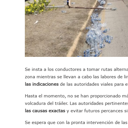
Oleaje Y Riesgo Por Cocodri
“Kato” Supera El Abandono 
México Necesitaba 600 Mil 
Poderoso Terremoto Destru
Munguía Es El Sexto Mejor A
ATM Incorpora 20 Nuevos Ca
Colectivos Piden A Lemus Má
Avenida Federación En Puer
Caída De “El Mencho” Elevó 
Se insta a los conductores a tomar rutas alterna
zona mientras se llevan a cabo las labores de l
Mercado Vallarta Incluye Re
las indicaciones
de las autoridades viales para 
Morenistas Imparten Taller 
CEDHJ Señala Violaciones A
Hasta el momento, no se han proporcionado más 
Ayutla Bajo Investigación T
volcadura del tráiler. Las autoridades pertinent
Maleza Crece En Camellones 
las causas exactas
y evitar futuros percances si
Lluvias E Inundaciones No D
Se espera que con la pronta intervención de las
Bruno Blancas Reúne A Espec