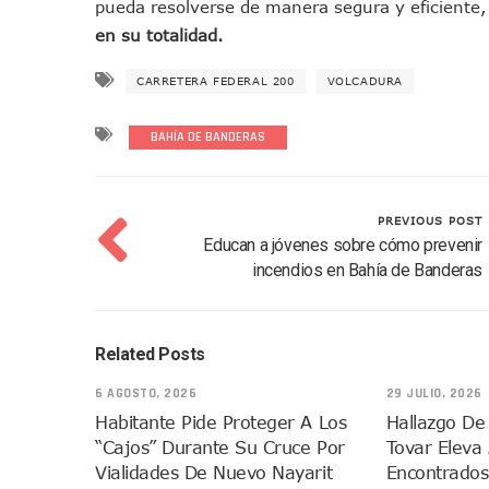
pueda resolverse de manera segura y eficiente
Entregan Aparato Auditivo A
en su totalidad.
Juan Carlos Castro Realiza 
Huracán En Formación Podría
CARRETERA FEDERAL 200
VOLCADURA
Viajar A Puerto Vallarta Es
BAHÍA DE BANDERAS
Buscan Reducir Riesgos Por 
Plantean “Ley Don Juanito” 
Vecinos De La Playita Recib
PREVIOUS POST
Asesinan En Oaxaca Al Perio
Educan a jóvenes sobre cómo prevenir
Detienen A Cuatro Hombres
incendios en Bahía de Banderas
Yussara Canales Pide Trans
Adultos Mayores De Ixtapa
Related Posts
Mujeres Recorren Calles De 
Bruno Blancas Convoca A Mes
6 AGOSTO, 2026
29 JULIO, 2026
CUCosta E IMSS Nayarit Ava
Habitante Pide Proteger A Los
Hallazgo De
Videos De Presunto Convoy
“cajos” Durante Su Cruce Por
Tovar Eleva
Vialidades De Nuevo Nayarit
Encontrados
Playa Las Cocinas: Retiran