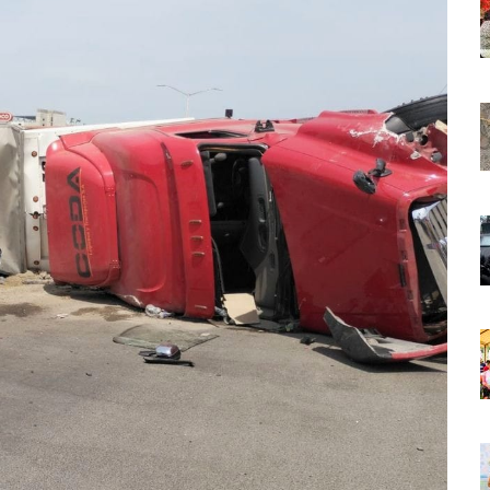
 Países Será Visible Este Fenómeno?
Los “cajos” Durante Su Cruce Por Vialidades De Nuevo Nayarit
aída En Ocupación Hotelera En Mayo, Junio Y Julio
en Tras Viajar A Puerto Vallarta Por Una Oferta De Trabajo
 Para Puerto Vallarta Ante La Virgen De Guadalupe
gia Nacional Para Sembrar 6.6 Millones De Árboles
o Virtual De Un Menor De 13 Años En Puerto Vallarta
ncabezan Las Principales Causas De Enfermedad En Jalisco
La Cultura En Mascota Con Nuevo Auditorio
e Los Archivos Municipales En Puerto Vallarta
 Combate Al CJNG Con Nuevos Cargos Y Objetivos Prioritarios
lmenares Márquez, Desaparecido En Puerto Vallarta
r Sustento Legal De Las Descargas Residuales Al Mar
ergencia Ambiental Por Incendios Históricos
stadio De Tritones Vallarta; Será Financiado Por Privados
 En Puerto Vallarta, ¿para Quiénes Aplica Y Cómo Tramitarlas?