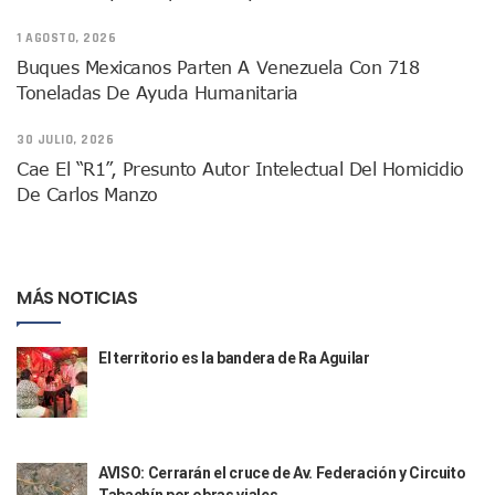
Detienen A Cuatro Hombres Armados En Bucerías; Asegur
Yussara Canales Pide Transparencia Sobre Nuevo Vertedero
1 AGOSTO, 2026
Adultos Mayores De Ixtapa Tendrán Una “Casa De Día” Re
Buques Mexicanos Parten A Venezuela Con 718
Mujeres Recorren Calles De Ixtapa Para Identificar Proble
Toneladas De Ayuda Humanitaria
Bruno Blancas Convoca A Mesa De Análisis Para La Conserv
CUCosta E IMSS Nayarit Avanzan En Acuerdos Para Ampliar
30 JULIO, 2026
Videos De Presunto Convoy Armado Desatan Operativo En 
Cae El “R1”, Presunto Autor Intelectual Del Homicidio
Playa Las Cocinas: Retiran Concesión Y Anuncian Plan De 
De Carlos Manzo
Dr. Álvarez Zayas Dirige Plan De Salud Animal Y Prevenció
Por Desaparición Forzada, Expolicías De Nayarit Enfrentar
“El Mayo” Zambada Es Condenado A Morir En Prisión En E
Orgullo Vallartense: Zhoemí Luévanos Competirá En El P
MÁS NOTICIAS
Brigada Forense Brindará Atención A Familias De Persona
Vecinos De Vallarta 500 Exponen Queja De Vialidades A Ju
Pelea De Extranjera Durante Función De “La Odisea” En Puer
El territorio es la bandera de Ra Aguilar
Joven Esgrimista De Puerto Vallarta Asegura Lugar En El 
Llegan Camiones “oruga” A Puerto Vallarta Con Capacidad
Coordinan Operativo Para Las Tradicionales Paseadas 202
Monzón Mexicano Causará Lluvias Muy Fuertes En Jalisco 
Acusado De Homicidio En El Tuito Permanecerá Un Año En 
AVISO: Cerrarán el cruce de Av. Federación y Circuito
Descartan Riesgo De Tsunami Para Puerto Vallarta Tras Sis
Tabachín por obras viales