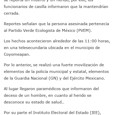
Jóvenes En Movimiento Jalisco Renueva Su Dirigencia Ru
funcionarios de casilla informaron que la mantendrían
En PV Encabezan Preferencias Morena Y Juan Carlos Cast
cerrada.
Pancho López; En La Mira Del Comité Nacional Del PAN
Cae El “R1”, Presunto Autor Intelectual Del Homicidio De 
Reportes señalan que la persona asesinada pertenecía
Muere Manolo Solo, Actor De “El Laberinto Del Fauno”, A L
al Partido Verde Ecologista de México (PVEM).
Citan A Siete Integrantes De La Semar Por Investigación Por
IMSS Invierte 12.6 MDP En Remodelar Urgencias Del Hospita
Los hechos acontecieron alrededor de las 11:00 horas,
En Abril 2027 Terminarán El Centro Regional De Autismo En
en una telesecundaria ubicada en el municipio de
Puerto Vallarta Fortalece Su Promoción En California Con 
Coyomeapan.
Accidente En Un RZR, Principal Hipótesis Por La Muerte D
Este Viernes, Lemus Inaugurará El Sistema De Electromovil
Por lo anterior, se realizó una fuerte movilización de
Nidos De Lluvia Busca Beneficiar A 100 Familias De Puerto 
elementos de la policía municipal y estatal, elementos
Morena Cierra Filas Por La Defensa Del Agua De Calidad En
de la Guardia Nacional (GN) y del Ejército Mexicano.
Hallazgo De Yareli Colmenares Tovar Eleva A 4 Cuerpos En
Regresa A Puerto Vallarta La Premiación Nacional De La L
Al lugar llegaron paramédicos que informaron del
Ra Aguilar Acompaña A Cientos De Familias En Las Pasead
deceso de un hombre, en cuanto al herido se
Oleaje Y Riesgo Por Cocodrilos Mantienen Restricciones En
“Kato” Supera El Abandono Y Comienza Una Nueva Vida Co
desconoce su estado de salud..
México Necesitaba 600 Mil Empleos; Solo Generó 262 Mil
Poderoso Terremoto Destruye Edificios Y Puentes En Jap
Por su parte el Instituto Electoral del Estado (IEE),