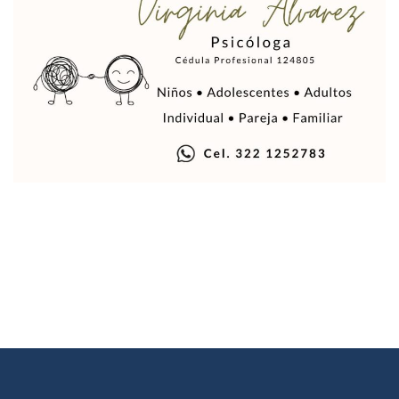
Aparecen Vivos Los Tres Estudiantes Desaparecidos De Gu
Tras Caer Ante Inglaterra, México Recibe Multa Económica
Dictan Prisión Preventiva A Exdirector De Pemex Por Presun
Juan Carlos Castro Visitó La Colonia Cristóbal Colón
Puente Amado Nervo Avanza En Un 80%, ¿se Abrirá Este Ju
C5 Jalisco Recupera Vehículo Robado De Puerto Vallarta En
Lamenta Demolición De Finca Tradicional El Colegio De Arq
Genera Críticas La Compra De 35 Nuevas Patrullas Para Pue
Alejandro, Julión Y Alfredito Darán Magna Serenata En La 
Bloquean Acceso A Lancheros Y Pescadores En El Estero;
Recuerdan Contingencia Del Marigalante Con Reconocimi
Vallarta Destaca En Competitividad Urbana Por Turismo, F
Peritajes Buscan Esclarecer Muerte De Regidora De Cabo 
IDEFT Y Hotel De Puerto Vallarta Acuerdan Programa Para C
PAN Vallarta Distribuye 40 Paquetes De Artículos De Prim
No Ha Pasado La Basura En 6 Días En La Colonia Villas Uni
Convocan A Exposición Fotográfica Sobre El “domingo Negr
Temporal De Lluvias Mantienen En Alerta A Vallarta; Llam
Ra Aguilar Recorre Rancho Nácar, Ojos De Agua Y Lomas De
Caen Más De 100 Personas Durante Operativo “Salvando V
Impulsa Juan Carlos Castro Almaguer Jornada Médica Grat