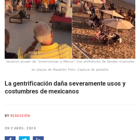
Washington Enfrenta Una Emergencia Ambiental Por Incen
Avanza Plan Para Construir Estadio De Tritones Vallarta; S
Nuevas Concesiones De Taxis En Puerto Vallarta, ¿para Qu
Mueren Cuatro Personas Tras Explosión De Una Pipa En T
Bruno Blancas Lleva El Mensaje De La Cuarta Transformaci
Liberan 180 Crías De Iguana Verde En El Estero El Salado P
Puerto Vallarta Participa En Los PriceAgencies Awards 20
Ofrecerán Asesoría Jurídica Gratuita En Puerto Vallarta 
Juan Solís E Iris Torres Buscan Integrar La Planilla Del PAN 
Usuarios acusan de “americanizar a México” tras prohibición de bandas musicales
Realizan Operativo Preventivo En Seis Colonias Del Centro 
en playas de Mazatlán Foto: Captura de pantalla
Arquitecto Luis Munguía Reconoce La Labor Del Personal De
Semana Lluviosa Para Puerto Vallarta Con Tormentas Y Am
La gentrificación daña severamente usos y
Voces Del Orgullo Distingue A Referentes De La Comunida
costumbres de mexicanos
Partido Verde Conforma Su 12.º “Ejército Del Verde” En L
Buques Mexicanos Parten A Venezuela Con 718 Toneladas
Nuevo Transporte Eléctrico En Puerto Vallarta: Rutas, Hora
En Vallarta, Todos Los Camiones Deben De Tener Aire Aco
BY
REDACCIÓN
Centro De Autismo Es Un Parteaguas Para Vallarta Y Jalisc
Lluvias Y Oleaje Elevado Marcarán El Fin De Semana En Pue
ON 2 ABRIL, 2024
Jóvenes En Movimiento Jalisco Renueva Su Dirigencia Ru
En PV Encabezan Preferencias Morena Y Juan Carlos Cast