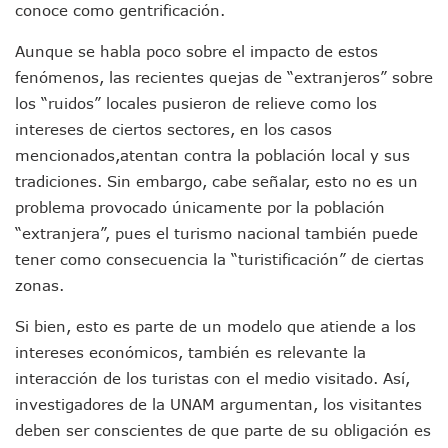
Adultos Mayores De Ixtapa Tendrán Una “Casa De Día” Re
conoce como gentrificación.
Mujeres Recorren Calles De Ixtapa Para Identificar Proble
Bruno Blancas Convoca A Mesa De Análisis Para La Conserv
Aunque se habla poco sobre el impacto de estos
CUCosta E IMSS Nayarit Avanzan En Acuerdos Para Ampliar
fenómenos, las recientes quejas de “extranjeros” sobre
Videos De Presunto Convoy Armado Desatan Operativo En 
los “ruidos” locales pusieron de relieve como los
Playa Las Cocinas: Retiran Concesión Y Anuncian Plan De 
intereses de ciertos sectores, en los casos
Dr. Álvarez Zayas Dirige Plan De Salud Animal Y Prevenció
mencionados,atentan contra la población local y sus
Por Desaparición Forzada, Expolicías De Nayarit Enfrentar
“El Mayo” Zambada Es Condenado A Morir En Prisión En E
tradiciones. Sin embargo, cabe señalar, esto no es un
Orgullo Vallartense: Zhoemí Luévanos Competirá En El P
problema provocado únicamente por la población
Brigada Forense Brindará Atención A Familias De Persona
“extranjera”, pues el turismo nacional también puede
Vecinos De Vallarta 500 Exponen Queja De Vialidades A Ju
tener como consecuencia la “turistificación” de ciertas
Pelea De Extranjera Durante Función De “La Odisea” En Puer
zonas.
Joven Esgrimista De Puerto Vallarta Asegura Lugar En El 
Llegan Camiones “oruga” A Puerto Vallarta Con Capacidad
Si bien, esto es parte de un modelo que atiende a los
Coordinan Operativo Para Las Tradicionales Paseadas 202
intereses económicos, también es relevante la
Monzón Mexicano Causará Lluvias Muy Fuertes En Jalisco 
Acusado De Homicidio En El Tuito Permanecerá Un Año En 
interacción de los turistas con el medio visitado. Así,
Descartan Riesgo De Tsunami Para Puerto Vallarta Tras Sis
investigadores de la UNAM argumentan, los visitantes
Donald Trump Asistirá A La Final Del Mundial 2026 Entre E
deben ser conscientes de que parte de su obligación es
Retiran 10 Toneladas De Macroalga En Playa De Guayabito