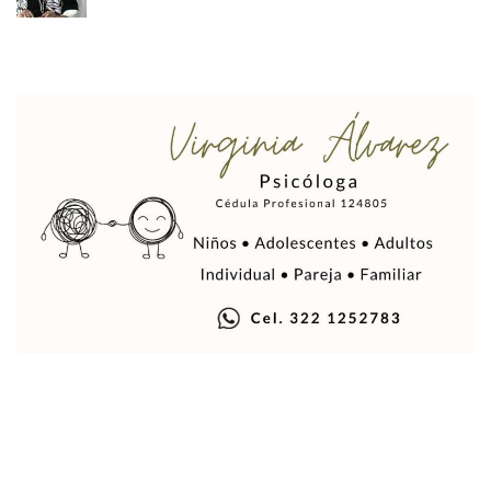
Muere Joven Tras Ser Arrollado Por Un Camión De UnibusP
Formalizan Uso De Espacio Comunitario En Verde Vallarta
Choque De Camionetas Deja Un Muerto En Autopista A Puer
Detienen A Peligroso Homicida De Guadalajara, Vinculado
Aprueban Nuevo Programa De Becas Escolares En Puerto V
Grasas De Establecimientos Comerciales Provocan Tapon
Colocan Cruz En Memoria De Clarisa Rodríguez En El Sitio 
Parejas En México: Bajan Matrimonios Y Crecen Uniones L
Yussara Canales Presenta La “ley Clarisa” Contra Conduct
Muere “Ma Nena”, La Abuelita Mexicana Que Se Robó El Co
Empresario De Vallarta Participa En La Feria De Innovaci
Avanza Reducción De La Jornada Laboral A 40 Horas; La Ap
Localizan Cuatro Vehículos Robados En Puerto Vallarta
CANIRAC Vallarta–Bahía De Banderas Reelige A Martha Par
Reportan Poncha Llantas En Carretera Compostela–Las Va
La Marina Decomisa 39 Máquinas Tragamonedas En Nayarit; 
Talento Vallartense Llegó A Canadá Y Abre Camino Para N
Descuentos Preferenciales En El Pago Del Predial 2026
Vallarta Instalará Macromódulos De Vacunación Contra El 
Ruta Del Peregrino: ¿Cuánto Tiempo Se Hace Para Ir A Talp