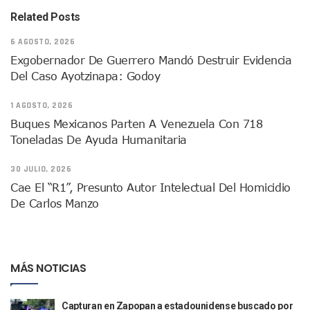
Decomisan 4 Toneladas De Droga En Aguas De Manzanillo,
Related Posts
Incendio En Taller De Vehículos Pesados En San Juan De Lo
Congreso Médico En Puerto Vallarta Dejará Beneficios Soc
6 AGOSTO, 2026
Estados Unidos Detecta Red Ilícita De Tiempos Compartid
Exgobernador De Guerrero Mandó Destruir Evidencia
Mueren 8 Personas De Bahía De Banderas En Operativo Na
Del Caso Ayotzinapa: Godoy
Personas Therian Convocan A Mega Convivio En Guadalaja
Unirse Vallarta: Horario De Atención De Oficina De Búsq
1 AGOSTO, 2026
Localizan Y Liberan A Cuatro Personas Que Permanecían I
Buques Mexicanos Parten A Venezuela Con 718
Ola De Calor Alcanzará Su Máximo Este Jueves En Jalisco,
Toneladas De Ayuda Humanitaria
Macro Desfogue De Tuberías Dejará Sin Agua A 150 Colonia
Sigue El Programa De Bacheo En Puerto Vallarta
30 JULIO, 2026
Localizan A Menor Extraviada En La Nueva Central De Aut
Cae El “R1”, Presunto Autor Intelectual Del Homicidio
Alumnos De “La Pesquera” Se Intoxican Tras Consumir Clo
De Carlos Manzo
Bruno Blancas Destaca Avances Legislativos Aprobados En
¡Qué Horror! Buscan Posible Fosa Clandestina En El Patio D
Melissa Madero Denuncia Despido De Su Personal Por Pres
Puerto Vallarta Presente En El Anuncio Del Plan Integral D
MÁS NOTICIAS
Miércoles De Ceniza: ¿Qué Significa La Cruz Que Se Pone E
Quiso Matar A Un Anciano Con Parkinson En Puerto Vallart
¡El Pitillal Vive Su Primera Feria Del Libro!
Capturan en Zapopan a estadounidense buscado por