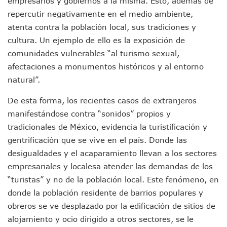
empresarios y gobiernos a la misma. Esto, además de
Colectivos Piden A Lemus Más Ministerios Públicos Para Pu
repercutir negativamente en el medio ambiente,
Avenida Federación En Puerto Vallarta Registra 80% De A
atenta contra la población local, sus tradiciones y
Caída De “El Mencho” Elevó Percepción De Inseguridad En 
Mercado Vallarta Incluye Reúne A Emprendedores Locales E
cultura. Un ejemplo de ello es la exposición de
Morenistas Imparten Taller En Puerto Vallarta
comunidades vulnerables “al turismo sexual,
CEDHJ Señala Violaciones A Derechos De Víctima De Abuso
afectaciones a monumentos históricos y al entorno
Ayutla Bajo Investigación Tras Reporte De Posible Cremato
natural”.
Maleza Crece En Camellones De La Principal Avenida Turíst
Lluvias E Inundaciones No Detienen El Transporte Público E
De esta forma, los recientes casos de extranjeros
Bruno Blancas Reúne A Especialistas Para Analizar La Cons
manifestándose contra “sonidos” propios y
Entregan Aparato Auditivo A Don Juan Ramírez En Puerto Va
tradicionales de México, evidencia la turistificación y
Juan Carlos Castro Realiza Asamblea Informativa En La Colo
Huracán En Formación Podría Generar Oleaje Elevado En L
gentrificación que se vive en el país. Donde las
Viajar A Puerto Vallarta Este Verano Puede Costar Hasta 2
desigualdades y el acaparamiento llevan a los sectores
Buscan Reducir Riesgos Por Cocodrilos En Playas De Puerto
empresariales y localesa atender las demandas de los
Plantean “Ley Don Juanito” Al Diputado Federal Bruno Blan
“turistas” y no de la población local. Este fenómeno, en
Vecinos De La Playita Reciben A Juan Carlos Castro
donde la población residente de barrios populares y
Asesinan En Oaxaca Al Periodista Francisco Alejandro Leyv
obreros se ve desplazado por la edificación de sitios de
Detienen A Cuatro Hombres Armados En Bucerías; Asegur
Yussara Canales Pide Transparencia Sobre Nuevo Vertedero
alojamiento y ocio dirigido a otros sectores, se le