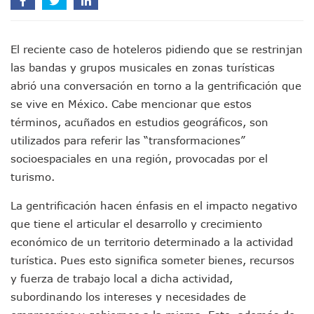
Pancho López; En La Mira Del Comité Nacional Del PAN
Cae El “R1”, Presunto Autor Intelectual Del Homicidio De 
Muere Manolo Solo, Actor De “El Laberinto Del Fauno”, A L
El reciente caso de hoteleros pidiendo que se restrinjan
Citan A Siete Integrantes De La Semar Por Investigación Por
las bandas y grupos musicales en zonas turísticas
IMSS Invierte 12.6 MDP En Remodelar Urgencias Del Hospita
abrió una conversación en torno a la gentrificación que
En Abril 2027 Terminarán El Centro Regional De Autismo En
se vive en México. Cabe mencionar que estos
Puerto Vallarta Fortalece Su Promoción En California Con 
Accidente En Un RZR, Principal Hipótesis Por La Muerte D
términos, acuñados en estudios geográficos, son
Este Viernes, Lemus Inaugurará El Sistema De Electromovil
utilizados para referir las “transformaciones”
Nidos De Lluvia Busca Beneficiar A 100 Familias De Puerto 
socioespaciales en una región, provocadas por el
Morena Cierra Filas Por La Defensa Del Agua De Calidad En
turismo.
Hallazgo De Yareli Colmenares Tovar Eleva A 4 Cuerpos En
Regresa A Puerto Vallarta La Premiación Nacional De La L
La gentrificación hacen énfasis en el impacto negativo
Ra Aguilar Acompaña A Cientos De Familias En Las Pasead
que tiene el articular el desarrollo y crecimiento
Oleaje Y Riesgo Por Cocodrilos Mantienen Restricciones En
económico de un territorio determinado a la actividad
“Kato” Supera El Abandono Y Comienza Una Nueva Vida Co
turística. Pues esto significa someter bienes, recursos
México Necesitaba 600 Mil Empleos; Solo Generó 262 Mil
Poderoso Terremoto Destruye Edificios Y Puentes En Jap
y fuerza de trabajo local a dicha actividad,
Munguía Es El Sexto Mejor Alcalde De Jalisco, Según Statis
subordinando los intereses y necesidades de
ATM Incorpora 20 Nuevos Camiones Al Corredor Bahía De 