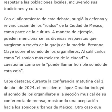
respetar a las poblaciones locales, incluyendo sus
Arranca Copa México De Clavados Zapopan 2026 En El Cen
tradiciones y cultura.
Munguía Analiza Pedir 100 MDP De Adelanto De Participac
Bomberas De Vallarta Asistirán A Simposio Internacional 
Con el afloramiento de este debate, surgió la defensa y
Región Sanitaria VIII Activa Programa Para Menores Con Di
reivindicación de los “ruidos” de la Ciudad de México,
Asesinan A Regidora De Tecate Por Morena Y A Su Esposo
como parte de la cultura. A manera de ejemplo,
Recuperan Seis Vehículos Con Reporte De Robo Durante O
SEP Asigna Escuelas Para El Ciclo 2026-2027 En Jalisco; 
pueden mencionarse las diversas respuestas que
Tráfico Aéreo Cae En Puerto Vallarta Durante El 2026; Gua
surgieron a través de la queja de la modelo Breanna
SAT Lleva Su Oficina Móvil A Talpa De Allende Para Realizar
Claye sobre el sonido de los organilleros. Al calificarlos
Mediante Asambleas Informativas Juan Carlos Castro Fort
como “el sonido más molesto de la ciudad” y
IMSS Rehabilitará Infraestructura De La UMF No. 170 En Pue
cuestionar cómo se le “puede llamar horrible sonido de
Puerto Vallarta Se Suma A Simulacro Estatal Por Bloqueos 
Retiran Cacharros De 30 Puntos En Colonias De Puerto Vall
esta caja”.
Movimiento Ciudadano Capacita A Su Estructura Territorial
Cabe destacar, durante la conferencia matutina del 1
Hospital Civil De La Costa Inicia Su Construcción En Puerto 
Fechas Y Sedes De Las Jornadas De Adopción De Perros En 
de abril de 2024, el presidente López Obrador incluyó
Accidente Fatal En La Autopista Guadalajara–Tepic Deja En
el sonido de los organilleros a la sección musical de su
Ra Aguilar Fortalece La Transformación Desde Las Asambl
conferencia de prensa, mostrando una aceptación
Aparecen Vivos Los Tres Estudiantes Desaparecidos De Gu
hacia los sonidos urbanos de México. Otro caso que
Tras Caer Ante Inglaterra, México Recibe Multa Económica