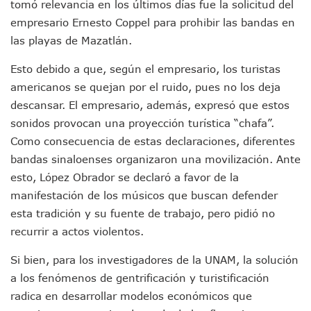
tomó relevancia en los últimos días fue la solicitud del
Dictan Prisión Preventiva A Exdirector De Pemex Por Presun
Juan Carlos Castro Visitó La Colonia Cristóbal Colón
empresario Ernesto Coppel para prohibir las bandas en
Puente Amado Nervo Avanza En Un 80%, ¿se Abrirá Este Ju
las playas de Mazatlán.
C5 Jalisco Recupera Vehículo Robado De Puerto Vallarta En
Lamenta Demolición De Finca Tradicional El Colegio De Arq
Esto debido a que, según el empresario, los turistas
Genera Críticas La Compra De 35 Nuevas Patrullas Para Pue
americanos se quejan por el ruido, pues no los deja
Alejandro, Julión Y Alfredito Darán Magna Serenata En La 
descansar. El empresario, además, expresó que estos
Bloquean Acceso A Lancheros Y Pescadores En El Estero;
sonidos provocan una proyección turística “chafa”.
Recuerdan Contingencia Del Marigalante Con Reconocimi
Como consecuencia de estas declaraciones, diferentes
Vallarta Destaca En Competitividad Urbana Por Turismo, F
bandas sinaloenses organizaron una movilización. Ante
Peritajes Buscan Esclarecer Muerte De Regidora De Cabo 
IDEFT Y Hotel De Puerto Vallarta Acuerdan Programa Para C
esto, López Obrador se declaró a favor de la
PAN Vallarta Distribuye 40 Paquetes De Artículos De Prim
manifestación de los músicos que buscan defender
No Ha Pasado La Basura En 6 Días En La Colonia Villas Uni
esta tradición y su fuente de trabajo, pero pidió no
Convocan A Exposición Fotográfica Sobre El “domingo Negr
recurrir a actos violentos.
Temporal De Lluvias Mantienen En Alerta A Vallarta; Llam
Ra Aguilar Recorre Rancho Nácar, Ojos De Agua Y Lomas De
Si bien, para los investigadores de la UNAM, la solución
Caen Más De 100 Personas Durante Operativo “Salvando V
a los fenómenos de gentrificación y turistificación
Impulsa Juan Carlos Castro Almaguer Jornada Médica Grat
radica en desarrollar modelos económicos que
Indigentes Se Apoderan De Las Bancas Del Hospital Regiona
Vallarta: Aseguran Casi 200 Motocicletas En Operativos V