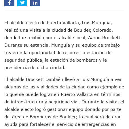
IMSS Invierte 12.6 MDP En Remodelar Urgencias Del Hospita
En Abril 2027 Terminarán El Centro Regional De Autismo En
Puerto Vallarta Fortalece Su Promoción En California Con 
El alcalde electo de Puerto Vallarta, Luis Munguía,
Accidente En Un RZR, Principal Hipótesis Por La Muerte D
realizó una visita a la ciudad de Boulder, Colorado,
Este Viernes, Lemus Inaugurará El Sistema De Electromovil
Nidos De Lluvia Busca Beneficiar A 100 Familias De Puerto 
donde fue recibido por el alcalde local, Aarón Brockett.
Morena Cierra Filas Por La Defensa Del Agua De Calidad En
Durante su estancia, Munguía y su equipo de trabajo
Hallazgo De Yareli Colmenares Tovar Eleva A 4 Cuerpos En
tuvieron la oportunidad de recorrer la estación de
Regresa A Puerto Vallarta La Premiación Nacional De La L
seguridad pública, la estación de bomberos y la
Ra Aguilar Acompaña A Cientos De Familias En Las Pasead
presidencia de dicha ciudad.
Oleaje Y Riesgo Por Cocodrilos Mantienen Restricciones En
“Kato” Supera El Abandono Y Comienza Una Nueva Vida Co
El alcalde Brockett también llevó a Luis Munguía a ver
México Necesitaba 600 Mil Empleos; Solo Generó 262 Mil
algunas de las vialidades de la ciudad como ejemplo de
Poderoso Terremoto Destruye Edificios Y Puentes En Jap
Munguía Es El Sexto Mejor Alcalde De Jalisco, Según Statis
lo que se puede lograr en Puerto Vallarta en términos
ATM Incorpora 20 Nuevos Camiones Al Corredor Bahía De 
de infraestructura y seguridad vial. Durante la visita, el
Colectivos Piden A Lemus Más Ministerios Públicos Para Pu
alcalde electo logró gestionar equipo donado por parte
Avenida Federación En Puerto Vallarta Registra 80% De A
del área de Bomberos de Boulder; lo cual será de gran
Caída De “El Mencho” Elevó Percepción De Inseguridad En 
ayuda para fortalecer el servicio de emergencias en
Mercado Vallarta Incluye Reúne A Emprendedores Locales E