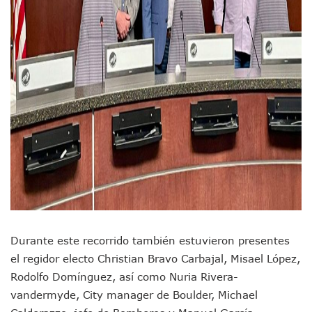
Lamenta Demolición De Finca Tradicional El Colegio De Arq
Genera Críticas La Compra De 35 Nuevas Patrullas Para Pue
Alejandro, Julión Y Alfredito Darán Magna Serenata En La 
Bloquean Acceso A Lancheros Y Pescadores En El Estero;
Recuerdan Contingencia Del Marigalante Con Reconocimi
Vallarta Destaca En Competitividad Urbana Por Turismo, F
Peritajes Buscan Esclarecer Muerte De Regidora De Cabo 
IDEFT Y Hotel De Puerto Vallarta Acuerdan Programa Para C
PAN Vallarta Distribuye 40 Paquetes De Artículos De Prim
No Ha Pasado La Basura En 6 Días En La Colonia Villas Uni
Convocan A Exposición Fotográfica Sobre El “domingo Negr
Temporal De Lluvias Mantienen En Alerta A Vallarta; Llam
Ra Aguilar Recorre Rancho Nácar, Ojos De Agua Y Lomas De
Caen Más De 100 Personas Durante Operativo “Salvando V
Impulsa Juan Carlos Castro Almaguer Jornada Médica Grat
Indigentes Se Apoderan De Las Bancas Del Hospital Regiona
Durante este recorrido también estuvieron presentes
Vallarta: Aseguran Casi 200 Motocicletas En Operativos V
el regidor electo Christian Bravo Carbajal, Misael López,
INFONAVIT Ampliará Horario De Atención En Bahía De Ba
Rodolfo Domínguez, así como Nuria Rivera-
Urrutia Comunica Se Encuentra En Pausa Por Crecimiento
vandermyde, City manager de Boulder, Michael
Héctor Santana Anuncia Inspecciones Nocturnas A Motocic
Nayarit, Jalisco Y Otros 6 Estados Suspenden Clases Este 