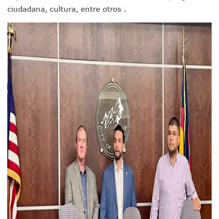
Asesinan A Regidora De Tecate Por Morena Y A Su Esposo
ciudadana, cultura, entre otros .
Recuperan Seis Vehículos Con Reporte De Robo Durante O
SEP Asigna Escuelas Para El Ciclo 2026-2027 En Jalisco; 
Tráfico Aéreo Cae En Puerto Vallarta Durante El 2026; Gua
SAT Lleva Su Oficina Móvil A Talpa De Allende Para Realizar
Mediante Asambleas Informativas Juan Carlos Castro Fort
IMSS Rehabilitará Infraestructura De La UMF No. 170 En Pue
Puerto Vallarta Se Suma A Simulacro Estatal Por Bloqueos 
Retiran Cacharros De 30 Puntos En Colonias De Puerto Vall
Movimiento Ciudadano Capacita A Su Estructura Territorial
Hospital Civil De La Costa Inicia Su Construcción En Puerto 
Fechas Y Sedes De Las Jornadas De Adopción De Perros En 
Accidente Fatal En La Autopista Guadalajara–Tepic Deja En
Ra Aguilar Fortalece La Transformación Desde Las Asambl
Aparecen Vivos Los Tres Estudiantes Desaparecidos De Gu
Tras Caer Ante Inglaterra, México Recibe Multa Económica
Dictan Prisión Preventiva A Exdirector De Pemex Por Presun
Juan Carlos Castro Visitó La Colonia Cristóbal Colón
Puente Amado Nervo Avanza En Un 80%, ¿se Abrirá Este Ju
C5 Jalisco Recupera Vehículo Robado De Puerto Vallarta En