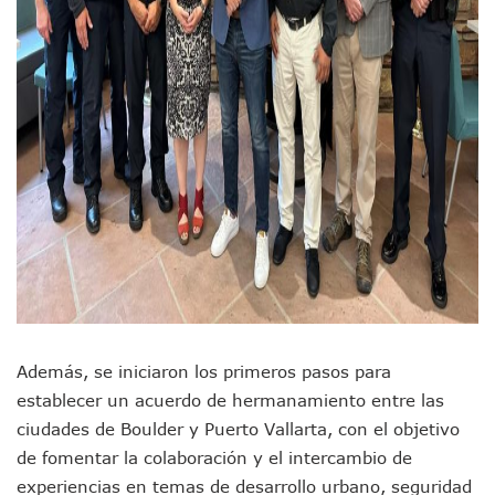
Videos De Presunto Convoy Armado Desatan Operativo En 
Playa Las Cocinas: Retiran Concesión Y Anuncian Plan De 
Dr. Álvarez Zayas Dirige Plan De Salud Animal Y Prevenció
Por Desaparición Forzada, Expolicías De Nayarit Enfrentar
“El Mayo” Zambada Es Condenado A Morir En Prisión En E
Orgullo Vallartense: Zhoemí Luévanos Competirá En El P
Brigada Forense Brindará Atención A Familias De Persona
Vecinos De Vallarta 500 Exponen Queja De Vialidades A Ju
Pelea De Extranjera Durante Función De “La Odisea” En Puer
Joven Esgrimista De Puerto Vallarta Asegura Lugar En El 
Llegan Camiones “oruga” A Puerto Vallarta Con Capacidad
Coordinan Operativo Para Las Tradicionales Paseadas 202
Monzón Mexicano Causará Lluvias Muy Fuertes En Jalisco 
Acusado De Homicidio En El Tuito Permanecerá Un Año En 
Descartan Riesgo De Tsunami Para Puerto Vallarta Tras Sis
Donald Trump Asistirá A La Final Del Mundial 2026 Entre E
Además, se iniciaron los primeros pasos para
Retiran 10 Toneladas De Macroalga En Playa De Guayabito
establecer un acuerdo de hermanamiento entre las
Arranca Copa México De Clavados Zapopan 2026 En El Cen
ciudades de Boulder y Puerto Vallarta, con el objetivo
Munguía Analiza Pedir 100 MDP De Adelanto De Participac
de fomentar la colaboración y el intercambio de
Bomberas De Vallarta Asistirán A Simposio Internacional 
experiencias en temas de desarrollo urbano, seguridad
Región Sanitaria VIII Activa Programa Para Menores Con Di