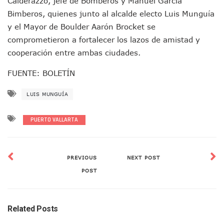
Calderazzo, jefe de Bomberos y Manuel García
Puerto Vallarta Suspende La Recolección De La Basura Est
Bimberos, quienes junto al alcalde electo Luis Munguía
Reporte Preliminar De Afectaciones, Según El Gobierno Mun
y el Mayor de Boulder Aarón Brocket se
Canaco Servytur Puerto Vallarta Pide Evitar La Rapiña En N
comprometieron a fortalecer los lazos de amistad y
Localizan 19 Vehículos Calcinados En Bahía De Banderas 
cooperación entre ambas ciudades.
Reportan Al Menos 60 Negocios Incendiados En Puerto Vall
Coparmex Pide Reforzar Seguridad Tras Jornada De Violenci
FUENTE: BOLETÍN
Sin Daños A La Infraestructura Del Aeropuerto De Vallarta,
Estados Unidos Pide A Sus Ciudadanos Resguardarse Si Est
LUIS MUNGUÍA
Gobierno De México Confirma Muerte De “El Mencho” Tras 
Evacúan Aeropuerto De Puerto Vallarta Y Air Canada Cance
PUERTO VALLARTA
Gobierno De Vallarta Pide No Salir De Casa Y No Abrir Neg
Reportan Captura Y Muerte De “El Mencho” En Medio De Op
Enfrentamientos Y Narcobloqueos Son Por Operativo En Ta
Narcobloqueos Causan Pánico Y Tensión En Puerto Vallart
PREVIOUS
NEXT POST
Justicia Penal-Oral Sigue Rezagada A 10 Años De La Entrada
POST
Polvo, Ruido, Máquinas… Así Las Obras Inconclusas En El 
Decomisan 4 Toneladas De Droga En Aguas De Manzanillo,
Incendio En Taller De Vehículos Pesados En San Juan De Lo
Related Posts
Congreso Médico En Puerto Vallarta Dejará Beneficios Soc
Estados Unidos Detecta Red Ilícita De Tiempos Compartid