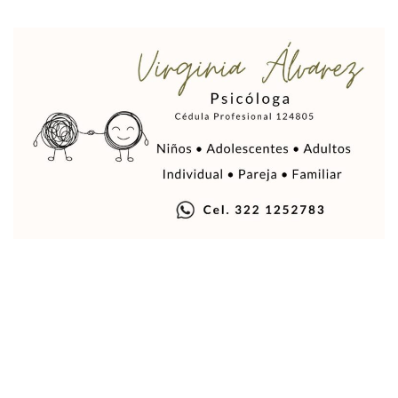
Aprueban Nuevo Programa De Becas Escolares En Puerto V
Grasas De Establecimientos Comerciales Provocan Tapon
Colocan Cruz En Memoria De Clarisa Rodríguez En El Sitio 
Parejas En México: Bajan Matrimonios Y Crecen Uniones L
Yussara Canales Presenta La “ley Clarisa” Contra Conduct
Muere “Ma Nena”, La Abuelita Mexicana Que Se Robó El Co
Empresario De Vallarta Participa En La Feria De Innovaci
Avanza Reducción De La Jornada Laboral A 40 Horas; La Ap
Localizan Cuatro Vehículos Robados En Puerto Vallarta
CANIRAC Vallarta–Bahía De Banderas Reelige A Martha Par
Reportan Poncha Llantas En Carretera Compostela–Las Va
La Marina Decomisa 39 Máquinas Tragamonedas En Nayarit; 
Talento Vallartense Llegó A Canadá Y Abre Camino Para N
Descuentos Preferenciales En El Pago Del Predial 2026
Vallarta Instalará Macromódulos De Vacunación Contra El 
Ruta Del Peregrino: ¿Cuánto Tiempo Se Hace Para Ir A Talp
Libro Revisa Un Siglo De Poesía Escrita En Puerto Vallarta
RENTAS: La Inflación Artificial De Puerto Vallarta
Sentencian A 100 Años De Prisión A Mujer Por La Desapari
Puerto Vallarta Arranca El 2026 Con Éxito En El Total De Pa