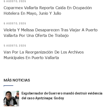
6 AGOSTO, 2026
Mueren 8 Personas De Bahía De Banderas En Operativo Na
Coparmex Vallarta Reporta Caída En Ocupación
Personas Therian Convocan A Mega Convivio En Guadalaja
Hotelera En Mayo, Junio Y Julio
Unirse Vallarta: Horario De Atención De Oficina De Búsq
Localizan Y Liberan A Cuatro Personas Que Permanecían I
6 AGOSTO, 2026
Ola De Calor Alcanzará Su Máximo Este Jueves En Jalisco,
Violeta Y Melissa Desaparecen Tras Viajar A Puerto
Macro Desfogue De Tuberías Dejará Sin Agua A 150 Colonia
Sigue El Programa De Bacheo En Puerto Vallarta
Vallarta Por Una Oferta De Trabajo
Localizan A Menor Extraviada En La Nueva Central De Aut
Alumnos De “La Pesquera” Se Intoxican Tras Consumir Clo
5 AGOSTO, 2026
Bruno Blancas Destaca Avances Legislativos Aprobados En
Van Por La Reorganización De Los Archivos
¡Qué Horror! Buscan Posible Fosa Clandestina En El Patio D
Municipales En Puerto Vallarta
Melissa Madero Denuncia Despido De Su Personal Por Pres
Puerto Vallarta Presente En El Anuncio Del Plan Integral D
Miércoles De Ceniza: ¿Qué Significa La Cruz Que Se Pone E
Quiso Matar A Un Anciano Con Parkinson En Puerto Vallart
MÁS NOTICIAS
¡El Pitillal Vive Su Primera Feria Del Libro!
Quema Controlada En Atenguillo Busca Minimizar Riesgo D
Exgobernador de Guerrero mandó destruir evidencia
Marx Arriaga Abandona Oficinas De La SEP Tras 100 Horas
del caso Ayotzinapa: Godoy
100 Pacientes Oncológicos Piden No Cambiar A Enfermeros
“Paseo De La Fama” En Vallarta Genera Dudas Tras Visita De