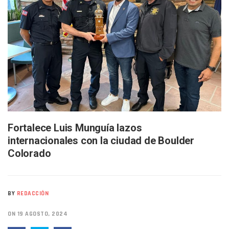
Bruno Blancas Lleva El Mensaje De La Cuarta Transformaci
Liberan 180 Crías De Iguana Verde En El Estero El Salado P
Puerto Vallarta Participa En Los PriceAgencies Awards 20
Ofrecerán Asesoría Jurídica Gratuita En Puerto Vallarta 
Juan Solís E Iris Torres Buscan Integrar La Planilla Del PAN 
Realizan Operativo Preventivo En Seis Colonias Del Centro 
Arquitecto Luis Munguía Reconoce La Labor Del Personal De
Semana Lluviosa Para Puerto Vallarta Con Tormentas Y Am
Voces Del Orgullo Distingue A Referentes De La Comunida
Partido Verde Conforma Su 12.º “Ejército Del Verde” En L
Buques Mexicanos Parten A Venezuela Con 718 Toneladas
Nuevo Transporte Eléctrico En Puerto Vallarta: Rutas, Hora
Fortalece Luis Munguía lazos
En Vallarta, Todos Los Camiones Deben De Tener Aire Aco
internacionales con la ciudad de Boulder
Centro De Autismo Es Un Parteaguas Para Vallarta Y Jalisc
Colorado
Lluvias Y Oleaje Elevado Marcarán El Fin De Semana En Pue
Jóvenes En Movimiento Jalisco Renueva Su Dirigencia Ru
En PV Encabezan Preferencias Morena Y Juan Carlos Cast
Pancho López; En La Mira Del Comité Nacional Del PAN
BY
REDACCIÓN
Cae El “R1”, Presunto Autor Intelectual Del Homicidio De 
ON 19 AGOSTO, 2024
Muere Manolo Solo, Actor De “El Laberinto Del Fauno”, A L
Citan A Siete Integrantes De La Semar Por Investigación Por