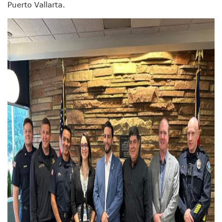
Puerto Vallarta.
Morenistas Imparten Taller En Puerto Vallarta
CEDHJ Señala Violaciones A Derechos De Víctima De Abuso
Ayutla Bajo Investigación Tras Reporte De Posible Cremato
Maleza Crece En Camellones De La Principal Avenida Turíst
Lluvias E Inundaciones No Detienen El Transporte Público E
Bruno Blancas Reúne A Especialistas Para Analizar La Cons
Entregan Aparato Auditivo A Don Juan Ramírez En Puerto Va
Juan Carlos Castro Realiza Asamblea Informativa En La Colo
Huracán En Formación Podría Generar Oleaje Elevado En L
Viajar A Puerto Vallarta Este Verano Puede Costar Hasta 2
Buscan Reducir Riesgos Por Cocodrilos En Playas De Puerto
Plantean “Ley Don Juanito” Al Diputado Federal Bruno Blan
Vecinos De La Playita Reciben A Juan Carlos Castro
Asesinan En Oaxaca Al Periodista Francisco Alejandro Leyv
Detienen A Cuatro Hombres Armados En Bucerías; Asegur
Yussara Canales Pide Transparencia Sobre Nuevo Vertedero
Adultos Mayores De Ixtapa Tendrán Una “Casa De Día” Re
Mujeres Recorren Calles De Ixtapa Para Identificar Proble
Bruno Blancas Convoca A Mesa De Análisis Para La Conserv
CUCosta E IMSS Nayarit Avanzan En Acuerdos Para Ampliar