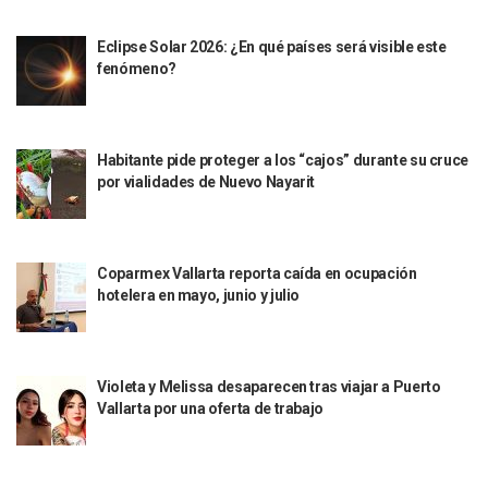
Air Canadá Anuncia Vuelo Directo Entre Guadalajara Y Mon
Hay 507 Personas Desaparecidas En Puerto Vallarta
Eclipse Solar 2026: ¿En qué países será visible este
Gobierno De Lemus Abre Oficina Especializada En Personas
fenómeno?
Anexo De Ixtapa Privaría Ilegalmente De Personas, Acusa C
Puerto Vallarta Acompaña En La Despedida Fúnebre Del Do
Puerto Vallarta Registra Más Ballenas Que Nunca Este 2
SEAPAL Tendrá Módulos Itinerantes Para Inscripción A Su
Habitante pide proteger a los “cajos” durante su cruce
Fin De Semana De San Valentín Impulsa Ventas En Restaura
por vialidades de Nuevo Nayarit
Zapopan: Cae Presunto Coordinador De Célula Dedicada A 
Ponen En Marcha Campaña ‘No Es Lo Que Parece’ Para Pre
Estado Y Municipio Impulsan A Microempresas Vallartens
Vuelca Camioneta Con Jornaleros Cerca De Talpa De Allen
Coparmex Vallarta reporta caída en ocupación
Así Protege La Suprema Corte A Dueños De Vehículos Que
hotelera en mayo, junio y julio
Fátima Bosh, ¿la Mexicana Renuncia A Su Corona Como M
Un Piloto Captó A Una Presunta Nave Extraterrestre En Co
Vigilan Parques, Canchas Y Avenidas Para Bajar Actos Ilícit
Violeta y Melissa desaparecen tras viajar a Puerto
Zapopan: Retiran 29 Motocicletas Irregulares En Operativo V
Vallarta por una oferta de trabajo
Muere Joven Tras Ser Arrollado Por Un Camión De UnibusP
Formalizan Uso De Espacio Comunitario En Verde Vallarta
Choque De Camionetas Deja Un Muerto En Autopista A Puer
Detienen A Peligroso Homicida De Guadalajara, Vinculado