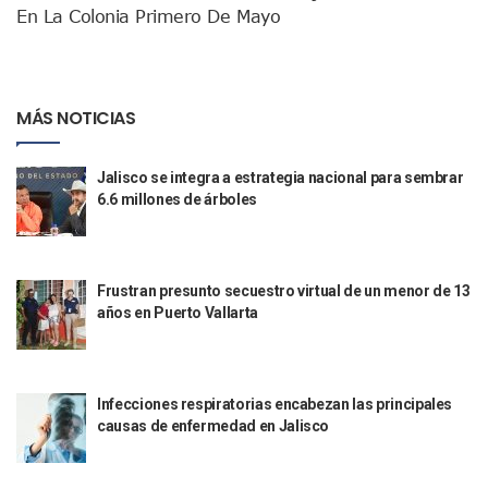
En La Colonia Primero De Mayo
Sigue El Programa De Bacheo En Puerto Vallarta
Localizan A Menor Extraviada En La Nueva Central De Aut
Alumnos De “La Pesquera” Se Intoxican Tras Consumir Clo
Bruno Blancas Destaca Avances Legislativos Aprobados En
¡Qué Horror! Buscan Posible Fosa Clandestina En El Patio D
MÁS NOTICIAS
Melissa Madero Denuncia Despido De Su Personal Por Pres
Puerto Vallarta Presente En El Anuncio Del Plan Integral D
Jalisco se integra a estrategia nacional para sembrar
Miércoles De Ceniza: ¿Qué Significa La Cruz Que Se Pone E
6.6 millones de árboles
Quiso Matar A Un Anciano Con Parkinson En Puerto Vallart
¡El Pitillal Vive Su Primera Feria Del Libro!
Quema Controlada En Atenguillo Busca Minimizar Riesgo D
Marx Arriaga Abandona Oficinas De La SEP Tras 100 Horas
Frustran presunto secuestro virtual de un menor de 13
100 Pacientes Oncológicos Piden No Cambiar A Enfermeros
años en Puerto Vallarta
“Paseo De La Fama” En Vallarta Genera Dudas Tras Visita De
Air Canadá Anuncia Vuelo Directo Entre Guadalajara Y Mon
Hay 507 Personas Desaparecidas En Puerto Vallarta
Gobierno De Lemus Abre Oficina Especializada En Personas
Infecciones respiratorias encabezan las principales
Anexo De Ixtapa Privaría Ilegalmente De Personas, Acusa C
causas de enfermedad en Jalisco
Puerto Vallarta Acompaña En La Despedida Fúnebre Del Do
Puerto Vallarta Registra Más Ballenas Que Nunca Este 2