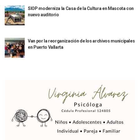
SEAPAL Tendrá Módulos Itinerantes Para Inscripción A Su
SIOP moderniza la Casa de la Cultura en Mascota con
Fin De Semana De San Valentín Impulsa Ventas En Restaura
nuevo auditorio
Zapopan: Cae Presunto Coordinador De Célula Dedicada A 
Ponen En Marcha Campaña ‘No Es Lo Que Parece’ Para Pre
Estado Y Municipio Impulsan A Microempresas Vallartens
Vuelca Camioneta Con Jornaleros Cerca De Talpa De Allen
Van por la reorganización de los archivos municipales
Así Protege La Suprema Corte A Dueños De Vehículos Que
en Puerto Vallarta
Fátima Bosh, ¿la Mexicana Renuncia A Su Corona Como M
Un Piloto Captó A Una Presunta Nave Extraterrestre En Co
Vigilan Parques, Canchas Y Avenidas Para Bajar Actos Ilícit
Zapopan: Retiran 29 Motocicletas Irregulares En Operativo V
Muere Joven Tras Ser Arrollado Por Un Camión De UnibusP
Formalizan Uso De Espacio Comunitario En Verde Vallarta
Choque De Camionetas Deja Un Muerto En Autopista A Puer
Detienen A Peligroso Homicida De Guadalajara, Vinculado
Aprueban Nuevo Programa De Becas Escolares En Puerto V
Grasas De Establecimientos Comerciales Provocan Tapon
Colocan Cruz En Memoria De Clarisa Rodríguez En El Sitio 
Parejas En México: Bajan Matrimonios Y Crecen Uniones L
Yussara Canales Presenta La “ley Clarisa” Contra Conduct
Muere “Ma Nena”, La Abuelita Mexicana Que Se Robó El Co