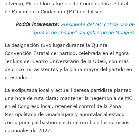
adverso, Mirza Flores fue electa Coordinadora Estatal
Entregan Aparato Auditivo A Don Juan Ramírez En Puerto Va
Juan Carlos Castro Realiza Asamblea Informativa En La Colo
de Movimiento Ciudadano (MC) en Jalisco.
Huracán En Formación Podría Generar Oleaje Elevado En L
Viajar A Puerto Vallarta Este Verano Puede Costar Hasta 2
Podría Interesarte:
Presidente del MC critica uso de
Buscan Reducir Riesgos Por Cocodrilos En Playas De Puerto
“grupos de choque” del gobierno de Munguía
Plantean “Ley Don Juanito” Al Diputado Federal Bruno Blan
Vecinos De La Playita Reciben A Juan Carlos Castro
La designación tuvo lugar durante la Quinta
Asesinan En Oaxaca Al Periodista Francisco Alejandro Leyv
Convención Estatal del partido, celebrada en el Ágora
Detienen A Cuatro Hombres Armados En Bucerías; Asegur
Jenkins del Centro Universitario de la UdeG, con más
Yussara Canales Pide Transparencia Sobre Nuevo Vertedero
de cinco mil asistentes y la plana mayor del partido en
Adultos Mayores De Ixtapa Tendrán Una “Casa De Día” Re
el estado.
Mujeres Recorren Calles De Ixtapa Para Identificar Proble
Bruno Blancas Convoca A Mesa De Análisis Para La Conserv
La exdiputada local y actual lideresa partidista planteó
CUCosta E IMSS Nayarit Avanzan En Acuerdos Para Ampliar
una hoja de ruta clara: mantener la hegemonía de MC
Videos De Presunto Convoy Armado Desatan Operativo En 
Playa Las Cocinas: Retiran Concesión Y Anuncian Plan De 
en el Congreso local, retener el control de la Zona
Dr. Álvarez Zayas Dirige Plan De Salud Animal Y Prevenció
Metropolitana de Guadalajara y apuntalar al estado
Por Desaparición Forzada, Expolicías De Nayarit Enfrentar
como principal bastión electoral rumbo a los comicios
“El Mayo” Zambada Es Condenado A Morir En Prisión En E
nacionales de 2027.
Orgullo Vallartense: Zhoemí Luévanos Competirá En El P