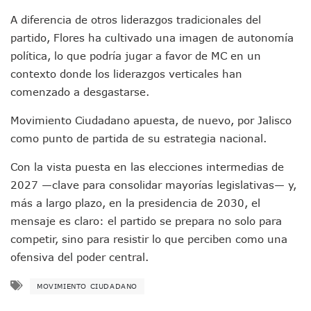
Peritajes Buscan Esclarecer Muerte De Regidora De Cabo 
A diferencia de otros liderazgos tradicionales del
IDEFT Y Hotel De Puerto Vallarta Acuerdan Programa Para C
PAN Vallarta Distribuye 40 Paquetes De Artículos De Prim
partido, Flores ha cultivado una imagen de autonomía
No Ha Pasado La Basura En 6 Días En La Colonia Villas Uni
política, lo que podría jugar a favor de MC en un
Convocan A Exposición Fotográfica Sobre El “domingo Negr
contexto donde los liderazgos verticales han
Temporal De Lluvias Mantienen En Alerta A Vallarta; Llam
comenzado a desgastarse.
Ra Aguilar Recorre Rancho Nácar, Ojos De Agua Y Lomas De
Caen Más De 100 Personas Durante Operativo “Salvando V
Movimiento Ciudadano apuesta, de nuevo, por Jalisco
Impulsa Juan Carlos Castro Almaguer Jornada Médica Grat
como punto de partida de su estrategia nacional.
Indigentes Se Apoderan De Las Bancas Del Hospital Regiona
Vallarta: Aseguran Casi 200 Motocicletas En Operativos V
Con la vista puesta en las elecciones intermedias de
INFONAVIT Ampliará Horario De Atención En Bahía De Ba
2027 —clave para consolidar mayorías legislativas— y,
Urrutia Comunica Se Encuentra En Pausa Por Crecimiento
más a largo plazo, en la presidencia de 2030, el
Héctor Santana Anuncia Inspecciones Nocturnas A Motocic
Nayarit, Jalisco Y Otros 6 Estados Suspenden Clases Este 
mensaje es claro: el partido se prepara no solo para
Puerto Vallarta Suspende La Recolección De La Basura Est
competir, sino para resistir lo que perciben como una
Reporte Preliminar De Afectaciones, Según El Gobierno Mun
ofensiva del poder central.
Canaco Servytur Puerto Vallarta Pide Evitar La Rapiña En N
Localizan 19 Vehículos Calcinados En Bahía De Banderas 
MOVIMIENTO CIUDADANO
Reportan Al Menos 60 Negocios Incendiados En Puerto Vall
Coparmex Pide Reforzar Seguridad Tras Jornada De Violenci