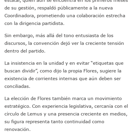
IMSS Rehabilitará Infraestructura De La UMF No. 170 En Pue
de su gestión, respaldó públicamente a la nueva
Puerto Vallarta Se Suma A Simulacro Estatal Por Bloqueos 
Coordinadora, prometiendo una colaboración estrecha
Retiran Cacharros De 30 Puntos En Colonias De Puerto Vall
con la dirigencia partidista.
Movimiento Ciudadano Capacita A Su Estructura Territorial
Hospital Civil De La Costa Inicia Su Construcción En Puerto 
Sin embargo, más allá del tono entusiasta de los
Fechas Y Sedes De Las Jornadas De Adopción De Perros En 
discursos, la convención dejó ver la creciente tensión
Accidente Fatal En La Autopista Guadalajara–Tepic Deja En
dentro del partido.
Ra Aguilar Fortalece La Transformación Desde Las Asambl
Aparecen Vivos Los Tres Estudiantes Desaparecidos De Gu
La insistencia en la unidad y en evitar “etiquetas que
Tras Caer Ante Inglaterra, México Recibe Multa Económica
Dictan Prisión Preventiva A Exdirector De Pemex Por Presun
buscan dividir”, como dijo la propia Flores, sugiere la
Juan Carlos Castro Visitó La Colonia Cristóbal Colón
existencia de corrientes internas que aún deben ser
Puente Amado Nervo Avanza En Un 80%, ¿se Abrirá Este Ju
conciliadas.
C5 Jalisco Recupera Vehículo Robado De Puerto Vallarta En
Lamenta Demolición De Finca Tradicional El Colegio De Arq
La elección de Flores también marca un movimiento
Genera Críticas La Compra De 35 Nuevas Patrullas Para Pue
estratégico. Con experiencia legislativa, cercanía con el
Alejandro, Julión Y Alfredito Darán Magna Serenata En La 
círculo de Lemus y una presencia creciente en medios,
Bloquean Acceso A Lancheros Y Pescadores En El Estero;
su figura representa tanto continuidad como
Recuerdan Contingencia Del Marigalante Con Reconocimi
renovación.
Vallarta Destaca En Competitividad Urbana Por Turismo, F