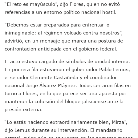
Brigada Forense Brindará Atención A Familias De Persona
“El reto es mayúsculo”, dijo Flores, quien no evitó
Vecinos De Vallarta 500 Exponen Queja De Vialidades A Ju
referencias a un entorno político nacional hostil.
Pelea De Extranjera Durante Función De “La Odisea” En Puer
Joven Esgrimista De Puerto Vallarta Asegura Lugar En El 
“Debemos estar preparados para enfrentar lo
Llegan Camiones “oruga” A Puerto Vallarta Con Capacidad
inimaginable: al régimen volcado contra nosotros”,
Coordinan Operativo Para Las Tradicionales Paseadas 202
advirtió, en un mensaje que marca una postura de
Monzón Mexicano Causará Lluvias Muy Fuertes En Jalisco 
Acusado De Homicidio En El Tuito Permanecerá Un Año En 
confrontación anticipada con el gobierno federal.
Descartan Riesgo De Tsunami Para Puerto Vallarta Tras Sis
El acto estuvo cargado de símbolos de unidad interna.
Donald Trump Asistirá A La Final Del Mundial 2026 Entre E
Retiran 10 Toneladas De Macroalga En Playa De Guayabito
En primera fila estuvieron el gobernador Pablo Lemus,
Arranca Copa México De Clavados Zapopan 2026 En El Cen
el senador Clemente Castañeda y el coordinador
Munguía Analiza Pedir 100 MDP De Adelanto De Participac
nacional Jorge Álvarez Máynez. Todos cerraron filas en
Bomberas De Vallarta Asistirán A Simposio Internacional 
torno a Flores, en lo que parece ser una apuesta por
Región Sanitaria VIII Activa Programa Para Menores Con Di
mantener la cohesión del bloque jalisciense ante la
Asesinan A Regidora De Tecate Por Morena Y A Su Esposo
presión externa.
Recuperan Seis Vehículos Con Reporte De Robo Durante O
SEP Asigna Escuelas Para El Ciclo 2026-2027 En Jalisco; 
“Lo estás haciendo extraordinariamente bien, Mirza”,
Tráfico Aéreo Cae En Puerto Vallarta Durante El 2026; Gua
SAT Lleva Su Oficina Móvil A Talpa De Allende Para Realizar
dijo Lemus durante su intervención. El mandatario
Mediante Asambleas Informativas Juan Carlos Castro Fort
estatal, quien aún se encuentra en los primeros meses