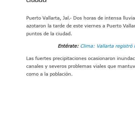
Pancho López; En La Mira D
Cae El “R1”, Presunto Autor
Puerto Vallarta, Jal.- Dos horas de intensa llu
Muere Manolo Solo, Actor De
azotaron la tarde de este viernes a Puerto Valla
Citan A Siete Integrantes D
puntos de la ciudad.
IMSS Invierte 12.6 MDP En R
Entérate:
Clima: Vallarta registr
En Abril 2027 Terminarán El
Puerto Vallarta Fortalece S
Las fuertes precipitaciones ocasionaron inunda
Accidente En Un RZR, Princ
canales y severos problemas viales que mantuvi
Este Viernes, Lemus Inaugur
como a la población.
Nidos De Lluvia Busca Benefi
Morena Cierra Filas Por La 
Hallazgo De Yareli Colmenar
Regresa A Puerto Vallarta L
Ra Aguilar Acompaña A Cien
Oleaje Y Riesgo Por Cocodri
“Kato” Supera El Abandono 