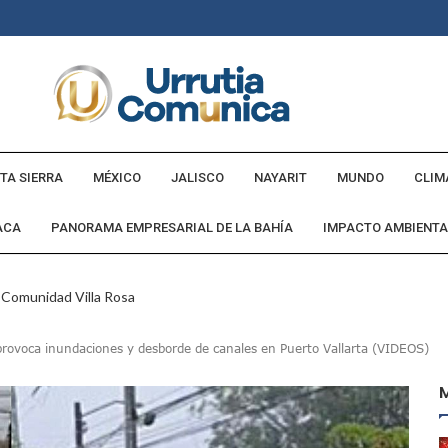
TA SIERRA
MÉXICO
JALISCO
NAYARIT
MUNDO
CLIM
ACA
PANORAMA EMPRESARIAL DE LA BAHÍA
IMPACTO AMBIENTA
a Comunidad Villa Rosa
ebederos Gratuitos En Espacios Públicos Y Turísticos
rovoca inundaciones y desborde de canales en Puerto Vallarta (VIDEOS)
Cumple Promesa De Campaña E Inaugura Calle Margarita
andó Destruir Evidencia Del Caso Ayotzinapa: Godoy
 Países Será Visible Este Fenómeno?
Los “cajos” Durante Su Cruce Por Vialidades De Nuevo Nayarit