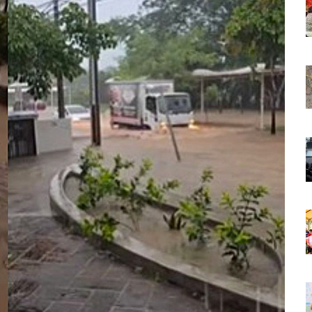
aída En Ocupación Hotelera En Mayo, Junio Y Julio
en Tras Viajar A Puerto Vallarta Por Una Oferta De Trabajo
 Para Puerto Vallarta Ante La Virgen De Guadalupe
gia Nacional Para Sembrar 6.6 Millones De Árboles
o Virtual De Un Menor De 13 Años En Puerto Vallarta
ncabezan Las Principales Causas De Enfermedad En Jalisco
La Cultura En Mascota Con Nuevo Auditorio
e Los Archivos Municipales En Puerto Vallarta
 Combate Al CJNG Con Nuevos Cargos Y Objetivos Prioritarios
lmenares Márquez, Desaparecido En Puerto Vallarta
r Sustento Legal De Las Descargas Residuales Al Mar
ergencia Ambiental Por Incendios Históricos
stadio De Tritones Vallarta; Será Financiado Por Privados
 En Puerto Vallarta, ¿para Quiénes Aplica Y Cómo Tramitarlas?
as Explosión De Una Pipa En Tlaquepaque (VIDEO)
aje De La Cuarta Transformación A Puerto Vallarta Y Tomatlán