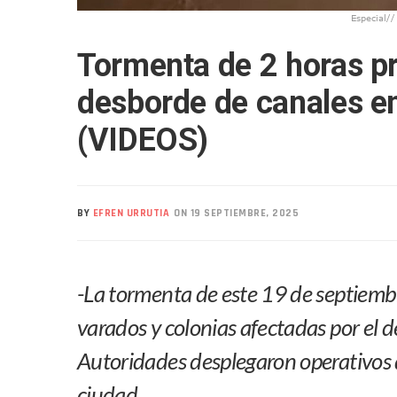
Liberan 180 Crías De Iguana 
Especial//
Puerto Vallarta Participa 
Tormenta de 2 horas p
Ofrecerán Asesoría Jurídica
Juan Solís E Iris Torres Busc
desborde de canales en
Realizan Operativo Preventi
(VIDEOS)
Arquitecto Luis Munguía Rec
Semana Lluviosa Para Puert
Voces Del Orgullo Distingu
Partido Verde Conforma Su 1
BY
EFREN URRUTIA
ON 19 SEPTIEMBRE, 2025
Buques Mexicanos Parten A
Nuevo Transporte Eléctrico 
-La tormenta de este 19 de septiembr
En Vallarta, Todos Los Cam
Centro De Autismo Es Un Par
varados y colonias afectadas por el 
Lluvias Y Oleaje Elevado Ma
Autoridades desplegaron operativos 
Jóvenes En Movimiento Jali
En PV Encabezan Preferenci
ciudad