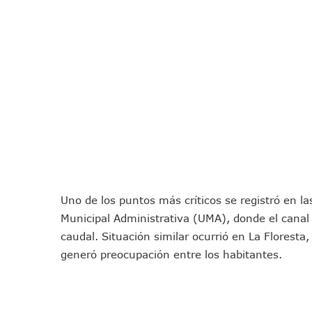
“El Mayo” Zambada Es Conde
Orgullo Vallartense: Zhoem
Brigada Forense Brindará A
Vecinos De Vallarta 500 Exp
Pelea De Extranjera Durante
Joven Esgrimista De Puerto 
Llegan Camiones “oruga” A 
Coordinan Operativo Para L
Monzón Mexicano Causará Ll
Acusado De Homicidio En El
Uno de los puntos más críticos se registró en las
Descartan Riesgo De Tsunam
Municipal Administrativa (UMA), donde el canal
Donald Trump Asistirá A La 
caudal. Situación similar ocurrió en La Florest
Retiran 10 Toneladas De Ma
generó preocupación entre los habitantes.
Arranca Copa México De Cl
Munguía Analiza Pedir 100 
Bomberas De Vallarta Asisti