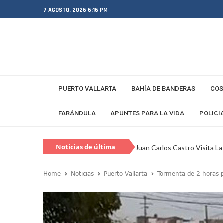
7 AGOSTO, 2026 6:16 PM
PUERTO VALLARTA
BAHÍA DE BANDERAS
COS
FARÁNDULA
APUNTES PARA LA VIDA
POLICI
Noticias de última
Juan Carlos Castro Visita L
hora
SEAPAL Vallarta Instalará B
Home
Noticias
Puerto Vallarta
Tormenta de 2 horas p
Gobierno De Luis Munguía 
Exgobernador De Guerrero M
Eclipse Solar 2026: ¿En Qué
Habitante Pide Proteger A 