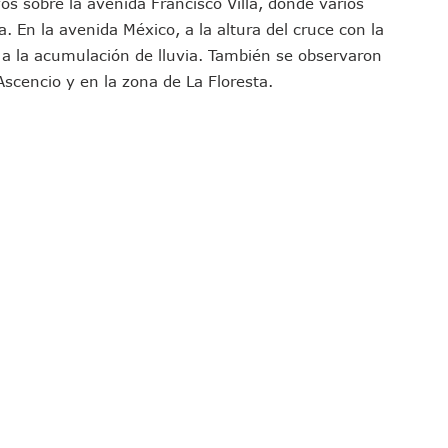
os sobre la avenida Francisco Villa, donde varios
 Generar Oleaje Elevado En La Costa De Jalisco
. En la avenida México, a la altura del cruce con la
te Verano Puede Costar Hasta 22 Mil 677 Pesos
do a la acumulación de lluvia. También se observaron
Cocodrilos En Playas De Puerto Vallarta
Ascencio y en la zona de La Floresta.
Al Diputado Federal Bruno Blancas
en A Juan Carlos Castro
dista Francisco Alejandro Leyva Aguilar
 Armados En Bucerías; Aseguran Armas Y “poncha Llantas”
parencia Sobre Nuevo Vertedero En Tepatitlán
 Tendrán Una “Casa De Día” Renovada
Ixtapa Para Identificar Problemas De Seguridad Y Movilidad
a De Análisis Para La Conservación Del Estero El Salado
nzan En Acuerdos Para Ampliar La Formación Clínica De Estudiantes
 Armado Desatan Operativo En Puerto Vallarta
 Concesión Y Anuncian Plan De Restauración Ambiental
an De Salud Animal Y Prevención Del Dengue En Tomatlán
xpolicías De Nayarit Enfrentarán Proceso Penal