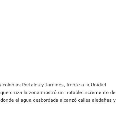
nado A Morir En Prisión En Estados Unidos
í Luévanos Competirá En El Panamericano De Esgrima
tención A Familias De Personas Desaparecidas En Tapalpa
onen Queja De Vialidades A Juan Carlos Castro
 Función De “La Odisea” En Puerto Vallarta Se Vuelve Viral
Vallarta Asegura Lugar En El Panamericano De Lima
Puerto Vallarta Con Capacidad Para 130 Pasajeros C/u
as Tradicionales Paseadas 2026 De Las Palmas
uvias Muy Fuertes En Jalisco Y Otros Estados
 Tuito Permanecerá Un Año En Prisión Preventiva
 colonias Portales y Jardines, frente a la Unidad
i Para Puerto Vallarta Tras Sismo De 7.4 En Chiapas
 que cruza la zona mostró un notable incremento de
Final Del Mundial 2026 Entre España Y Argentina
a, donde el agua desbordada alcanzó calles aledañas y
croalga En Playa De Guayabitos; Investigan Origen Del Fenómeno
avados Zapopan 2026 En El Centro Acuático
MDP De Adelanto De Participaciones, ¿para Qué?
rán A Simposio Internacional De Capacitación En Querétaro