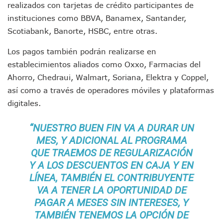
Tras Caer Ante Inglaterra, México Recibe Multa Económica
realizados con tarjetas de crédito participantes de
Dictan Prisión Preventiva A Exdirector De Pemex Por Presun
instituciones como BBVA, Banamex, Santander,
Juan Carlos Castro Visitó La Colonia Cristóbal Colón
Scotiabank, Banorte, HSBC, entre otras.
Puente Amado Nervo Avanza En Un 80%, ¿se Abrirá Este Ju
C5 Jalisco Recupera Vehículo Robado De Puerto Vallarta En
Los pagos también podrán realizarse en
Lamenta Demolición De Finca Tradicional El Colegio De Arq
establecimientos aliados como Oxxo, Farmacias del
Genera Críticas La Compra De 35 Nuevas Patrullas Para Pue
Ahorro, Chedraui, Walmart, Soriana, Elektra y Coppel,
Alejandro, Julión Y Alfredito Darán Magna Serenata En La 
así como a través de operadores móviles y plataformas
Bloquean Acceso A Lancheros Y Pescadores En El Estero;
digitales.
Recuerdan Contingencia Del Marigalante Con Reconocimi
Vallarta Destaca En Competitividad Urbana Por Turismo, F
Peritajes Buscan Esclarecer Muerte De Regidora De Cabo 
“NUESTRO BUEN FIN VA A DURAR UN
IDEFT Y Hotel De Puerto Vallarta Acuerdan Programa Para C
MES, Y ADICIONAL AL PROGRAMA
PAN Vallarta Distribuye 40 Paquetes De Artículos De Prim
QUE TRAEMOS DE REGULARIZACIÓN
No Ha Pasado La Basura En 6 Días En La Colonia Villas Uni
Y A LOS DESCUENTOS EN CAJA Y EN
Convocan A Exposición Fotográfica Sobre El “domingo Negr
LÍNEA, TAMBIÉN EL CONTRIBUYENTE
Temporal De Lluvias Mantienen En Alerta A Vallarta; Llam
VA A TENER LA OPORTUNIDAD DE
Ra Aguilar Recorre Rancho Nácar, Ojos De Agua Y Lomas De
PAGAR A MESES SIN INTERESES, Y
Caen Más De 100 Personas Durante Operativo “Salvando V
Impulsa Juan Carlos Castro Almaguer Jornada Médica Grat
TAMBIÉN TENEMOS LA OPCIÓN DE
Indigentes Se Apoderan De Las Bancas Del Hospital Regiona