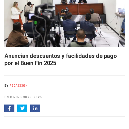
Melissa Madero Exige Aclarar Sustento Legal De Las Desca
Washington Enfrenta Una Emergencia Ambiental Por Incen
Avanza Plan Para Construir Estadio De Tritones Vallarta; S
Nuevas Concesiones De Taxis En Puerto Vallarta, ¿para Qu
Mueren Cuatro Personas Tras Explosión De Una Pipa En T
Bruno Blancas Lleva El Mensaje De La Cuarta Transformaci
Liberan 180 Crías De Iguana Verde En El Estero El Salado P
Puerto Vallarta Participa En Los PriceAgencies Awards 20
Ofrecerán Asesoría Jurídica Gratuita En Puerto Vallarta 
Anuncian descuentos y facilidades de pago
Juan Solís E Iris Torres Buscan Integrar La Planilla Del PAN 
por el Buen Fin 2025
Realizan Operativo Preventivo En Seis Colonias Del Centro 
Arquitecto Luis Munguía Reconoce La Labor Del Personal De
Semana Lluviosa Para Puerto Vallarta Con Tormentas Y Am
Voces Del Orgullo Distingue A Referentes De La Comunida
BY
REDACCIÓN
Partido Verde Conforma Su 12.º “Ejército Del Verde” En L
Buques Mexicanos Parten A Venezuela Con 718 Toneladas
ON 11 NOVIEMBRE, 2025
Nuevo Transporte Eléctrico En Puerto Vallarta: Rutas, Hora
En Vallarta, Todos Los Camiones Deben De Tener Aire Aco
Centro De Autismo Es Un Parteaguas Para Vallarta Y Jalisc
Lluvias Y Oleaje Elevado Marcarán El Fin De Semana En Pue
Jóvenes En Movimiento Jalisco Renueva Su Dirigencia Ru