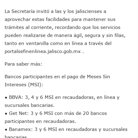
Habrá Marcha Pacífica De Agradecimiento Por Apoyar A Cl
Alcalde De Tequila, Jalisco, Secuestró A Excandidatos De 
La Secretaría invitó a las y los jaliscienses a
Puerto Vallarta Refuerza La Prevención Del Sarampión Con
aprovechar estas facilidades para mantener sus
Bad Bunny Y Sus Invitados Para El Medio Tiempo Del Super
trámites al corriente, recordando que los servicios
El Gobierno Del Bien Mantiene Descuento Predial Este Fe
pueden realizarse de manera ágil, segura y sin filas,
Café Y Diálogo Abre Espacio De Escucha Ciudadana En El Piti
Extorsión Y Fraude, El Fenómeno De La Delincuencia Que G
tanto en ventanilla como en línea a través del
Vallarta Tendrá Vuelos Directos Con Aguascalientes, Puebla
portalsefinenlinea.jalisco.gob.mx .
Alumnos De Vallarta Se Quedan Sin Seguro Contra Accident
Revientan Anexo Irregular Y Liberan A 20 Personas En Bah
Para saber más:
Conchas Chinas: Buscan A Testigos De Choque Que Dejó 
Detienen Al Alcalde De Tequila, Diego “N”, Por Presuntos V
Bancos participantes en el pago de Meses Sin
La Luna Cubrirá Al Sol Y El Día Se Convertirá En Noche Esta
Intereses (MSI):
Convocan A La Quinta Manifestación Contra El Aumento Al 
Concluye Esquema De Vacunación Contra VPH Para La Pob
● BBVA: 3, 4 y 6 MSI en recaudadoras, en línea y
México Pacta Entregar Agua Del Río Bravo A Los Estados U
sucursales bancarias.
Inicia SEAPAL El Programa Contigo Y Cerca De Ti
● Get Net: 3 y 6 MSI con más de 20 bancos
Luis Munguía Inaugura La Mejora De Fachadas En El Centro
participantes en recaudadoras.
Alertan Por Oleaje Alto Y Corrientes En El Mar De Puerto Va
● Banamex: 3 y 6 MSI en recaudadoras y sucursales
Erick Roberto “N”: Fiscalía Detalla Los Avances Contra El 
bancarias.
Clarisa Rodríguez: Juez Decreta Receso Tras Más De Cinco 