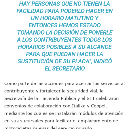
¡El Pitillal Vive Su Primera Feria Del Libro!
HAY PERSONAS QUE NO TIENEN LA
Quema Controlada En Atenguillo Busca Minimizar Riesgo D
FACILIDAD PARA PODERLO HACER EN
Marx Arriaga Abandona Oficinas De La SEP Tras 100 Horas
UN HORARIO MATUTINO Y
100 Pacientes Oncológicos Piden No Cambiar A Enfermeros
ENTONCES HEMOS ESTADO
“Paseo De La Fama” En Vallarta Genera Dudas Tras Visita De
TOMANDO LA DECISIÓN DE PONERLE
Air Canadá Anuncia Vuelo Directo Entre Guadalajara Y Mon
A LOS CONTRIBUYENTES TODOS LOS
Hay 507 Personas Desaparecidas En Puerto Vallarta
HORARIOS POSIBLES A SU ALCANCE
Gobierno De Lemus Abre Oficina Especializada En Personas
Anexo De Ixtapa Privaría Ilegalmente De Personas, Acusa C
PARA QUE PUEDAN HACER LA
Puerto Vallarta Acompaña En La Despedida Fúnebre Del Do
SUSTITUCIÓN DE SU PLACA”, INDICÓ
Puerto Vallarta Registra Más Ballenas Que Nunca Este 2
EL SECRETARIO
SEAPAL Tendrá Módulos Itinerantes Para Inscripción A Su
Fin De Semana De San Valentín Impulsa Ventas En Restaura
Como parte de las acciones para acercar los servicios al
Zapopan: Cae Presunto Coordinador De Célula Dedicada A 
contribuyente y fortalecer la seguridad vial, la
Ponen En Marcha Campaña ‘No Es Lo Que Parece’ Para Pre
Estado Y Municipio Impulsan A Microempresas Vallartens
Secretaría de la Hacienda Pública y el SET celebraron
Vuelca Camioneta Con Jornaleros Cerca De Talpa De Allen
convenios de colaboración con Italika y Coppel,
Así Protege La Suprema Corte A Dueños De Vehículos Que
mediante los cuales se instalarán módulos de atención
Fátima Bosh, ¿la Mexicana Renuncia A Su Corona Como M
en sus sucursales para facilitar el emplacamiento de
Un Piloto Captó A Una Presunta Nave Extraterrestre En Co
motocicletas nuevas del servicio privado.
Vigilan Parques, Canchas Y Avenidas Para Bajar Actos Ilícit