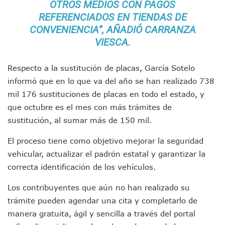
OTROS MEDIOS CON PAGOS
Vallarta: Aseguran Casi 200 Motocicletas En Operativos V
REFERENCIADOS EN TIENDAS DE
INFONAVIT Ampliará Horario De Atención En Bahía De Ba
CONVENIENCIA”, AÑADIÓ CARRANZA
Urrutia Comunica Se Encuentra En Pausa Por Crecimiento
VIESCA.
Héctor Santana Anuncia Inspecciones Nocturnas A Motocic
Nayarit, Jalisco Y Otros 6 Estados Suspenden Clases Este 
Puerto Vallarta Suspende La Recolección De La Basura Est
Respecto a la sustitución de placas, García Sotelo
Reporte Preliminar De Afectaciones, Según El Gobierno Mun
informó que en lo que va del año se han realizado 738
Canaco Servytur Puerto Vallarta Pide Evitar La Rapiña En N
mil 176 sustituciones de placas en todo el estado, y
Localizan 19 Vehículos Calcinados En Bahía De Banderas 
que octubre es el mes con más trámites de
Reportan Al Menos 60 Negocios Incendiados En Puerto Vall
sustitución, al sumar más de 150 mil.
Coparmex Pide Reforzar Seguridad Tras Jornada De Violenci
Sin Daños A La Infraestructura Del Aeropuerto De Vallarta,
El proceso tiene como objetivo mejorar la seguridad
Estados Unidos Pide A Sus Ciudadanos Resguardarse Si Est
vehicular, actualizar el padrón estatal y garantizar la
Gobierno De México Confirma Muerte De “El Mencho” Tras 
Evacúan Aeropuerto De Puerto Vallarta Y Air Canada Cance
correcta identificación de los vehículos.
Gobierno De Vallarta Pide No Salir De Casa Y No Abrir Neg
Los contribuyentes que aún no han realizado su
Reportan Captura Y Muerte De “El Mencho” En Medio De Op
Enfrentamientos Y Narcobloqueos Son Por Operativo En Ta
trámite pueden agendar una cita y completarlo de
Narcobloqueos Causan Pánico Y Tensión En Puerto Vallart
manera gratuita, ágil y sencilla a través del portal
Justicia Penal-Oral Sigue Rezagada A 10 Años De La Entrada