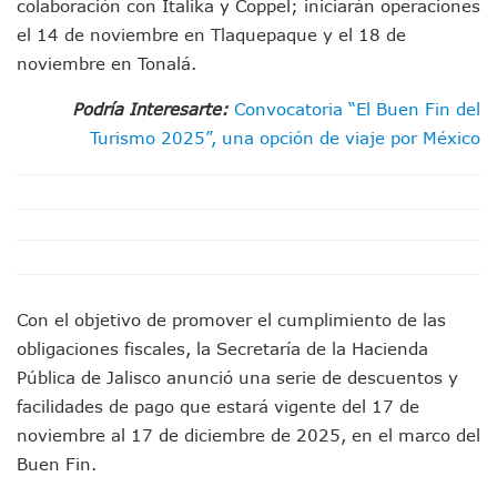
colaboración con Italika y Coppel; iniciarán operaciones
ATM Incorpora 20 Nuevos Camiones Al Corredor Bahía De 
el 14 de noviembre en Tlaquepaque y el 18 de
Colectivos Piden A Lemus Más Ministerios Públicos Para Pu
Avenida Federación En Puerto Vallarta Registra 80% De A
noviembre en Tonalá.
Caída De “El Mencho” Elevó Percepción De Inseguridad En 
Podría Interesarte:
Convocatoria “El Buen Fin del
Mercado Vallarta Incluye Reúne A Emprendedores Locales E
Morenistas Imparten Taller En Puerto Vallarta
Turismo 2025”, una opción de viaje por México
CEDHJ Señala Violaciones A Derechos De Víctima De Abuso
Ayutla Bajo Investigación Tras Reporte De Posible Cremato
Maleza Crece En Camellones De La Principal Avenida Turíst
Lluvias E Inundaciones No Detienen El Transporte Público E
Bruno Blancas Reúne A Especialistas Para Analizar La Cons
Entregan Aparato Auditivo A Don Juan Ramírez En Puerto Va
Juan Carlos Castro Realiza Asamblea Informativa En La Colo
Con el objetivo de promover el cumplimiento de las
Huracán En Formación Podría Generar Oleaje Elevado En L
obligaciones fiscales, la Secretaría de la Hacienda
Viajar A Puerto Vallarta Este Verano Puede Costar Hasta 2
Pública de Jalisco anunció una serie de descuentos y
Buscan Reducir Riesgos Por Cocodrilos En Playas De Puerto
Plantean “Ley Don Juanito” Al Diputado Federal Bruno Blan
facilidades de pago que estará vigente del 17 de
Vecinos De La Playita Reciben A Juan Carlos Castro
noviembre al 17 de diciembre de 2025, en el marco del
Asesinan En Oaxaca Al Periodista Francisco Alejandro Leyv
Buen Fin.
Detienen A Cuatro Hombres Armados En Bucerías; Asegur