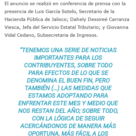
Yussara Canales Pide Transparencia Sobre Nuevo Vertedero
El anuncio se realizó en conferencia de prensa con la
Adultos Mayores De Ixtapa Tendrán Una “Casa De Día” Re
presencia de Luis García Sotelo, Secretario de la
Mujeres Recorren Calles De Ixtapa Para Identificar Proble
Hacienda Pública de Jalisco; Dahely Dessireé Carranza
Bruno Blancas Convoca A Mesa De Análisis Para La Conserv
Viesca, Jefa del Servicio Estatal Tributario; y Giovanna
CUCosta E IMSS Nayarit Avanzan En Acuerdos Para Ampliar
Videos De Presunto Convoy Armado Desatan Operativo En 
Vidal Cedano, Subsecretaria de Ingresos.
Playa Las Cocinas: Retiran Concesión Y Anuncian Plan De 
Dr. Álvarez Zayas Dirige Plan De Salud Animal Y Prevenció
“TENEMOS UNA SERIE DE NOTICIAS
Por Desaparición Forzada, Expolicías De Nayarit Enfrentar
IMPORTANTES PARA LOS
“El Mayo” Zambada Es Condenado A Morir En Prisión En E
CONTRIBUYENTES, SOBRE TODO
Orgullo Vallartense: Zhoemí Luévanos Competirá En El P
PARA EFECTOS DE LO QUE SE
Brigada Forense Brindará Atención A Familias De Persona
DENOMINA EL BUEN FIN, PERO
Vecinos De Vallarta 500 Exponen Queja De Vialidades A Ju
TAMBIÉN (…) LAS MEDIDAS QUE
Pelea De Extranjera Durante Función De “La Odisea” En Puer
Joven Esgrimista De Puerto Vallarta Asegura Lugar En El 
ESTAMOS ADOPTANDO PARA
Llegan Camiones “oruga” A Puerto Vallarta Con Capacidad
ENFRENTAR ESTE MES Y MEDIO QUE
Coordinan Operativo Para Las Tradicionales Paseadas 202
NOS RESTAN DEL AÑO; SOBRE TODO,
Monzón Mexicano Causará Lluvias Muy Fuertes En Jalisco 
CON LA LÓGICA DE SEGUIR
Acusado De Homicidio En El Tuito Permanecerá Un Año En 
ACERCÁNDONOS DE MANERA MÁS
Descartan Riesgo De Tsunami Para Puerto Vallarta Tras Sis
OPORTUNA, MÁS FÁCIL A LOS
Donald Trump Asistirá A La Final Del Mundial 2026 Entre E