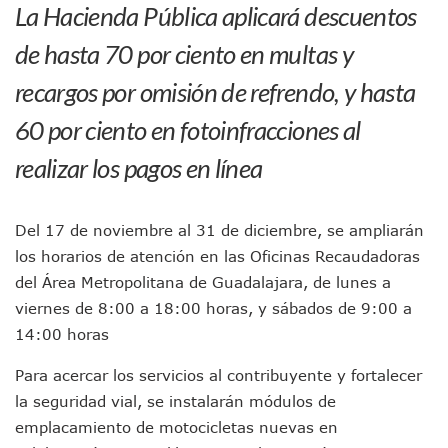
La Hacienda Pública aplicará descuentos
En PV Encabezan Preferencias Morena Y Juan Carlos Cast
Pancho López; En La Mira Del Comité Nacional Del PAN
de hasta 70 por ciento en multas y
Cae El “R1”, Presunto Autor Intelectual Del Homicidio De 
recargos por omisión de refrendo, y hasta
Muere Manolo Solo, Actor De “El Laberinto Del Fauno”, A L
Citan A Siete Integrantes De La Semar Por Investigación Por
60 por ciento en fotoinfracciones al
IMSS Invierte 12.6 MDP En Remodelar Urgencias Del Hospita
En Abril 2027 Terminarán El Centro Regional De Autismo En
realizar los pagos en línea
Puerto Vallarta Fortalece Su Promoción En California Con 
Accidente En Un RZR, Principal Hipótesis Por La Muerte D
Este Viernes, Lemus Inaugurará El Sistema De Electromovil
Del 17 de noviembre al 31 de diciembre, se ampliarán
Nidos De Lluvia Busca Beneficiar A 100 Familias De Puerto 
los horarios de atención en las Oficinas Recaudadoras
Morena Cierra Filas Por La Defensa Del Agua De Calidad En
del Área Metropolitana de Guadalajara, de lunes a
Hallazgo De Yareli Colmenares Tovar Eleva A 4 Cuerpos En
Regresa A Puerto Vallarta La Premiación Nacional De La L
viernes de 8:00 a 18:00 horas, y sábados de 9:00 a
Ra Aguilar Acompaña A Cientos De Familias En Las Pasead
14:00 horas
Oleaje Y Riesgo Por Cocodrilos Mantienen Restricciones En
“Kato” Supera El Abandono Y Comienza Una Nueva Vida Co
Para acercar los servicios al contribuyente y fortalecer
México Necesitaba 600 Mil Empleos; Solo Generó 262 Mil
la seguridad vial, se instalarán módulos de
Poderoso Terremoto Destruye Edificios Y Puentes En Jap
emplacamiento de motocicletas nuevas en
Munguía Es El Sexto Mejor Alcalde De Jalisco, Según Statis