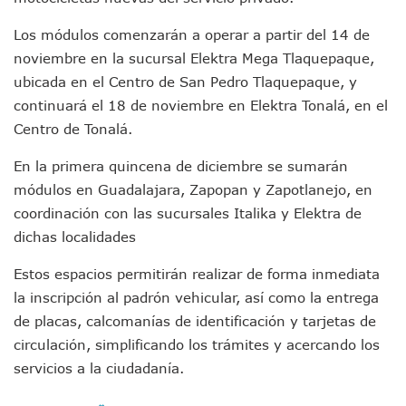
Zapopan: Retiran 29 Motocicletas Irregulares En Operativo V
Los módulos comenzarán a operar a partir del 14 de
Muere Joven Tras Ser Arrollado Por Un Camión De UnibusP
noviembre en la sucursal Elektra Mega Tlaquepaque,
Formalizan Uso De Espacio Comunitario En Verde Vallarta
Choque De Camionetas Deja Un Muerto En Autopista A Puer
ubicada en el Centro de San Pedro Tlaquepaque, y
Detienen A Peligroso Homicida De Guadalajara, Vinculado
continuará el 18 de noviembre en Elektra Tonalá, en el
Aprueban Nuevo Programa De Becas Escolares En Puerto V
Centro de Tonalá.
Grasas De Establecimientos Comerciales Provocan Tapon
Colocan Cruz En Memoria De Clarisa Rodríguez En El Sitio 
En la primera quincena de diciembre se sumarán
Parejas En México: Bajan Matrimonios Y Crecen Uniones L
módulos en Guadalajara, Zapopan y Zapotlanejo, en
Yussara Canales Presenta La “ley Clarisa” Contra Conduct
coordinación con las sucursales Italika y Elektra de
Muere “Ma Nena”, La Abuelita Mexicana Que Se Robó El Co
dichas localidades
Empresario De Vallarta Participa En La Feria De Innovaci
Avanza Reducción De La Jornada Laboral A 40 Horas; La Ap
Estos espacios permitirán realizar de forma inmediata
Localizan Cuatro Vehículos Robados En Puerto Vallarta
la inscripción al padrón vehicular, así como la entrega
CANIRAC Vallarta–Bahía De Banderas Reelige A Martha Par
Reportan Poncha Llantas En Carretera Compostela–Las Va
de placas, calcomanías de identificación y tarjetas de
La Marina Decomisa 39 Máquinas Tragamonedas En Nayarit; 
circulación, simplificando los trámites y acercando los
Talento Vallartense Llegó A Canadá Y Abre Camino Para N
servicios a la ciudadanía.
Descuentos Preferenciales En El Pago Del Predial 2026
Vallarta Instalará Macromódulos De Vacunación Contra El 