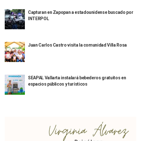
Invita Fundación Andrea 3.21 A La Segunda Edición De “Sab
Puerto Vallarta Está Listo Para El Medio Maratón Turístico
Capturan en Zapopan a estadounidense buscado por
“Un 28 De Enero Mataron A Don Lamberto Quintero”
INTERPOL
Hay Vacunas Disponibles En DRSE, Unirse, Aeropuerto Y M
Intentan Asesinar Al Dirigente Y A Diputada De Movimient
Interviene La SEJ Tras Agresión Estudiantil En Puerto Vallar
La Basura Se Recogerá Al 100% En Puerto Vallarta Tras Ac
Juan Carlos Castro visita la comunidad Villa Rosa
Causa Consternación La Muerte De Clarisa Rodríguez, 15 D
Continúan Las Condiciones Invernales En Gran Parte De M
Histórica Participación De Puerto Vallarta En FITUR 2026
Invitan Al XVIII Festival Madonnari En Puerto Vallarta
Geraldine Ponce Rechaza Posesión De Una Propiedad Mill
SEAPAL Vallarta instalará bebederos gratuitos en
Balacera En Zapopan Deja 1 Muerto Y Varios Heridos
espacios públicos y turísticos
La X Feria Internacional De La Lectura De Puerto Vallarta 
Tormenta Invernal En Norteamérica Afecta Vuelos Hacia Pu
Arriba A Puerto Vallarta El Crucero Norwegian Jade Con M
Ministros De La Suprema Corte Se Arrepienten Y No Usará
FIBBA Mantiene Cobro A Camiones De Personal Por Circula
Jornadas Forenses Llegarán A Puerto Vallarta Para Famili
Vallarta: Integran A 51 Elementos De Protección Civil Y 
Formalizan Ante El IEPC Jalisco Solicitud De Referéndum C