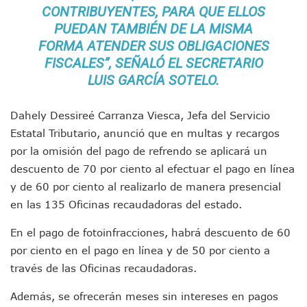
CONTRIBUYENTES, PARA QUE ELLOS
Retiran 10 Toneladas De Macroalga En Playa De Guayabito
PUEDAN TAMBIÉN DE LA MISMA
Arranca Copa México De Clavados Zapopan 2026 En El Cen
Munguía Analiza Pedir 100 MDP De Adelanto De Participac
FORMA ATENDER SUS OBLIGACIONES
Bomberas De Vallarta Asistirán A Simposio Internacional 
FISCALES”, SEÑALÓ EL SECRETARIO
Región Sanitaria VIII Activa Programa Para Menores Con Di
LUIS GARCÍA SOTELO.
Asesinan A Regidora De Tecate Por Morena Y A Su Esposo
Recuperan Seis Vehículos Con Reporte De Robo Durante O
Dahely Dessireé Carranza Viesca, Jefa del Servicio
SEP Asigna Escuelas Para El Ciclo 2026-2027 En Jalisco; 
Tráfico Aéreo Cae En Puerto Vallarta Durante El 2026; Gua
Estatal Tributario, anunció que en multas y recargos
SAT Lleva Su Oficina Móvil A Talpa De Allende Para Realizar
por la omisión del pago de refrendo se aplicará un
Mediante Asambleas Informativas Juan Carlos Castro Fort
descuento de 70 por ciento al efectuar el pago en línea
IMSS Rehabilitará Infraestructura De La UMF No. 170 En Pue
y de 60 por ciento al realizarlo de manera presencial
Puerto Vallarta Se Suma A Simulacro Estatal Por Bloqueos 
en las 135 Oficinas recaudadoras del estado.
Retiran Cacharros De 30 Puntos En Colonias De Puerto Vall
Movimiento Ciudadano Capacita A Su Estructura Territorial
En el pago de fotoinfracciones, habrá descuento de 60
Hospital Civil De La Costa Inicia Su Construcción En Puerto 
por ciento en el pago en línea y de 50 por ciento a
Fechas Y Sedes De Las Jornadas De Adopción De Perros En 
través de las Oficinas recaudadoras.
Accidente Fatal En La Autopista Guadalajara–Tepic Deja En
Ra Aguilar Fortalece La Transformación Desde Las Asambl
Además, se ofrecerán meses sin intereses en pagos
Aparecen Vivos Los Tres Estudiantes Desaparecidos De Gu