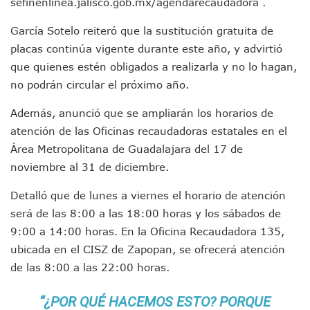
sefinenlinea.jalisco.gob.mx/agendarecaudadora .
Polvo, Ruido, Máquinas… Así Las Obras Inconclusas En El 
Decomisan 4 Toneladas De Droga En Aguas De Manzanillo,
García Sotelo reiteró que la sustitución gratuita de
Incendio En Taller De Vehículos Pesados En San Juan De Lo
placas continúa vigente durante este año, y advirtió
Congreso Médico En Puerto Vallarta Dejará Beneficios Soc
que quienes estén obligados a realizarla y no lo hagan,
Estados Unidos Detecta Red Ilícita De Tiempos Compartid
no podrán circular el próximo año.
Mueren 8 Personas De Bahía De Banderas En Operativo Na
Personas Therian Convocan A Mega Convivio En Guadalaja
Además, anunció que se ampliarán los horarios de
Unirse Vallarta: Horario De Atención De Oficina De Búsq
atención de las Oficinas recaudadoras estatales en el
Localizan Y Liberan A Cuatro Personas Que Permanecían I
Ola De Calor Alcanzará Su Máximo Este Jueves En Jalisco,
Área Metropolitana de Guadalajara del 17 de
Macro Desfogue De Tuberías Dejará Sin Agua A 150 Colonia
noviembre al 31 de diciembre.
Sigue El Programa De Bacheo En Puerto Vallarta
Localizan A Menor Extraviada En La Nueva Central De Aut
Detalló que de lunes a viernes el horario de atención
Alumnos De “La Pesquera” Se Intoxican Tras Consumir Clo
será de las 8:00 a las 18:00 horas y los sábados de
Bruno Blancas Destaca Avances Legislativos Aprobados En
9:00 a 14:00 horas. En la Oficina Recaudadora 135,
¡Qué Horror! Buscan Posible Fosa Clandestina En El Patio D
ubicada en el CISZ de Zapopan, se ofrecerá atención
Melissa Madero Denuncia Despido De Su Personal Por Pres
de las 8:00 a las 22:00 horas.
Puerto Vallarta Presente En El Anuncio Del Plan Integral D
Miércoles De Ceniza: ¿Qué Significa La Cruz Que Se Pone E
“¿POR QUÉ HACEMOS ESTO? PORQUE
Quiso Matar A Un Anciano Con Parkinson En Puerto Vallart