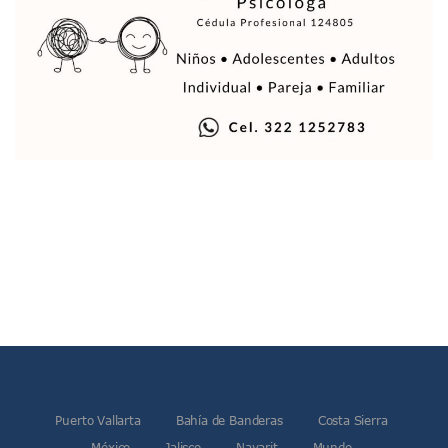
Presunto Ex Militar Quien Atacó A Una Perrita En El Porveni
Fallece El Escultor Francisco Calvillo Tras Quemaduras Gr
Mascota Y Tomatlán Concentran Casos De Sarampión En J
Conductor Se Queda Dormido Y Vuelca En Canal De Parque
Premios Óscar 2026: ¿En Dónde Ver Las Películas Nomina
Salud Jalisco Refuerza Vacunación Contra El Sarampión D
Justifica Marco Rubio Cobro Anual Por Fosas En El Panteó
Coparmex Vallarta Plantea Consejo Ciudadano Para Vigilar
Aprovecha El Descuento Del 15% En El Pago Del Predial 20
Rescatan A 52 Perros De Un Departamento En Guadalajara
Quedan Varados 11 Jóvenes En El Lago De Chapala Por Un
Suspenden A Alumna De La Secundaria #15 La Pesquera T
Caso Clarisa Rodríguez: Juez Definirá Si Erick Roberto “N”
Vallarta: Playa Conchas Chinas Sigue Restringida Por Condi
Libros Y Lectores Toman La Plaza De Armas Con La Décima F
Abren Convocatoria Para Matrimonios Colectivos Gratuitos
Peregrinos Y Tránsito Pesado Coinciden En Carreteras Ru
Recolección De La Basura Opera Con Normalidad: Ayuntami
Coparmex Vallarta Alerta Por Riesgos Sanitarios Y Turístic
Puerto Vallarta
Bahía de Banderas
Costa Sierra
Red Ambiental Anuncia Paro Parcial En La Recolección De
México
Jalisco
Nayarit
Mundo