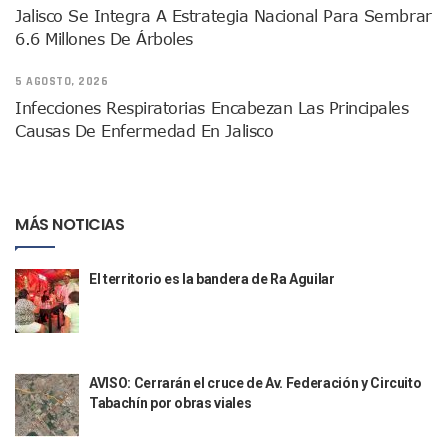
Reclasifican Como Homicidio El Caso De Clarisa Rodríguez
Jalisco Se Integra A Estrategia Nacional Para Sembrar
Sarampión Obliga A Suspender Clases En 15 Escuelas De Jal
6.6 Millones De Árboles
UVC Suma Derecho Y Contaduría A Su Oferta Educativa En P
Arranca El Campeonato Internacional Charro Vallarta 2026
5 AGOSTO, 2026
Hoteleros Señalan Impacto Turístico Por Los Bloqueos Vial
Infecciones Respiratorias Encabezan Las Principales
Caso Clarisa: Fiscalía Anticorrupción Investiga Conducta D
Causas De Enfermedad En Jalisco
Segunda Protesta Por El Caso Clarisa Colapsa Vialidades Cl
Familia De Clarisa Anuncia Denuncias Ante Derechos Huma
Esposo De Clarisa Pide Apoyo Para Probar Presunta Ebrieda
Crece Economía De Jalisco 14 Veces Más Que El Promedio
MÁS NOTICIAS
Instalan Mesa Regional Para Atender Violencia Feminicida Y
Ricardo Salinas Comienza A Pagarle Al SAT
Continúan Operativos De Prevención Y Vigilancia De Segur
El territorio es la bandera de Ra Aguilar
SEAPAL Realiza La Primera Entrega De Tinacos Del 2026 En
Cierra Jalisco Histórica Participación En FITUR 2026
Abre En UNIRSE Puerto Vallarta El Módulo De Inclusión Y D
Puerto Vallarta En Lo Alto De Las Preferencias Turísticas
AVISO: Cerrarán el cruce de Av. Federación y Circuito
Héctor Santana Dona Terreno En Ejido San José Donde Sepu
Tabachín por obras viales
Elefante Marino Vuelve A Descansar En Playa Los Ayala Po
Champions League: ¿Quiénes Ya Clasificaron A Los Octavos