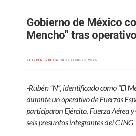
Realizan Operativo Preventi
Arquitecto Luis Munguía Rec
Gobierno de México co
Semana Lluviosa Para Puert
Voces Del Orgullo Distingu
Mencho” tras operativo
Partido Verde Conforma Su 1
Buques Mexicanos Parten A
Nuevo Transporte Eléctrico 
BY
EFREN URRUTIA
ON 22 FEBRERO, 2026
En Vallarta, Todos Los Cam
Centro De Autismo Es Un Par
Lluvias Y Oleaje Elevado Ma
-Rubén “N”, identificado como “El Me
Jóvenes En Movimiento Jali
durante un operativo de Fuerzas Espe
En PV Encabezan Preferenci
Pancho López; En La Mira D
participaron Ejército, Fuerza Aérea 
Cae El “R1”, Presunto Autor
seis presuntos integrantes del CJNG
Muere Manolo Solo, Actor De
Citan A Siete Integrantes D