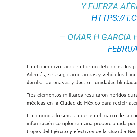
Y FUERZA AÉ
Colectivos Piden A Lemus Má
Avenida Federación En Puer
HTTPS://T
Caída De “El Mencho” Elevó 
Mercado Vallarta Incluye Re
— OMAR H GARCIA
Morenistas Imparten Taller 
FEBRUA
CEDHJ Señala Violaciones A
Ayutla Bajo Investigación T
Maleza Crece En Camellones 
En el operativo también fueron detenidas dos pe
Lluvias E Inundaciones No D
Además, se aseguraron armas y vehículos blind
derribar aeronaves y destruir unidades blindada
Bruno Blancas Reúne A Espec
Entregan Aparato Auditivo A
Tres elementos militares resultaron heridos dura
Juan Carlos Castro Realiza 
médicas en la Ciudad de México para recibir ate
Huracán En Formación Podría
El comunicado señala que, en el marco de la co
Viajar A Puerto Vallarta Es
información complementaria proporcionada por 
Buscan Reducir Riesgos Por 
tropas del Ejército y efectivos de la Guardia Na
Plantean “Ley Don Juanito” 