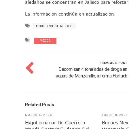
aledaños se concentran en Jalisco para reforzar 
Vecinos De La Playita Recib
Asesinan En Oaxaca Al Perio
La información continúa en actualización.
Detienen A Cuatro Hombres
GOBIERNO DE MÉXICO
Yussara Canales Pide Trans
Adultos Mayores De Ixtapa
MÉXICO
Mujeres Recorren Calles De 
Bruno Blancas Convoca A Mes
CUCosta E IMSS Nayarit Ava
PREVIOUS POST
Decomisan 4 toneladas de droga en
Videos De Presunto Convoy
aguas de Manzanillo, informa Harfuch
Playa Las Cocinas: Retiran
Dr. Álvarez Zayas Dirige Pl
Por Desaparición Forzada, E
“El Mayo” Zambada Es Conde
Related Posts
Orgullo Vallartense: Zhoem
6 AGOSTO, 2026
1 AGOSTO, 2026
Brigada Forense Brindará A
Exgobernador De Guerrero
Buques Mexi
Vecinos De Vallarta 500 Exp