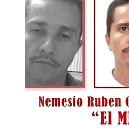
Frustran Presunto Secuestr
Infecciones Respiratorias E
SIOP Moderniza La Casa De 
Van Por La Reorganización D
Estados Unidos Endurece Su
Buscan A Wilber Armando Co
Melissa Madero Exige Aclara
Washington Enfrenta Una Em
Avanza Plan Para Construir E
Nuevas Concesiones De Taxis
Mueren Cuatro Personas Tr
Bruno Blancas Lleva El Mens
Liberan 180 Crías De Iguana 
Puerto Vallarta Participa 
Ofrecerán Asesoría Jurídica
Juan Solís E Iris Torres Busc