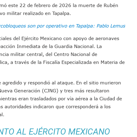
irmó este 22 de febrero de 2026 la muerte de Rubén
emodelar Urgencias Del Hospital 42 De Puerto Vallarta
vo militar realizado en
Tapalpa
.
 Centro Regional De Autismo En Puerto Vallarta
u Promoción En California Con Seminarios Turísticos
cobloqueos son por operativo en Tapalpa: Pablo Lemus
ipal Hipótesis Por La Muerte De Dos Jóvenes En El Río Ameca
ciales del Ejército Mexicano con apoyo de aeronaves
ará El Sistema De Electromovilidad En Puerto Vallarta
eacción Inmediata de la Guardia Nacional. La
ciar A 100 Familias De Puerto Vallarta
cia militar central, del Centro Nacional de
Defensa Del Agua De Calidad En La Zona Metropolitana De Guadalajara
lica
, a través de la Fiscalía Especializada en Materia de
es Tovar Eleva A 4 Cuerpos Encontrados En El Río
a Premiación Nacional De La Liga Premier FMF
tos De Familias En Las Paseadas De Las Palmas 2026
 agredido y respondió al ataque. En el sitio murieron
 Nueva Generación
(CJNG) y tres más resultaron
los Mantienen Restricciones En Playas De Puerto Vallarta
ientras eran trasladados por vía aérea a la Ciudad de
Y Comienza Una Nueva Vida Con Una Familia
as autoridades indicaron que corresponderá a los
Empleos; Solo Generó 262 Mil En Seis Meses: Coparmex
al.
ye Edificios Y Puentes En Japón (VIDEOS)
lcalde De Jalisco, Según Statistical Research Corporation
NTO AL EJÉRCITO MEXICANO
miones Al Corredor Bahía De Banderas–Puerto Vallarta