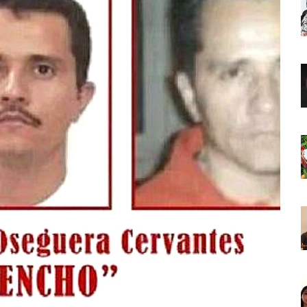
o Virtual De Un Menor De 13 Años En Puerto Vallarta
ncabezan Las Principales Causas De Enfermedad En Jalisco
La Cultura En Mascota Con Nuevo Auditorio
e Los Archivos Municipales En Puerto Vallarta
 Combate Al CJNG Con Nuevos Cargos Y Objetivos Prioritarios
lmenares Márquez, Desaparecido En Puerto Vallarta
r Sustento Legal De Las Descargas Residuales Al Mar
ergencia Ambiental Por Incendios Históricos
stadio De Tritones Vallarta; Será Financiado Por Privados
 En Puerto Vallarta, ¿para Quiénes Aplica Y Cómo Tramitarlas?
as Explosión De Una Pipa En Tlaquepaque (VIDEO)
aje De La Cuarta Transformación A Puerto Vallarta Y Tomatlán
Verde En El Estero El Salado Por Su 26 Aniversario
En Los PriceAgencies Awards 2026 En Ciudad De México
 Gratuita En Puerto Vallarta Para Emprendedores Y Ciudadanía
an Integrar La Planilla Del PAN Vallarta Para El 2027