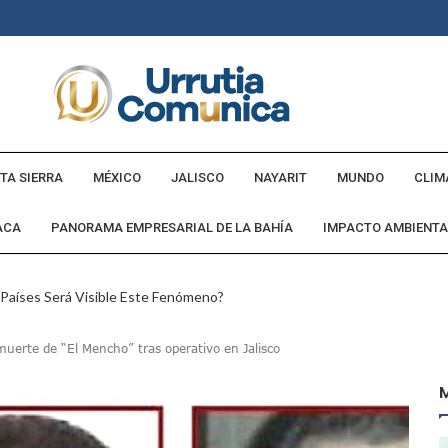
TA SIERRA
MÉXICO
JALISCO
NAYARIT
MUNDO
CLIM
ACA
PANORAMA EMPRESARIAL DE LA BAHÍA
IMPACTO AMBIENTA
 Países Será Visible Este Fenómeno?
Los “cajos” Durante Su Cruce Por Vialidades De Nuevo Nayarit
uerte de “El Mencho” tras operativo en Jalisco
aída En Ocupación Hotelera En Mayo, Junio Y Julio
en Tras Viajar A Puerto Vallarta Por Una Oferta De Trabajo
 Para Puerto Vallarta Ante La Virgen De Guadalupe
gia Nacional Para Sembrar 6.6 Millones De Árboles