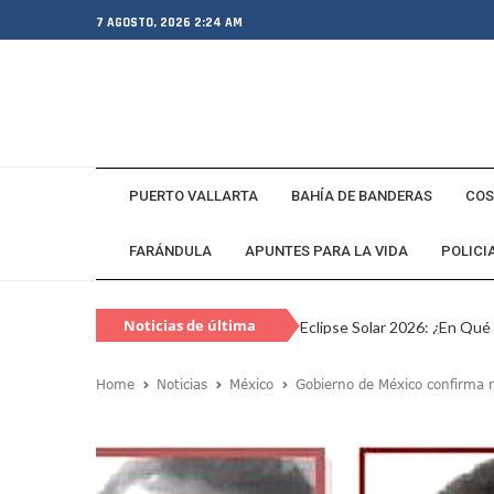
7 AGOSTO, 2026 2:24 AM
PUERTO VALLARTA
BAHÍA DE BANDERAS
COS
FARÁNDULA
APUNTES PARA LA VIDA
POLICI
Noticias de última
Eclipse Solar 2026: ¿En Qué
hora
Habitante Pide Proteger A 
Home
Noticias
México
Gobierno de México confirma m
Coparmex Vallarta Reporta C
Violeta Y Melissa Desaparec
Juan Calderón Pide Oración
Jalisco Se Integra A Estrate