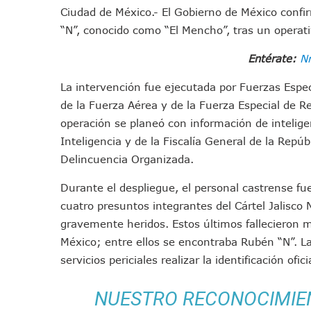
Ciudad de México.- El Gobierno de México conf
IMSS Invierte 12.6 MDP En R
“N”, conocido como “El Mencho”, tras un operati
En Abril 2027 Terminarán El
Puerto Vallarta Fortalece S
Entérate:
Nr
Accidente En Un RZR, Princ
La intervención fue ejecutada por Fuerzas Espe
Este Viernes, Lemus Inaugur
de la Fuerza Aérea y de la Fuerza Especial de R
Nidos De Lluvia Busca Benefi
operación se planeó con información de inteligen
Morena Cierra Filas Por La 
Inteligencia y de la
Fiscalía General de la Repúb
Hallazgo De Yareli Colmenar
Delincuencia Organizada.
Regresa A Puerto Vallarta L
Ra Aguilar Acompaña A Cien
Durante el despliegue, el personal castrense fue
cuatro presuntos integrantes del
Cártel Jalisco
Oleaje Y Riesgo Por Cocodri
gravemente heridos. Estos últimos fallecieron m
“Kato” Supera El Abandono 
México; entre ellos se encontraba Rubén “N”. L
México Necesitaba 600 Mil 
servicios periciales realizar la identificación ofici
Poderoso Terremoto Destru
Munguía Es El Sexto Mejor A
NUESTRO RECONOCIMIE
ATM Incorpora 20 Nuevos Ca