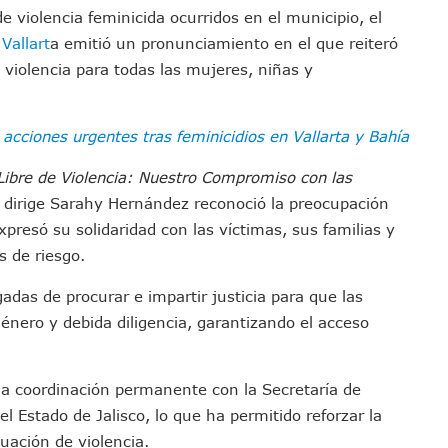
de violencia feminicida ocurridos en el municipio, el
emodelar Urgencias Del Hospital 42 De Puerto Vallarta
Vallart
a emitió un pronunciamiento en el que reiteró
 Centro Regional De Autismo En Puerto Vallarta
 violencia para todas las mujeres, niñas y
u Promoción En California Con Seminarios Turísticos
ipal Hipótesis Por La Muerte De Dos Jóvenes En El Río Ameca
ará El Sistema De Electromovilidad En Puerto Vallarta
 acciones urgentes tras feminicidios en Vallarta y Bahía
ciar A 100 Familias De Puerto Vallarta
Libre de Violencia: Nuestro Compromiso con las
Defensa Del Agua De Calidad En La Zona Metropolitana De Guadalajara
 dirige Sarahy Hernández reconoció la preocupación
es Tovar Eleva A 4 Cuerpos Encontrados En El Río
presó su solidaridad con las víctimas, sus familias y
a Premiación Nacional De La Liga Premier FMF
s de riesgo.
tos De Familias En Las Paseadas De Las Palmas 2026
adas de procurar e impartir justicia para que las
los Mantienen Restricciones En Playas De Puerto Vallarta
género y debida diligencia, garantizando el acceso
Y Comienza Una Nueva Vida Con Una Familia
Empleos; Solo Generó 262 Mil En Seis Meses: Coparmex
ye Edificios Y Puentes En Japón (VIDEOS)
a coordinación permanente con la Secretaría de
lcalde De Jalisco, Según Statistical Research Corporation
 Estado de Jalisco, lo que ha permitido reforzar la
miones Al Corredor Bahía De Banderas–Puerto Vallarta
ación de violencia.