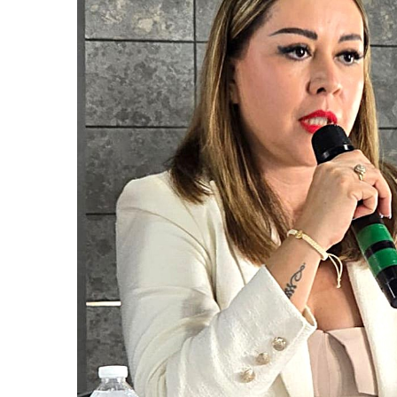
Frustran Presunto Secuestr
Infecciones Respiratorias E
SIOP Moderniza La Casa De 
Van Por La Reorganización D
Estados Unidos Endurece Su
Buscan A Wilber Armando Co
Melissa Madero Exige Aclara
Washington Enfrenta Una Em
Avanza Plan Para Construir E
Nuevas Concesiones De Taxis
Mueren Cuatro Personas Tr
Bruno Blancas Lleva El Mens
Liberan 180 Crías De Iguana 
Puerto Vallarta Participa 
Ofrecerán Asesoría Jurídica
Juan Solís E Iris Torres Busc