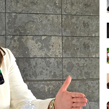
o Virtual De Un Menor De 13 Años En Puerto Vallarta
ncabezan Las Principales Causas De Enfermedad En Jalisco
La Cultura En Mascota Con Nuevo Auditorio
e Los Archivos Municipales En Puerto Vallarta
 Combate Al CJNG Con Nuevos Cargos Y Objetivos Prioritarios
lmenares Márquez, Desaparecido En Puerto Vallarta
r Sustento Legal De Las Descargas Residuales Al Mar
ergencia Ambiental Por Incendios Históricos
stadio De Tritones Vallarta; Será Financiado Por Privados
 En Puerto Vallarta, ¿para Quiénes Aplica Y Cómo Tramitarlas?
as Explosión De Una Pipa En Tlaquepaque (VIDEO)
aje De La Cuarta Transformación A Puerto Vallarta Y Tomatlán
Verde En El Estero El Salado Por Su 26 Aniversario
En Los PriceAgencies Awards 2026 En Ciudad De México
 Gratuita En Puerto Vallarta Para Emprendedores Y Ciudadanía
an Integrar La Planilla Del PAN Vallarta Para El 2027