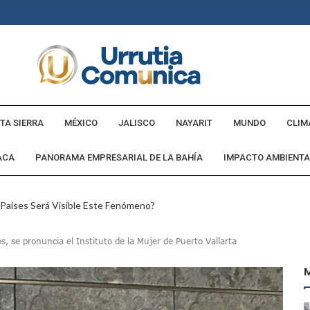
TA SIERRA
MÉXICO
JALISCO
NAYARIT
MUNDO
CLIM
ACA
PANORAMA EMPRESARIAL DE LA BAHÍA
IMPACTO AMBIENTA
 Países Será Visible Este Fenómeno?
Los “cajos” Durante Su Cruce Por Vialidades De Nuevo Nayarit
os, se pronuncia el Instituto de la Mujer de Puerto Vallarta
aída En Ocupación Hotelera En Mayo, Junio Y Julio
en Tras Viajar A Puerto Vallarta Por Una Oferta De Trabajo
 Para Puerto Vallarta Ante La Virgen De Guadalupe
gia Nacional Para Sembrar 6.6 Millones De Árboles