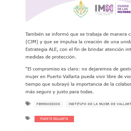
Vecinos De La Playita Recib
Asesinan En Oaxaca Al Perio
Detienen A Cuatro Hombres
Yussara Canales Pide Trans
También se informó que se trabaja de manera co
Adultos Mayores De Ixtapa
(CJM) y que se impulsa la creación de una unida
Mujeres Recorren Calles De 
Estrategia ALE, con el fin de brindar atención 
Bruno Blancas Convoca A Mes
medidas de protección.
CUCosta E IMSS Nayarit Ava
“El compromiso es claro: no dejaremos de gesti
Videos De Presunto Convoy
mujer en Puerto Vallarta pueda vivir libre de vio
Playa Las Cocinas: Retiran
tiempo que subrayó la importancia de la colabor
Dr. Álvarez Zayas Dirige Pl
más seguro y justo para todas.
Por Desaparición Forzada, E
“El Mayo” Zambada Es Conde
FEMINICIDIOS
INSTITUTO DE LA MUJER DE VALLAR
Orgullo Vallartense: Zhoem
PUERTO VALLARTA
Brigada Forense Brindará A
Vecinos De Vallarta 500 Exp