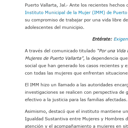
Puerto Vallarta, Jal.- Ante los recientes hechos 
IMSS Invierte 12.6 MDP En R
Instituto Municipal de la Mujer (IMM) de Puerto 
En Abril 2027 Terminarán El
su compromiso de trabajar por una vida libre de
Puerto Vallarta Fortalece S
adolescentes del municipio.
Accidente En Un RZR, Princ
Este Viernes, Lemus Inaugur
Entérate:
Exigen
Nidos De Lluvia Busca Benefi
A través del comunicado titulado
“Por una Vida 
Morena Cierra Filas Por La 
Mujeres de Puerto Vallarta”
, la dependencia que
Hallazgo De Yareli Colmenar
social que han generado los casos recientes y ex
Regresa A Puerto Vallarta L
con todas las mujeres que enfrentan situacione
Ra Aguilar Acompaña A Cien
El IMM hizo un llamado a las autoridades encarg
Oleaje Y Riesgo Por Cocodri
investigaciones se realicen con perspectiva de 
“Kato” Supera El Abandono 
efectivo a la justicia para las familias afectadas.
México Necesitaba 600 Mil 
Poderoso Terremoto Destru
Asimismo, destacó que el instituto mantiene un
Munguía Es El Sexto Mejor A
Igualdad Sustantiva entre Mujeres y Hombres del
ATM Incorpora 20 Nuevos Ca
atención y el acompañamiento a mujeres en situ