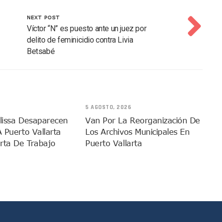
 Función De “La Odisea” En Puerto Vallarta Se Vuelve Viral
NEXT POST
Vallarta Asegura Lugar En El Panamericano De Lima
Víctor “N” es puesto ante un juez por
Puerto Vallarta Con Capacidad Para 130 Pasajeros C/u
delito de feminicidio contra Livia
as Tradicionales Paseadas 2026 De Las Palmas
Betsabé
uvias Muy Fuertes En Jalisco Y Otros Estados
 Tuito Permanecerá Un Año En Prisión Preventiva
i Para Puerto Vallarta Tras Sismo De 7.4 En Chiapas
Final Del Mundial 2026 Entre España Y Argentina
5 AGOSTO, 2026
croalga En Playa De Guayabitos; Investigan Origen Del Fenómeno
elissa Desaparecen
Van Por La Reorganización De
A Puerto Vallarta
Los Archivos Municipales En
avados Zapopan 2026 En El Centro Acuático
rta De Trabajo
Puerto Vallarta
MDP De Adelanto De Participaciones, ¿para Qué?
rán A Simposio Internacional De Capacitación En Querétaro
va Programa Para Menores Con Diabetes Tipo 1
cate Por Morena Y A Su Esposo En Ataque Armado
Con Reporte De Robo Durante Operativos En Bahía De Banderas
 Ciclo 2026-2027 En Jalisco; 95.3% Obtuvo Su Primera Opción