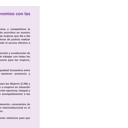
s Ministerios Públicos Para Puerto Vallarta
to Vallarta Registra 80% De Avance En Su Construcción
Percepción De Inseguridad En Puerto Vallarta
úne A Emprendedores Locales En La Isla Shopping Village
En Puerto Vallarta
 Derechos De Víctima De Abuso Sexual En Preescolar
ras Reporte De Posible Crematorio Clandestino
De La Principal Avenida Turística De Puerto Vallarta
etienen El Transporte Público En Puerto Vallarta
ialistas Para Analizar La Conservación Del Estero El Salado
 Don Juan Ramírez En Puerto Vallarta
Asamblea Informativa En La Colonia Bobadilla
 Generar Oleaje Elevado En La Costa De Jalisco
te Verano Puede Costar Hasta 22 Mil 677 Pesos
Cocodrilos En Playas De Puerto Vallarta
Al Diputado Federal Bruno Blancas