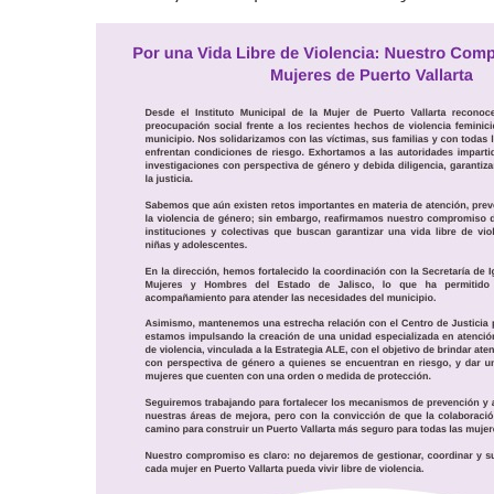
Colectivos Piden A Lemus Má
Avenida Federación En Puer
Caída De “El Mencho” Elevó 
Mercado Vallarta Incluye Re
Morenistas Imparten Taller 
CEDHJ Señala Violaciones A
Ayutla Bajo Investigación T
Maleza Crece En Camellones 
Lluvias E Inundaciones No D
Bruno Blancas Reúne A Espec
Entregan Aparato Auditivo A
Juan Carlos Castro Realiza 
Huracán En Formación Podría
Viajar A Puerto Vallarta Es
Buscan Reducir Riesgos Por 
Plantean “Ley Don Juanito” 