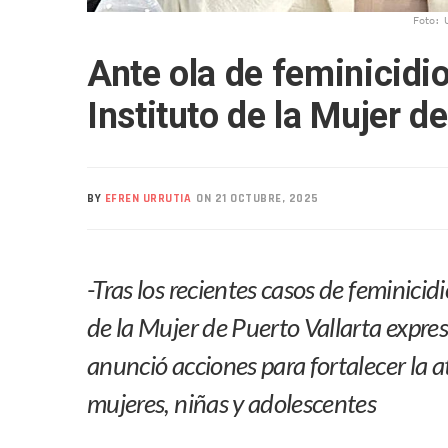
Realizan Operativo Preventi
Foto: 
Arquitecto Luis Munguía Rec
Ante ola de feminicidio
Semana Lluviosa Para Puert
Voces Del Orgullo Distingu
Instituto de la Mujer d
Partido Verde Conforma Su 1
Buques Mexicanos Parten A
Nuevo Transporte Eléctrico 
BY
EFREN URRUTIA
ON 21 OCTUBRE, 2025
En Vallarta, Todos Los Cam
Centro De Autismo Es Un Par
Lluvias Y Oleaje Elevado Ma
-Tras los recientes casos de feminicid
Jóvenes En Movimiento Jali
de la Mujer de Puerto Vallarta expres
En PV Encabezan Preferenci
Pancho López; En La Mira D
anunció acciones para fortalecer la a
Cae El “R1”, Presunto Autor
mujeres, niñas y adolescentes
Muere Manolo Solo, Actor De
Citan A Siete Integrantes D