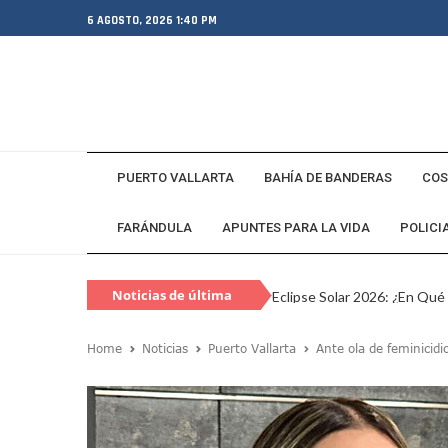
6 AGOSTO, 2026 1:40 PM
PUERTO VALLARTA
BAHÍA DE BANDERAS
COS
FARÁNDULA
APUNTES PARA LA VIDA
POLICI
Noticias de última
Eclipse Solar 2026: ¿En Qué
hora
Habitante Pide Proteger A 
Home
Noticias
Puerto Vallarta
Ante ola de feminicidi
Coparmex Vallarta Reporta C
Violeta Y Melissa Desaparec
Juan Calderón Pide Oración
Jalisco Se Integra A Estrate