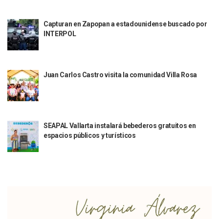
Aparecen Vivos Los Tres Estudiantes Desaparecidos De Gu
Tras Caer Ante Inglaterra, México Recibe Multa Económica
Capturan en Zapopan a estadounidense buscado por
Dictan Prisión Preventiva A Exdirector De Pemex Por Presun
INTERPOL
Juan Carlos Castro Visitó La Colonia Cristóbal Colón
Puente Amado Nervo Avanza En Un 80%, ¿se Abrirá Este Ju
C5 Jalisco Recupera Vehículo Robado De Puerto Vallarta En
Lamenta Demolición De Finca Tradicional El Colegio De Arq
Juan Carlos Castro visita la comunidad Villa Rosa
Genera Críticas La Compra De 35 Nuevas Patrullas Para Pue
Alejandro, Julión Y Alfredito Darán Magna Serenata En La 
Bloquean Acceso A Lancheros Y Pescadores En El Estero;
Recuerdan Contingencia Del Marigalante Con Reconocimi
Vallarta Destaca En Competitividad Urbana Por Turismo, F
SEAPAL Vallarta instalará bebederos gratuitos en
Peritajes Buscan Esclarecer Muerte De Regidora De Cabo 
espacios públicos y turísticos
IDEFT Y Hotel De Puerto Vallarta Acuerdan Programa Para C
PAN Vallarta Distribuye 40 Paquetes De Artículos De Prim
No Ha Pasado La Basura En 6 Días En La Colonia Villas Uni
Convocan A Exposición Fotográfica Sobre El “domingo Negr
Temporal De Lluvias Mantienen En Alerta A Vallarta; Llam
Ra Aguilar Recorre Rancho Nácar, Ojos De Agua Y Lomas De
Caen Más De 100 Personas Durante Operativo “Salvando V
Impulsa Juan Carlos Castro Almaguer Jornada Médica Grat