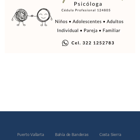
Indigentes Se Apoderan De Las Bancas Del Hospital Regiona
Vallarta: Aseguran Casi 200 Motocicletas En Operativos V
INFONAVIT Ampliará Horario De Atención En Bahía De Ba
Urrutia Comunica Se Encuentra En Pausa Por Crecimiento
Héctor Santana Anuncia Inspecciones Nocturnas A Motocic
Nayarit, Jalisco Y Otros 6 Estados Suspenden Clases Este 
Puerto Vallarta Suspende La Recolección De La Basura Est
Reporte Preliminar De Afectaciones, Según El Gobierno Mun
Canaco Servytur Puerto Vallarta Pide Evitar La Rapiña En N
Localizan 19 Vehículos Calcinados En Bahía De Banderas 
Reportan Al Menos 60 Negocios Incendiados En Puerto Vall
Coparmex Pide Reforzar Seguridad Tras Jornada De Violenci
Sin Daños A La Infraestructura Del Aeropuerto De Vallarta,
Estados Unidos Pide A Sus Ciudadanos Resguardarse Si Est
Gobierno De México Confirma Muerte De “El Mencho” Tras 
Evacúan Aeropuerto De Puerto Vallarta Y Air Canada Cance
Gobierno De Vallarta Pide No Salir De Casa Y No Abrir Neg
Reportan Captura Y Muerte De “El Mencho” En Medio De Op
Enfrentamientos Y Narcobloqueos Son Por Operativo En Ta
Puerto Vallarta
Bahía de Banderas
Costa Sierra
Narcobloqueos Causan Pánico Y Tensión En Puerto Vallart