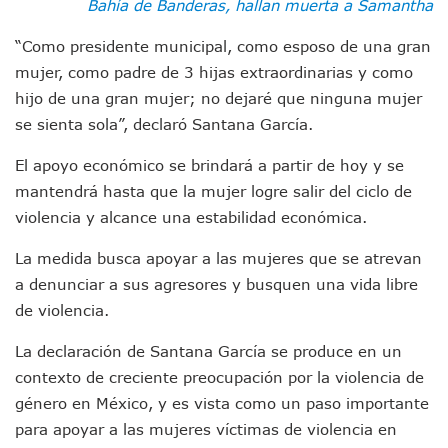
Bahía de Banderas, hallan muerta a Samantha
Munguía Es El Sexto Mejor Alcalde De Jalisco, Según Statis
ATM Incorpora 20 Nuevos Camiones Al Corredor Bahía De 
“Como presidente municipal, como esposo de una gran
Colectivos Piden A Lemus Más Ministerios Públicos Para Pu
mujer, como padre de 3 hijas extraordinarias y como
Avenida Federación En Puerto Vallarta Registra 80% De A
hijo de una gran mujer; no dejaré que ninguna mujer
Caída De “El Mencho” Elevó Percepción De Inseguridad En 
Mercado Vallarta Incluye Reúne A Emprendedores Locales E
se sienta sola”, declaró Santana García.
Morenistas Imparten Taller En Puerto Vallarta
El apoyo económico se brindará a partir de hoy y se
CEDHJ Señala Violaciones A Derechos De Víctima De Abuso
Ayutla Bajo Investigación Tras Reporte De Posible Cremato
mantendrá hasta que la mujer logre salir del ciclo de
Maleza Crece En Camellones De La Principal Avenida Turíst
violencia y alcance una estabilidad económica.
Lluvias E Inundaciones No Detienen El Transporte Público E
Bruno Blancas Reúne A Especialistas Para Analizar La Cons
La medida busca apoyar a las mujeres que se atrevan
Entregan Aparato Auditivo A Don Juan Ramírez En Puerto Va
a denunciar a sus agresores y busquen una vida libre
Juan Carlos Castro Realiza Asamblea Informativa En La Colo
de violencia.
Huracán En Formación Podría Generar Oleaje Elevado En L
Viajar A Puerto Vallarta Este Verano Puede Costar Hasta 2
La declaración de Santana García se produce en un
Buscan Reducir Riesgos Por Cocodrilos En Playas De Puerto
contexto de creciente preocupación por la violencia de
Plantean “Ley Don Juanito” Al Diputado Federal Bruno Blan
género en México, y es vista como un paso importante
Vecinos De La Playita Reciben A Juan Carlos Castro
para apoyar a las mujeres víctimas de violencia en
Asesinan En Oaxaca Al Periodista Francisco Alejandro Leyv