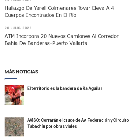
Donald Trump Asistirá A La Final Del Mundial 2026 Entre E
Hallazgo De Yareli Colmenares Tovar Eleva A 4
Retiran 10 Toneladas De Macroalga En Playa De Guayabito
Cuerpos Encontrados En El Río
Arranca Copa México De Clavados Zapopan 2026 En El Cen
Munguía Analiza Pedir 100 MDP De Adelanto De Participac
28 JULIO, 2026
Bomberas De Vallarta Asistirán A Simposio Internacional 
ATM Incorpora 20 Nuevos Camiones Al Corredor
Región Sanitaria VIII Activa Programa Para Menores Con Di
Bahía De Banderas–Puerto Vallarta
Asesinan A Regidora De Tecate Por Morena Y A Su Esposo
Recuperan Seis Vehículos Con Reporte De Robo Durante O
SEP Asigna Escuelas Para El Ciclo 2026-2027 En Jalisco; 
Tráfico Aéreo Cae En Puerto Vallarta Durante El 2026; Gua
MÁS NOTICIAS
SAT Lleva Su Oficina Móvil A Talpa De Allende Para Realizar
Mediante Asambleas Informativas Juan Carlos Castro Fort
IMSS Rehabilitará Infraestructura De La UMF No. 170 En Pue
El territorio es la bandera de Ra Aguilar
Puerto Vallarta Se Suma A Simulacro Estatal Por Bloqueos 
Retiran Cacharros De 30 Puntos En Colonias De Puerto Vall
Movimiento Ciudadano Capacita A Su Estructura Territorial
Hospital Civil De La Costa Inicia Su Construcción En Puerto 
Fechas Y Sedes De Las Jornadas De Adopción De Perros En 
AVISO: Cerrarán el cruce de Av. Federación y Circuito
Accidente Fatal En La Autopista Guadalajara–Tepic Deja En
Tabachín por obras viales
Ra Aguilar Fortalece La Transformación Desde Las Asambl