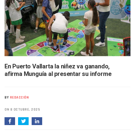
Buscan A Wilber Armando Colmenares Márquez, Desaparec
Melissa Madero Exige Aclarar Sustento Legal De Las Desca
Washington Enfrenta Una Emergencia Ambiental Por Incen
Avanza Plan Para Construir Estadio De Tritones Vallarta; S
Nuevas Concesiones De Taxis En Puerto Vallarta, ¿para Qu
Mueren Cuatro Personas Tras Explosión De Una Pipa En T
Bruno Blancas Lleva El Mensaje De La Cuarta Transformaci
Liberan 180 Crías De Iguana Verde En El Estero El Salado P
Puerto Vallarta Participa En Los PriceAgencies Awards 20
Ofrecerán Asesoría Jurídica Gratuita En Puerto Vallarta 
En Puerto Vallarta la niñez va ganando,
Juan Solís E Iris Torres Buscan Integrar La Planilla Del PAN 
afirma Munguía al presentar su informe
Realizan Operativo Preventivo En Seis Colonias Del Centro 
Arquitecto Luis Munguía Reconoce La Labor Del Personal De
Semana Lluviosa Para Puerto Vallarta Con Tormentas Y Am
Voces Del Orgullo Distingue A Referentes De La Comunida
BY
REDACCIÓN
Partido Verde Conforma Su 12.º “Ejército Del Verde” En L
Buques Mexicanos Parten A Venezuela Con 718 Toneladas
ON 8 OCTUBRE, 2025
Nuevo Transporte Eléctrico En Puerto Vallarta: Rutas, Hora
En Vallarta, Todos Los Camiones Deben De Tener Aire Aco
Centro De Autismo Es Un Parteaguas Para Vallarta Y Jalisc
Lluvias Y Oleaje Elevado Marcarán El Fin De Semana En Pue