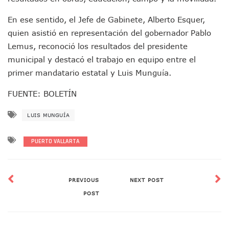
Donald Trump Asistirá A La Final Del Mundial 2026 Entre E
En ese sentido, el Jefe de Gabinete, Alberto Esquer,
Retiran 10 Toneladas De Macroalga En Playa De Guayabito
Arranca Copa México De Clavados Zapopan 2026 En El Cen
quien asistió en representación del gobernador Pablo
Munguía Analiza Pedir 100 MDP De Adelanto De Participac
Lemus, reconoció los resultados del presidente
Bomberas De Vallarta Asistirán A Simposio Internacional 
municipal y destacó el trabajo en equipo entre el
Región Sanitaria VIII Activa Programa Para Menores Con Di
primer mandatario estatal y Luis Munguía.
Asesinan A Regidora De Tecate Por Morena Y A Su Esposo
Recuperan Seis Vehículos Con Reporte De Robo Durante O
FUENTE: BOLETÍN
SEP Asigna Escuelas Para El Ciclo 2026-2027 En Jalisco; 
Tráfico Aéreo Cae En Puerto Vallarta Durante El 2026; Gua
LUIS MUNGUÍA
SAT Lleva Su Oficina Móvil A Talpa De Allende Para Realizar
Mediante Asambleas Informativas Juan Carlos Castro Fort
PUERTO VALLARTA
IMSS Rehabilitará Infraestructura De La UMF No. 170 En Pue
Puerto Vallarta Se Suma A Simulacro Estatal Por Bloqueos 
Retiran Cacharros De 30 Puntos En Colonias De Puerto Vall
Movimiento Ciudadano Capacita A Su Estructura Territorial
PREVIOUS
NEXT POST
Hospital Civil De La Costa Inicia Su Construcción En Puerto 
POST
Fechas Y Sedes De Las Jornadas De Adopción De Perros En 
Accidente Fatal En La Autopista Guadalajara–Tepic Deja En
Ra Aguilar Fortalece La Transformación Desde Las Asambl