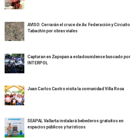
Indigentes Se Apoderan De Las Bancas Del Hospital Regiona
Vallarta: Aseguran Casi 200 Motocicletas En Operativos V
INFONAVIT Ampliará Horario De Atención En Bahía De Ba
AVISO: Cerrarán el cruce de Av. Federación y Circuito
Urrutia Comunica Se Encuentra En Pausa Por Crecimiento
Tabachín por obras viales
Héctor Santana Anuncia Inspecciones Nocturnas A Motocic
Nayarit, Jalisco Y Otros 6 Estados Suspenden Clases Este 
Puerto Vallarta Suspende La Recolección De La Basura Est
Reporte Preliminar De Afectaciones, Según El Gobierno Mun
Capturan en Zapopan a estadounidense buscado por
Canaco Servytur Puerto Vallarta Pide Evitar La Rapiña En N
INTERPOL
Localizan 19 Vehículos Calcinados En Bahía De Banderas 
Reportan Al Menos 60 Negocios Incendiados En Puerto Vall
Coparmex Pide Reforzar Seguridad Tras Jornada De Violenci
Sin Daños A La Infraestructura Del Aeropuerto De Vallarta,
Juan Carlos Castro visita la comunidad Villa Rosa
Estados Unidos Pide A Sus Ciudadanos Resguardarse Si Est
Gobierno De México Confirma Muerte De “El Mencho” Tras 
Evacúan Aeropuerto De Puerto Vallarta Y Air Canada Cance
Gobierno De Vallarta Pide No Salir De Casa Y No Abrir Neg
SEAPAL Vallarta instalará bebederos gratuitos en
Reportan Captura Y Muerte De “El Mencho” En Medio De Op
espacios públicos y turísticos
Enfrentamientos Y Narcobloqueos Son Por Operativo En Ta
Narcobloqueos Causan Pánico Y Tensión En Puerto Vallart