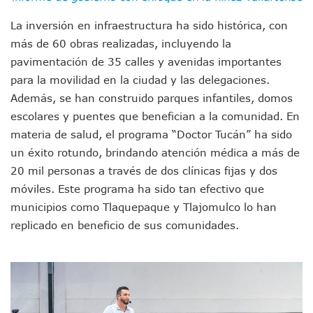
Munguía Es El Sexto Mejor Alcalde De Jalisco, Según Statis
ATM Incorpora 20 Nuevos Camiones Al Corredor Bahía De 
La inversión en infraestructura ha sido histórica, con
Colectivos Piden A Lemus Más Ministerios Públicos Para Pu
más de 60 obras realizadas, incluyendo la
Avenida Federación En Puerto Vallarta Registra 80% De A
pavimentación de 35 calles y avenidas importantes
Caída De “El Mencho” Elevó Percepción De Inseguridad En 
para la movilidad en la ciudad y las delegaciones.
Mercado Vallarta Incluye Reúne A Emprendedores Locales E
Además, se han construido parques infantiles, domos
Morenistas Imparten Taller En Puerto Vallarta
CEDHJ Señala Violaciones A Derechos De Víctima De Abuso
escolares y puentes que benefician a la comunidad. En
Ayutla Bajo Investigación Tras Reporte De Posible Cremato
materia de salud, el programa “Doctor Tucán” ha sido
Maleza Crece En Camellones De La Principal Avenida Turíst
un éxito rotundo, brindando atención médica a más de
Lluvias E Inundaciones No Detienen El Transporte Público E
20 mil personas a través de dos clínicas fijas y dos
Bruno Blancas Reúne A Especialistas Para Analizar La Cons
móviles. Este programa ha sido tan efectivo que
Entregan Aparato Auditivo A Don Juan Ramírez En Puerto Va
municipios como Tlaquepaque y Tlajomulco lo han
Juan Carlos Castro Realiza Asamblea Informativa En La Colo
Huracán En Formación Podría Generar Oleaje Elevado En L
replicado en beneficio de sus comunidades.
Viajar A Puerto Vallarta Este Verano Puede Costar Hasta 2
Buscan Reducir Riesgos Por Cocodrilos En Playas De Puerto
Plantean “Ley Don Juanito” Al Diputado Federal Bruno Blan
Vecinos De La Playita Reciben A Juan Carlos Castro
Asesinan En Oaxaca Al Periodista Francisco Alejandro Leyv