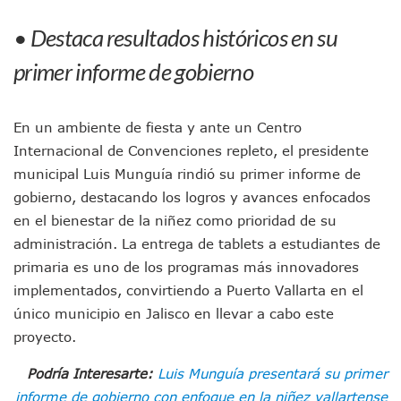
Jóvenes En Movimiento Jalisco Renueva Su Dirigencia Ru
• Destaca resultados históricos en su
En PV Encabezan Preferencias Morena Y Juan Carlos Cast
Pancho López; En La Mira Del Comité Nacional Del PAN
primer informe de gobierno
Cae El “R1”, Presunto Autor Intelectual Del Homicidio De 
Muere Manolo Solo, Actor De “El Laberinto Del Fauno”, A L
Citan A Siete Integrantes De La Semar Por Investigación Por
En un ambiente de fiesta y ante un Centro
IMSS Invierte 12.6 MDP En Remodelar Urgencias Del Hospita
Internacional de Convenciones repleto, el presidente
En Abril 2027 Terminarán El Centro Regional De Autismo En
municipal Luis Munguía rindió su primer informe de
Puerto Vallarta Fortalece Su Promoción En California Con 
Accidente En Un RZR, Principal Hipótesis Por La Muerte D
gobierno, destacando los logros y avances enfocados
Este Viernes, Lemus Inaugurará El Sistema De Electromovil
en el bienestar de la niñez como prioridad de su
Nidos De Lluvia Busca Beneficiar A 100 Familias De Puerto 
administración. La entrega de tablets a estudiantes de
Morena Cierra Filas Por La Defensa Del Agua De Calidad En
primaria es uno de los programas más innovadores
Hallazgo De Yareli Colmenares Tovar Eleva A 4 Cuerpos En
implementados, convirtiendo a Puerto Vallarta en el
Regresa A Puerto Vallarta La Premiación Nacional De La L
Ra Aguilar Acompaña A Cientos De Familias En Las Pasead
único municipio en Jalisco en llevar a cabo este
Oleaje Y Riesgo Por Cocodrilos Mantienen Restricciones En
proyecto.
“Kato” Supera El Abandono Y Comienza Una Nueva Vida Co
México Necesitaba 600 Mil Empleos; Solo Generó 262 Mil
Podría Interesarte:
Luis Munguía presentará su primer
Poderoso Terremoto Destruye Edificios Y Puentes En Jap
informe de gobierno con enfoque en la niñez vallartense