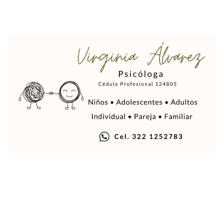
Justicia Penal-Oral Sigue Rezagada A 10 Años De La Entrada
Polvo, Ruido, Máquinas… Así Las Obras Inconclusas En El 
Decomisan 4 Toneladas De Droga En Aguas De Manzanillo,
Incendio En Taller De Vehículos Pesados En San Juan De Lo
Congreso Médico En Puerto Vallarta Dejará Beneficios Soc
Estados Unidos Detecta Red Ilícita De Tiempos Compartid
Mueren 8 Personas De Bahía De Banderas En Operativo Na
Personas Therian Convocan A Mega Convivio En Guadalaja
Unirse Vallarta: Horario De Atención De Oficina De Búsq
Localizan Y Liberan A Cuatro Personas Que Permanecían I
Ola De Calor Alcanzará Su Máximo Este Jueves En Jalisco,
Macro Desfogue De Tuberías Dejará Sin Agua A 150 Colonia
Sigue El Programa De Bacheo En Puerto Vallarta
Localizan A Menor Extraviada En La Nueva Central De Aut
Alumnos De “La Pesquera” Se Intoxican Tras Consumir Clo
Bruno Blancas Destaca Avances Legislativos Aprobados En
¡Qué Horror! Buscan Posible Fosa Clandestina En El Patio D
Melissa Madero Denuncia Despido De Su Personal Por Pres
Puerto Vallarta Presente En El Anuncio Del Plan Integral D
Miércoles De Ceniza: ¿Qué Significa La Cruz Que Se Pone E