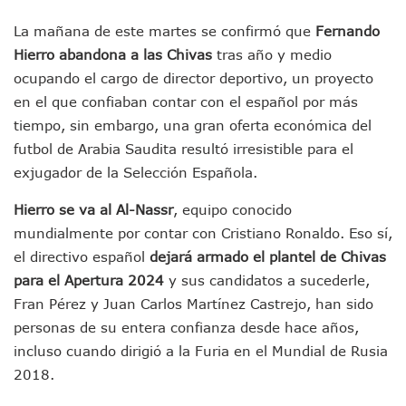
Detienen A Cuatro Hombres Armados En Bucerías; Asegur
Yussara Canales Pide Transparencia Sobre Nuevo Vertedero
La mañana de este martes se confirmó que
Fernando
Adultos Mayores De Ixtapa Tendrán Una “Casa De Día” Re
Hierro abandona a las Chivas
tras año y medio
Mujeres Recorren Calles De Ixtapa Para Identificar Proble
ocupando el cargo de director deportivo, un proyecto
Bruno Blancas Convoca A Mesa De Análisis Para La Conserv
en el que confiaban contar con el español por más
CUCosta E IMSS Nayarit Avanzan En Acuerdos Para Ampliar
Videos De Presunto Convoy Armado Desatan Operativo En 
tiempo, sin embargo, una gran oferta económica del
Playa Las Cocinas: Retiran Concesión Y Anuncian Plan De 
futbol de Arabia Saudita resultó irresistible para el
Dr. Álvarez Zayas Dirige Plan De Salud Animal Y Prevenció
exjugador de la Selección Española.
Por Desaparición Forzada, Expolicías De Nayarit Enfrentar
“El Mayo” Zambada Es Condenado A Morir En Prisión En E
Hierro se va al Al-Nassr
, equipo conocido
Orgullo Vallartense: Zhoemí Luévanos Competirá En El P
mundialmente por contar con Cristiano Ronaldo. Eso sí,
Brigada Forense Brindará Atención A Familias De Persona
el directivo español
dejará armado el plantel de Chivas
Vecinos De Vallarta 500 Exponen Queja De Vialidades A Ju
para el Apertura 2024
y sus candidatos a sucederle,
Pelea De Extranjera Durante Función De “La Odisea” En Puer
Joven Esgrimista De Puerto Vallarta Asegura Lugar En El 
Fran Pérez y Juan Carlos Martínez Castrejo, han sido
Llegan Camiones “oruga” A Puerto Vallarta Con Capacidad
personas de su entera confianza desde hace años,
Coordinan Operativo Para Las Tradicionales Paseadas 202
incluso cuando dirigió a la Furia en el Mundial de Rusia
Monzón Mexicano Causará Lluvias Muy Fuertes En Jalisco 
2018.
Acusado De Homicidio En El Tuito Permanecerá Un Año En 
Descartan Riesgo De Tsunami Para Puerto Vallarta Tras Sis