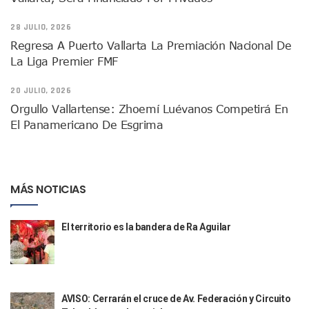
Aparecen Vivos Los Tres Estudiantes Desaparecidos De Gu
Tras Caer Ante Inglaterra, México Recibe Multa Económica
28 JULIO, 2026
Dictan Prisión Preventiva A Exdirector De Pemex Por Presun
Regresa A Puerto Vallarta La Premiación Nacional De
Juan Carlos Castro Visitó La Colonia Cristóbal Colón
La Liga Premier FMF
Puente Amado Nervo Avanza En Un 80%, ¿se Abrirá Este Ju
C5 Jalisco Recupera Vehículo Robado De Puerto Vallarta En
20 JULIO, 2026
Lamenta Demolición De Finca Tradicional El Colegio De Arq
Orgullo Vallartense: Zhoemí Luévanos Competirá En
Genera Críticas La Compra De 35 Nuevas Patrullas Para Pue
El Panamericano De Esgrima
Alejandro, Julión Y Alfredito Darán Magna Serenata En La 
Bloquean Acceso A Lancheros Y Pescadores En El Estero;
Recuerdan Contingencia Del Marigalante Con Reconocimi
Vallarta Destaca En Competitividad Urbana Por Turismo, F
MÁS NOTICIAS
Peritajes Buscan Esclarecer Muerte De Regidora De Cabo 
IDEFT Y Hotel De Puerto Vallarta Acuerdan Programa Para C
PAN Vallarta Distribuye 40 Paquetes De Artículos De Prim
El territorio es la bandera de Ra Aguilar
No Ha Pasado La Basura En 6 Días En La Colonia Villas Uni
Convocan A Exposición Fotográfica Sobre El “domingo Negr
Temporal De Lluvias Mantienen En Alerta A Vallarta; Llam
Ra Aguilar Recorre Rancho Nácar, Ojos De Agua Y Lomas De
Caen Más De 100 Personas Durante Operativo “Salvando V
AVISO: Cerrarán el cruce de Av. Federación y Circuito
Impulsa Juan Carlos Castro Almaguer Jornada Médica Grat