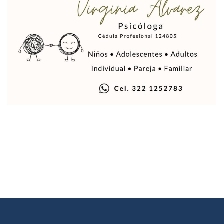
Justicia Penal-Oral Sigue Rezagada A 10 Años De La Entrada
Polvo, Ruido, Máquinas… Así Las Obras Inconclusas En El 
Decomisan 4 Toneladas De Droga En Aguas De Manzanillo,
Incendio En Taller De Vehículos Pesados En San Juan De Lo
Congreso Médico En Puerto Vallarta Dejará Beneficios Soc
Estados Unidos Detecta Red Ilícita De Tiempos Compartid
Mueren 8 Personas De Bahía De Banderas En Operativo Na
Personas Therian Convocan A Mega Convivio En Guadalaja
Unirse Vallarta: Horario De Atención De Oficina De Búsq
Localizan Y Liberan A Cuatro Personas Que Permanecían I
Ola De Calor Alcanzará Su Máximo Este Jueves En Jalisco,
Macro Desfogue De Tuberías Dejará Sin Agua A 150 Colonia
Sigue El Programa De Bacheo En Puerto Vallarta
Localizan A Menor Extraviada En La Nueva Central De Aut
Alumnos De “La Pesquera” Se Intoxican Tras Consumir Clo
Bruno Blancas Destaca Avances Legislativos Aprobados En
¡Qué Horror! Buscan Posible Fosa Clandestina En El Patio D
Melissa Madero Denuncia Despido De Su Personal Por Pres
Puerto Vallarta Presente En El Anuncio Del Plan Integral D
Miércoles De Ceniza: ¿Qué Significa La Cruz Que Se Pone E