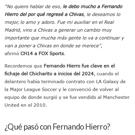
Munguía Es El Sexto Mejor Alcalde De Jalisco, Según Statis
“No quiero hablar de eso,
le debo mucho a Fernando
ATM Incorpora 20 Nuevos Camiones Al Corredor Bahía De 
Hierro del por qué regresé a Chivas
, le deseamos lo
Colectivos Piden A Lemus Más Ministerios Públicos Para Pu
mejor, lo amo y adoro. Fue mi auxiliar en el Real
Avenida Federación En Puerto Vallarta Registra 80% De A
Madrid, vino a Chivas a generar un cambio muy
Caída De “El Mencho” Elevó Percepción De Inseguridad En 
Mercado Vallarta Incluye Reúne A Emprendedores Locales E
importante que mucha más gente lo va a continuar y
Morenistas Imparten Taller En Puerto Vallarta
van a poner a Chivas en donde se merece”
,
CEDHJ Señala Violaciones A Derechos De Víctima De Abuso
afirmó
CH14 a FOX Sports
.
Ayutla Bajo Investigación Tras Reporte De Posible Cremato
Maleza Crece En Camellones De La Principal Avenida Turíst
Recordemos que
Fernando Hierro fue clave en el
Lluvias E Inundaciones No Detienen El Transporte Público E
fichaje del Chicharito a inicios del 2024
, cuando el
Bruno Blancas Reúne A Especialistas Para Analizar La Cons
delantero había terminado contrato con LA Galaxy de
Entregan Aparato Auditivo A Don Juan Ramírez En Puerto Va
la Major League Soccer y le convenció de volver al
Juan Carlos Castro Realiza Asamblea Informativa En La Colo
Huracán En Formación Podría Generar Oleaje Elevado En L
equipo de donde surgió y se fue vendido al Manchester
Viajar A Puerto Vallarta Este Verano Puede Costar Hasta 2
United en el 2010.
Buscan Reducir Riesgos Por Cocodrilos En Playas De Puerto
Plantean “Ley Don Juanito” Al Diputado Federal Bruno Blan
Vecinos De La Playita Reciben A Juan Carlos Castro
¿Qué pasó con Fernando Hierro?
Asesinan En Oaxaca Al Periodista Francisco Alejandro Leyv