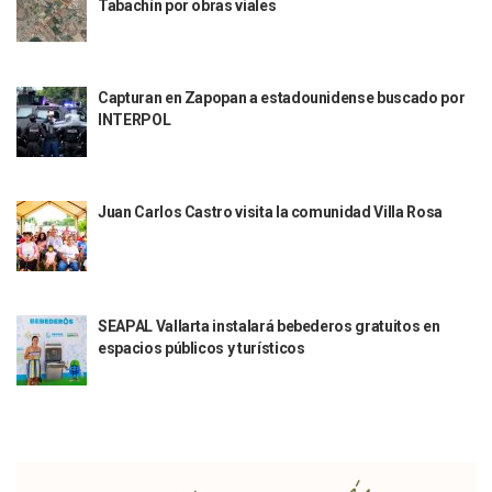
Tabachín por obras viales
Indigentes Se Apoderan De Las Bancas Del Hospital Regiona
Vallarta: Aseguran Casi 200 Motocicletas En Operativos V
INFONAVIT Ampliará Horario De Atención En Bahía De Ba
Urrutia Comunica Se Encuentra En Pausa Por Crecimiento
Capturan en Zapopan a estadounidense buscado por
INTERPOL
Héctor Santana Anuncia Inspecciones Nocturnas A Motocic
Nayarit, Jalisco Y Otros 6 Estados Suspenden Clases Este 
Puerto Vallarta Suspende La Recolección De La Basura Est
Reporte Preliminar De Afectaciones, Según El Gobierno Mun
Juan Carlos Castro visita la comunidad Villa Rosa
Canaco Servytur Puerto Vallarta Pide Evitar La Rapiña En N
Localizan 19 Vehículos Calcinados En Bahía De Banderas 
Reportan Al Menos 60 Negocios Incendiados En Puerto Vall
Coparmex Pide Reforzar Seguridad Tras Jornada De Violenci
Sin Daños A La Infraestructura Del Aeropuerto De Vallarta,
SEAPAL Vallarta instalará bebederos gratuitos en
Estados Unidos Pide A Sus Ciudadanos Resguardarse Si Est
espacios públicos y turísticos
Gobierno De México Confirma Muerte De “El Mencho” Tras 
Evacúan Aeropuerto De Puerto Vallarta Y Air Canada Cance
Gobierno De Vallarta Pide No Salir De Casa Y No Abrir Neg
Reportan Captura Y Muerte De “El Mencho” En Medio De Op
Enfrentamientos Y Narcobloqueos Son Por Operativo En Ta
Narcobloqueos Causan Pánico Y Tensión En Puerto Vallart