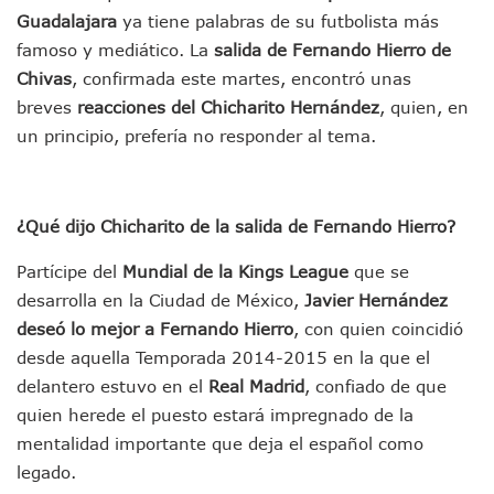
Guadalajara
ya tiene palabras de su futbolista más
Jóvenes En Movimiento Jalisco Renueva Su Dirigencia Ru
En PV Encabezan Preferencias Morena Y Juan Carlos Cast
famoso y mediático. La
salida de Fernando Hierro de
Pancho López; En La Mira Del Comité Nacional Del PAN
Chivas
, confirmada este martes, encontró unas
Cae El “R1”, Presunto Autor Intelectual Del Homicidio De 
breves
reacciones del Chicharito Hernández
, quien, en
Muere Manolo Solo, Actor De “El Laberinto Del Fauno”, A L
un principio, prefería no responder al tema.
Citan A Siete Integrantes De La Semar Por Investigación Por
IMSS Invierte 12.6 MDP En Remodelar Urgencias Del Hospita
En Abril 2027 Terminarán El Centro Regional De Autismo En
Puerto Vallarta Fortalece Su Promoción En California Con 
¿Qué dijo Chicharito de la salida de Fernando Hierro?
Accidente En Un RZR, Principal Hipótesis Por La Muerte D
Este Viernes, Lemus Inaugurará El Sistema De Electromovil
Partícipe del
Mundial de la Kings League
que se
Nidos De Lluvia Busca Beneficiar A 100 Familias De Puerto 
desarrolla en la Ciudad de México,
Javier Hernández
Morena Cierra Filas Por La Defensa Del Agua De Calidad En
deseó lo mejor a Fernando Hierro
, con quien coincidió
Hallazgo De Yareli Colmenares Tovar Eleva A 4 Cuerpos En
desde aquella Temporada 2014-2015 en la que el
Regresa A Puerto Vallarta La Premiación Nacional De La L
Ra Aguilar Acompaña A Cientos De Familias En Las Pasead
delantero estuvo en el
Real Madrid
, confiado de que
Oleaje Y Riesgo Por Cocodrilos Mantienen Restricciones En
quien herede el puesto estará impregnado de la
“Kato” Supera El Abandono Y Comienza Una Nueva Vida Co
mentalidad importante que deja el español como
México Necesitaba 600 Mil Empleos; Solo Generó 262 Mil
legado.
Poderoso Terremoto Destruye Edificios Y Puentes En Jap