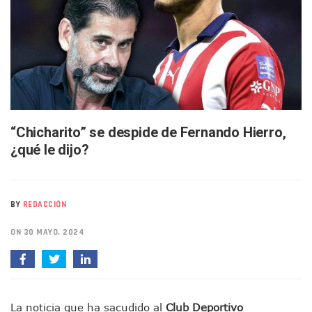
Buscan A Wilber Armando Colmenares Márquez, Desaparec
Melissa Madero Exige Aclarar Sustento Legal De Las Desca
Washington Enfrenta Una Emergencia Ambiental Por Incen
Avanza Plan Para Construir Estadio De Tritones Vallarta; S
Nuevas Concesiones De Taxis En Puerto Vallarta, ¿para Qu
Mueren Cuatro Personas Tras Explosión De Una Pipa En T
Bruno Blancas Lleva El Mensaje De La Cuarta Transformaci
Liberan 180 Crías De Iguana Verde En El Estero El Salado P
Puerto Vallarta Participa En Los PriceAgencies Awards 20
“Chicharito” se despide de Fernando Hierro,
Ofrecerán Asesoría Jurídica Gratuita En Puerto Vallarta 
¿qué le dijo?
Juan Solís E Iris Torres Buscan Integrar La Planilla Del PAN 
Realizan Operativo Preventivo En Seis Colonias Del Centro 
Arquitecto Luis Munguía Reconoce La Labor Del Personal De
Semana Lluviosa Para Puerto Vallarta Con Tormentas Y Am
BY
REDACCIÓN
Voces Del Orgullo Distingue A Referentes De La Comunida
ON 30 MAYO, 2024
Partido Verde Conforma Su 12.º “Ejército Del Verde” En L
Buques Mexicanos Parten A Venezuela Con 718 Toneladas
Nuevo Transporte Eléctrico En Puerto Vallarta: Rutas, Hora
En Vallarta, Todos Los Camiones Deben De Tener Aire Aco
Centro De Autismo Es Un Parteaguas Para Vallarta Y Jalisc
La noticia que ha sacudido al
Club Deportivo
Lluvias Y Oleaje Elevado Marcarán El Fin De Semana En Pue