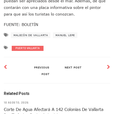
puedan ser apreciados desde el mar. Además, de que
Coordinan Operativo Para Las Tradicionales Paseadas 202
contarán con una placa informativa sobre el pintor
Monzón Mexicano Causará Lluvias Muy Fuertes En Jalisco 
para que así los turistas lo conozcan.
Acusado De Homicidio En El Tuito Permanecerá Un Año En 
Descartan Riesgo De Tsunami Para Puerto Vallarta Tras Sis
FUENTE: BOLETÍN
Donald Trump Asistirá A La Final Del Mundial 2026 Entre E
Retiran 10 Toneladas De Macroalga En Playa De Guayabito
MALECÓN DE VALLARTA
MANUEL LEPE
Arranca Copa México De Clavados Zapopan 2026 En El Cen
Munguía Analiza Pedir 100 MDP De Adelanto De Participac
PUERTO VALLARTA
Bomberas De Vallarta Asistirán A Simposio Internacional 
Región Sanitaria VIII Activa Programa Para Menores Con Di
Asesinan A Regidora De Tecate Por Morena Y A Su Esposo
Recuperan Seis Vehículos Con Reporte De Robo Durante O
PREVIOUS
NEXT POST
SEP Asigna Escuelas Para El Ciclo 2026-2027 En Jalisco; 
POST
Tráfico Aéreo Cae En Puerto Vallarta Durante El 2026; Gua
SAT Lleva Su Oficina Móvil A Talpa De Allende Para Realizar
Mediante Asambleas Informativas Juan Carlos Castro Fort
Related Posts
IMSS Rehabilitará Infraestructura De La UMF No. 170 En Pue
Puerto Vallarta Se Suma A Simulacro Estatal Por Bloqueos 
10 AGOSTO, 2026
Retiran Cacharros De 30 Puntos En Colonias De Puerto Vall
Corte De Agua Afectará A 142 Colonias De Vallarta
Movimiento Ciudadano Capacita A Su Estructura Territorial