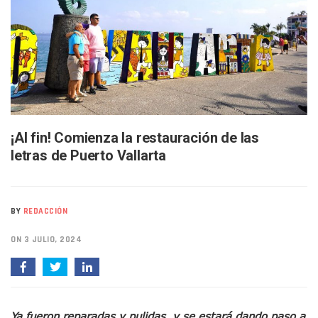
Infecciones Respiratorias Encabezan Las Principales Caus
SIOP Moderniza La Casa De La Cultura En Mascota Con Nue
Van Por La Reorganización De Los Archivos Municipales En 
Estados Unidos Endurece Su Combate Al CJNG Con Nuevos 
Buscan A Wilber Armando Colmenares Márquez, Desaparec
Melissa Madero Exige Aclarar Sustento Legal De Las Desca
Washington Enfrenta Una Emergencia Ambiental Por Incen
Avanza Plan Para Construir Estadio De Tritones Vallarta; S
Nuevas Concesiones De Taxis En Puerto Vallarta, ¿para Qu
¡Al fin! Comienza la restauración de las
Mueren Cuatro Personas Tras Explosión De Una Pipa En T
letras de Puerto Vallarta
Bruno Blancas Lleva El Mensaje De La Cuarta Transformaci
Liberan 180 Crías De Iguana Verde En El Estero El Salado P
Puerto Vallarta Participa En Los PriceAgencies Awards 20
Ofrecerán Asesoría Jurídica Gratuita En Puerto Vallarta 
BY
REDACCIÓN
Juan Solís E Iris Torres Buscan Integrar La Planilla Del PAN 
Realizan Operativo Preventivo En Seis Colonias Del Centro 
ON 3 JULIO, 2024
Arquitecto Luis Munguía Reconoce La Labor Del Personal De
Semana Lluviosa Para Puerto Vallarta Con Tormentas Y Am
Voces Del Orgullo Distingue A Referentes De La Comunida
Partido Verde Conforma Su 12.º “Ejército Del Verde” En L
Ya fueron reparadas y pulidas, y se estará dando paso a
Buques Mexicanos Parten A Venezuela Con 718 Toneladas