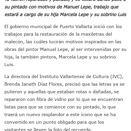
Nuevo Transporte Eléctrico En Puerto Vallarta: Rutas, Hora
su pintado con motivos de Manuel Lepe, trabajo que
En Vallarta, Todos Los Camiones Deben De Tener Aire Aco
estará a cargo de su hija Marcela Lepe y su sobrino Luis
Centro De Autismo Es Un Parteaguas Para Vallarta Y Jalisc
Lluvias Y Oleaje Elevado Marcarán El Fin De Semana En Pue
El gobierno municipal de Puerto Vallarta inició con los
Jóvenes En Movimiento Jalisco Renueva Su Dirigencia Ru
trabajos para la restauración de la maxiletras del
En PV Encabezan Preferencias Morena Y Juan Carlos Cast
malecón, las cuáles lucirán motivos inspirados en las
Pancho López; En La Mira Del Comité Nacional Del PAN
obras del pintor Manuel Lepe, al ser intervenidas por su
Cae El “R1”, Presunto Autor Intelectual Del Homicidio De 
hija, la también pintora, Marcela Lepe y su sobrino
Muere Manolo Solo, Actor De “El Laberinto Del Fauno”, A L
Citan A Siete Integrantes De La Semar Por Investigación Por
Luis.
IMSS Invierte 12.6 MDP En Remodelar Urgencias Del Hospita
La directora del Instituto Vallartense de Cultura (IVC),
En Abril 2027 Terminarán El Centro Regional De Autismo En
Puerto Vallarta Fortalece Su Promoción En California Con 
Brenda Janeth Díaz Flores, precisó que las letras ya se
Accidente En Un RZR, Principal Hipótesis Por La Muerte D
pulieron y aquellas que estaban rotas o dañadas, se
Este Viernes, Lemus Inaugurará El Sistema De Electromovil
repararon con fibra de vidrio por lo que se encuentran
Nidos De Lluvia Busca Beneficiar A 100 Familias De Puerto 
listas para que se comience con su pintado, lo que
Morena Cierra Filas Por La Defensa Del Agua De Calidad En
traerá un nuevo resplandor a este ícono que se ha
Hallazgo De Yareli Colmenares Tovar Eleva A 4 Cuerpos En
Regresa A Puerto Vallarta La Premiación Nacional De La L
convertido en un punto obligado para que los
Ra Aguilar Acompaña A Cientos De Familias En Las Pasead
visitantes se lleven la foto del recuerdo.