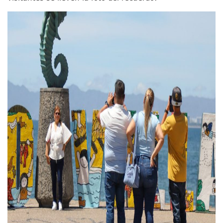
Oleaje Y Riesgo Por Cocodrilos Mantienen Restricciones En
“Kato” Supera El Abandono Y Comienza Una Nueva Vida Co
México Necesitaba 600 Mil Empleos; Solo Generó 262 Mil
Poderoso Terremoto Destruye Edificios Y Puentes En Jap
Munguía Es El Sexto Mejor Alcalde De Jalisco, Según Statis
ATM Incorpora 20 Nuevos Camiones Al Corredor Bahía De 
Colectivos Piden A Lemus Más Ministerios Públicos Para Pu
Avenida Federación En Puerto Vallarta Registra 80% De A
Caída De “El Mencho” Elevó Percepción De Inseguridad En 
Mercado Vallarta Incluye Reúne A Emprendedores Locales E
Morenistas Imparten Taller En Puerto Vallarta
CEDHJ Señala Violaciones A Derechos De Víctima De Abuso
Ayutla Bajo Investigación Tras Reporte De Posible Cremato
Maleza Crece En Camellones De La Principal Avenida Turíst
Lluvias E Inundaciones No Detienen El Transporte Público E
Bruno Blancas Reúne A Especialistas Para Analizar La Cons
Entregan Aparato Auditivo A Don Juan Ramírez En Puerto Va
Juan Carlos Castro Realiza Asamblea Informativa En La Colo
Huracán En Formación Podría Generar Oleaje Elevado En L
Viajar A Puerto Vallarta Este Verano Puede Costar Hasta 2