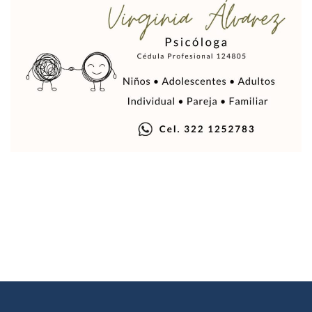
Gobierno De Vallarta Pide No Salir De Casa Y No Abrir Neg
Reportan Captura Y Muerte De “El Mencho” En Medio De Op
Enfrentamientos Y Narcobloqueos Son Por Operativo En Ta
Narcobloqueos Causan Pánico Y Tensión En Puerto Vallart
Justicia Penal-Oral Sigue Rezagada A 10 Años De La Entrada
Polvo, Ruido, Máquinas… Así Las Obras Inconclusas En El 
Decomisan 4 Toneladas De Droga En Aguas De Manzanillo,
Incendio En Taller De Vehículos Pesados En San Juan De Lo
Congreso Médico En Puerto Vallarta Dejará Beneficios Soc
Estados Unidos Detecta Red Ilícita De Tiempos Compartid
Mueren 8 Personas De Bahía De Banderas En Operativo Na
Personas Therian Convocan A Mega Convivio En Guadalaja
Unirse Vallarta: Horario De Atención De Oficina De Búsq
Localizan Y Liberan A Cuatro Personas Que Permanecían I
Ola De Calor Alcanzará Su Máximo Este Jueves En Jalisco,
Macro Desfogue De Tuberías Dejará Sin Agua A 150 Colonia
Sigue El Programa De Bacheo En Puerto Vallarta
Localizan A Menor Extraviada En La Nueva Central De Aut
Alumnos De “La Pesquera” Se Intoxican Tras Consumir Clo
Bruno Blancas Destaca Avances Legislativos Aprobados En