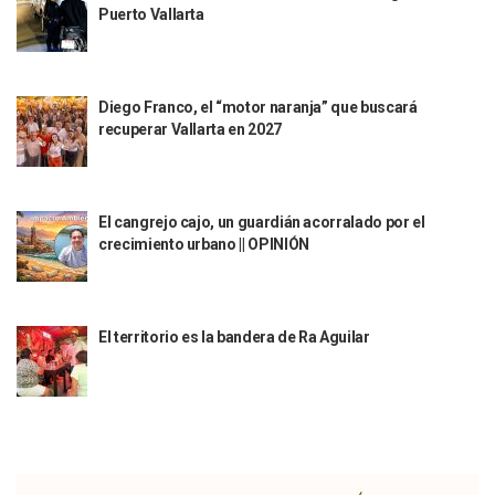
Puerto Vallarta
Temporal De Lluvias Mantienen En Alerta A Vallarta; Llam
Ra Aguilar Recorre Rancho Nácar, Ojos De Agua Y Lomas De
Caen Más De 100 Personas Durante Operativo “Salvando V
Impulsa Juan Carlos Castro Almaguer Jornada Médica Grat
Diego Franco, el “motor naranja” que buscará
Indigentes Se Apoderan De Las Bancas Del Hospital Regiona
recuperar Vallarta en 2027
Vallarta: Aseguran Casi 200 Motocicletas En Operativos V
INFONAVIT Ampliará Horario De Atención En Bahía De Ba
Urrutia Comunica Se Encuentra En Pausa Por Crecimiento
Héctor Santana Anuncia Inspecciones Nocturnas A Motocic
El cangrejo cajo, un guardián acorralado por el
Nayarit, Jalisco Y Otros 6 Estados Suspenden Clases Este 
crecimiento urbano || OPINIÓN
Puerto Vallarta Suspende La Recolección De La Basura Est
Reporte Preliminar De Afectaciones, Según El Gobierno Mun
Canaco Servytur Puerto Vallarta Pide Evitar La Rapiña En N
El territorio es la bandera de Ra Aguilar
Localizan 19 Vehículos Calcinados En Bahía De Banderas 
Reportan Al Menos 60 Negocios Incendiados En Puerto Vall
Coparmex Pide Reforzar Seguridad Tras Jornada De Violenci
Sin Daños A La Infraestructura Del Aeropuerto De Vallarta,
Estados Unidos Pide A Sus Ciudadanos Resguardarse Si Est
Gobierno De México Confirma Muerte De “El Mencho” Tras 
Evacúan Aeropuerto De Puerto Vallarta Y Air Canada Cance