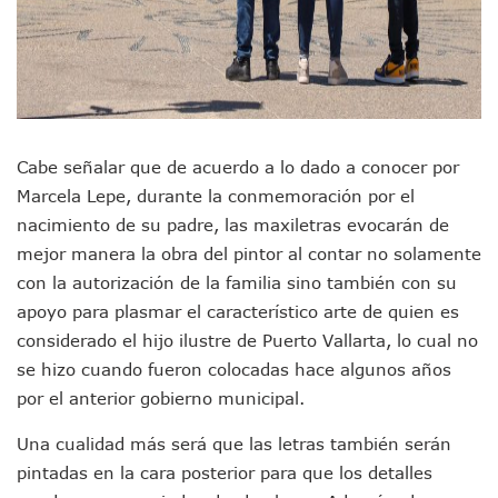
Buscan Reducir Riesgos Por Cocodrilos En Playas De Puerto
Plantean “Ley Don Juanito” Al Diputado Federal Bruno Blan
Vecinos De La Playita Reciben A Juan Carlos Castro
Asesinan En Oaxaca Al Periodista Francisco Alejandro Leyv
Detienen A Cuatro Hombres Armados En Bucerías; Asegur
Yussara Canales Pide Transparencia Sobre Nuevo Vertedero
Adultos Mayores De Ixtapa Tendrán Una “Casa De Día” Re
Cabe señalar que de acuerdo a lo dado a conocer por
Mujeres Recorren Calles De Ixtapa Para Identificar Proble
Marcela Lepe, durante la conmemoración por el
Bruno Blancas Convoca A Mesa De Análisis Para La Conserv
CUCosta E IMSS Nayarit Avanzan En Acuerdos Para Ampliar
nacimiento de su padre, las maxiletras evocarán de
Videos De Presunto Convoy Armado Desatan Operativo En 
mejor manera la obra del pintor al contar no solamente
Playa Las Cocinas: Retiran Concesión Y Anuncian Plan De 
con la autorización de la familia sino también con su
Dr. Álvarez Zayas Dirige Plan De Salud Animal Y Prevenció
apoyo para plasmar el característico arte de quien es
Por Desaparición Forzada, Expolicías De Nayarit Enfrentar
considerado el hijo ilustre de Puerto Vallarta, lo cual no
“El Mayo” Zambada Es Condenado A Morir En Prisión En E
se hizo cuando fueron colocadas hace algunos años
Orgullo Vallartense: Zhoemí Luévanos Competirá En El P
Brigada Forense Brindará Atención A Familias De Persona
por el anterior gobierno municipal.
Vecinos De Vallarta 500 Exponen Queja De Vialidades A Ju
Una cualidad más será que las letras también serán
Pelea De Extranjera Durante Función De “La Odisea” En Puer
Joven Esgrimista De Puerto Vallarta Asegura Lugar En El 
pintadas en la cara posterior para que los detalles
Llegan Camiones “oruga” A Puerto Vallarta Con Capacidad