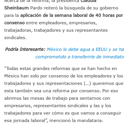
Acerca de la reforma, la presidenta
Claudia
Retiran 10 Toneladas De Macroalga En Playa De Guayabito
Sheinbaum
Pardo reiteró la búsqueda de su gobierno
Arranca Copa México De Clavados Zapopan 2026 En El Cen
para la
aplicación de la semana laboral de 40 horas por
Munguía Analiza Pedir 100 MDP De Adelanto De Participac
consenso
entre empleadores, empresarios,
Bomberas De Vallarta Asistirán A Simposio Internacional 
trabajadoras, trabajadores y sus representantes
Región Sanitaria VIII Activa Programa Para Menores Con Di
Asesinan A Regidora De Tecate Por Morena Y A Su Esposo
sindicales.
Recuperan Seis Vehículos Con Reporte De Robo Durante O
SEP Asigna Escuelas Para El Ciclo 2026-2027 En Jalisco; 
Podría Interesarte:
México le debe agua a EEUU y se ha
Tráfico Aéreo Cae En Puerto Vallarta Durante El 2026; Gua
comprometido a transferirle de inmediato
SAT Lleva Su Oficina Móvil A Talpa De Allende Para Realizar
Mediante Asambleas Informativas Juan Carlos Castro Fort
“Todas estas grandes reformas que se han hecho en
IMSS Rehabilitará Infraestructura De La UMF No. 170 En Pue
México han sido por consenso de los empleadores y los
Puerto Vallarta Se Suma A Simulacro Estatal Por Bloqueos 
trabajadores y sus representaciones (…) queremos que
Retiran Cacharros De 30 Puntos En Colonias De Puerto Vall
esta también sea una reforma por consenso. Por eso
Movimiento Ciudadano Capacita A Su Estructura Territorial
abrimos las mesas de trabajo para sentarnos con
Hospital Civil De La Costa Inicia Su Construcción En Puerto 
empresarios, representantes sindicales y las y los
Fechas Y Sedes De Las Jornadas De Adopción De Perros En 
Accidente Fatal En La Autopista Guadalajara–Tepic Deja En
trabajadores para ver cómo es que vamos a conseguir
Ra Aguilar Fortalece La Transformación Desde Las Asambl
esa jornada laboral”, mencionó la mandataria.
Aparecen Vivos Los Tres Estudiantes Desaparecidos De Gu