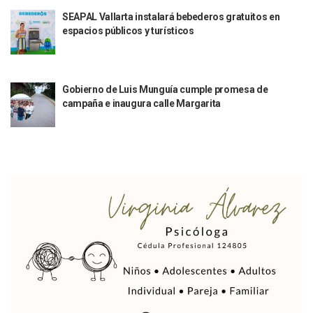
¡El Pitillal Vive Su Primera Feria Del Libro!
SEAPAL Vallarta instalará bebederos gratuitos en
Quema Controlada En Atenguillo Busca Minimizar Riesgo D
espacios públicos y turísticos
Marx Arriaga Abandona Oficinas De La SEP Tras 100 Horas
100 Pacientes Oncológicos Piden No Cambiar A Enfermeros
“Paseo De La Fama” En Vallarta Genera Dudas Tras Visita De
Air Canadá Anuncia Vuelo Directo Entre Guadalajara Y Mon
Gobierno de Luis Munguía cumple promesa de
Hay 507 Personas Desaparecidas En Puerto Vallarta
campaña e inaugura calle Margarita
Gobierno De Lemus Abre Oficina Especializada En Personas
Anexo De Ixtapa Privaría Ilegalmente De Personas, Acusa C
Puerto Vallarta Acompaña En La Despedida Fúnebre Del Do
Puerto Vallarta Registra Más Ballenas Que Nunca Este 2
SEAPAL Tendrá Módulos Itinerantes Para Inscripción A Su
Fin De Semana De San Valentín Impulsa Ventas En Restaura
Zapopan: Cae Presunto Coordinador De Célula Dedicada A 
Ponen En Marcha Campaña ‘No Es Lo Que Parece’ Para Pre
Estado Y Municipio Impulsan A Microempresas Vallartens
Vuelca Camioneta Con Jornaleros Cerca De Talpa De Allen
Así Protege La Suprema Corte A Dueños De Vehículos Que
Fátima Bosh, ¿la Mexicana Renuncia A Su Corona Como M
Un Piloto Captó A Una Presunta Nave Extraterrestre En Co
Vigilan Parques, Canchas Y Avenidas Para Bajar Actos Ilícit