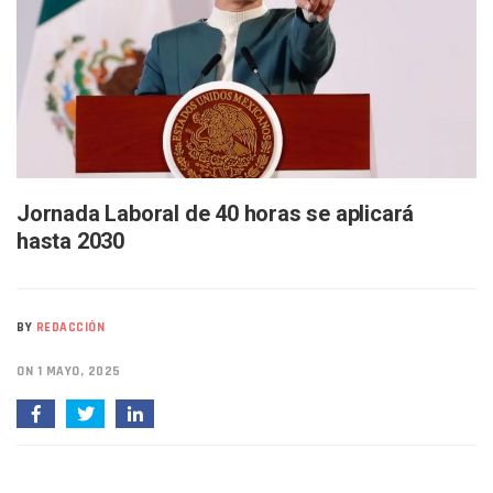
Melissa Madero Exige Aclarar Sustento Legal De Las Desca
Washington Enfrenta Una Emergencia Ambiental Por Incen
Avanza Plan Para Construir Estadio De Tritones Vallarta; S
Nuevas Concesiones De Taxis En Puerto Vallarta, ¿para Qu
Mueren Cuatro Personas Tras Explosión De Una Pipa En T
Bruno Blancas Lleva El Mensaje De La Cuarta Transformaci
Liberan 180 Crías De Iguana Verde En El Estero El Salado P
Puerto Vallarta Participa En Los PriceAgencies Awards 20
Ofrecerán Asesoría Jurídica Gratuita En Puerto Vallarta 
Jornada Laboral de 40 horas se aplicará
Juan Solís E Iris Torres Buscan Integrar La Planilla Del PAN 
hasta 2030
Realizan Operativo Preventivo En Seis Colonias Del Centro 
Arquitecto Luis Munguía Reconoce La Labor Del Personal De
Semana Lluviosa Para Puerto Vallarta Con Tormentas Y Am
Voces Del Orgullo Distingue A Referentes De La Comunida
BY
REDACCIÓN
Partido Verde Conforma Su 12.º “Ejército Del Verde” En L
Buques Mexicanos Parten A Venezuela Con 718 Toneladas
ON 1 MAYO, 2025
Nuevo Transporte Eléctrico En Puerto Vallarta: Rutas, Hora
En Vallarta, Todos Los Camiones Deben De Tener Aire Aco
Centro De Autismo Es Un Parteaguas Para Vallarta Y Jalisc
Lluvias Y Oleaje Elevado Marcarán El Fin De Semana En Pue
Jóvenes En Movimiento Jalisco Renueva Su Dirigencia Ru