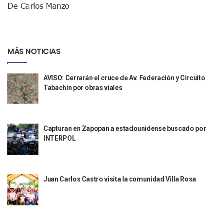
De Carlos Manzo
Polvo, Ruido, Máquinas… Así Las Obras Inconclusas En El 
Decomisan 4 Toneladas De Droga En Aguas De Manzanillo,
Incendio En Taller De Vehículos Pesados En San Juan De Lo
Congreso Médico En Puerto Vallarta Dejará Beneficios Soc
MÁS NOTICIAS
Estados Unidos Detecta Red Ilícita De Tiempos Compartid
Mueren 8 Personas De Bahía De Banderas En Operativo Na
Personas Therian Convocan A Mega Convivio En Guadalaja
AVISO: Cerrarán el cruce de Av. Federación y Circuito
Unirse Vallarta: Horario De Atención De Oficina De Búsq
Tabachín por obras viales
Localizan Y Liberan A Cuatro Personas Que Permanecían I
Ola De Calor Alcanzará Su Máximo Este Jueves En Jalisco,
Macro Desfogue De Tuberías Dejará Sin Agua A 150 Colonia
Sigue El Programa De Bacheo En Puerto Vallarta
Capturan en Zapopan a estadounidense buscado por
Localizan A Menor Extraviada En La Nueva Central De Aut
INTERPOL
Alumnos De “La Pesquera” Se Intoxican Tras Consumir Clo
Bruno Blancas Destaca Avances Legislativos Aprobados En
¡Qué Horror! Buscan Posible Fosa Clandestina En El Patio D
Melissa Madero Denuncia Despido De Su Personal Por Pres
Juan Carlos Castro visita la comunidad Villa Rosa
Puerto Vallarta Presente En El Anuncio Del Plan Integral D
Miércoles De Ceniza: ¿Qué Significa La Cruz Que Se Pone E
Quiso Matar A Un Anciano Con Parkinson En Puerto Vallart