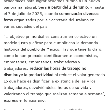
académicos para lograr acuerdos rumbo a un nuevo
Yussara Canales Pide Transparencia Sobre Nuevo Vertedero
Adultos Mayores De Ixtapa Tendrán Una “Casa De Día” Re
panorama laboral. Será
a partir del 2 de junio
, y hasta
Mujeres Recorren Calles De Ixtapa Para Identificar Proble
el 7 de julio de 2025, cuando
comenzarán diversos
Bruno Blancas Convoca A Mesa De Análisis Para La Conserv
foros
organizados por la Secretaría del Trabajo en
CUCosta E IMSS Nayarit Avanzan En Acuerdos Para Ampliar
varias ciudades del país.
Videos De Presunto Convoy Armado Desatan Operativo En 
Playa Las Cocinas: Retiran Concesión Y Anuncian Plan De 
“El objetivo primordial es construir en colectivo un
Dr. Álvarez Zayas Dirige Plan De Salud Animal Y Prevenció
modelo justo y eficaz para cumplir con la demanda
Por Desaparición Forzada, Expolicías De Nayarit Enfrentar
histórica del pueblo de México. Hay que tenerlo claro,
“El Mayo” Zambada Es Condenado A Morir En Prisión En E
Orgullo Vallartense: Zhoemí Luévanos Competirá En El P
como lo han probado científicamente economistas,
Brigada Forense Brindará Atención A Familias De Persona
empresarias, empresarios, trabajadoras y
Vecinos De Vallarta 500 Exponen Queja De Vialidades A Ju
trabajadores:
reducir las horas de trabajo no
Pelea De Extranjera Durante Función De “La Odisea” En Puer
disminuye la productividad
ni reduce el valor generado.
Joven Esgrimista De Puerto Vallarta Asegura Lugar En El 
Lo que hace es dignificar la existencia de las y los
Llegan Camiones “oruga” A Puerto Vallarta Con Capacidad
Coordinan Operativo Para Las Tradicionales Paseadas 202
trabajadores, devolviéndoles horas de su vida y
Monzón Mexicano Causará Lluvias Muy Fuertes En Jalisco 
valorizando el trabajo que realizan semana a semana”,
Acusado De Homicidio En El Tuito Permanecerá Un Año En 
expresó el funcionario.
Descartan Riesgo De Tsunami Para Puerto Vallarta Tras Sis
Donald Trump Asistirá A La Final Del Mundial 2026 Entre E