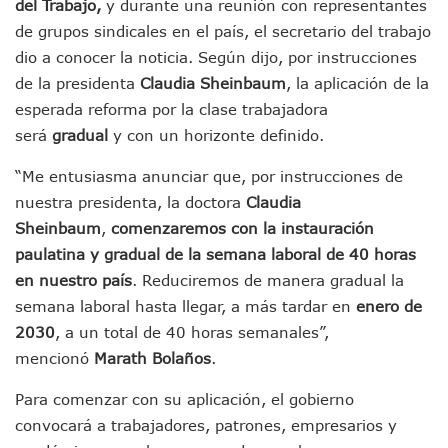
del Trabajo,
y durante una reunión con representantes
ATM Incorpora 20 Nuevos Camiones Al Corredor Bahía De 
de grupos sindicales en el país, el secretario del trabajo
Colectivos Piden A Lemus Más Ministerios Públicos Para Pu
Avenida Federación En Puerto Vallarta Registra 80% De A
dio a conocer la noticia. Según dijo, por instrucciones
Caída De “El Mencho” Elevó Percepción De Inseguridad En 
de la presidenta
Claudia Sheinbaum
, la aplicación de la
Mercado Vallarta Incluye Reúne A Emprendedores Locales E
esperada reforma por la clase trabajadora
Morenistas Imparten Taller En Puerto Vallarta
será
gradual
y con un horizonte definido.
CEDHJ Señala Violaciones A Derechos De Víctima De Abuso
Ayutla Bajo Investigación Tras Reporte De Posible Cremato
“Me entusiasma anunciar que, por instrucciones de
Maleza Crece En Camellones De La Principal Avenida Turíst
nuestra presidenta, la doctora
Claudia
Lluvias E Inundaciones No Detienen El Transporte Público E
Sheinbaum
,
comenzaremos con la instauración
Bruno Blancas Reúne A Especialistas Para Analizar La Cons
Entregan Aparato Auditivo A Don Juan Ramírez En Puerto Va
paulatina y gradual de la semana laboral de 40 horas
Juan Carlos Castro Realiza Asamblea Informativa En La Colo
en nuestro país
. Reduciremos de manera gradual la
Huracán En Formación Podría Generar Oleaje Elevado En L
semana laboral hasta llegar, a más tardar en
enero de
Viajar A Puerto Vallarta Este Verano Puede Costar Hasta 2
2030
, a un total de 40 horas semanales”,
Buscan Reducir Riesgos Por Cocodrilos En Playas De Puerto
mencionó
Marath Bolaños
.
Plantean “Ley Don Juanito” Al Diputado Federal Bruno Blan
Vecinos De La Playita Reciben A Juan Carlos Castro
Para comenzar con su aplicación, el gobierno
Asesinan En Oaxaca Al Periodista Francisco Alejandro Leyv
convocará a trabajadores, patrones, empresarios y
Detienen A Cuatro Hombres Armados En Bucerías; Asegur