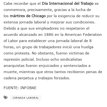
Tras Caer Ante Inglaterra, México Recibe Multa Económica
Cabe recordar que el
Día Internacional del Trabajo
se
Dictan Prisión Preventiva A Exdirector De Pemex Por Presun
conmemora, precisamente, gracias a la lucha de
Juan Carlos Castro Visitó La Colonia Cristóbal Colón
los
mártires de Chicago
por la exigencia de reducir su
Puente Amado Nervo Avanza En Un 80%, ¿se Abrirá Este Ju
extensa jornada laboral y mejorar sus condiciones.
C5 Jalisco Recupera Vehículo Robado De Puerto Vallarta En
Debido a que sus empleadores no respetaron el
Lamenta Demolición De Finca Tradicional El Colegio De Arq
Genera Críticas La Compra De 35 Nuevas Patrullas Para Pue
acuerdo alcanzado en 1886 en la American Federation
Alejandro, Julión Y Alfredito Darán Magna Serenata En La 
of Labor para establecer una jornada laboral de 8
Bloquean Acceso A Lancheros Y Pescadores En El Estero;
horas, un grupo de trabajadores inició una huelga
Recuerdan Contingencia Del Marigalante Con Reconocimi
como protesta. No obstante, fueron victimas de
Vallarta Destaca En Competitividad Urbana Por Turismo, F
represión policial. Incluso ocho sindicalistas
Peritajes Buscan Esclarecer Muerte De Regidora De Cabo 
IDEFT Y Hotel De Puerto Vallarta Acuerdan Programa Para C
anarquistas fueron enjuiciados y sentenciados a
PAN Vallarta Distribuye 40 Paquetes De Artículos De Prim
muerte, mientras que otros tantos recibieron penas de
No Ha Pasado La Basura En 6 Días En La Colonia Villas Uni
cadena perpetua y trabajos forzados.
Convocan A Exposición Fotográfica Sobre El “domingo Negr
Temporal De Lluvias Mantienen En Alerta A Vallarta; Llam
FUENTE: INFOBAE
Ra Aguilar Recorre Rancho Nácar, Ojos De Agua Y Lomas De
Caen Más De 100 Personas Durante Operativo “Salvando V
JORNADA LABORAL
Impulsa Juan Carlos Castro Almaguer Jornada Médica Grat
Indigentes Se Apoderan De Las Bancas Del Hospital Regiona