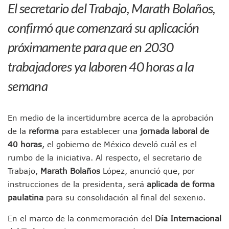
El secretario del Trabajo, Marath Bolaños,
En PV Encabezan Preferencias Morena Y Juan Carlos Cast
Pancho López; En La Mira Del Comité Nacional Del PAN
confirmó que comenzará su aplicación
Cae El “R1”, Presunto Autor Intelectual Del Homicidio De 
próximamente para que en 2030
Muere Manolo Solo, Actor De “El Laberinto Del Fauno”, A L
Citan A Siete Integrantes De La Semar Por Investigación Por
trabajadores ya laboren 40 horas a la
IMSS Invierte 12.6 MDP En Remodelar Urgencias Del Hospita
En Abril 2027 Terminarán El Centro Regional De Autismo En
semana
Puerto Vallarta Fortalece Su Promoción En California Con 
Accidente En Un RZR, Principal Hipótesis Por La Muerte D
Este Viernes, Lemus Inaugurará El Sistema De Electromovil
En medio de la incertidumbre acerca de la aprobación
Nidos De Lluvia Busca Beneficiar A 100 Familias De Puerto 
de la
reforma
para establecer una
jornada laboral de
Morena Cierra Filas Por La Defensa Del Agua De Calidad En
40 horas
, el gobierno de México develó cuál es el
Hallazgo De Yareli Colmenares Tovar Eleva A 4 Cuerpos En
Regresa A Puerto Vallarta La Premiación Nacional De La L
rumbo de la iniciativa. Al respecto, el secretario de
Ra Aguilar Acompaña A Cientos De Familias En Las Pasead
Trabajo,
Marath Bolaños
López, anunció que, por
Oleaje Y Riesgo Por Cocodrilos Mantienen Restricciones En
instrucciones de la presidenta, será
aplicada de forma
“Kato” Supera El Abandono Y Comienza Una Nueva Vida Co
paulatina
para su consolidación al final del sexenio.
México Necesitaba 600 Mil Empleos; Solo Generó 262 Mil
Poderoso Terremoto Destruye Edificios Y Puentes En Jap
En el marco de la conmemoración del
Día Internacional
Munguía Es El Sexto Mejor Alcalde De Jalisco, Según Statis