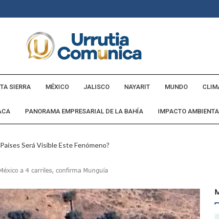
TA SIERRA
MÉXICO
JALISCO
NAYARIT
MUNDO
CLIM
ACA
PANORAMA EMPRESARIAL DE LA BAHÍA
IMPACTO AMBIENTA
 Países Será Visible Este Fenómeno?
Los “cajos” Durante Su Cruce Por Vialidades De Nuevo Nayarit
México a 4 carriles, confirma Munguía
aída En Ocupación Hotelera En Mayo, Junio Y Julio
en Tras Viajar A Puerto Vallarta Por Una Oferta De Trabajo
 Para Puerto Vallarta Ante La Virgen De Guadalupe
gia Nacional Para Sembrar 6.6 Millones De Árboles