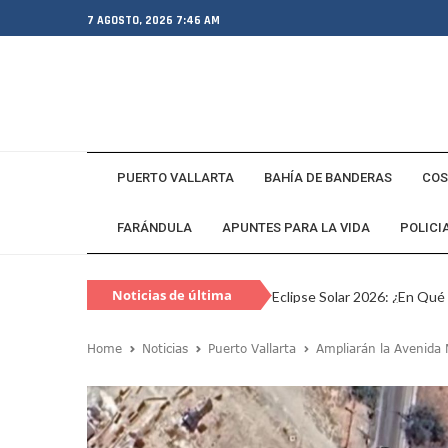
7 AGOSTO, 2026 7:46 AM
PUERTO VALLARTA
BAHÍA DE BANDERAS
COS
FARÁNDULA
APUNTES PARA LA VIDA
POLICI
Noticias de última
Eclipse Solar 2026: ¿En Qué
hora
Habitante Pide Proteger A 
Home
Noticias
Puerto Vallarta
Ampliarán la Avenida 
Coparmex Vallarta Reporta C
Violeta Y Melissa Desaparec
Juan Calderón Pide Oración
Jalisco Se Integra A Estrate