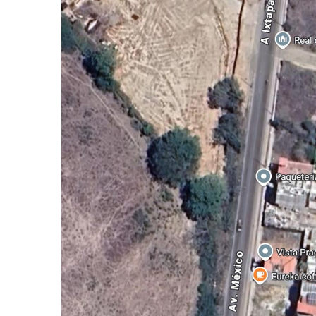
Frustran Presunto Secuestr
Infecciones Respiratorias E
SIOP Moderniza La Casa De 
Van Por La Reorganización D
Estados Unidos Endurece Su
Buscan A Wilber Armando Co
Melissa Madero Exige Aclara
Washington Enfrenta Una Em
Avanza Plan Para Construir E
Nuevas Concesiones De Taxis
Mueren Cuatro Personas Tr
Bruno Blancas Lleva El Mens
Liberan 180 Crías De Iguana 
Puerto Vallarta Participa 
Ofrecerán Asesoría Jurídica
Juan Solís E Iris Torres Busc