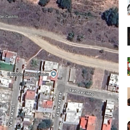
o Virtual De Un Menor De 13 Años En Puerto Vallarta
ncabezan Las Principales Causas De Enfermedad En Jalisco
La Cultura En Mascota Con Nuevo Auditorio
e Los Archivos Municipales En Puerto Vallarta
 Combate Al CJNG Con Nuevos Cargos Y Objetivos Prioritarios
lmenares Márquez, Desaparecido En Puerto Vallarta
r Sustento Legal De Las Descargas Residuales Al Mar
ergencia Ambiental Por Incendios Históricos
stadio De Tritones Vallarta; Será Financiado Por Privados
 En Puerto Vallarta, ¿para Quiénes Aplica Y Cómo Tramitarlas?
as Explosión De Una Pipa En Tlaquepaque (VIDEO)
aje De La Cuarta Transformación A Puerto Vallarta Y Tomatlán
Verde En El Estero El Salado Por Su 26 Aniversario
En Los PriceAgencies Awards 2026 En Ciudad De México
 Gratuita En Puerto Vallarta Para Emprendedores Y Ciudadanía
an Integrar La Planilla Del PAN Vallarta Para El 2027