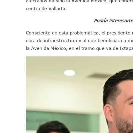
afectados ha sido la Avenida México, que conec
IMSS Invierte 12.6 MDP En R
centro de Vallarta.
En Abril 2027 Terminarán El
Podría interesart
Puerto Vallarta Fortalece S
Accidente En Un RZR, Princ
Consciente de esta problemática, el presidente
Este Viernes, Lemus Inaugur
obra de infraestructura vial que beneficiará a mi
Nidos De Lluvia Busca Benefi
la Avenida México, en el tramo que va de Ixtap
Morena Cierra Filas Por La 
Hallazgo De Yareli Colmenar
Regresa A Puerto Vallarta L
Ra Aguilar Acompaña A Cien
Oleaje Y Riesgo Por Cocodri
“Kato” Supera El Abandono 
México Necesitaba 600 Mil 
Poderoso Terremoto Destru
Munguía Es El Sexto Mejor A
ATM Incorpora 20 Nuevos Ca