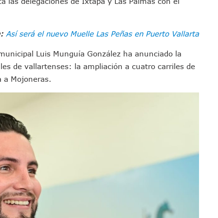
ta las delegaciones de Ixtapa y Las Palmas con el
emodelar Urgencias Del Hospital 42 De Puerto Vallarta
 Centro Regional De Autismo En Puerto Vallarta
e:
Así será el nuevo Muelle Las Peñas en Puerto Vallarta
u Promoción En California Con Seminarios Turísticos
ipal Hipótesis Por La Muerte De Dos Jóvenes En El Río Ameca
 municipal Luis Munguía González ha anunciado la
ará El Sistema De Electromovilidad En Puerto Vallarta
les de vallartenses: la ampliación a cuatro carriles de
ciar A 100 Familias De Puerto Vallarta
a a Mojoneras.
Defensa Del Agua De Calidad En La Zona Metropolitana De Guadalajara
es Tovar Eleva A 4 Cuerpos Encontrados En El Río
a Premiación Nacional De La Liga Premier FMF
tos De Familias En Las Paseadas De Las Palmas 2026
los Mantienen Restricciones En Playas De Puerto Vallarta
Y Comienza Una Nueva Vida Con Una Familia
Empleos; Solo Generó 262 Mil En Seis Meses: Coparmex
ye Edificios Y Puentes En Japón (VIDEOS)
lcalde De Jalisco, Según Statistical Research Corporation
miones Al Corredor Bahía De Banderas–Puerto Vallarta