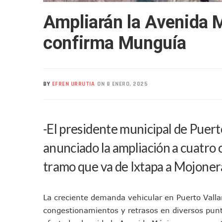
Realizan Operativo Preventi
Ampliarán la Avenida M
Arquitecto Luis Munguía Rec
Semana Lluviosa Para Puert
confirma Munguía
Voces Del Orgullo Distingu
Partido Verde Conforma Su 1
Buques Mexicanos Parten A
BY
EFREN URRUTIA
ON 8 ENERO, 2025
Nuevo Transporte Eléctrico 
En Vallarta, Todos Los Cam
Centro De Autismo Es Un Par
-El presidente municipal de Puert
Lluvias Y Oleaje Elevado Ma
anunciado la ampliación a cuatro c
Jóvenes En Movimiento Jali
En PV Encabezan Preferenci
tramo que va de Ixtapa a Mojoner
Pancho López; En La Mira D
Cae El “R1”, Presunto Autor
La creciente demanda vehicular en Puerto Valla
Muere Manolo Solo, Actor De
congestionamientos y retrasos en diversos punt
Citan A Siete Integrantes D