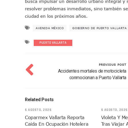
busca impulsar un desarrollo urbano integral y s
Vecinos De La Playita Recib
resolver problemas inmediatos, sino también se
Asesinan En Oaxaca Al Perio
ciudad en los próximos años.
Detienen A Cuatro Hombres
AVENIDA MÉXICO
GOBIERNO DE PUERTO VALLARTA
Yussara Canales Pide Trans
Adultos Mayores De Ixtapa
PUERTO VALLARTA
Mujeres Recorren Calles De 
Bruno Blancas Convoca A Mes
CUCosta E IMSS Nayarit Ava
PREVIOUS POST
Videos De Presunto Convoy
Accidentes mortales de motocicleta
Playa Las Cocinas: Retiran
conmocionan a Puerto Vallarta
Dr. Álvarez Zayas Dirige Pl
Por Desaparición Forzada, E
Related Posts
“El Mayo” Zambada Es Conde
Orgullo Vallartense: Zhoem
6 AGOSTO, 2026
6 AGOSTO, 2026
Brigada Forense Brindará A
Coparmex Vallarta Reporta
Violeta Y M
Caída En Ocupación Hotelera
Tras Viajar 
Vecinos De Vallarta 500 Exp