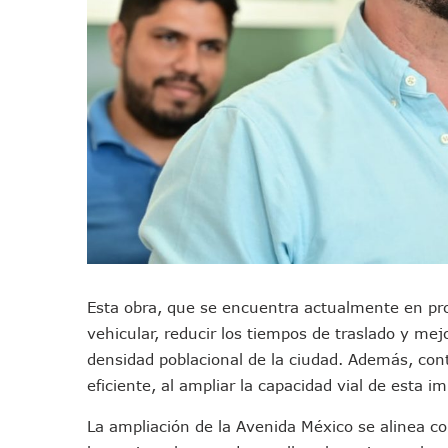
Colectivos Piden A Lemus Má
Avenida Federación En Puer
Caída De “El Mencho” Elevó 
Mercado Vallarta Incluye Re
Morenistas Imparten Taller 
CEDHJ Señala Violaciones A
Ayutla Bajo Investigación T
Maleza Crece En Camellones 
Lluvias E Inundaciones No D
Bruno Blancas Reúne A Espec
Entregan Aparato Auditivo A
Esta obra, que se encuentra actualmente en proce
Juan Carlos Castro Realiza 
vehicular, reducir los tiempos de traslado y me
Huracán En Formación Podría
densidad poblacional de la ciudad. Además, con
Viajar A Puerto Vallarta Es
eficiente, al ampliar la capacidad vial de esta im
Buscan Reducir Riesgos Por 
La ampliación de la Avenida México se alinea co
Plantean “Ley Don Juanito” 