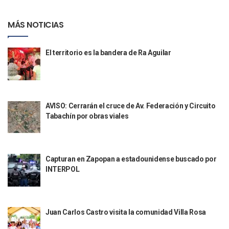
Aparecen Vivos Los Tres Estudiantes Desaparecidos De Gu
Tras Caer Ante Inglaterra, México Recibe Multa Económica
MÁS NOTICIAS
Dictan Prisión Preventiva A Exdirector De Pemex Por Presun
Juan Carlos Castro Visitó La Colonia Cristóbal Colón
Puente Amado Nervo Avanza En Un 80%, ¿se Abrirá Este Ju
El territorio es la bandera de Ra Aguilar
C5 Jalisco Recupera Vehículo Robado De Puerto Vallarta En
Lamenta Demolición De Finca Tradicional El Colegio De Arq
Genera Críticas La Compra De 35 Nuevas Patrullas Para Pue
Alejandro, Julión Y Alfredito Darán Magna Serenata En La 
Bloquean Acceso A Lancheros Y Pescadores En El Estero;
AVISO: Cerrarán el cruce de Av. Federación y Circuito
Tabachín por obras viales
Recuerdan Contingencia Del Marigalante Con Reconocimi
Vallarta Destaca En Competitividad Urbana Por Turismo, F
Peritajes Buscan Esclarecer Muerte De Regidora De Cabo 
IDEFT Y Hotel De Puerto Vallarta Acuerdan Programa Para C
Capturan en Zapopan a estadounidense buscado por
PAN Vallarta Distribuye 40 Paquetes De Artículos De Prim
INTERPOL
No Ha Pasado La Basura En 6 Días En La Colonia Villas Uni
Convocan A Exposición Fotográfica Sobre El “domingo Negr
Temporal De Lluvias Mantienen En Alerta A Vallarta; Llam
Ra Aguilar Recorre Rancho Nácar, Ojos De Agua Y Lomas De
Juan Carlos Castro visita la comunidad Villa Rosa
Caen Más De 100 Personas Durante Operativo “Salvando V
Impulsa Juan Carlos Castro Almaguer Jornada Médica Grat