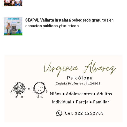
Indigentes Se Apoderan De Las Bancas Del Hospital Regiona
Vallarta: Aseguran Casi 200 Motocicletas En Operativos V
INFONAVIT Ampliará Horario De Atención En Bahía De Ba
SEAPAL Vallarta instalará bebederos gratuitos en
Urrutia Comunica Se Encuentra En Pausa Por Crecimiento
espacios públicos y turísticos
Héctor Santana Anuncia Inspecciones Nocturnas A Motocic
Nayarit, Jalisco Y Otros 6 Estados Suspenden Clases Este 
Puerto Vallarta Suspende La Recolección De La Basura Est
Reporte Preliminar De Afectaciones, Según El Gobierno Mun
Canaco Servytur Puerto Vallarta Pide Evitar La Rapiña En N
Localizan 19 Vehículos Calcinados En Bahía De Banderas 
Reportan Al Menos 60 Negocios Incendiados En Puerto Vall
Coparmex Pide Reforzar Seguridad Tras Jornada De Violenci
Sin Daños A La Infraestructura Del Aeropuerto De Vallarta,
Estados Unidos Pide A Sus Ciudadanos Resguardarse Si Est
Gobierno De México Confirma Muerte De “El Mencho” Tras 
Evacúan Aeropuerto De Puerto Vallarta Y Air Canada Cance
Gobierno De Vallarta Pide No Salir De Casa Y No Abrir Neg
Reportan Captura Y Muerte De “El Mencho” En Medio De Op
Enfrentamientos Y Narcobloqueos Son Por Operativo En Ta
Narcobloqueos Causan Pánico Y Tensión En Puerto Vallart