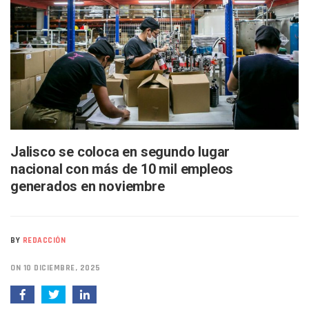
Buscan A Wilber Armando Colmenares Márquez, Desaparec
Melissa Madero Exige Aclarar Sustento Legal De Las Desca
Washington Enfrenta Una Emergencia Ambiental Por Incen
Avanza Plan Para Construir Estadio De Tritones Vallarta; S
Nuevas Concesiones De Taxis En Puerto Vallarta, ¿para Qu
Mueren Cuatro Personas Tras Explosión De Una Pipa En T
Bruno Blancas Lleva El Mensaje De La Cuarta Transformaci
Liberan 180 Crías De Iguana Verde En El Estero El Salado P
Puerto Vallarta Participa En Los PriceAgencies Awards 20
Ofrecerán Asesoría Jurídica Gratuita En Puerto Vallarta 
Jalisco se coloca en segundo lugar
Juan Solís E Iris Torres Buscan Integrar La Planilla Del PAN 
nacional con más de 10 mil empleos
Realizan Operativo Preventivo En Seis Colonias Del Centro 
generados en noviembre
Arquitecto Luis Munguía Reconoce La Labor Del Personal De
Semana Lluviosa Para Puerto Vallarta Con Tormentas Y Am
Voces Del Orgullo Distingue A Referentes De La Comunida
Partido Verde Conforma Su 12.º “Ejército Del Verde” En L
BY
REDACCIÓN
Buques Mexicanos Parten A Venezuela Con 718 Toneladas
Nuevo Transporte Eléctrico En Puerto Vallarta: Rutas, Hora
ON 10 DICIEMBRE, 2025
En Vallarta, Todos Los Camiones Deben De Tener Aire Aco
Centro De Autismo Es Un Parteaguas Para Vallarta Y Jalisc
Lluvias Y Oleaje Elevado Marcarán El Fin De Semana En Pue