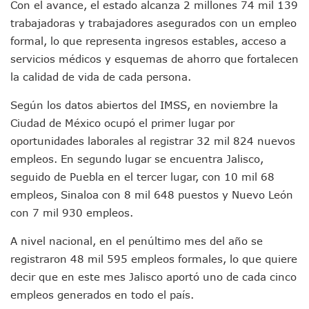
Con el avance, el estado alcanza 2 millones 74 mil 139
Munguía Es El Sexto Mejor Alcalde De Jalisco, Según Statis
trabajadoras y trabajadores asegurados con un empleo
ATM Incorpora 20 Nuevos Camiones Al Corredor Bahía De 
Colectivos Piden A Lemus Más Ministerios Públicos Para Pu
formal, lo que representa ingresos estables, acceso a
Avenida Federación En Puerto Vallarta Registra 80% De A
servicios médicos y esquemas de ahorro que fortalecen
Caída De “El Mencho” Elevó Percepción De Inseguridad En 
la calidad de vida de cada persona.
Mercado Vallarta Incluye Reúne A Emprendedores Locales E
Morenistas Imparten Taller En Puerto Vallarta
Según los datos abiertos del IMSS, en noviembre la
CEDHJ Señala Violaciones A Derechos De Víctima De Abuso
Ciudad de México ocupó el primer lugar por
Ayutla Bajo Investigación Tras Reporte De Posible Cremato
oportunidades laborales al registrar 32 mil 824 nuevos
Maleza Crece En Camellones De La Principal Avenida Turíst
empleos. En segundo lugar se encuentra Jalisco,
Lluvias E Inundaciones No Detienen El Transporte Público E
Bruno Blancas Reúne A Especialistas Para Analizar La Cons
seguido de Puebla en el tercer lugar, con 10 mil 68
Entregan Aparato Auditivo A Don Juan Ramírez En Puerto Va
empleos, Sinaloa con 8 mil 648 puestos y Nuevo León
Juan Carlos Castro Realiza Asamblea Informativa En La Colo
con 7 mil 930 empleos.
Huracán En Formación Podría Generar Oleaje Elevado En L
Viajar A Puerto Vallarta Este Verano Puede Costar Hasta 2
A nivel nacional, en el penúltimo mes del año se
Buscan Reducir Riesgos Por Cocodrilos En Playas De Puerto
registraron 48 mil 595 empleos formales, lo que quiere
Plantean “Ley Don Juanito” Al Diputado Federal Bruno Blan
decir que en este mes Jalisco aportó uno de cada cinco
Vecinos De La Playita Reciben A Juan Carlos Castro
empleos generados en todo el país.
Asesinan En Oaxaca Al Periodista Francisco Alejandro Leyv