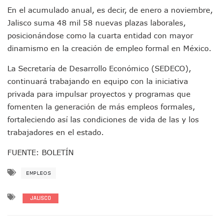
Detienen A Cuatro Hombres Armados En Bucerías; Asegur
En el acumulado anual, es decir, de enero a noviembre,
Yussara Canales Pide Transparencia Sobre Nuevo Vertedero
Jalisco suma 48 mil 58 nuevas plazas laborales,
Adultos Mayores De Ixtapa Tendrán Una “Casa De Día” Re
Mujeres Recorren Calles De Ixtapa Para Identificar Proble
posicionándose como la cuarta entidad con mayor
Bruno Blancas Convoca A Mesa De Análisis Para La Conserv
dinamismo en la creación de empleo formal en México.
CUCosta E IMSS Nayarit Avanzan En Acuerdos Para Ampliar
Videos De Presunto Convoy Armado Desatan Operativo En 
La Secretaría de Desarrollo Económico (SEDECO),
Playa Las Cocinas: Retiran Concesión Y Anuncian Plan De 
continuará trabajando en equipo con la iniciativa
Dr. Álvarez Zayas Dirige Plan De Salud Animal Y Prevenció
privada para impulsar proyectos y programas que
Por Desaparición Forzada, Expolicías De Nayarit Enfrentar
fomenten la generación de más empleos formales,
“El Mayo” Zambada Es Condenado A Morir En Prisión En E
fortaleciendo así las condiciones de vida de las y los
Orgullo Vallartense: Zhoemí Luévanos Competirá En El P
Brigada Forense Brindará Atención A Familias De Persona
trabajadores en el estado.
Vecinos De Vallarta 500 Exponen Queja De Vialidades A Ju
FUENTE: BOLETÍN
Pelea De Extranjera Durante Función De “La Odisea” En Puer
Joven Esgrimista De Puerto Vallarta Asegura Lugar En El 
EMPLEOS
Llegan Camiones “oruga” A Puerto Vallarta Con Capacidad
Coordinan Operativo Para Las Tradicionales Paseadas 202
Monzón Mexicano Causará Lluvias Muy Fuertes En Jalisco 
JALISCO
Acusado De Homicidio En El Tuito Permanecerá Un Año En 
Descartan Riesgo De Tsunami Para Puerto Vallarta Tras Sis