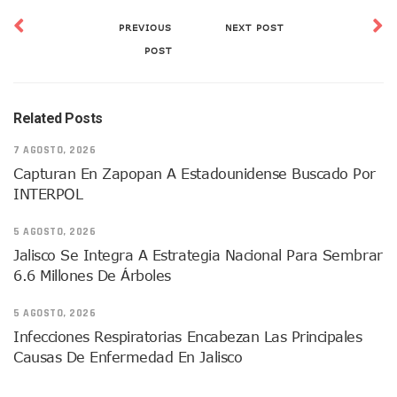
Donald Trump Asistirá A La Final Del Mundial 2026 Entre E
PREVIOUS
NEXT POST
Retiran 10 Toneladas De Macroalga En Playa De Guayabito
POST
Arranca Copa México De Clavados Zapopan 2026 En El Cen
Munguía Analiza Pedir 100 MDP De Adelanto De Participac
Bomberas De Vallarta Asistirán A Simposio Internacional 
Región Sanitaria VIII Activa Programa Para Menores Con Di
Related Posts
Asesinan A Regidora De Tecate Por Morena Y A Su Esposo
7 AGOSTO, 2026
Recuperan Seis Vehículos Con Reporte De Robo Durante O
SEP Asigna Escuelas Para El Ciclo 2026-2027 En Jalisco; 
Capturan En Zapopan A Estadounidense Buscado Por
Tráfico Aéreo Cae En Puerto Vallarta Durante El 2026; Gua
INTERPOL
SAT Lleva Su Oficina Móvil A Talpa De Allende Para Realizar
Mediante Asambleas Informativas Juan Carlos Castro Fort
5 AGOSTO, 2026
IMSS Rehabilitará Infraestructura De La UMF No. 170 En Pue
Jalisco Se Integra A Estrategia Nacional Para Sembrar
Puerto Vallarta Se Suma A Simulacro Estatal Por Bloqueos 
6.6 Millones De Árboles
Retiran Cacharros De 30 Puntos En Colonias De Puerto Vall
Movimiento Ciudadano Capacita A Su Estructura Territorial
5 AGOSTO, 2026
Hospital Civil De La Costa Inicia Su Construcción En Puerto 
Infecciones Respiratorias Encabezan Las Principales
Fechas Y Sedes De Las Jornadas De Adopción De Perros En 
Causas De Enfermedad En Jalisco
Accidente Fatal En La Autopista Guadalajara–Tepic Deja En
Ra Aguilar Fortalece La Transformación Desde Las Asambl