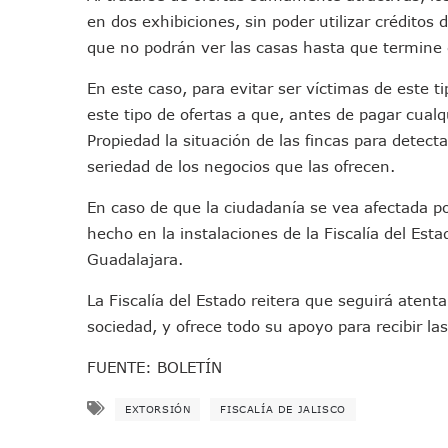
Entregan Aparato Auditivo A
en dos exhibiciones, sin poder utilizar créditos 
Juan Carlos Castro Realiza 
que no podrán ver las casas hasta que termine 
Huracán En Formación Podría
En este caso, para evitar ser víctimas de este t
Viajar A Puerto Vallarta Es
este tipo de ofertas a que, antes de pagar cualq
Buscan Reducir Riesgos Por 
Propiedad la situación de las fincas para detecta
Plantean “Ley Don Juanito” 
seriedad de los negocios que las ofrecen.
Vecinos De La Playita Recib
En caso de que la ciudadanía se vea afectada po
Asesinan En Oaxaca Al Perio
hecho en la instalaciones de la Fiscalía del Esta
Detienen A Cuatro Hombres
Guadalajara.
Yussara Canales Pide Trans
Adultos Mayores De Ixtapa
La Fiscalía del Estado reitera que seguirá atenta
Mujeres Recorren Calles De 
sociedad, y ofrece todo su apoyo para recibir la
Bruno Blancas Convoca A Mes
FUENTE: BOLETÍN
CUCosta E IMSS Nayarit Ava
Videos De Presunto Convoy
EXTORSIÓN
FISCALÍA DE JALISCO
Playa Las Cocinas: Retiran