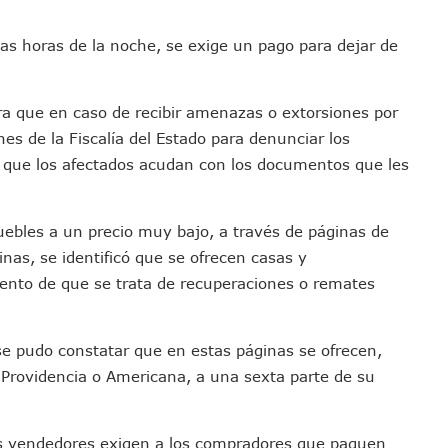
los Mantienen Restricciones En Playas De Puerto Vallarta
as horas de la noche, se exige un pago para dejar de
Y Comienza Una Nueva Vida Con Una Familia
Empleos; Solo Generó 262 Mil En Seis Meses: Coparmex
ye Edificios Y Puentes En Japón (VIDEOS)
ra que en caso de recibir amenazas o extorsiones por
lcalde De Jalisco, Según Statistical Research Corporation
nes de la Fiscalía del Estado para denunciar los
miones Al Corredor Bahía De Banderas–Puerto Vallarta
itó que los afectados acudan con los documentos que les
s Ministerios Públicos Para Puerto Vallarta
to Vallarta Registra 80% De Avance En Su Construcción
uebles a un precio muy bajo, a través de páginas de
Percepción De Inseguridad En Puerto Vallarta
cinas, se identificó que se ofrecen casas y
úne A Emprendedores Locales En La Isla Shopping Village
mento de que se trata de recuperaciones o remates
En Puerto Vallarta
 Derechos De Víctima De Abuso Sexual En Preescolar
se pudo constatar que en estas páginas se ofrecen,
ras Reporte De Posible Crematorio Clandestino
 Providencia o Americana, a una sexta parte de su
De La Principal Avenida Turística De Puerto Vallarta
etienen El Transporte Público En Puerto Vallarta
ialistas Para Analizar La Conservación Del Estero El Salado
los vendedores exigen a los compradores que paguen