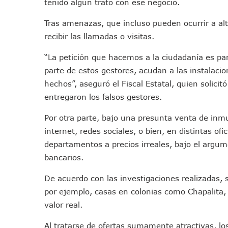
tenido algún trato con ese negocio.
Oleaje Y Riesgo Por Cocodri
Tras amenazas, que incluso pueden ocurrir a alt
“Kato” Supera El Abandono 
recibir las llamadas o visitas.
México Necesitaba 600 Mil 
Poderoso Terremoto Destru
“La petición que hacemos a la ciudadanía es pa
Munguía Es El Sexto Mejor A
parte de estos gestores, acudan a las instalacio
ATM Incorpora 20 Nuevos Ca
hechos”, aseguró el Fiscal Estatal, quien solic
Colectivos Piden A Lemus Má
entregaron los falsos gestores.
Avenida Federación En Puer
Por otra parte, bajo una presunta venta de inm
Caída De “El Mencho” Elevó 
internet, redes sociales, o bien, en distintas ofi
Mercado Vallarta Incluye Re
departamentos a precios irreales, bajo el argu
Morenistas Imparten Taller 
bancarios.
CEDHJ Señala Violaciones A
De acuerdo con las investigaciones realizadas, 
Ayutla Bajo Investigación T
por ejemplo, casas en colonias como Chapalita,
Maleza Crece En Camellones 
valor real.
Lluvias E Inundaciones No D
Bruno Blancas Reúne A Espec
Al tratarse de ofertas sumamente atractivas, 