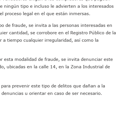
 Don Juan Ramírez En Puerto Vallarta
de ningún tipo e incluso le advierten a los interesados
Asamblea Informativa En La Colonia Bobadilla
el proceso legal en el que están inmersas.
 Generar Oleaje Elevado En La Costa De Jalisco
ipo de fraude, se invita a las personas interesadas en
te Verano Puede Costar Hasta 22 Mil 677 Pesos
uier cantidad, se corrobore en el Registro Público de la
Cocodrilos En Playas De Puerto Vallarta
r a tiempo cualquier irregularidad, así como la
Al Diputado Federal Bruno Blancas
en A Juan Carlos Castro
r esta modalidad de fraude, se invita denunciar este
dista Francisco Alejandro Leyva Aguilar
do, ubicadas en la calle 14, en la Zona Industrial de
 Armados En Bucerías; Aseguran Armas Y “poncha Llantas”
parencia Sobre Nuevo Vertedero En Tepatitlán
 Tendrán Una “Casa De Día” Renovada
 para prevenir este tipo de delitos que dañan a la
Ixtapa Para Identificar Problemas De Seguridad Y Movilidad
s denuncias u orientar en caso de ser necesario.
a De Análisis Para La Conservación Del Estero El Salado
nzan En Acuerdos Para Ampliar La Formación Clínica De Estudiantes
 Armado Desatan Operativo En Puerto Vallarta
 Concesión Y Anuncian Plan De Restauración Ambiental