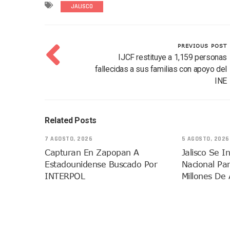
JALISCO
Dr. Álvarez Zayas Dirige Pl
Por Desaparición Forzada, E
“El Mayo” Zambada Es Conde
PREVIOUS POST
Orgullo Vallartense: Zhoem
IJCF restituye a 1,159 personas
Brigada Forense Brindará A
fallecidas a sus familias con apoyo del
INE
Vecinos De Vallarta 500 Exp
Pelea De Extranjera Durante
Joven Esgrimista De Puerto 
Related Posts
Llegan Camiones “oruga” A 
Coordinan Operativo Para L
7 AGOSTO, 2026
5 AGOSTO, 2026
Capturan En Zapopan A
Jalisco Se I
Monzón Mexicano Causará Ll
Estadounidense Buscado Por
Nacional Pa
Acusado De Homicidio En El
INTERPOL
Millones De 
Descartan Riesgo De Tsunam
Donald Trump Asistirá A La 
Retiran 10 Toneladas De Ma
Arranca Copa México De Cl