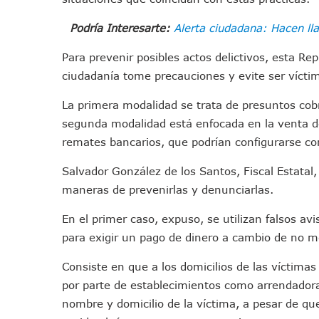
Jóvenes En Movimiento Jali
Podría Interesarte:
Alerta ciudadana: Hacen ll
En PV Encabezan Preferenci
Pancho López; En La Mira D
Para prevenir posibles actos delictivos, esta R
Cae El “R1”, Presunto Autor
ciudadanía tome precauciones y evite ser víctim
Muere Manolo Solo, Actor De
La primera modalidad se trata de presuntos cobr
Citan A Siete Integrantes D
segunda modalidad está enfocada en la venta 
IMSS Invierte 12.6 MDP En R
remates bancarios, que podrían configurarse c
En Abril 2027 Terminarán El
Salvador González de los Santos, Fiscal Estatal
Puerto Vallarta Fortalece S
maneras de prevenirlas y denunciarlas.
Accidente En Un RZR, Princ
Este Viernes, Lemus Inaugur
En el primer caso, expuso, se utilizan falsos a
Nidos De Lluvia Busca Benefi
para exigir un pago de dinero a cambio de no m
Morena Cierra Filas Por La 
Consiste en que a los domicilios de las víctimas
Hallazgo De Yareli Colmenar
por parte de establecimientos como arrendadoras
Regresa A Puerto Vallarta L
nombre y domicilio de la víctima, a pesar de qu
Ra Aguilar Acompaña A Cien