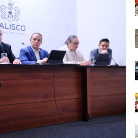
 Países Será Visible Este Fenómeno?
Los “cajos” Durante Su Cruce Por Vialidades De Nuevo Nayarit
aída En Ocupación Hotelera En Mayo, Junio Y Julio
en Tras Viajar A Puerto Vallarta Por Una Oferta De Trabajo
 Para Puerto Vallarta Ante La Virgen De Guadalupe
gia Nacional Para Sembrar 6.6 Millones De Árboles
o Virtual De Un Menor De 13 Años En Puerto Vallarta
ncabezan Las Principales Causas De Enfermedad En Jalisco
La Cultura En Mascota Con Nuevo Auditorio
e Los Archivos Municipales En Puerto Vallarta
 Combate Al CJNG Con Nuevos Cargos Y Objetivos Prioritarios
lmenares Márquez, Desaparecido En Puerto Vallarta
r Sustento Legal De Las Descargas Residuales Al Mar
ergencia Ambiental Por Incendios Históricos
stadio De Tritones Vallarta; Será Financiado Por Privados
 En Puerto Vallarta, ¿para Quiénes Aplica Y Cómo Tramitarlas?