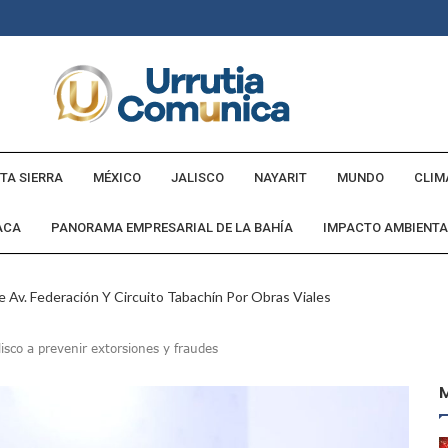
TA SIERRA
MÉXICO
JALISCO
NAYARIT
MUNDO
CLIM
ACA
PANORAMA EMPRESARIAL DE LA BAHÍA
IMPACTO AMBIENTA
 Av. Federación Y Circuito Tabachín Por Obras Viales
tadounidense Buscado Por INTERPOL
lisco a prevenir extorsiones y fraudes
a Comunidad Villa Rosa
ebederos Gratuitos En Espacios Públicos Y Turísticos
Cumple Promesa De Campaña E Inaugura Calle Margarita
andó Destruir Evidencia Del Caso Ayotzinapa: Godoy