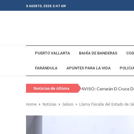
9 AGOSTO, 2026 2:47 AM
PUERTO VALLARTA
BAHÍA DE BANDERAS
COS
FARÁNDULA
APUNTES PARA LA VIDA
POLICI
Noticias de última
AVISO: Cerrarán El Cruce De
hora
Capturan En Zapopan A Es
Home
Noticias
Jalisco
Llama Fiscalía del Estado de Ja
Juan Carlos Castro Visita L
SEAPAL Vallarta Instalará B
Gobierno De Luis Munguía 
Exgobernador De Guerrero M