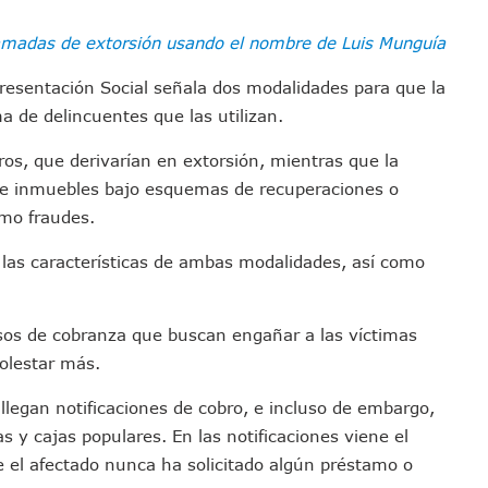
sco Renueva Su Dirigencia Rumbo A 2027
amadas de extorsión usando el nombre de Luis Munguía
as Morena Y Juan Carlos Castro
el Comité Nacional Del PAN
epresentación Social señala dos modalidades para que la
 Intelectual Del Homicidio De Carlos Manzo
a de delincuentes que las utilizan.
 “El Laberinto Del Fauno”, A Los 62 Años
os, que derivarían en extorsión, mientras que la
e La Semar Por Investigación Por Huachicol Fiscal
de inmuebles bajo esquemas de recuperaciones o
emodelar Urgencias Del Hospital 42 De Puerto Vallarta
omo fraudes.
 Centro Regional De Autismo En Puerto Vallarta
, las características de ambas modalidades, así como
u Promoción En California Con Seminarios Turísticos
ipal Hipótesis Por La Muerte De Dos Jóvenes En El Río Ameca
ará El Sistema De Electromovilidad En Puerto Vallarta
visos de cobranza que buscan engañar a las víctimas
ciar A 100 Familias De Puerto Vallarta
olestar más.
Defensa Del Agua De Calidad En La Zona Metropolitana De Guadalajara
 llegan notificaciones de cobro, e incluso de embargo,
es Tovar Eleva A 4 Cuerpos Encontrados En El Río
 y cajas populares. En las notificaciones viene el
a Premiación Nacional De La Liga Premier FMF
e el afectado nunca ha solicitado algún préstamo o
tos De Familias En Las Paseadas De Las Palmas 2026