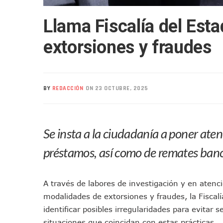
Mueren Cuatro Personas Tr
Llama Fiscalía del Esta
Bruno Blancas Lleva El Mens
Liberan 180 Crías De Iguana 
extorsiones y fraudes
Puerto Vallarta Participa 
Ofrecerán Asesoría Jurídica
Juan Solís E Iris Torres Busc
BY
REDACCIÓN
ON 23 OCTUBRE, 2025
Realizan Operativo Preventi
Arquitecto Luis Munguía Rec
Semana Lluviosa Para Puert
Se insta a la ciudadanía a poner aten
Voces Del Orgullo Distingu
Partido Verde Conforma Su 1
préstamos, así como de remates banc
Buques Mexicanos Parten A
Nuevo Transporte Eléctrico 
A través de labores de investigación y en atenc
En Vallarta, Todos Los Cam
modalidades de extorsiones y fraudes, la Fiscal
Centro De Autismo Es Un Par
identificar posibles irregularidades para evitar 
Lluvias Y Oleaje Elevado Ma
situaciones que coincidan con estas prácticas.