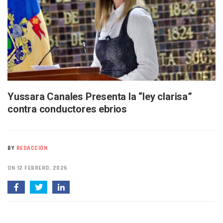
Van Por La Reorganización De Los Archivos Municipales En 
Estados Unidos Endurece Su Combate Al CJNG Con Nuevos 
Buscan A Wilber Armando Colmenares Márquez, Desaparec
Melissa Madero Exige Aclarar Sustento Legal De Las Desca
Washington Enfrenta Una Emergencia Ambiental Por Incen
Avanza Plan Para Construir Estadio De Tritones Vallarta; S
Nuevas Concesiones De Taxis En Puerto Vallarta, ¿para Qu
Mueren Cuatro Personas Tras Explosión De Una Pipa En T
Yussara Canales Presenta la “ley clarisa”
Bruno Blancas Lleva El Mensaje De La Cuarta Transformaci
Liberan 180 Crías De Iguana Verde En El Estero El Salado P
contra conductores ebrios
Puerto Vallarta Participa En Los PriceAgencies Awards 20
Ofrecerán Asesoría Jurídica Gratuita En Puerto Vallarta 
Juan Solís E Iris Torres Buscan Integrar La Planilla Del PAN 
BY
REDACCIÓN
Realizan Operativo Preventivo En Seis Colonias Del Centro 
Arquitecto Luis Munguía Reconoce La Labor Del Personal De
ON 12 FEBRERO, 2026
Semana Lluviosa Para Puerto Vallarta Con Tormentas Y Am
Voces Del Orgullo Distingue A Referentes De La Comunida
Partido Verde Conforma Su 12.º “Ejército Del Verde” En L
Buques Mexicanos Parten A Venezuela Con 718 Toneladas
Nuevo Transporte Eléctrico En Puerto Vallarta: Rutas, Hora