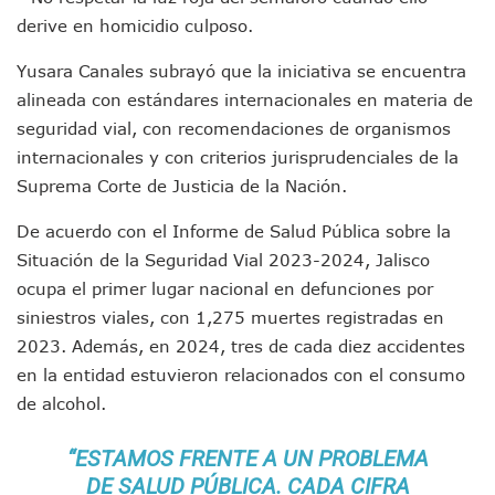
Ra Aguilar Recorre Rancho Nácar, Ojos De Agua Y Lomas De
derive en homicidio culposo.
Caen Más De 100 Personas Durante Operativo “Salvando V
Impulsa Juan Carlos Castro Almaguer Jornada Médica Grat
Yusara Canales subrayó que la iniciativa se encuentra
Indigentes Se Apoderan De Las Bancas Del Hospital Regiona
alineada con estándares internacionales en materia de
Vallarta: Aseguran Casi 200 Motocicletas En Operativos V
seguridad vial, con recomendaciones de organismos
INFONAVIT Ampliará Horario De Atención En Bahía De Ba
internacionales y con criterios jurisprudenciales de la
Urrutia Comunica Se Encuentra En Pausa Por Crecimiento
Héctor Santana Anuncia Inspecciones Nocturnas A Motocic
Suprema Corte de Justicia de la Nación.
Nayarit, Jalisco Y Otros 6 Estados Suspenden Clases Este 
De acuerdo con el Informe de Salud Pública sobre la
Puerto Vallarta Suspende La Recolección De La Basura Est
Reporte Preliminar De Afectaciones, Según El Gobierno Mun
Situación de la Seguridad Vial 2023-2024, Jalisco
Canaco Servytur Puerto Vallarta Pide Evitar La Rapiña En N
ocupa el primer lugar nacional en defunciones por
Localizan 19 Vehículos Calcinados En Bahía De Banderas 
siniestros viales, con 1,275 muertes registradas en
Reportan Al Menos 60 Negocios Incendiados En Puerto Vall
2023. Además, en 2024, tres de cada diez accidentes
Coparmex Pide Reforzar Seguridad Tras Jornada De Violenci
en la entidad estuvieron relacionados con el consumo
Sin Daños A La Infraestructura Del Aeropuerto De Vallarta,
Estados Unidos Pide A Sus Ciudadanos Resguardarse Si Est
de alcohol.
Gobierno De México Confirma Muerte De “El Mencho” Tras 
Evacúan Aeropuerto De Puerto Vallarta Y Air Canada Cance
“ESTAMOS FRENTE A UN PROBLEMA
Gobierno De Vallarta Pide No Salir De Casa Y No Abrir Neg
DE SALUD PÚBLICA. CADA CIFRA