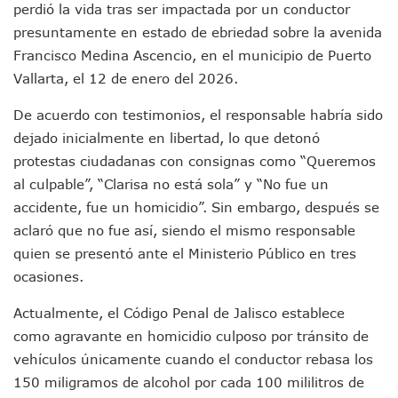
perdió la vida tras ser impactada por un conductor
Vecinos De La Playita Reciben A Juan Carlos Castro
presuntamente en estado de ebriedad sobre la avenida
Asesinan En Oaxaca Al Periodista Francisco Alejandro Leyv
Detienen A Cuatro Hombres Armados En Bucerías; Asegur
Francisco Medina Ascencio, en el municipio de Puerto
Yussara Canales Pide Transparencia Sobre Nuevo Vertedero
Vallarta, el 12 de enero del 2026.
Adultos Mayores De Ixtapa Tendrán Una “Casa De Día” Re
Mujeres Recorren Calles De Ixtapa Para Identificar Proble
De acuerdo con testimonios, el responsable habría sido
Bruno Blancas Convoca A Mesa De Análisis Para La Conserv
dejado inicialmente en libertad, lo que detonó
CUCosta E IMSS Nayarit Avanzan En Acuerdos Para Ampliar
protestas ciudadanas con consignas como “Queremos
Videos De Presunto Convoy Armado Desatan Operativo En 
al culpable”, “Clarisa no está sola” y “No fue un
Playa Las Cocinas: Retiran Concesión Y Anuncian Plan De 
accidente, fue un homicidio”. Sin embargo, después se
Dr. Álvarez Zayas Dirige Plan De Salud Animal Y Prevenció
Por Desaparición Forzada, Expolicías De Nayarit Enfrentar
aclaró que no fue así, siendo el mismo responsable
“El Mayo” Zambada Es Condenado A Morir En Prisión En E
quien se presentó ante el Ministerio Público en tres
Orgullo Vallartense: Zhoemí Luévanos Competirá En El P
ocasiones.
Brigada Forense Brindará Atención A Familias De Persona
Vecinos De Vallarta 500 Exponen Queja De Vialidades A Ju
Actualmente, el Código Penal de Jalisco establece
Pelea De Extranjera Durante Función De “La Odisea” En Puer
como agravante en homicidio culposo por tránsito de
Joven Esgrimista De Puerto Vallarta Asegura Lugar En El 
vehículos únicamente cuando el conductor rebasa los
Llegan Camiones “oruga” A Puerto Vallarta Con Capacidad
150 miligramos de alcohol por cada 100 mililitros de
Coordinan Operativo Para Las Tradicionales Paseadas 202