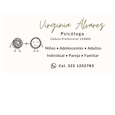
María Fernanda Arreola Asume La Presidencia De Canaco-S
Munguía Atestigua Toma De Protesta En La 41ª Zona Militar
Servicio Gratuito De Pipas Beneficia A Más De 7 Mil Vall
Habrá Marcha Pacífica De Agradecimiento Por Apoyar A Cl
Alcalde De Tequila, Jalisco, Secuestró A Excandidatos De 
Puerto Vallarta Refuerza La Prevención Del Sarampión Con
Bad Bunny Y Sus Invitados Para El Medio Tiempo Del Super
El Gobierno Del Bien Mantiene Descuento Predial Este Fe
Café Y Diálogo Abre Espacio De Escucha Ciudadana En El Piti
Extorsión Y Fraude, El Fenómeno De La Delincuencia Que G
Vallarta Tendrá Vuelos Directos Con Aguascalientes, Puebla
Alumnos De Vallarta Se Quedan Sin Seguro Contra Accident
Revientan Anexo Irregular Y Liberan A 20 Personas En Bah
Conchas Chinas: Buscan A Testigos De Choque Que Dejó 
Detienen Al Alcalde De Tequila, Diego “N”, Por Presuntos V
La Luna Cubrirá Al Sol Y El Día Se Convertirá En Noche Esta
Convocan A La Quinta Manifestación Contra El Aumento Al 
Concluye Esquema De Vacunación Contra VPH Para La Pob
México Pacta Entregar Agua Del Río Bravo A Los Estados U
Inicia SEAPAL El Programa Contigo Y Cerca De Ti