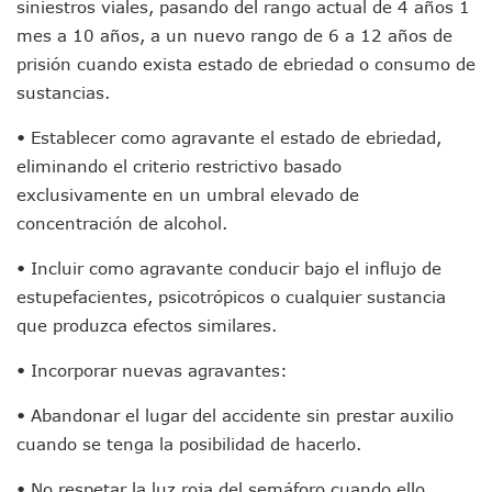
siniestros viales, pasando del rango actual de 4 años 1
Accidente Fatal En La Autopista Guadalajara–Tepic Deja En
mes a 10 años, a un nuevo rango de 6 a 12 años de
Ra Aguilar Fortalece La Transformación Desde Las Asambl
prisión cuando exista estado de ebriedad o consumo de
Aparecen Vivos Los Tres Estudiantes Desaparecidos De Gu
sustancias.
Tras Caer Ante Inglaterra, México Recibe Multa Económica
Dictan Prisión Preventiva A Exdirector De Pemex Por Presun
• Establecer como agravante el estado de ebriedad,
Juan Carlos Castro Visitó La Colonia Cristóbal Colón
eliminando el criterio restrictivo basado
Puente Amado Nervo Avanza En Un 80%, ¿se Abrirá Este Ju
C5 Jalisco Recupera Vehículo Robado De Puerto Vallarta En
exclusivamente en un umbral elevado de
Lamenta Demolición De Finca Tradicional El Colegio De Arq
concentración de alcohol.
Genera Críticas La Compra De 35 Nuevas Patrullas Para Pue
Alejandro, Julión Y Alfredito Darán Magna Serenata En La 
• Incluir como agravante conducir bajo el influjo de
Bloquean Acceso A Lancheros Y Pescadores En El Estero;
estupefacientes, psicotrópicos o cualquier sustancia
Recuerdan Contingencia Del Marigalante Con Reconocimi
que produzca efectos similares.
Vallarta Destaca En Competitividad Urbana Por Turismo, F
Peritajes Buscan Esclarecer Muerte De Regidora De Cabo 
• Incorporar nuevas agravantes:
IDEFT Y Hotel De Puerto Vallarta Acuerdan Programa Para C
PAN Vallarta Distribuye 40 Paquetes De Artículos De Prim
• Abandonar el lugar del accidente sin prestar auxilio
No Ha Pasado La Basura En 6 Días En La Colonia Villas Uni
cuando se tenga la posibilidad de hacerlo.
Convocan A Exposición Fotográfica Sobre El “domingo Negr
Temporal De Lluvias Mantienen En Alerta A Vallarta; Llam
• No respetar la luz roja del semáforo cuando ello