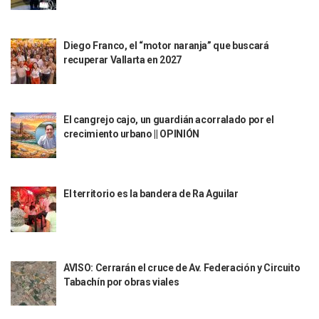
La Marina Decomisa 39 Máquinas Tragamonedas En Nayarit; 
Talento Vallartense Llegó A Canadá Y Abre Camino Para N
Descuentos Preferenciales En El Pago Del Predial 2026
Diego Franco, el “motor naranja” que buscará
Vallarta Instalará Macromódulos De Vacunación Contra El 
recuperar Vallarta en 2027
Ruta Del Peregrino: ¿Cuánto Tiempo Se Hace Para Ir A Talp
Libro Revisa Un Siglo De Poesía Escrita En Puerto Vallarta
RENTAS: La Inflación Artificial De Puerto Vallarta
Sentencian A 100 Años De Prisión A Mujer Por La Desapari
El cangrejo cajo, un guardián acorralado por el
Puerto Vallarta Arranca El 2026 Con Éxito En El Total De Pa
crecimiento urbano || OPINIÓN
Arranca Programa De Bacheo En Avenidas Clave De Puerto 
Puerto Vallarta Tiene Una De Las Gasolineras Más Caras D
Habrá Toma De ADN Y Entrevistas A Familias De Personas D
Detienen A Extranjero Por Poseer Un Tigre Cachorro En Pu
El territorio es la bandera de Ra Aguilar
Regidora Melissa Exige Medidas De Protección “Pulso De V
SEAPAL Reparó 139 Fugas Durante La Semana Del 2 Al 8 De
Rehabilitan Camellones En La Zona Norte De Puerto Vallart
Transporte En Guadalajara Permitirá Pagos Sin Contacto Co
Luis Munguía Respalda A Antonio Arreola Como Nuevo Pre
AVISO: Cerrarán el cruce de Av. Federación y Circuito
Tabachín por obras viales
Construirán El Estadio Metropolitano “El Salado” En Puerto 
Diputado Bruno Blancas Socializa Su Reforma De Ley Sobre L
Bad Bunny Recibe Fuerte Respaldo Latino En El Super Bowl